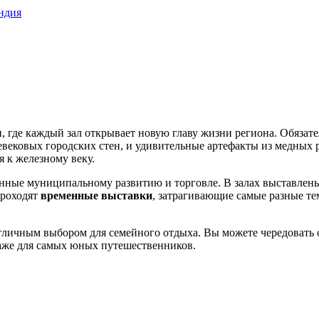
андия
, где каждый зал открывает новую главу жизни региона. Обязат
евековых городских стен, и удивительные артефакты из медных
 к железному веку.
нные муниципальному развитию и торговле. В залах выставлены
проходят
временные выставки
, затрагивающие самые разные т
 отличным выбором для семейного отдыха. Вы можете чередовать
даже для самых юных путешественников.