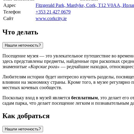
Адрес
Fitzgerald Park, Mardyke, Cork, T12 V0AA, Ирл
Телефон
+353 21 427 0679
Сайт
www.corkcity.ie
Что делать
Нашли неточность?
Посещение музея — это увлекательное путешествие во времени
здесь представлены предметы, найденные при раскопках средн
знаменитые
«Корские рога»
— редчайшие находки, относящиеся
Любителям истории будет интересно изучить разделы, посвяще
влиянии на экономику страны. Кроме того, в музее регулярно 
местных кочевых сообществ.
Поскольку вход в музей является
бесплатным
, это делает его
садам парка, что делает посещение легким и познавательным 
Как добраться
Нашли неточность?