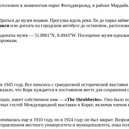
расположен в знаменитом парке Фитцджеральд, в районе Мардайк. 
обраться до музея
пешком
. Прогулка вдоль реки Ли до парка займ
акси
или доехать на городском автобусе до остановок, располож
ординаты музея — 51.8961°N, 8.4943°W. Посещение музея идеальн
орожкам.
в 1945 году. Все началось с грандиозной исторической выставки 
казало, что
Корк
нуждается в постоянном месте для сохранения с
озиции, имеет собственное имя —
«The Shrubberies»
. Оно было п
етных гостей Международной выставки в Корке, включая членов 
нималась еще в 1910 году, но в 1924 году он был закрыт. Воз
правлением местного университета и муниципалитета, пока пол