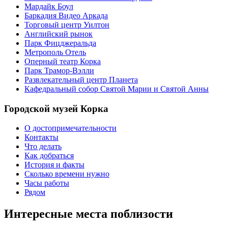
Мардайк Боул
Баркадия Видео Аркада
Торговый центр Уилтон
Английский рынок
Парк Фицджеральда
Метрополь Отель
Оперный театр Корка
Парк Трамор-Вэлли
Развлекательный центр Планета
Кафедральный собор Святой Марии и Святой Анны
Городской музей Корка
О достопримечательности
Контакты
Что делать
Как добраться
История и факты
Сколько времени нужно
Часы работы
Рядом
Интересные места поблизости