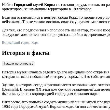
Найти
Городской музей Корка
не составит труда, так как он 
ориентиром, занимающим территорию в 18 гектаров.
Если вы остановились в центре города
Корк
, то проще всего д
пейзажами. Также можно воспользоваться услугами местного
т
Для тех, кто предпочитает использовать навигатор, точные ко
экскурсии можно неспешно прогуляться по благоустроенным д
Ближайший город: Корк
История и факты
Нашли неточность?
История музея началась задолго до его официального открытия 
которая вызвала небывалый интерес у горожан. Это событие до
Здание, в котором сегодня располагается основная часть эксп
(Beamish). В начале XX века дом служил резиденцией для поч
были выкуплены корпорацией города для создания парка.
Интересно, что попытка создать муниципальный музей предпри
1963 года
Городской музей Корка
находился под совместным у