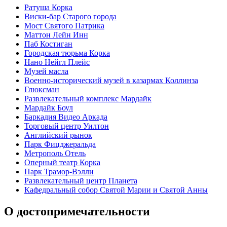
Ратуша Корка
Виски-бар Старого города
Мост Святого Патрика
Маттон Лейн Инн
Паб Костиган
Городская тюрьма Корка
Нано Нейгл Плейс
Музей масла
Военно-исторический музей в казармах Коллинза
Глюксман
Развлекательный комплекс Мардайк
Мардайк Боул
Баркадия Видео Аркада
Торговый центр Уилтон
Английский рынок
Парк Фицджеральда
Метрополь Отель
Оперный театр Корка
Парк Трамор-Вэлли
Развлекательный центр Планета
Кафедральный собор Святой Марии и Святой Анны
О достопримечательности