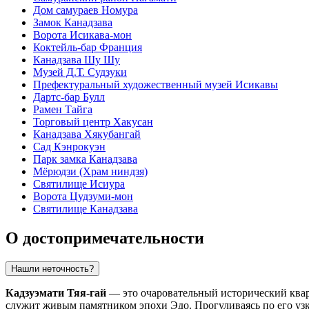
Дом самураев Номура
Замок Канадзава
Ворота Исикава-мон
Коктейль-бар Франция
Канадзава Шу Шу
Музей Д.Т. Судзуки
Префектуральный художественный музей Исикавы
Дартс-бар Булл
Рамен Тайга
Торговый центр Хакусан
Канадзава Хякубангай
Сад Кэнрокуэн
Парк замка Канадзава
Мёрюдзи (Храм ниндзя)
Святилище Исиура
Ворота Цудзуми-мон
Святилище Канадзава
О достопримечательности
Нашли неточность?
Кадзуэмати Тяя-гай
— это очаровательный исторический квар
служит живым памятником эпохи Эдо. Прогуливаясь по его у