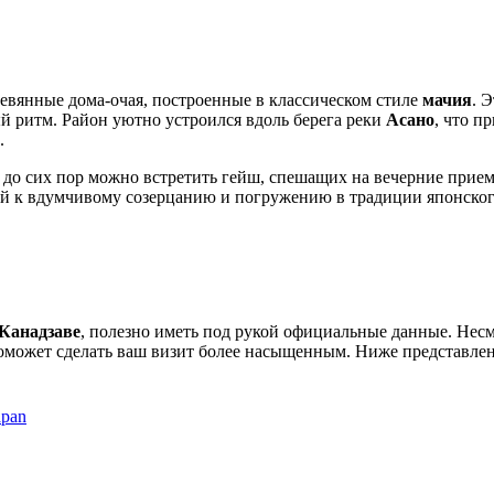
евянные дома-очая, построенные в классическом стиле
мачия
. 
 ритм. Район уютно устроился вдоль берега реки
Асано
, что п
.
до сих пор можно встретить гейш, спешащих на вечерние приемы
ей к вдумчивому созерцанию и погружению в традиции японског
Канадзаве
, полезно иметь под рукой официальные данные. Несм
оможет сделать ваш визит более насыщенным. Ниже представлен
apan