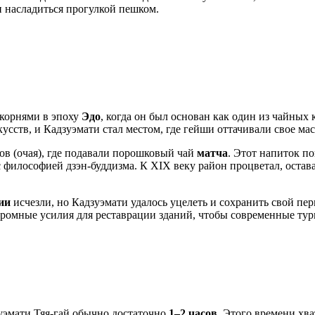
и насладиться прогулкой пешком.
корнями в эпоху
Эдо
, когда он был основан как один из чайных 
усств, и Кадзуэмати стал местом, где гейши оттачивали свое ма
в (очая), где подавали порошковый чай
матча
. Этот напиток п
 с философией дзэн-буддизма. К XIX веку район процветал, остав
ии
исчезли, но Кадзуэмати удалось уцелеть и сохранить свой п
ромные усилия для реставрации зданий, чтобы современные тур
уэмати Тяя-гай обычно достаточно
1–2 часов
. Этого времени хв