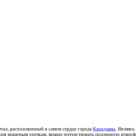
тал, расположенный в самом сердце города
Канадзавы
. Являясь
зким мощеным улочкам, можно почувствовать подлинную атмосф