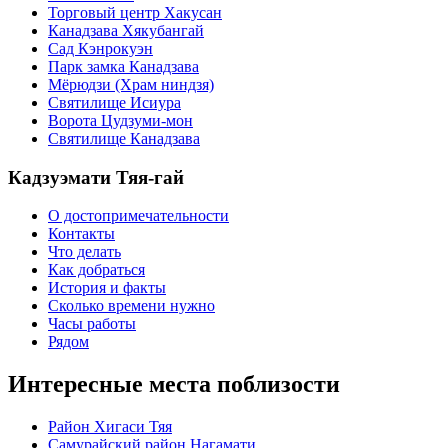
Торговый центр Хакусан
Канадзава Хякубангай
Сад Кэнрокуэн
Парк замка Канадзава
Мёрюдзи (Храм ниндзя)
Святилище Исиура
Ворота Цудзуми-мон
Святилище Канадзава
Кадзуэмати Тяя-гай
О достопримечательности
Контакты
Что делать
Как добраться
История и факты
Сколько времени нужно
Часы работы
Рядом
Интересные места поблизости
Район Хигаси Тяя
Самурайский район Нагамати