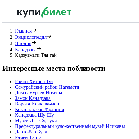
Главная
Энциклопедия
Япония
Канадзава
Кадзуэмати Тяя-гай
Интересные места поблизости
Район Хигаси Тяя
Самурайский район Нагамати
Дом самураев Номура
Замок Канадзава
Ворота Исикава-мон
Коктейль-бар Франция
Канадзава Шу Шу
Музей Д.Т. Судзуки
Префектуральный художественный музей Исикавы
Дартс-бар Булл
Рамен Тайга