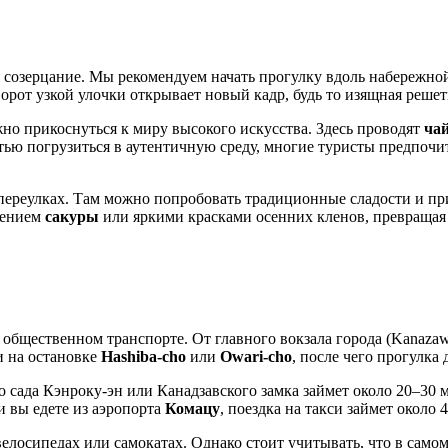
е созерцание. Мы рекомендуем начать прогулку вдоль набережно
орот узкой улочки открывает новый кадр, будь то изящная реше
жно прикоснуться к миру высокого искусства. Здесь проводят
ча
тью погрузиться в аутентичную среду, многие туристы предпоч
 в переулках. Там можно попробовать традиционные сладости и 
етением
сакуры
или яркими красками осенних кленов, превращая
общественном транспорте. От главного вокзала города (Kanazawa
 на остановке
Hashiba-cho
или
Owari-cho
, после чего прогулка 
го сада Кэнроку-эн или Канадзавского замка займет около 20–3
и вы едете из аэропорта
Комацу
, поездка на такси займет около 
елосипедах или самокатах. Однако стоит учитывать, что в само