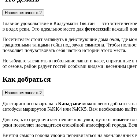
Нашли неточность?
Главное удовольствие в Кадзуэмати Тяя-гай — это эстетическо
в водах реки. Это идеальное место для
фотосессий
: каждый пов
Посетителям стоит заглянуть в действующие дома
очая
, где мо
грациозными танцами гейш под звуки сямисэна. Чтобы полнос
позволяет почувствовать себя частью истории этого места.
Не забудьте заглянуть в небольшие лавки и кафе, спрятанные
от сезона, район радует гостей особыми видами: весенним цв
Как добраться
Нашли неточность?
До старинного квартала в
Канадзаве
можно легко добраться на 
автобусы маршрутов №KK4 или №KK5. Вам необходимо выйти
Для тех, кто предпочитает пешие прогулки, путь от знаменито
реки позволяет насладиться спокойной атмосферой города. Есл
Внутри самого города удобно передвигаться на арендованных в