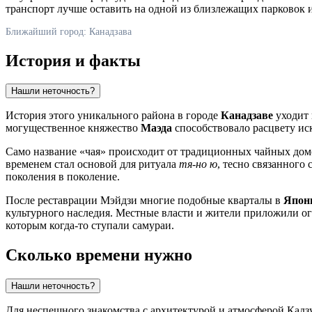
транспорт лучше оставить на одной из близлежащих парковок 
Ближайший город: Канадзава
История и факты
Нашли неточность?
История этого уникального района в городе
Канадзаве
уходит 
могущественное княжество
Маэда
способствовало расцвету иск
Само название «чая» происходит от традиционных чайных домо
временем стал основой для ритуала
тя-но ю
, тесно связанного
поколения в поколение.
После реставрации Мэйдзи многие подобные кварталы в
Япон
культурного наследия. Местные власти и жители приложили ог
которым когда-то ступали самураи.
Сколько времени нужно
Нашли неточность?
Для неспешного знакомства с архитектурой и атмосферой Кадз