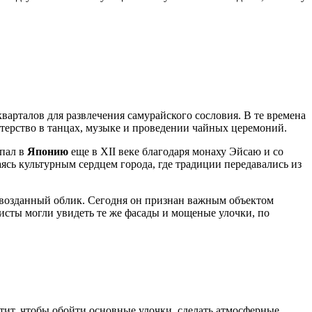
кварталов для развлечения самурайского сословия. В те времена
стерство в танцах, музыке и проведении чайных церемоний.
опал в
Японию
еще в XII веке благодаря монаху Эйсаю и со
аясь культурным сердцем города, где традиции передавались из
ервозданный облик. Сегодня он признан важным объектом
исты могли увидеть те же фасады и мощеные улочки, по
атит, чтобы обойти основные улочки, сделать атмосферные