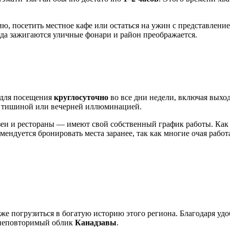
ю, посетить местное кафе или остаться на ужин с представлени
огда зажигаются уличные фонари и район преображается.
 для посещения
круглосуточно
во все дни недели, включая выхо
ь тишиной или вечерней иллюминацией.
зеи и рестораны — имеют свой собственный график работы. Как
ндуется бронировать места заранее, так как многие очая работ
же погрузиться в богатую историю этого региона. Благодаря уд
 неповторимый облик
Канадзавы
.