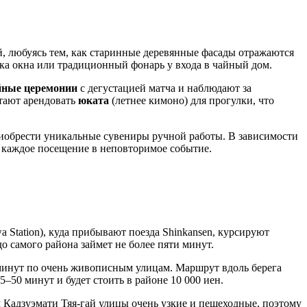
й, любуясь тем, как старинные деревянные фасады отражаются
тка окна или традиционный фонарь у входа в чайный дом.
йные церемонии
с дегустацией матча и наблюдают за
итают арендовать
юката
(летнее кимоно) для прогулки, что
приобрести уникальные сувениры ручной работы. В зависимости
 каждое посещение в неповторимое событие.
 Station), куда прибывают поезда Shinkansen, курсируют
до самого района займет не более пяти минут.
0 минут по очень живописным улицам. Маршрут вдоль берега
45–50 минут и будет стоить в районе 10 000 иен.
м Кадзуэмати Тяя-гай улицы очень узкие и пешеходные, поэтому