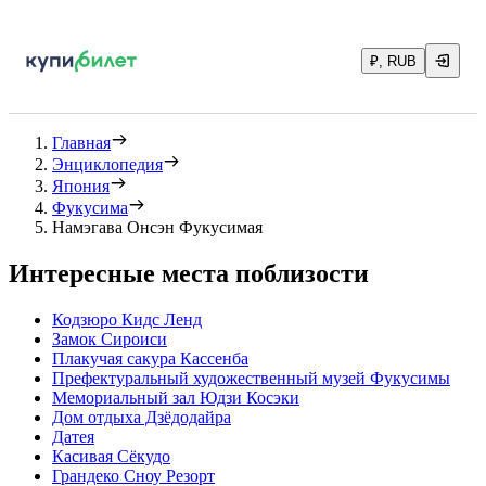
₽, RUB
Главная
Энциклопедия
Япония
Фукусима
Намэгава Онсэн Фукусимая
Интересные места поблизости
Кодзюро Кидс Ленд
Замок Сироиси
Плакучая сакура Кассенба
Префектуральный художественный музей Фукусимы
Мемориальный зал Юдзи Косэки
Дом отдыха Дзёдодайра
Датея
Касивая Сёкудо
Грандеко Сноу Резорт