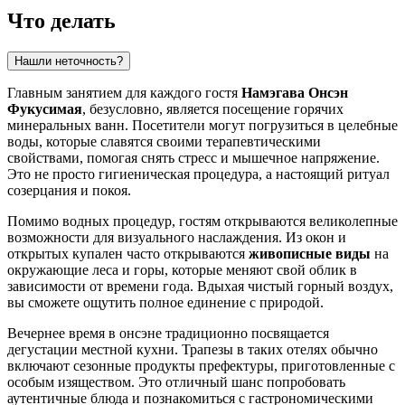
Что делать
Нашли неточность?
Главным занятием для каждого гостя
Намэгава Онсэн
Фукусимая
, безусловно, является посещение горячих
минеральных ванн. Посетители могут погрузиться в целебные
воды, которые славятся своими терапевтическими
свойствами, помогая снять стресс и мышечное напряжение.
Это не просто гигиеническая процедура, а настоящий ритуал
созерцания и покоя.
Помимо водных процедур, гостям открываются великолепные
возможности для визуального наслаждения. Из окон и
открытых купален часто открываются
живописные виды
на
окружающие леса и горы, которые меняют свой облик в
зависимости от времени года. Вдыхая чистый горный воздух,
вы сможете ощутить полное единение с природой.
Вечернее время в онсэне традиционно посвящается
дегустации местной кухни. Трапезы в таких отелях обычно
включают сезонные продукты префектуры, приготовленные с
особым изяществом. Это отличный шанс попробовать
аутентичные блюда и познакомиться с гастрономическими