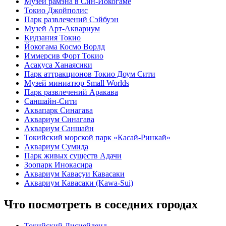
Музей рамэна в Син-Иокогаме
Токио Джойполис
Парк развлечений Сэйбуэн
Музей Арт-Аквариум
Кидзания Токио
Йокогама Космо Ворлд
Иммерсив Форт Токио
Асакуса Ханаясики
Парк аттракционов Токио Доум Сити
Музей миниатюр Small Worlds
Парк развлечений Аракава
Саншайн-Сити
Аквапарк Синагава
Аквариум Синагава
Аквариум Саншайн
Токийский морской парк «Касай-Ринкай»
Аквариум Сумида
Парк живых существ Адачи
Зоопарк Инокасира
Аквариум Кавасуи Кавасаки
Аквариум Кавасаки (Kawa-Sui)
Что посмотреть в соседних городах
Токийский Диснейленд