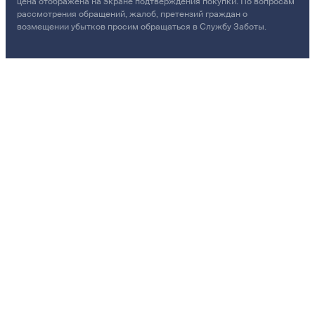
цена отображена на экране подтверждения покупки. По вопросам
рассмотрения обращений, жалоб, претензий граждан о
возмещении убытков просим обращаться в Службу Заботы.