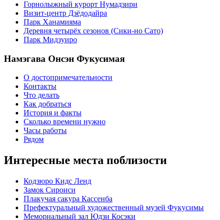
Горнолыжный курорт Нумадзири
Визит-центр Дзёдодайра
Парк Ханамияма
Деревня четырёх сезонов (Сики-но Сато)
Парк Мидзуиро
Намэгава Онсэн Фукусимая
О достопримечательности
Контакты
Что делать
Как добраться
История и факты
Сколько времени нужно
Часы работы
Рядом
Интересные места поблизости
Кодзюро Кидс Ленд
Замок Сироиси
Плакучая сакура Кассенба
Префектуральный художественный музей Фукусимы
Мемориальный зал Юдзи Косэки