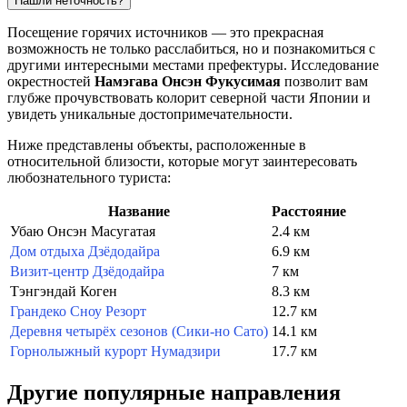
Нашли неточность?
Посещение горячих источников — это прекрасная
возможность не только расслабиться, но и познакомиться с
другими интересными местами префектуры. Исследование
окрестностей
Намэгава Онсэн Фукусимая
позволит вам
глубже прочувствовать колорит северной части Японии и
увидеть уникальные достопримечательности.
Ниже представлены объекты, расположенные в
относительной близости, которые могут заинтересовать
любознательного туриста:
Название
Расстояние
Убаю Онсэн Масугатая
2.4 км
Дом отдыха Дзёдодайра
6.9 км
Визит-центр Дзёдодайра
7 км
Тэнгэндай Коген
8.3 км
Грандеко Сноу Резорт
12.7 км
Деревня четырёх сезонов (Сики-но Сато)
14.1 км
Горнолыжный курорт Нумадзири
17.7 км
Другие популярные направления