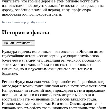
учитывать, что горные дороги в этом регионе могут быть
извилистыми, поэтому закладывайте достаточно времени на
дорогу, особенно в зимний период, когда префектура
преображается под покровом снега.
Ближайший город: Фукусима
История и факты
Нашли неточность?
Культура горячих источников, или онсэнов, в
Японии
имеет
глубочайшие исторические корни, уходящие вглубь веков
более чем на тысячу лет. Традиция регулярного посещения
таких мест изначально была тесно связана не только с
гигиеной, но и с духовным очищением в синтоизме и
буддизме.
Регион
Фукусима
стал меккой для любителей целебных вод
благодаря высокой вулканической активности этой местности.
На протяжении столетий люди приходили к этим природным
источникам, веря в их способность исцелять болезни и
восстанавливать жизненные силы после тяжелого труда.
Каждое такое место, включая
Намэгава Онсэн
, хранит свою
уникальную атмосферу традиционного гостеприимства
рёкан
.