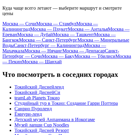
Куда чаще всего летают — выберите маршрут и смотрите
цены
Москва — Сочи
Москва — Стамбул
Москва —
Калининград
Москва — Пхукет
Москва — Анталья
Москва —
Ереван
Москва — Дубай
Москва — Ташкент
Москва —
Бангкок
Москва — Санкт-Петербург
Москва — Минеральные
Воды
Санкт-Петербург — Калининград
Москва —
Махачкала
Москва — Нячанг
Москва — Денпасар
Санкт-
Петербург — Сочи
Москва — Баку
Москва — Тбилиси
Москва
— Пекин
Москва — Шанхай
Что посмотреть в соседних городах
Токийский Диснейленд
Токийский ДиснейСи
teamLab Planets Токио
Студийный тур в Токио: Создание Гарри Поттера
Санрио Пуроленд
Ёмиури-ленд
Детский музей Анпанмана в Иокогаме
Музей лапши Cup Noodles
Токийский Дисней Резорт