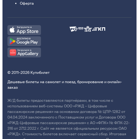
Оферта
© 2011–2026 Купибилет
Дешевые билеты на самолет и поезд, бронирование и онлайн-
заказ
Ж/Д билеты предоставляются партнёрами, в том числе с
использованием веб-системы ООО «РЖД – Цифровые
пассажирские решения» на основании договора № ЦПР-1282 от
04.04.2024 заключенного с Поставщиком услуг и Договора ООО
«РЖД-Цифровые пассажирские решения» с АО «ФПК» № ФПК-22-
316 от 27.12.2022 г. Сайт не является официальным ресурсом ОАО
«РЖД». Стоимость билетов включает сервисный сбор. Итоговая