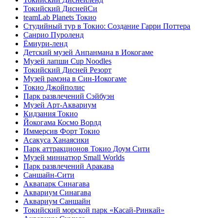
Токийский ДиснейСи
teamLab Planets Токио
Студийный тур в Токио: Создание Гарри Поттера
Санрио Пуроленд
Ёмиури-ленд
Детский музей Анпанмана в Иокогаме
Музей лапши Cup Noodles
Токийский Дисней Резорт
Музей рамэна в Син-Иокогаме
Токио Джойполис
Парк развлечений Сэйбуэн
Музей Арт-Аквариум
Кидзания Токио
Йокогама Космо Ворлд
Иммерсив Форт Токио
Асакуса Ханаясики
Парк аттракционов Токио Доум Сити
Музей миниатюр Small Worlds
Парк развлечений Аракава
Саншайн-Сити
Аквапарк Синагава
Аквариум Синагава
Аквариум Саншайн
Токийский морской парк «Касай-Ринкай»