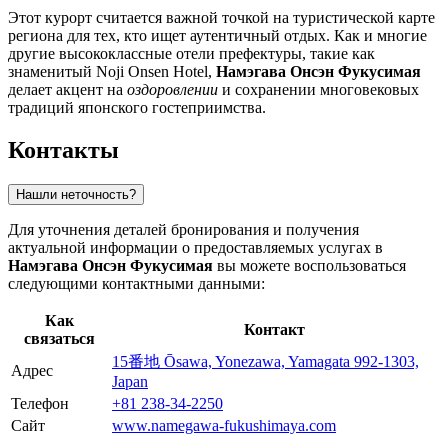
Этот курорт считается важной точкой на туристической карте
региона для тех, кто ищет аутентичный отдых. Как и многие
другие высококлассные отели префектуры, такие как
знаменитый Noji Onsen Hotel,
Намэгава Онсэн Фукусимая
делает акцент на
оздоровлении
и сохранении многовековых
традиций японского гостеприимства.
Контакты
Нашли неточность?
Для уточнения деталей бронирования и получения
актуальной информации о предоставляемых услугах в
Намэгава Онсэн Фукусимая
вы можете воспользоваться
следующими контактными данными:
Как
Контакт
связаться
15番地 Ōsawa, Yonezawa, Yamagata 992-1303,
Адрес
Japan
Телефон
+81 238-34-2250
Сайт
www.namegawa-fukushimaya.com