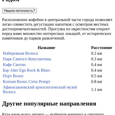
Нашли неточность?
Расположение кофейни в центральной части города позволяет
легко совместить дегустацию напитков с осмотром местных
достопримечательностей. Прогулка по окрестностям откроет
перед вами множество интересных локаций, от исторических
памятников до парков развлечений.
Название
Расстояние
Набережная Волоса
0.2 км
Парк Святого Константина
0.3 км
Кафе Сантан
0.4 км
Бар Alter Ego Rock & Blues
0.4 км
Порт Волос
0.5 км
Ксения Волос Сити Резорт
0.8 км
Афанасакиевский археологический музей
1.1 км
Волоса
Другие популярные направления
Куда чаще всего летают — выберите маршрут и смотрите