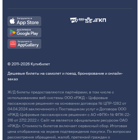
© 2011–2026 Купибилет
Дешевые билеты на самолет и поезд, бронирование и онлайн-
заказ
Ж/Д билеты предоставляются партнёрами, в том числе с
использованием веб-системы ООО «РЖД – Цифровые
пассажирские решения» на основании договора № ЦПР-1282 от
04.04.2024 заключенного с Поставщиком услуг и Договора ООО
«РЖД-Цифровые пассажирские решения» с АО «ФПК» № ФПК-22-
316 от 27.12.2022 г. Сайт не является официальным ресурсом ОАО
«РЖД». Стоимость билетов включает сервисный сбор. Итоговая
цена отображена на экране подтверждения покупки. По вопросам
рассмотрения обращений, жалоб, претензий граждан о