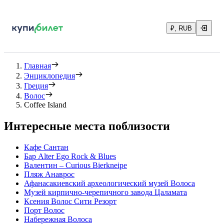
₽, RUB
Главная
Энциклопедия
Греция
Волос
Coffee Island
Интересные места поблизости
Кафе Сантан
Бар Alter Ego Rock & Blues
Валентин – Curious Bierkneipe
Пляж Анаврос
Афанасакиевский археологический музей Волоса
Музей кирпично-черепичного завода Цаламата
Ксения Волос Сити Резорт
Порт Волос
Набережная Волоса