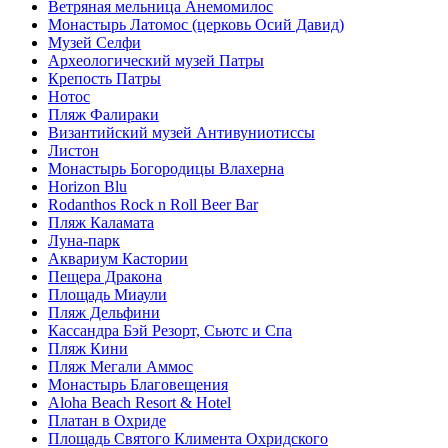
Ветряная мельница Анемомилос
Монастырь Латомос (церковь Осий Давид)
Музей Селфи
Археологический музей Патры
Крепость Патры
Нотос
Пляж Фалираки
Византийский музей Антивуниотиссы
Листон
Монастырь Богородицы Влахерна
Horizon Blu
Rodanthos Rock n Roll Beer Bar
Пляж Каламата
Луна-парк
Аквариум Кастории
Пещера Дракона
Площадь Миаули
Пляж Дельфини
Кассандра Бэй Резорт, Сьютс и Спа
Пляж Кини
Пляж Мегали Аммос
Монастырь Благовещения
Aloha Beach Resort & Hotel
Платан в Охриде
Площадь Святого Климента Охридского