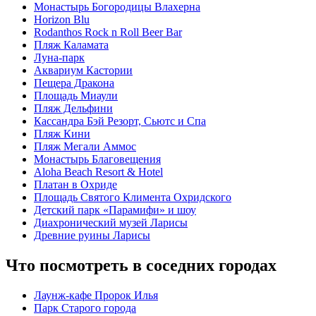
Монастырь Богородицы Влахерна
Horizon Blu
Rodanthos Rock n Roll Beer Bar
Пляж Каламата
Луна-парк
Аквариум Кастории
Пещера Дракона
Площадь Миаули
Пляж Дельфини
Кассандра Бэй Резорт, Сьютс и Спа
Пляж Кини
Пляж Мегали Аммос
Монастырь Благовещения
Aloha Beach Resort & Hotel
Платан в Охриде
Площадь Святого Климента Охридского
Детский парк «Парамифи» и шоу
Диахронический музей Ларисы
Древние руины Ларисы
Что посмотреть в соседних городах
Лаунж-кафе Пророк Илья
Парк Старого города