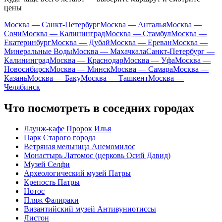
цены
Москва — Санкт-Петербург
Москва — Анталья
Москва —
Сочи
Москва — Калининград
Москва — Стамбул
Москва —
Екатеринбург
Москва — Дубай
Москва — Ереван
Москва —
Минеральные Воды
Москва — Махачкала
Санкт-Петербург —
Калининград
Москва — Краснодар
Москва — Уфа
Москва —
Новосибирск
Москва — Минск
Москва — Самара
Москва —
Казань
Москва — Баку
Москва — Ташкент
Москва —
Челябинск
Что посмотреть в соседних городах
Лаунж-кафе Пророк Илья
Парк Старого города
Ветряная мельница Анемомилос
Монастырь Латомос (церковь Осий Давид)
Музей Селфи
Археологический музей Патры
Крепость Патры
Нотос
Пляж Фалираки
Византийский музей Антивуниотиссы
Листон