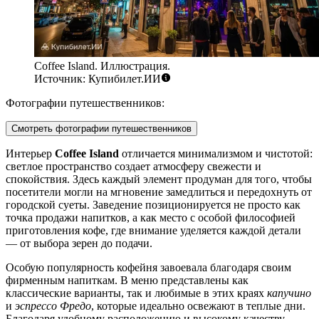
Coffee Island. Иллюстрация.
Источник: Купибилет.ИИ
Фотографии путешественников:
Смотреть фотографии путешественников
Интерьер
Coffee Island
отличается минимализмом и чистотой:
светлое пространство создает атмосферу свежести и
спокойствия. Здесь каждый элемент продуман для того, чтобы
посетители могли на мгновение замедлиться и передохнуть от
городской суеты. Заведение позиционируется не просто как
точка продажи напитков, а как место с особой философией
приготовления кофе, где внимание уделяется каждой детали
— от выбора зерен до подачи.
Особую популярность кофейня завоевала благодаря своим
фирменным напиткам. В меню представлены как
классические варианты, так и любимые в этих краях
капучино
и
эспрессо Фредо
, которые идеально освежают в теплые дни.
Благодаря удобному расположению и высокому качеству