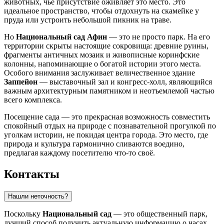
животных, чьё присутствие оживляет это место. Это
идеальное пространство, чтобы отдохнуть на скамейке у
пруда или устроить небольшой пикник на траве.
Но
Национальный сад Афин
— это не просто парк. На его
территории скрыты настоящие сокровища: древние руины,
фрагменты античных мозаик и живописные коринфские
колонны, напоминающие о богатой истории этого места.
Особого внимания заслуживает величественное здание
Заппейон
— выставочный зал и конгресс-холл, являющийся
важным архитектурным памятником и неотъемлемой частью
всего комплекса.
Посещение сада — это прекрасная возможность совместить
спокойный отдых на природе с познавательной прогулкой по
уголкам истории, не покидая центра города. Это место, где
природа и культура гармонично сливаются воедино,
предлагая каждому посетителю что-то своё.
Контакты
Нашли неточность?
Поскольку
Национальный сад
— это общественный парк,
лучший способ получить актуальную информацию о часах