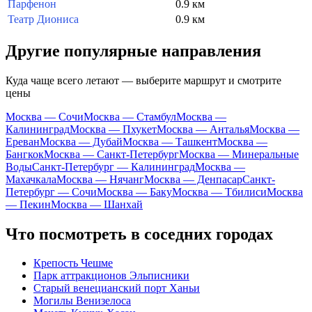
Парфенон
0.9 км
Театр Диониса
0.9 км
Другие популярные направления
Куда чаще всего летают — выберите маршрут и смотрите
цены
Москва — Сочи
Москва — Стамбул
Москва —
Калининград
Москва — Пхукет
Москва — Анталья
Москва —
Ереван
Москва — Дубай
Москва — Ташкент
Москва —
Бангкок
Москва — Санкт-Петербург
Москва — Минеральные
Воды
Санкт-Петербург — Калининград
Москва —
Махачкала
Москва — Нячанг
Москва — Денпасар
Санкт-
Петербург — Сочи
Москва — Баку
Москва — Тбилиси
Москва
— Пекин
Москва — Шанхай
Что посмотреть в соседних городах
Крепость Чешме
Парк аттракционов Эльписники
Старый венецианский порт Ханьи
Могилы Венизелоса