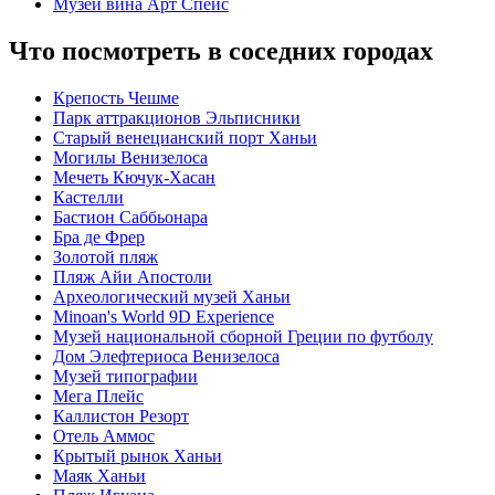
Музей вина Арт Спейс
Что посмотреть в соседних городах
Крепость Чешме
Парк аттракционов Эльписники
Старый венецианский порт Ханьи
Могилы Венизелоса
Мечеть Кючук-Хасан
Кастелли
Бастион Саббьонара
Бра де Фрер
Золотой пляж
Пляж Айи Апостоли
Археологический музей Ханьи
Minoan's World 9D Experience
Музей национальной сборной Греции по футболу
Дом Элефтериоса Венизелоса
Музей типографии
Мега Плейс
Каллистон Резорт
Отель Аммос
Крытый рынок Ханьи
Маяк Ханьи