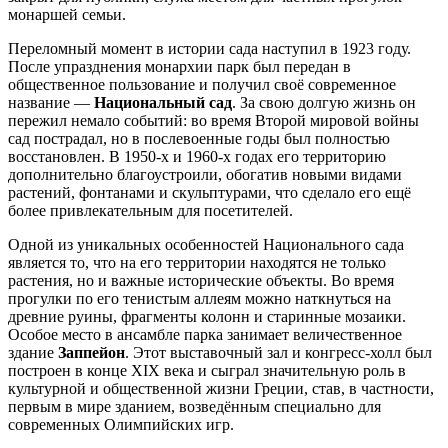
монаршей семьи.
Переломный момент в истории сада наступил в 1923 году.
После упразднения монархии парк был передан в
общественное пользование и получил своё современное
название —
Национальный сад
. За свою долгую жизнь он
пережил немало событий: во время Второй мировой войны
сад пострадал, но в послевоенные годы был полностью
восстановлен. В 1950-х и 1960-х годах его территорию
дополнительно благоустроили, обогатив новыми видами
растений, фонтанами и скульптурами, что сделало его ещё
более привлекательным для посетителей.
Одной из уникальных особенностей Национального сада
является то, что на его территории находятся не только
растения, но и важные исторические объекты. Во время
прогулки по его тенистым аллеям можно наткнуться на
древние руины, фрагменты колонн и старинные мозаики.
Особое место в ансамбле парка занимает величественное
здание
Заппейон
. Этот выставочный зал и конгресс-холл был
построен в конце XIX века и сыграл значительную роль в
культурной и общественной жизни
Греции
, став, в частности,
первым в мире зданием, возведённым специально для
современных Олимпийских игр.