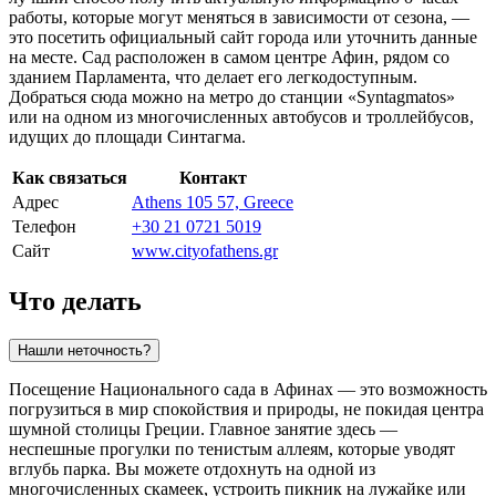
работы, которые могут меняться в зависимости от сезона, —
это посетить официальный сайт города или уточнить данные
на месте. Сад расположен в самом центре
Афин
, рядом со
зданием Парламента, что делает его легкодоступным.
Добраться сюда можно на метро до станции «Syntagmatos»
или на одном из многочисленных автобусов и троллейбусов,
идущих до площади Синтагма.
Как связаться
Контакт
Адрес
Athens 105 57, Greece
Телефон
+30 21 0721 5019
Сайт
www.cityofathens.gr
Что делать
Нашли неточность?
Посещение Национального сада в
Афинах
— это возможность
погрузиться в мир спокойствия и природы, не покидая центра
шумной столицы
Греции
. Главное занятие здесь —
неспешные прогулки по тенистым аллеям, которые уводят
вглубь парка. Вы можете отдохнуть на одной из
многочисленных скамеек, устроить пикник на лужайке или