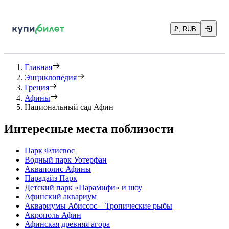
₽, RUB
Главная
Энциклопедия
Греция
Афины
Национальный сад Афин
Интересные места поблизости
Парк Флисвос
Водный парк Уотерфан
Акваполис Афины
Парадайз Парк
Детский парк «Парамифи» и шоу
Афинский аквариум
Аквариумы Абиссос – Тропические рыбы
Акрополь Афин
Афинская древняя агора