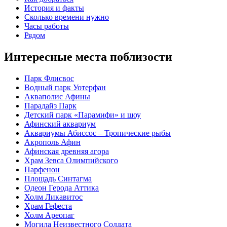
История и факты
Сколько времени нужно
Часы работы
Рядом
Интересные места поблизости
Парк Флисвос
Водный парк Уотерфан
Акваполис Афины
Парадайз Парк
Детский парк «Парамифи» и шоу
Афинский аквариум
Аквариумы Абиссос – Тропические рыбы
Акрополь Афин
Афинская древняя агора
Храм Зевса Олимпийского
Парфенон
Площадь Синтагма
Одеон Герода Аттика
Холм Ликавитос
Храм Гефеста
Холм Ареопаг
Могила Неизвестного Солдата