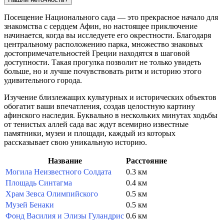
Посещение Национального сада — это прекрасное начало для
знакомства с сердцем
Афин
, но настоящее приключение
начинается, когда вы исследуете его окрестности. Благодаря
центральному расположению парка, множество знаковых
достопримечательностей
Греции
находятся в шаговой
доступности. Такая прогулка позволит не только увидеть
больше, но и лучше почувствовать ритм и историю этого
удивительного города.
Изучение близлежащих культурных и исторических объектов
обогатит ваши впечатления, создав целостную картину
афинского наследия. Буквально в нескольких минутах ходьбы
от тенистых аллей сада вас ждут всемирно известные
памятники, музеи и площади, каждый из которых
рассказывает свою уникальную историю.
Название
Расстояние
Могила Неизвестного Солдата
0.3 км
Площадь Синтагма
0.4 км
Храм Зевса Олимпийского
0.5 км
Музей Бенаки
0.5 км
Фонд Василия и Элизы Гуландрис
0.6 км