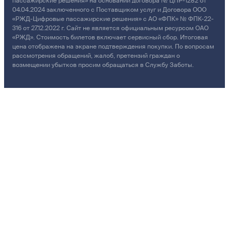
пассажирские решения» на основании договора № ЦПР-1282 от
04.04.2024 заключенного с Поставщиком услуг и Договора ООО
«РЖД-Цифровые пассажирские решения» с АО «ФПК» № ФПК-22-
316 от 27.12.2022 г. Сайт не является официальным ресурсом ОАО
«РЖД». Стоимость билетов включает сервисный сбор. Итоговая
цена отображена на экране подтверждения покупки. По вопросам
рассмотрения обращений, жалоб, претензий граждан о
возмещении убытков просим обращаться в Службу Заботы.