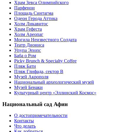
Храм Зевса Олимпийского
Парфенон
Площадь Синтагма
Одеон Герода Аттика
Холм Ликавитос
Храм Гефеста
Холм Ареопаг
Могила Неизвестного Солдата
Театр Диониса
Упупа Эпопс
Баба о Ром
Picky Brunch & Specialty Coffee
Пляж Бати
Пляж Глифада, сектор B
Музей Акрополя
Национальный археологический музей
Музей Бенаки
Культурный центр «Эллинский Космос»
Национальный сад Афин
О достопримечательности
Контакты
Что делать
Как добраться