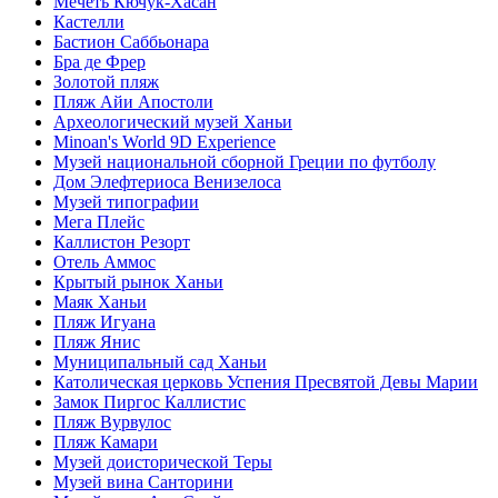
Мечеть Кючук-Хасан
Кастелли
Бастион Саббьонара
Бра де Фрер
Золотой пляж
Пляж Айи Апостоли
Археологический музей Ханьи
Minoan's World 9D Experience
Музей национальной сборной Греции по футболу
Дом Элефтериоса Венизелоса
Музей типографии
Мега Плейс
Каллистон Резорт
Отель Аммос
Крытый рынок Ханьи
Маяк Ханьи
Пляж Игуана
Пляж Янис
Муниципальный сад Ханьи
Католическая церковь Успения Пресвятой Девы Марии
Замок Пиргос Каллистис
Пляж Вурвулос
Пляж Камари
Музей доисторической Теры
Музей вина Санторини