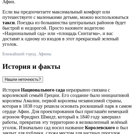
Афин
.
Если вы предпочитаете максимальный комфорт или
путешествуете с маленькими детьми, можно воспользоваться
такси
. Поездка из большинства центральных районов будет
быстрой и недорогой. Просто назовите водителю
«Национальный сад» или «площадь Синтагма», и вас
доставят к одному из входов в этот прекрасный зеленый
уголок.
Ближайший город: Афины
История и факты
Нашли неточность?
История
Национального сада
неразрывно связана с
королевской семьёй
Греции
. Его создание было инициативой
королевы Амалии, первой королевы независимой страны,
которая в 1838 году решила основать роскошный парк в самом
сердце
Афин
. Для проектирования был приглашён немецкий
агроном Фридрих Шмидт, который к 1840 году завершил
работы, превратив эту территорию в великолепный зелёный
уголок. Изначально сад носил название
Королевского
и был
закрыт для публики, служа местом для частных прогулок