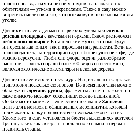
просто наслаждаться тишиной у прудов, наблюдая за их
обитателями — утками и черепахами. Также в саду можно
встретить павлинов и коз, которые живут в небольшом живом
уголке.
Для посетителей с детьми в парке оборудована
отличная
детская площадка
с качелями и горками. Рядом расположен
небольшой зоопарк
и Ботанический музей, которые будут
интересны как юным, так и взрослым натуралистам. Если вы
проголодаетесь, на территории сада работает уютное кафе, где
можно перекусить. Любители флоры оценят разнообразие
растений — здесь собрано более 500 видов со всего мира,
включая экзотические экземпляры и вековые деревья.
Для ценителей истории и культуры Национальный сад также
приготовил несколько сюрпризов. Во время прогулки можно
обнаружить
древние руины
, фрагменты античных колонн и
даже римскую мозаику, сохранившуюся до наших дней.
Особое место занимает величественное здание
Заппейон
—
центр для выставок и официальных мероприятий, который
примыкает к парку и является его неотъемлемой частью.
Кроме того, в саду установлены бюсты выдающихся деятелей
Греции, таких как авторы национального гимна и первый
правитель страны.