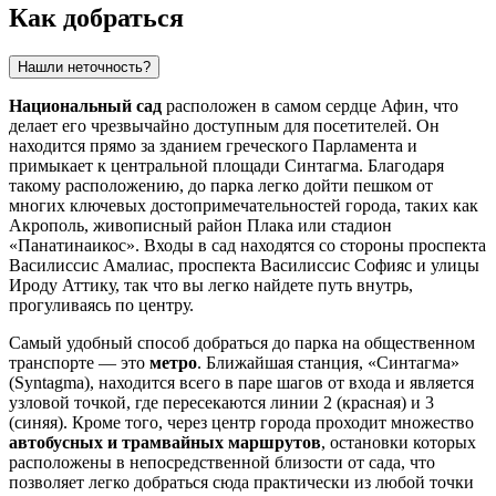
Как добраться
Нашли неточность?
Национальный сад
расположен в самом сердце
Афин
, что
делает его чрезвычайно доступным для посетителей. Он
находится прямо за зданием греческого Парламента и
примыкает к центральной площади Синтагма. Благодаря
такому расположению, до парка легко дойти пешком от
многих ключевых достопримечательностей города, таких как
Акрополь, живописный район Плака или стадион
«Панатинаикос». Входы в сад находятся со стороны проспекта
Василиссис Амалиас, проспекта Василиссис Софияс и улицы
Ироду Аттику, так что вы легко найдете путь внутрь,
прогуливаясь по центру.
Самый удобный способ добраться до парка на общественном
транспорте — это
метро
. Ближайшая станция, «Синтагма»
(Syntagma), находится всего в паре шагов от входа и является
узловой точкой, где пересекаются линии 2 (красная) и 3
(синяя). Кроме того, через центр города проходит множество
автобусных и трамвайных маршрутов
, остановки которых
расположены в непосредственной близости от сада, что
позволяет легко добраться сюда практически из любой точки