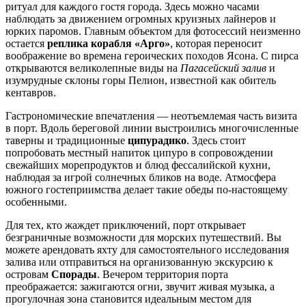
ритуал для каждого гостя города. Здесь можно часами
наблюдать за движением огромных круизных лайнеров и
юрких паромов. Главным объектом для фотосессий неизменно
остается
реплика корабля «Арго»
, которая переносит
воображение во времена героических походов Ясона. С пирса
открываются великолепные виды на
Пагасейский залив
и
изумрудные склоны горы Пелион, известной как обитель
кентавров.
Гастрономические впечатления — неотъемлемая часть визита
в порт. Вдоль береговой линии выстроились многочисленные
таверны и традиционные
ципурадико
. Здесь стоит
попробовать местный напиток ципуро в сопровождении
свежайших морепродуктов и блюд фессалийской кухни,
наблюдая за игрой солнечных бликов на воде. Атмосфера
южного гостеприимства делает такие обеды по-настоящему
особенными.
Для тех, кто жаждет приключений, порт открывает
безграничные возможности для морских путешествий. Вы
можете арендовать яхту для самостоятельного исследования
залива или отправиться на организованную экскурсию к
островам
Спорады
. Вечером территория порта
преображается: зажигаются огни, звучит живая музыка, а
прогулочная зона становится идеальным местом для