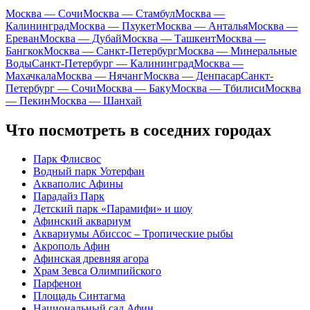
Москва — Сочи
Москва — Стамбул
Москва —
Калининград
Москва — Пхукет
Москва — Анталья
Москва —
Ереван
Москва — Дубай
Москва — Ташкент
Москва —
Бангкок
Москва — Санкт-Петербург
Москва — Минеральные
Воды
Санкт-Петербург — Калининград
Москва —
Махачкала
Москва — Нячанг
Москва — Денпасар
Санкт-
Петербург — Сочи
Москва — Баку
Москва — Тбилиси
Москва
— Пекин
Москва — Шанхай
Что посмотреть в соседних городах
Парк Флисвос
Водный парк Уотерфан
Акваполис Афины
Парадайз Парк
Детский парк «Парамифи» и шоу
Афинский аквариум
Аквариумы Абиссос – Тропические рыбы
Акрополь Афин
Афинская древняя агора
Храм Зевса Олимпийского
Парфенон
Площадь Синтагма
Национальный сад Афин