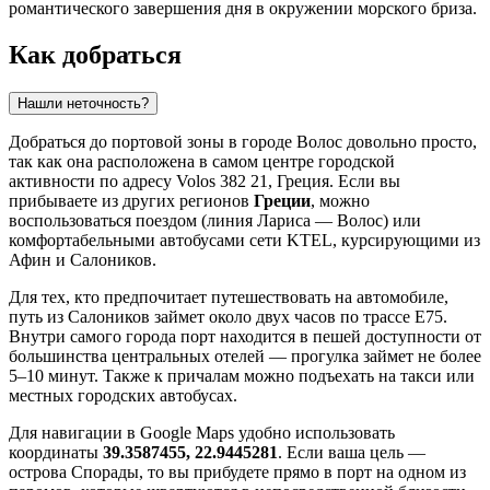
романтического завершения дня в окружении морского бриза.
Как добраться
Нашли неточность?
Добраться до портовой зоны в городе
Волос
довольно просто,
так как она расположена в самом центре городской
активности по адресу Volos 382 21,
Греция
. Если вы
прибываете из других регионов
Греции
, можно
воспользоваться поездом (линия Лариса — Волос) или
комфортабельными автобусами сети KTEL, курсирующими из
Афин и Салоников.
Для тех, кто предпочитает путешествовать на автомобиле,
путь из Салоников займет около двух часов по трассе E75.
Внутри самого города порт находится в пешей доступности от
большинства центральных отелей — прогулка займет не более
5–10 минут. Также к причалам можно подъехать на такси или
местных городских автобусах.
Для навигации в Google Maps удобно использовать
координаты
39.3587455, 22.9445281
. Если ваша цель —
острова Спорады, то вы прибудете прямо в порт на одном из