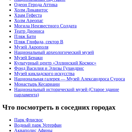
Одеон Герода Аттика
Холм Ликавитос
Храм Гефеста
Холм Ареопаг
Могила Неизвестного Солдата
Театр Диониса
Пляж Бати
Пляж Глифада, сектор B
Музей Акрополя
Национальный археологический музей
Музей Бенаки
Культурный центр «Эллинский Космос»
Фонд Василия и Элизы Гуландрис
Музей кикладского искусства
Национальная галерея — Музей Александроса Суцоса
Монастырь Кесариани
Национальный исторический музей (Старое здание
парламента)
Что посмотреть в соседних городах
Парк Флисвос
Водный парк Уотерфан
Акваполис Афины