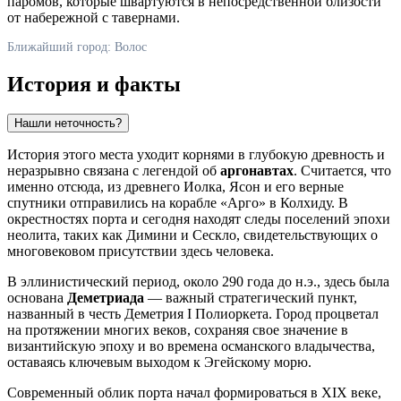
паромов, которые швартуются в непосредственной близости
от набережной с тавернами.
Ближайший город: Волос
История и факты
Нашли неточность?
История этого места уходит корнями в глубокую древность и
неразрывно связана с легендой об
аргонавтах
. Считается, что
именно отсюда, из древнего Иолка, Ясон и его верные
спутники отправились на корабле «Арго» в Колхиду. В
окрестностях порта и сегодня находят следы поселений эпохи
неолита, таких как Димини и Сескло, свидетельствующих о
многовековом присутствии здесь человека.
В эллинистический период, около 290 года до н.э., здесь была
основана
Деметриада
— важный стратегический пункт,
названный в честь Деметрия I Полиоркета. Город процветал
на протяжении многих веков, сохраняя свое значение в
византийскую эпоху и во времена османского владычества,
оставаясь ключевым выходом к Эгейскому морю.
Современный облик порта начал формироваться в XIX веке,