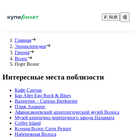
₽, RUB
Главная
Энциклопедия
Греция
Волос
Порт Волос
Интересные места поблизости
Кафе Сантан
Бар Alter Ego Rock & Blues
Валентин – Curious Bierkneipe
Пляж Анаврос
Афанасакиевский археологический музей Волоса
Музей кирпично-черепичного завода Цаламата
Coffee Island
Ксения Волос Сити Резорт
Набережная Волоса