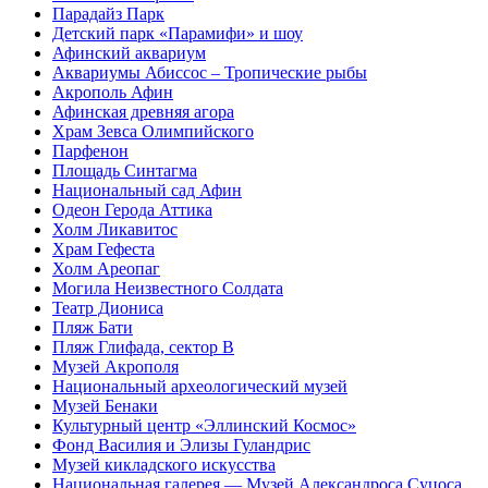
Парадайз Парк
Детский парк «Парамифи» и шоу
Афинский аквариум
Аквариумы Абиссос – Тропические рыбы
Акрополь Афин
Афинская древняя агора
Храм Зевса Олимпийского
Парфенон
Площадь Синтагма
Национальный сад Афин
Одеон Герода Аттика
Холм Ликавитос
Храм Гефеста
Холм Ареопаг
Могила Неизвестного Солдата
Театр Диониса
Пляж Бати
Пляж Глифада, сектор B
Музей Акрополя
Национальный археологический музей
Музей Бенаки
Культурный центр «Эллинский Космос»
Фонд Василия и Элизы Гуландрис
Музей кикладского искусства
Национальная галерея — Музей Александроса Суцоса