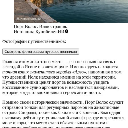
Порт Волос. Иллюстрация.
Источник: Купибилет.ИИ
Фотографии путешественников:
Смотреть фотографии путешественников
Главная изюминка этого места — его неразрывная связь с
легендой о Ясоне и золотом руне. Именно здесь находится
точная копия знаменитого корабля «Арго»
, напоминая о том,
что древний Иолк находился именно на этой территории.
Путешественники ценят порт за возможность увидеть
воссозданное судно аргонавтов и насладиться панорамами,
которые когда-то вдохновляли героев античности.
Помимо своей исторической значимости, Порт Волос служит
отправной точкой для регулярных паромов на живописные
острова Спорады, такие как Скиатос и Скопелос. Благодаря
высокому рейтингу и уникальной атмосфере, где встречаются
море и горы, это место стало обязательным пунктом в
маршруте любого туриста, посещающего центральную