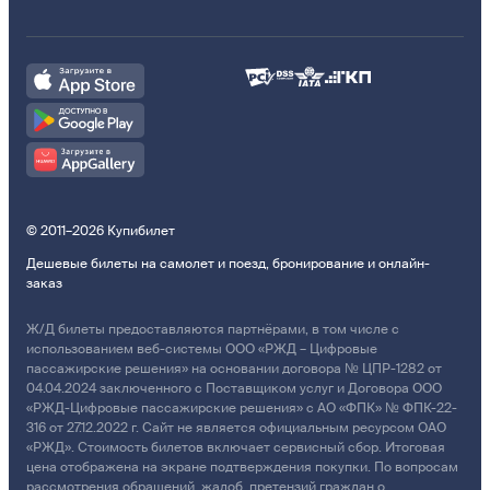
© 2011–2026 Купибилет
Дешевые билеты на самолет и поезд, бронирование и онлайн-
заказ
Ж/Д билеты предоставляются партнёрами, в том числе с
использованием веб-системы ООО «РЖД – Цифровые
пассажирские решения» на основании договора № ЦПР-1282 от
04.04.2024 заключенного с Поставщиком услуг и Договора ООО
«РЖД-Цифровые пассажирские решения» с АО «ФПК» № ФПК-22-
316 от 27.12.2022 г. Сайт не является официальным ресурсом ОАО
«РЖД». Стоимость билетов включает сервисный сбор. Итоговая
цена отображена на экране подтверждения покупки. По вопросам
рассмотрения обращений, жалоб, претензий граждан о