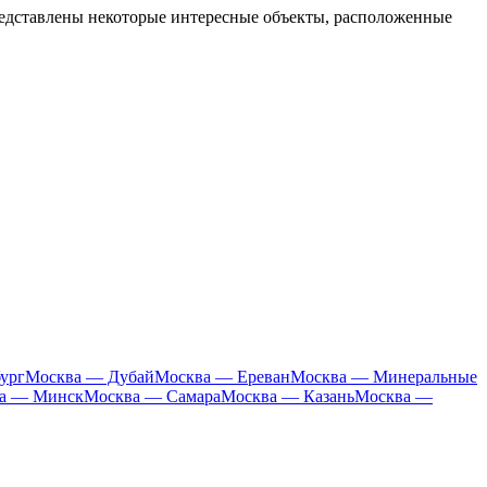
редставлены некоторые интересные объекты, расположенные
ург
Москва — Дубай
Москва — Ереван
Москва — Минеральные
а — Минск
Москва — Самара
Москва — Казань
Москва —