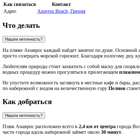
Как связаться
Контакт
Адрес
Anavros Beach, Греция
Что делать
Нашли неточность?
На пляже Анаврос каждый найдет занятие по душе. Основной а
просто созерцать морской горизонт. Благодаря пологому дну, к
Любителям природы стоит захватить с собой маску для сноркли
водных процедур можно прогуляться в прилегающем
пляжном
Не упустите возможность заглянуть в местные кафе и бары, р
по набережной с видом на величественную гору
Пелион
станет
Как добраться
Нашли неточность?
Пляж Анаврос расположен всего в
2,4 км от центра
города
Во
части города вдоль набережной займет около
30 минут
.