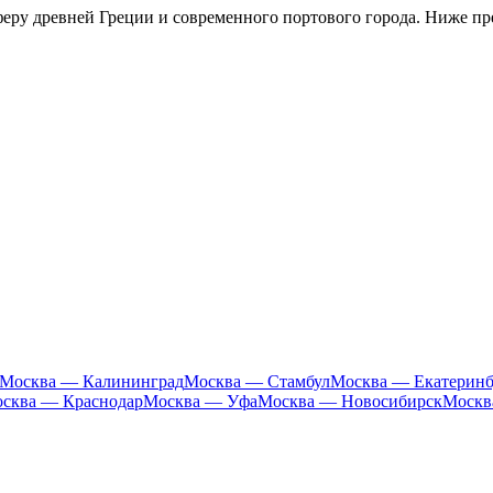
феру древней Греции и современного портового города. Ниже п
Москва — Калининград
Москва — Стамбул
Москва — Екатеринб
сква — Краснодар
Москва — Уфа
Москва — Новосибирск
Москв