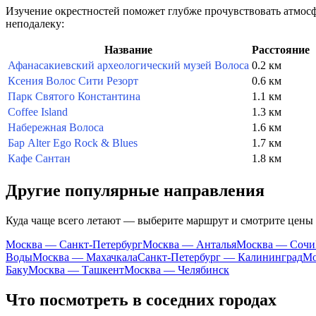
Изучение окрестностей поможет глубже прочувствовать атмос
неподалеку:
Название
Расстояние
Афанасакиевский археологический музей Волоса
0.2 км
Ксения Волос Сити Резорт
0.6 км
Парк Святого Константина
1.1 км
Coffee Island
1.3 км
Набережная Волоса
1.6 км
Бар Alter Ego Rock & Blues
1.7 км
Кафе Сантан
1.8 км
Другие популярные направления
Куда чаще всего летают — выберите маршрут и смотрите цены
Москва — Санкт-Петербург
Москва — Анталья
Москва — Сочи
Воды
Москва — Махачкала
Санкт-Петербург — Калининград
Мо
Баку
Москва — Ташкент
Москва — Челябинск
Что посмотреть в соседних городах