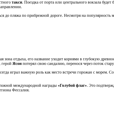
естного
такси
. Поездка от порта или центрального вокзала будет
направлении.
я до пляжа по прибрежной дороге. Несмотря на популярность ме
 зона отдыха, его название уходит корнями в глубокую древност
, герой
Ясон
потерял свою сандалию, перенося через поток стару
сегда играл важную роль как место встречи горожан с морем. Со
естижной международной награды
«Голубой флаг»
. Это подтверж
егиона Фессалия.