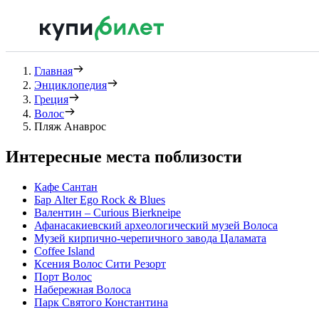
Главная
Энциклопедия
Греция
Волос
Пляж Анаврос
Интересные места поблизости
Кафе Сантан
Бар Alter Ego Rock & Blues
Валентин – Curious Bierkneipe
Афанасакиевский археологический музей Волоса
Музей кирпично-черепичного завода Цаламата
Coffee Island
Ксения Волос Сити Резорт
Порт Волос
Набережная Волоса
Парк Святого Константина