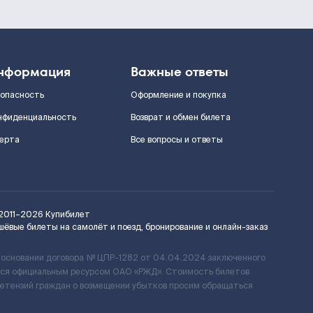
нформация
Важные ответы
зопасность
Оформление и покупка
нфиденциальность
Возврат и обмен билета
ерта
Все вопросы и ответы
2011–2026
Купибилет
шёвые билеты на самолёт и поезд, бронирование и онлайн-заказ
 основании договора № ЦПР-1282 от 04.04.2024 заключенного
ется официальным ресурсом ОАО «РЖД». Стоимость билетов
ретензий граждан о возмещении убытков просим обращаться