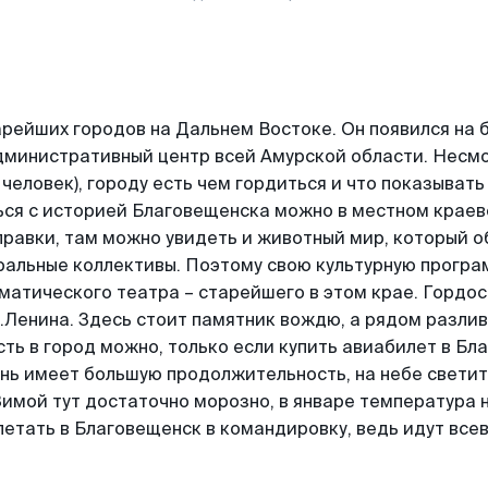
арейших городов на Дальнем Востоке. Он появился на 
административный центр всей Амурской области. Несмо
 человек), городу есть чем гордиться и что показыват
ся с историей Благовещенска можно в местном крае
равки, там можно увидеть и животный мир, который о
альные коллективы. Поэтому свою культурную програм
атического театра – старейшего в этом крае. Гордос
И.Ленина. Здесь стоит памятник вождю, а рядом разли
ть в город можно, только если купить авиабилет в Бл
ень имеет большую продолжительность, на небе свети
 Зимой тут достаточно морозно, в январе температура 
 летать в Благовещенск в командировку, ведь идут в