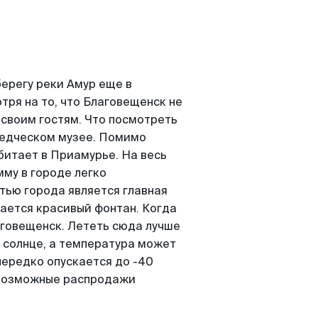
берегу реки Амур еще в
тря на то, что Благовещенск не
ь своим гостям. Что посмотреть
ведческом музее. Помимо
битает в Приамурье. На весь
му в городе легко
тью города является главная
вается красивый фонтан. Когда
аговещенск. Лететь сюда лучше
т солнце, а температура может
нередко опускается до -40
севозможные распродажи