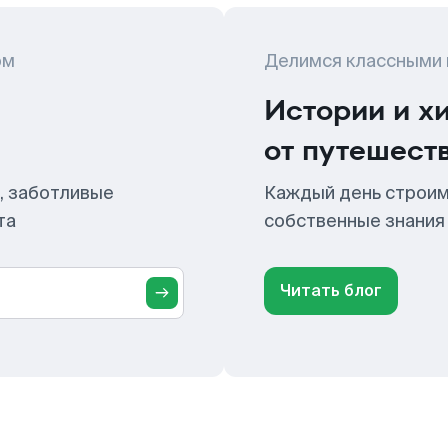
ом
Делимся классными
Истории и х
от путешест
, заботливые
Каждый день строим
та
собственные знания
Читать блог