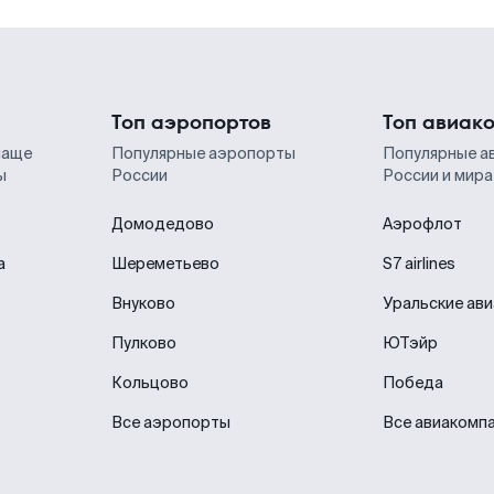
Топ аэропортов
Топ авиак
чаще
Популярные аэропорты
Популярные а
ы
России
России и мира
Домодедово
Аэрофлот
а
Шереметьево
S7 airlines
Внуково
Уральские ав
Пулково
ЮТэйр
Кольцово
Победа
Все аэропорты
Все авиакомп