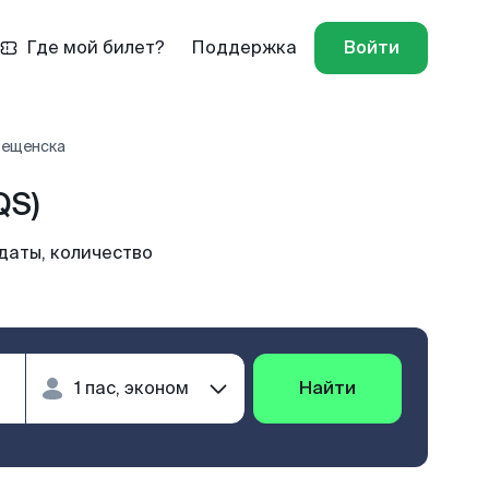
Где мой билет?
Поддержка
Войти
вещенска
QS)
даты, количество
Найти