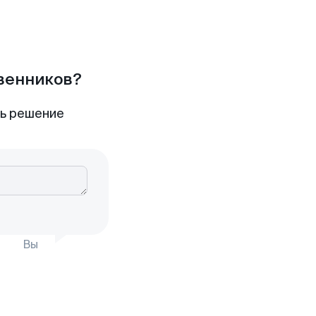
твенников?
ть решение
Вы