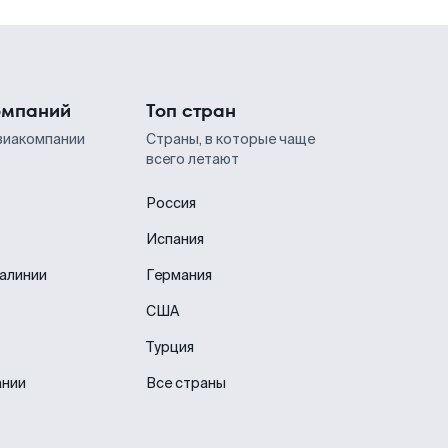
омпаний
Топ стран
виакомпании
Страны, в которые чаще
всего летают
Россия
Испания
иалинии
Германия
США
Турция
ании
Все страны