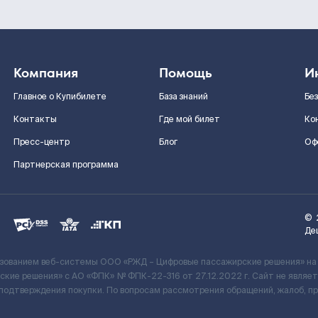
Компания
Помощь
И
Главное о Купибилете
База знаний
Бе
Контакты
Где мой билет
Ко
Пресс-центр
Блог
Оф
Партнерская программа
©
Де
ьзованием веб-системы ООО «РЖД – Цифровые пассажирские решения» на
кие решения» c АО «ФПК» № ФПК-22-316 от 27.12.2022 г. Сайт не явля
 подтверждения покупки. По вопросам рассмотрения обращений, жалоб, п