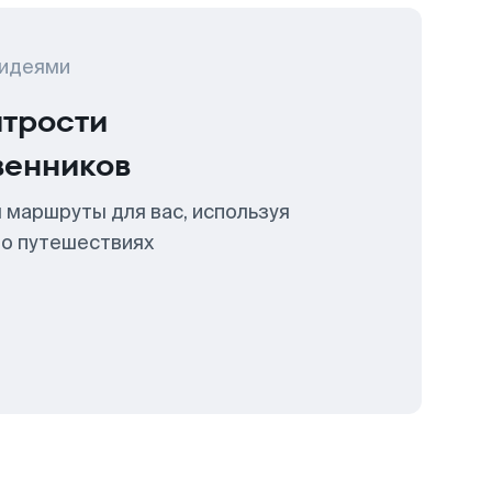
 идеями
итрости
венников
 маршруты для вас, используя
 о путешествиях