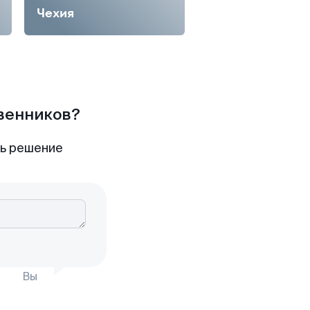
Чехия
твенников?
ть решение
Вы