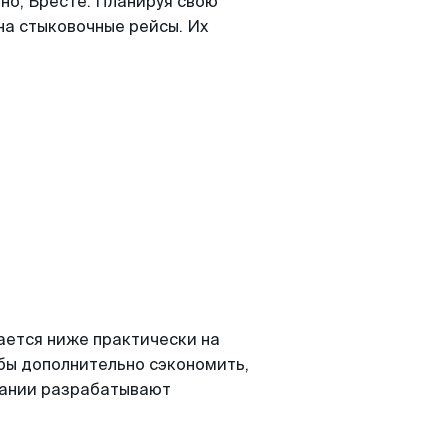
но, Бресте. Планируя свою
 на стыковочные рейсы. Их
вается ниже практически на
обы дополнительно сэкономить,
пании разрабатывают