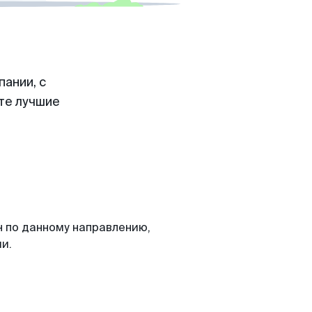
ании, с
те лучшие
н по данному направлению,
и.