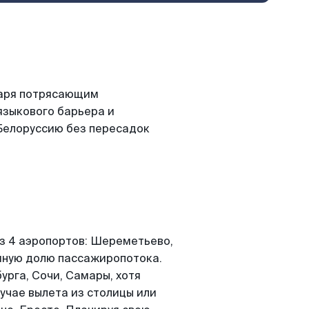
даря потрясающим
языкового барьера и
 Белоруссию без пересадок
из 4 аэропортов: Шереметьево,
виную долю пассажиропотока.
урга, Сочи, Самары, хотя
лучае вылета из столицы или