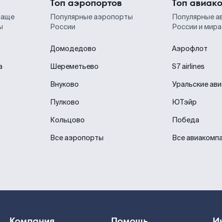
Топ аэропортов
Топ авиак
чаще
Популярные аэропорты
Популярные а
ы
России
России и мира
Домодедово
Аэрофлот
а
Шереметьево
S7 airlines
Внуково
Уральские ав
Пулково
ЮТэйр
Кольцово
Победа
Все аэропорты
Все авиакомп
Компания
Помощь
И