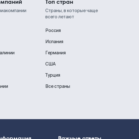
омпаний
Топ стран
виакомпании
Страны, в которые чаще
всего летают
Россия
Испания
иалинии
Германия
США
Турция
ании
Все страны
нформация
Важные ответы