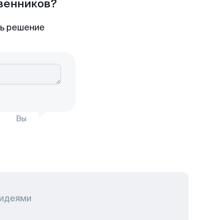
твенников?
ть решение
Вы
 идеями