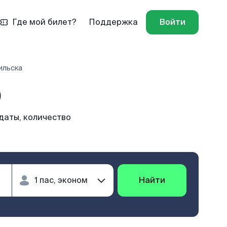
Где мой билет?
Поддержка
Войти
ильска
)
даты, количество
Найти