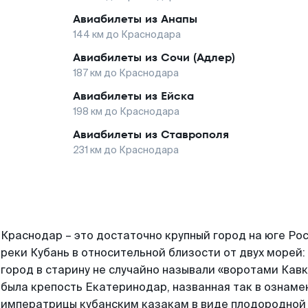
Авиабилеты из
Анапы
144
км до
Краснодара
Авиабилеты из
Сочи (Адлер)
187
км до
Краснодара
Авиабилеты из
Ейска
198
км до
Краснодара
Авиабилеты из
Ставрополя
231
км до
Краснодара
Краснодар – это достаточно крупный город на юге Ро
реки Кубань в относительной близости от двух морей:
город в старину не случайно называли «воротами Кавк
была крепость Екатеринодар, названная так в ознам
императрицы кубанским казакам в виде плодородной 