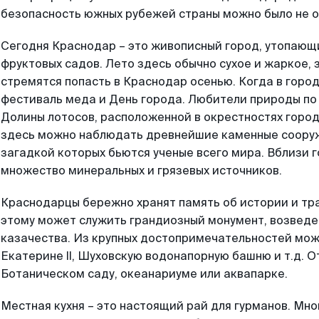
безопасность южных рубежей страны можно было не о
Сегодня Краснодар – это живописный город, утопающи
фруктовых садов. Лето здесь обычно сухое и жаркое, 
стремятся попасть в Краснодар осенью. Когда в горо
фестиваль меда и День города. Любители природы по
Долины лотосов, расположенной в окрестностях города
здесь можно наблюдать древнейшие каменные сооруж
загадкой которых бьются ученые всего мира. Вблизи 
множество минеральных и грязевых источников.
Краснодарцы бережно хранят память об истории и тр
этому может служить грандиозный монумент, возведе
казачества. Из крупных достопримечательностей мож
Екатерине II, Шуховскую водонапорную башню и т.д. О
Ботаническом саду, океанариуме или аквапарке.
Местная кухня – это настоящий рай для гурманов. Мн