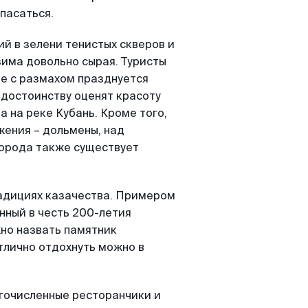
пасаться.
й в зелени тенистых скверов и
зима довольно сырая. Туристы
де с размахом празднуется
 достоинству оценят красоту
 на реке Кубань. Кроме того,
ения – дольмены, над
города также существует
адициях казачества. Примером
нный в честь 200-летия
но назвать памятник
тлично отдохнуть можно в
огочисленные ресторанчики и