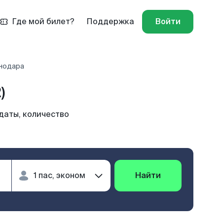
Где мой билет?
Поддержка
Войти
снодара
)
даты, количество
Найти