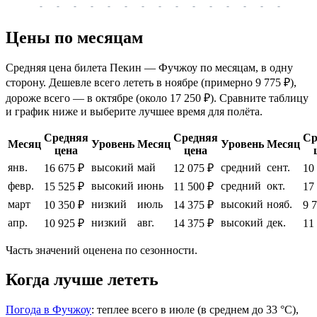
-
-
-
-
-
-
-
-
-
-
-
-
-
-
-
-
-
Цены по месяцам
Средняя цена билета Пекин — Фучжоу по месяцам, в одну
сторону. Дешевле всего лететь в ноябре (примерно 9 775 ₽),
дороже всего — в октябре (около 17 250 ₽). Сравните таблицу
и график ниже и выберите лучшее время для полёта.
Средняя
Средняя
Ср
Месяц
Уровень
Месяц
Уровень
Месяц
цена
цена
янв.
высокий
май
средний
сент.
16 675 ₽
12 075 ₽
10
февр.
высокий
июнь
средний
окт.
15 525 ₽
11 500 ₽
17
март
низкий
июль
высокий
нояб.
10 350 ₽
14 375 ₽
9 
апр.
низкий
авг.
высокий
дек.
10 925 ₽
14 375 ₽
11
Часть значений оценена по сезонности.
Когда лучше лететь
Погода в Фучжоу
: теплее всего в июле (в среднем до 33 °C),