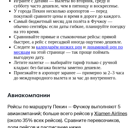
Играйте с датами — вылеты во вторник, среду и
субботу часто дешевле, чем в пятницу и воскресенье.
У города Пекин несколько аэропортов — перед
покупкой сравните цены и время в дороге до каждого.
Самый бюджетный месяц для полёта в Фучжоу —
обычно сентябрь: если даты гибкие, планируйте поездку
на это время.
Сравнивайте прямые и стыковочные рейсы: прямой
быстрее, а рейс с пересадкой иногда ощутимо дешевле.
Следите за
календарём низких цен
и
динамикой цен по
месяцам
на этой странице — так проще поймать
выгодную дату.
Летите налегке — выбирайте тариф только с ручной
кладью: без багажа билеты заметно дешевле.
Приезжайте в аэропорт заранее — примерно за 2–3 часа
до международного вылета и за час до внутреннего.
Авиакомпании
Рейсы по маршруту Пекин — Фучжоу выполняют 5
авиакомпаний
; больше всего рейсов у
Xiamen Airlines
(около 35% всех рейсов)
. Сравните перевозчиков,
доли рейсов и расписание ниже.