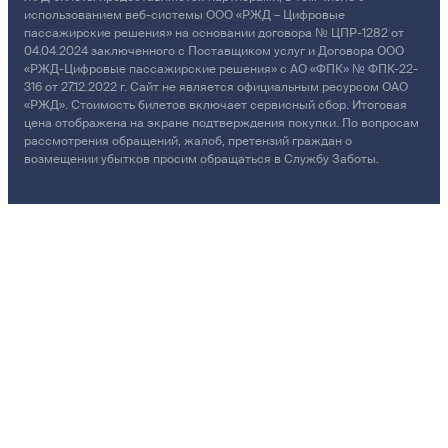
использованием веб-системы ООО «РЖД – Цифровые
пассажирские решения» на основании договора № ЦПР-1282 от
04.04.2024 заключенного с Поставщиком услуг и Договора ООО
«РЖД-Цифровые пассажирские решения» с АО «ФПК» № ФПК-22-
316 от 27.12.2022 г. Сайт не является официальным ресурсом ОАО
«РЖД». Стоимость билетов включает сервисный сбор. Итоговая
цена отображена на экране подтверждения покупки. По вопросам
рассмотрения обращений, жалоб, претензий граждан о
возмещении убытков просим обращаться в Службу Заботы.