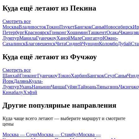
Куда ещё летают из Пекина
Смотреть все
Москва
Владивосток
Токио
Пхукет
Бангкок
Санья
Новосибирск
Ир
Петербург
Красноярск
Гонконг
Хошимин
Ташкент
Осака
Чжанцзя
Лумпур
Манила
Гуанчжоу
Ханой
Мале
Сингапур
Южно-
Сахалинск
Благовещенск
Чита
Сидней
Чунцин
Коломбо
Дубай
Ста
Куда ещё летают из Фучжоу
Смотреть все
Шанхай
Гонконг
Гуанчжоу
Токио
Харбин
Бангкок
Сеул
Санья
Чэнд
Йорк
Далянь
Куала-
Лумпур
Ухань
Наньнин
Чанша
Гуйян
Тайюань
Тяньцзинь
Чжэнчжо
Кинабалу
Хэфэй
Другие популярные направления
Куда чаще всего летают — выберите маршрут и смотрите
цены
Москва — Сочи
Москва — Стамбул
Москва —