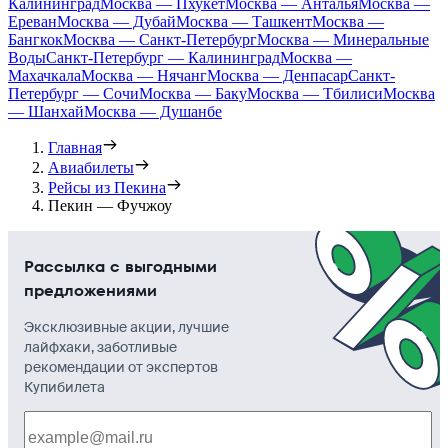
Калининград
Москва — Пхукет
Москва — Анталья
Москва —
Ереван
Москва — Дубай
Москва — Ташкент
Москва —
Бангкок
Москва — Санкт-Петербург
Москва — Минеральные
Воды
Санкт-Петербург — Калининград
Москва —
Махачкала
Москва — Нячанг
Москва — Денпасар
Санкт-
Петербург — Сочи
Москва — Баку
Москва — Тбилиси
Москва
— Шанхай
Москва — Душанбе
Главная
Авиабилеты
Рейсы из Пекина
Пекин — Фучжоу
Рассылка с выгодными
предложениями
Эксклюзивные акции, лучшие
лайфхаки, заботливые
рекомендации от экспертов
Купибилета