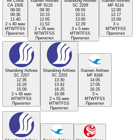
Air China
Xiamen Airlines
Shandong Airlines
Xiamen Airlines
CA 1505
MF 8110
SC 2209
MF 8116
09:00
09:30
09:55
12:00
09:36
10:15
10:11
12:17
11:40
12:05
13:00
15:00
2 ч 40 мин
11:52
12:29
3 ч
M
T
W
T
F
S
S
2 ч 35 мин
3 ч 5 мин
M
T
W
T
F
S
S
Прилетел
M
T
W
T
F
S
S
M
T
W
T
F
S
S
Прилетел
Прилетел
Прилетел
Shandong Airlines
Shandong Airlines
Xiamen Airlines
SC 2207
SC 2203
MF 8166
12:35
13:30
14:05
15:20
13:42
17:05
15:09
16:25
16:25
2 ч 45 мин
16:08
3 ч
M
T
W
T
F
S
S
2 ч 55 мин
M
T
W
T
F
S
S
Прилетел
M
T
W
T
F
S
S
Прилетел
Прилетел