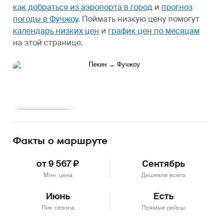
как добраться из аэропорта в город
и
прогноз
погоды в Фучжоу
.
Поймать низкую цену помогут
календарь низких цен
и
график цен по месяцам
на этой странице.
Подробнее
Факты о маршруте
от 9 567 ₽
Сентябрь
Мин. цена
Дешевле всего
Июнь
Есть
Пик сезона
Прямые рейсы