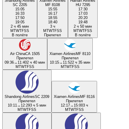
Shandong Airlines
Xiamen Airlines
Hainan Airlines
SC 2205
MF 8108
HU 7295
15:05
15:55
17:30
16:33
16:17
17:03
17:50
18:55
20:20
19:05
18:40
19:48
2 ч 45 мин
3 ч
2 ч 50 мин
M
T
W
T
F
S
S
M
T
W
T
F
S
S
M
T
W
T
F
S
S
В полёте
Прилетел
В полёте
Air China
CA 1505
Xiamen Airlines
MF 8110
Прилетел
Прилетел
09:36
→
11:40
2 ч 40 мин
10:15
→
11:52
2 ч 35 мин
M
T
W
T
F
S
S
M
T
W
T
F
S
S
Shandong Airlines
SC 2209
Xiamen Airlines
MF 8116
Прилетел
Прилетел
10:11
→
12:29
3 ч 5 мин
12:17
→
15:00
3 ч
M
T
W
T
F
S
S
M
T
W
T
F
S
S