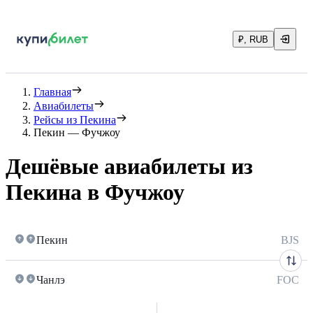
₽, RUB
Главная
Авиабилеты
Рейсы из Пекина
Пекин — Фучжоу
Дешёвые авиабилеты из
Пекина в Фучжоу
Пекин
BJS
Чанлэ
FOC