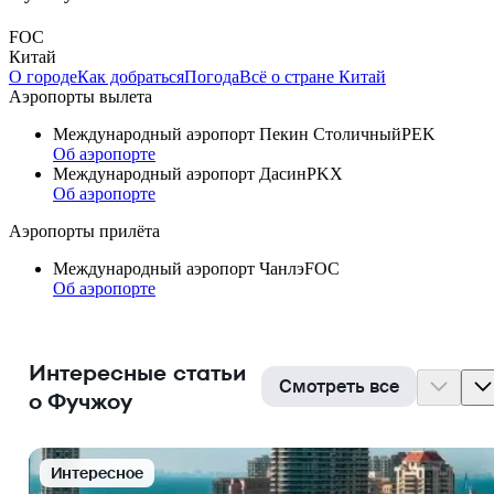
FOC
Китай
О городе
Как добраться
Погода
Всё о стране Китай
Аэропорты вылета
Международный аэропорт Пекин Столичный
PEK
Об аэропорте
Международный аэропорт Дасин
PKX
Об аэропорте
Аэропорты прилёта
Международный аэропорт Чанлэ
FOC
Об аэропорте
Интересные статьи
Смотреть все
о Фучжоу
Интересное