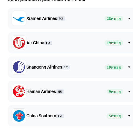
Xiamen Airlines
28
▾
MF
Р/НЕД
Air China
19
▾
CA
Р/НЕД
Shandong Airlines
19
▾
SC
Р/НЕД
Hainan Airlines
9
▾
HU
Р/НЕД
China Southern
5
▾
CZ
Р/НЕД