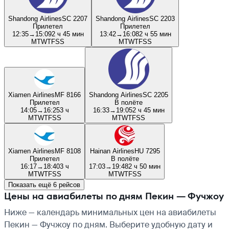
Shandong Airlines
SC 2207
Shandong Airlines
SC 2203
Прилетел
Прилетел
12:35
→
15:09
2 ч 45 мин
13:42
→
16:08
2 ч 55 мин
M
T
W
T
F
S
S
M
T
W
T
F
S
S
Xiamen Airlines
MF 8166
Shandong Airlines
SC 2205
Прилетел
В полёте
14:05
→
16:25
3 ч
16:33
→
19:05
2 ч 45 мин
M
T
W
T
F
S
S
M
T
W
T
F
S
S
Xiamen Airlines
MF 8108
Hainan Airlines
HU 7295
Прилетел
В полёте
16:17
→
18:40
3 ч
17:03
→
19:48
2 ч 50 мин
M
T
W
T
F
S
S
M
T
W
T
F
S
S
Показать ещё 6 рейсов
Цены на авиабилеты по дням Пекин — Фучжоу
Ниже — календарь минимальных цен на авиабилеты
Пекин — Фучжоу по дням. Выберите удобную дату и