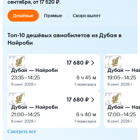
сентября, от 17 520 ₽.
Дешёвые
Прямые
Скоро вылет
Топ-10 дешёвых авиабилетов из Дубая в
Найроби
17 680 ₽
Дубай — Найроби
Дубай — На
23:35
—
14:25
6 ч 45 м
19:05
—
14:25
6 сент. 2026 г.
1 пересадка
6 сент. 2026 г.
17 680 ₽
Дубай — Найроби
Дубай — На
21:00
—
14:25
6 ч 40 м
17:00
—
14:25
6 сент. 2026 г.
1 пересадка
6 сент. 2026 г.
Смотреть все