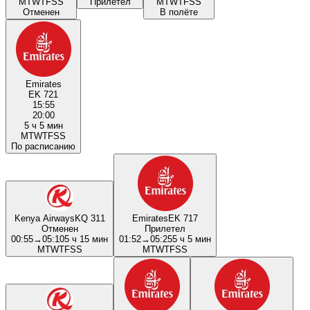
M
T
W
T
F
S
S
Прилетел
M
T
W
T
F
S
S
Отменен
В полёте
Emirates
EK 721
15:55
20:00
5 ч 5 мин
M
T
W
T
F
S
S
По расписанию
Kenya Airways
KQ 311
Emirates
EK 717
Отменен
Прилетел
00:55
→
05:10
5 ч 15 мин
01:52
→
05:25
5 ч 5 мин
M
T
W
T
F
S
S
M
T
W
T
F
S
S