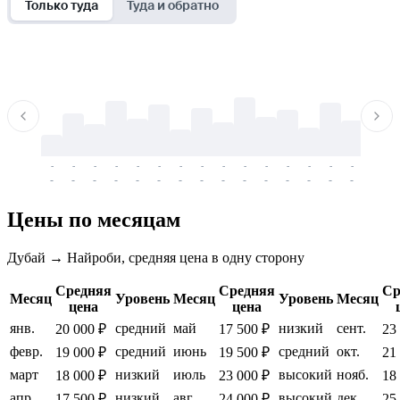
Только туда
Туда и обратно
-
-
-
-
-
-
-
-
-
-
-
-
-
-
-
-
-
-
-
-
-
-
-
-
-
-
-
-
-
-
-
-
-
-
Цены по месяцам
Дубай → Найроби, средняя цена в одну сторону
Средняя
Средняя
Ср
Месяц
Уровень
Месяц
Уровень
Месяц
цена
цена
янв.
средний
май
низкий
сент.
20 000 ₽
17 500 ₽
23
февр.
средний
июнь
средний
окт.
19 000 ₽
19 500 ₽
21
март
низкий
июль
высокий
нояб.
18 000 ₽
23 000 ₽
18
апр.
низкий
авг.
высокий
дек.
17 500 ₽
24 000 ₽
25