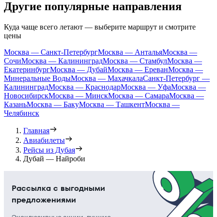
Другие популярные направления
Куда чаще всего летают — выберите маршрут и смотрите
цены
Москва — Санкт-Петербург
Москва — Анталья
Москва —
Сочи
Москва — Калининград
Москва — Стамбул
Москва —
Екатеринбург
Москва — Дубай
Москва — Ереван
Москва —
Минеральные Воды
Москва — Махачкала
Санкт-Петербург —
Калининград
Москва — Краснодар
Москва — Уфа
Москва —
Новосибирск
Москва — Минск
Москва — Самара
Москва —
Казань
Москва — Баку
Москва — Ташкент
Москва —
Челябинск
Главная
Авиабилеты
Рейсы из Дубая
Дубай — Найроби
Рассылка с выгодными
предложениями