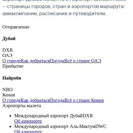
— страницы городов, стран и аэропортов маршрута:
авиакомпании, расписания и путеводители.
Отправление
Дубай
DXB
ОАЭ
О городе
Как добраться
Погода
Всё о стране ОАЭ
Прибытие
Найроби
NBO
Кения
О городе
Как добраться
Погода
Всё о стране Кения
Аэропорты вылета
Международный аэропорт Дубай
DXB
Об аэропорте
Международный аэропорт Аль-Мактум
DWC
Об аэропорте