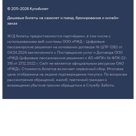
© 2011–2026 Купибилет
Дешевые билеты на самолет и поезд, бронирование и онлайн-
заказ
Ж/Д билеты предоставляются партнёрами, в том числе с
использованием веб-системы ООО «РЖД – Цифровые
пассажирские решения» на основании договора № ЦПР-1282 от
04.04.2024 заключенного с Поставщиком услуг и Договора ООО
«РЖД-Цифровые пассажирские решения» с АО «ФПК» № ФПК-22-
316 от 27.12.2022 г. Сайт не является официальным ресурсом ОАО
«РЖД». Стоимость билетов включает сервисный сбор. Итоговая
цена отображена на экране подтверждения покупки. По вопросам
рассмотрения обращений, жалоб, претензий граждан о
возмещении убытков просим обращаться в Службу Заботы.