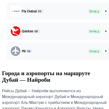
Fly Dubai
3
▾
FZ
Р/НЕД
Qantas
1
▾
QF
Р/НЕД
Y6
1
▾
Y6
Р/НЕД
Города и аэропорты на маршруте
Дубай — Найроби
Рейсы Дубай — Найроби выполняются из
Международный аэропорт Дубай и Международный
аэропорт Аль-Мактум с прибытием в Международный
аэропорт Джомо Кеньятта и Аэропорт Вилсон. Ниже