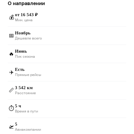
О направлении
от 16 543 ₽
💰
Мин. цена
Ноябрь
📅
Дешевле всего
Июнь
🔥
Пик сезона
Есть
✈️
Прямые рейсы
3 542 км
📏
Расстояние
5 ч
⏱️
Время в пути
5
🛫
Авиакомпании