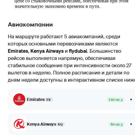
цене со стыковочными рейсами, обеспечивая при этом
значительную экономию времени в пути.
Авиакомпании
На маршруте работают 5 авиакомпаний, среди
которых основными перевозчиками являются
Emirates
,
Kenya Airways
и
flydubai
. Большинство
рейсов выполняется напрямую, обеспечивая
стабильное сообщение при интенсивности около 27
вылетов в неделю. Полное расписание и детали по
дням недели доступны в интерактивном списке ниж
Emirates
14
▾
EK
Р/НЕД
Kenya Airways
9
▾
KQ
Р/НЕД