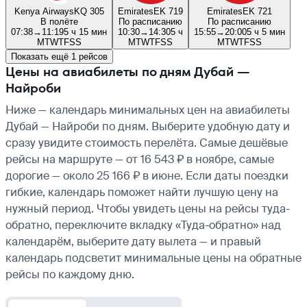
Kenya Airways
KQ 305
Emirates
EK 719
Emirates
EK 721
В полёте
По расписанию
По расписанию
07:38
→
11:19
5 ч 15 мин
10:30
→
14:30
5 ч
15:55
→
20:00
5 ч 5 мин
M
T
W
T
F
S
S
M
T
W
T
F
S
S
M
T
W
T
F
S
S
Показать ещё 1 рейсов
Цены на авиабилеты по дням Дубай —
Найроби
Ниже — календарь минимальных цен на авиабилеты
Дубай — Найроби по дням. Выберите удобную дату и
сразу увидите стоимость перелёта. Самые дешёвые
рейсы на маршруте — от 16 543 ₽ в ноябре, самые
дорогие — около 25 166 ₽ в июне. Если даты поездки
гибкие, календарь поможет найти лучшую цену на
нужный период. Чтобы увидеть цены на рейсы туда-
обратно, переключите вкладку «Туда-обратно» над
календарём, выберите дату вылета — и правый
календарь подсветит минимальные цены на обратные
рейсы по каждому дню.