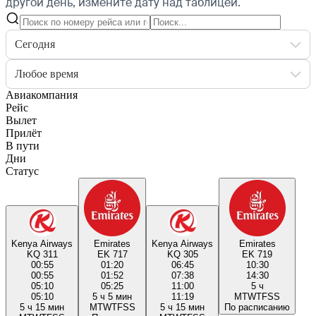
другой день, измените дату над таблицей.
Сегодня
Любое время
Авиакомпания
Рейс
Вылет
Прилёт
В пути
Дни
Статус
Kenya Airways
Emirates
Kenya Airways
Emirates
KQ 311
EK 717
KQ 305
EK 719
00:55
01:20
06:45
10:30
00:55
01:52
07:38
14:30
05:10
05:25
11:00
5 ч
05:10
5 ч 5 мин
11:19
M
T
W
T
F
S
S
5 ч 15 мин
M
T
W
T
F
S
S
5 ч 15 мин
По расписанию