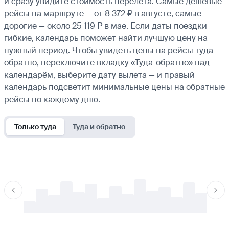
и сразу увидите стоимость перелёта. Самые дешёвые
рейсы на маршруте — от 8 372 ₽ в августе, самые
дорогие — около 25 119 ₽ в мае. Если даты поездки
гибкие, календарь поможет найти лучшую цену на
нужный период. Чтобы увидеть цены на рейсы туда-
обратно, переключите вкладку «Туда-обратно» над
календарём, выберите дату вылета — и правый
календарь подсветит минимальные цены на обратные
рейсы по каждому дню.
Только туда
Туда и обратно
-
-
-
-
-
-
-
-
-
-
-
-
-
-
-
-
-
-
-
-
-
-
-
-
-
-
-
-
-
-
-
-
-
-