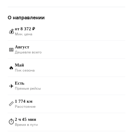
О направлении
от 8 372 ₽
💰
Мин. цена
Август
📅
Дешевле всего
Май
🔥
Пик сезона
Есть
✈️
Прямые рейсы
1 774 км
📏
Расстояние
2 ч 45 мин
⏱️
Время в пути