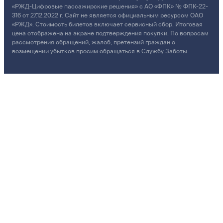
«РЖД-Цифровые пассажирские решения» с АО «ФПК» № ФПК-22-
316 от 27.12.2022 г. Сайт не является официальным ресурсом ОАО
«РЖД». Стоимость билетов включает сервисный сбор. Итоговая
цена отображена на экране подтверждения покупки. По вопросам
рассмотрения обращений, жалоб, претензий граждан о
возмещении убытков просим обращаться в Службу Заботы.