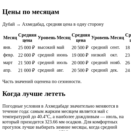
Цены по месяцам
Дубай → Ахмедабад, средняя цена в одну сторону
Средняя
Средняя
Ср
Месяц
Уровень
Месяц
Уровень
Месяц
цена
цена
янв.
высокий
май
средний
сент.
25 000 ₽
20 500 ₽
18
февр.
средний
июнь
низкий
окт.
22 000 ₽
19 000 ₽
23
март
средний
июль
средний
нояб.
21 500 ₽
20 000 ₽
26
апр.
средний
авг.
средний
дек.
21 000 ₽
20 500 ₽
24
Часть значений оценена по сезонности.
Когда лучше лететь
Погодные условия в Ахмедабаде значительно меняются в
течение года: самым жарким месяцем является май с
температурой до 40.4°C, а наиболее дождливым — июль, на
который приходится 323.66 мм осадков. Для комфортных
прогулок лучше выбирать зимние месяцы, когда средний