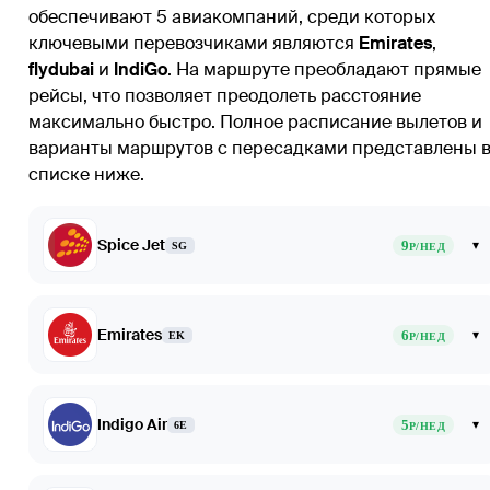
обеспечивают 5 авиакомпаний, среди которых
ключевыми перевозчиками являются
Emirates
,
flydubai
и
IndiGo
. На маршруте преобладают прямые
рейсы, что позволяет преодолеть расстояние
максимально быстро. Полное расписание вылетов и
варианты маршрутов с пересадками представлены 
списке ниже.
Spice Jet
9
▾
SG
Р/НЕД
Emirates
6
▾
EK
Р/НЕД
Indigo Air
5
▾
6E
Р/НЕД