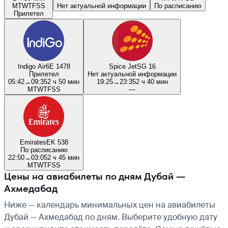
M
T
W
T
F
S
S
Нет актуальной информации
По расписанию
Прилетел
Indigo Air
6E 1478
Spice Jet
SG 16
Прилетел
Нет актуальной информации
05:42
→
09:35
2 ч 50 мин
19:25
→
23:35
2 ч 40 мин
M
T
W
T
F
S
S
—
Emirates
EK 538
По расписанию
22:50
→
03:05
2 ч 45 мин
M
T
W
T
F
S
S
Цены на авиабилеты по дням Дубай —
Ахмедабад
Ниже — календарь минимальных цен на авиабилеты
Дубай — Ахмедабад по дням. Выберите удобную дату