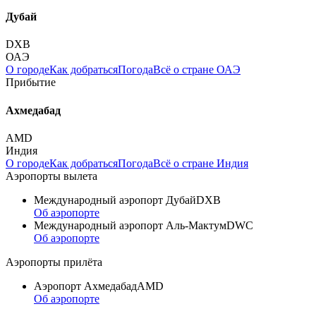
Дубай
DXB
ОАЭ
О городе
Как добраться
Погода
Всё о стране ОАЭ
Прибытие
Ахмедабад
AMD
Индия
О городе
Как добраться
Погода
Всё о стране Индия
Аэропорты вылета
Международный аэропорт Дубай
DXB
Об аэропорте
Международный аэропорт Аль-Мактум
DWC
Об аэропорте
Аэропорты прилёта
Аэропорт Ахмедабад
AMD
Об аэропорте