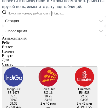
перейти к поиску билета.
Чтобы посмотреть рейсы на
другой день, измените дату над таблицей.
Сегодня
Любое время
Авиакомпания
Рейс
Вылет
Прилёт
В пути
Дни
Статус
Indigo Air
Spice Jet
Emirates
6E 1478
SG 16
EK 538
05:15
19:25
22:50
05:42
23:35
03:05
09:35
2 ч 40 мин
2 ч 45 мин
2 ч 50 мин
—
M
T
W
T
F
S
S