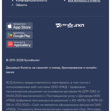
Конфиденциальность
Все вопросы и ответы
Оферта
© 2011–2026 Купибилет
Дешевые билеты на самолет и поезд, бронирование и онлайн-
заказ
Ж/Д билеты предоставляются партнёрами, в том числе с
использованием веб-системы ООО «РЖД – Цифровые
пассажирские решения» на основании договора № ЦПР-1282 от
04.04.2024 заключенного с Поставщиком услуг и Договора ООО
«РЖД-Цифровые пассажирские решения» с АО «ФПК» № ФПК-22-
316 от 27.12.2022 г. Сайт не является официальным ресурсом ОАО
«РЖД». Стоимость билетов включает сервисный сбор. Итоговая