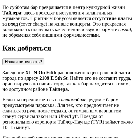
По субботам бар превращается в центр культурной жизни
Тайлера
: здесь проходят выступления талантливых
музыкантов. Приятным бонусом является
отсутствие платы
за вход
(cover charge) на живые концерты. Это прекрасная
возможность послушать качественный звук в формате
casual
,
не обременяя себя лишними формальностями.
Как добраться
Нашли неточность?
Заведение
XL'N On Fifth
расположено в центральной части
города по адресу
2109 E 5th St
. Найти его не составит труда,
ориентируясь по навигатору, так как бар находится в тихом,
но доступном районе
Тайлера
.
Если вы передвигаетесь на
автомобиле
, рядом с баром
предусмотрена парковка. Для тех, кто предпочитает не
садиться за руль после отдыха, оптимальным вариантом
станут сервисы такси или Uber/Lyft. Поездка от
регионального аэропорта Тайлер-Паундс (TYR) займет около
10–15 минут.
Для любителей пеших прогулок путь из центра города