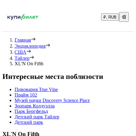
₽, RUB
Главная
Энциклопедия
США
Тайлер
XL'N On Fifth
Интересные места поблизости
Пивоварня True Vine
Прайм 102
Музей науки Discovery Science Place
Зоопарк Колдуэлла
Парк Бергфельд
Детский парк Тайлер
Детский парк
XL'N On Fifth