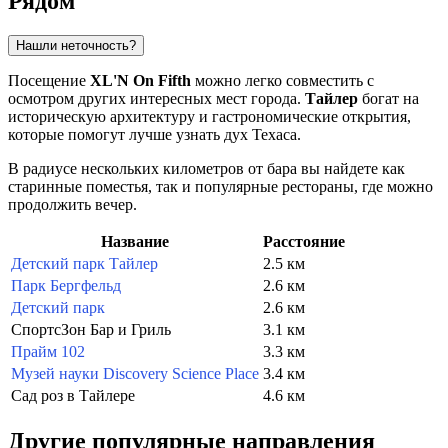
Рядом
Нашли неточность?
Посещение
XL'N On Fifth
можно легко совместить с
осмотром других интересных мест города.
Тайлер
богат на
историческую архитектуру и гастрономические открытия,
которые помогут лучше узнать дух Техаса.
В радиусе нескольких километров от бара вы найдете как
старинные поместья, так и популярные рестораны, где можно
продолжить вечер.
Название
Расстояние
Детский парк Тайлер
2.5 км
Парк Бергфельд
2.6 км
Детский парк
2.6 км
СпортсЗон Бар и Гриль
3.1 км
Прайм 102
3.3 км
Музей науки Discovery Science Place
3.4 км
Сад роз в Тайлере
4.6 км
Другие популярные направления