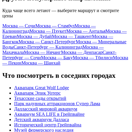
Куда чаще всего летают — выберите маршрут и смотрите
цены
Москва — Сочи
Москва — Стамбул
Москва —
Калининград
Москва — Пхукет
Москва — Анталья
Москва —
Ереван
Москва — Дубай
Москва — Ташкент
Москва —
Бангкок
Москва — Санкт-Петербург
Москва — Минеральные
Воды
Санкт-Петербург — Калининград
Москва —
Махачкала
Москва — Нячанг
Москва — Денпасар
Санкт-
Петербург — Сочи
Москва — Баку
Москва — Тбилиси
Москва
— Пекин
Москва — Шанхай
Что посмотреть в соседних городах
Аквапарк Great Wolf Lodge
Аквапарк Эпик Уотерс
Техасские сады открытий
Парк надувных аттракционов Супер Лама
Далласский мировой аквариум
Аквариум SEA LIFE в Грейпвайне
Детский аквариум Далласа
Исторический центр Грейпвайна
Музей фермерского наследия