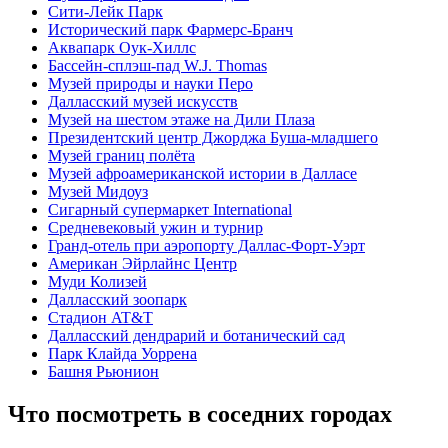
Сити-Лейк Парк
Исторический парк Фармерс-Бранч
Аквапарк Оук-Хиллс
Бассейн-сплэш-пад W.J. Thomas
Музей природы и науки Перо
Далласский музей искусств
Музей на шестом этаже на Дили Плаза
Президентский центр Джорджа Буша-младшего
Музей границ полёта
Музей афроамериканской истории в Далласе
Музей Мидоуз
Сигарный супермаркет International
Средневековый ужин и турнир
Гранд-отель при аэропорту Даллас-Форт-Уэрт
Американ Эйрлайнс Центр
Муди Колизей
Далласский зоопарк
Стадион AT&T
Далласский дендрарий и ботанический сад
Парк Клайда Уоррена
Башня Рьюнион
Что посмотреть в соседних городах