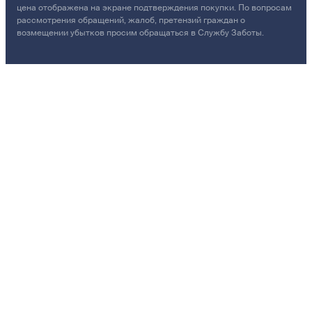
цена отображена на экране подтверждения покупки. По вопросам
рассмотрения обращений, жалоб, претензий граждан о
возмещении убытков просим обращаться в Службу Заботы.