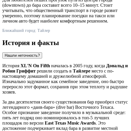
(downtown) до бара составит всего 10–15 минут. Стоит
учитывать, что общественный транспорт в городе развит
умеренно, поэтому планирование поездки на такси или
личном авто будет наиболее комфортным решением.
Ближайший город: Тайлер
История и факты
Нашли неточность?
История
XL'N On Fifth
началась в 2005 году, когда
Дональд и
Робин Гриффит
решили создать в
Тайлере
место с по-
настоящему домашней и дружелюбной атмосферой.
Изначально задуманное как семейное заведение, оно быстро
переросло этот формат, сохранив при этом теплоту и радушие
хозяев.
За два десятилетия своего существования бар приобрел статус
легендарного «даив-бара» (dive bar) Восточного Техаса.
Особое признание заведение получило в музыкальной среде:
пять лет подряд оно номинировалось в топ-5 лучших
площадок по версии
East Texas Music Awards
. Это
достижение подчеркивает вклад бара в развитие местной