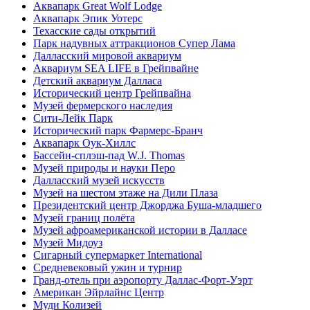
Аквапарк Great Wolf Lodge
Аквапарк Эпик Уотерс
Техасские сады открытий
Парк надувных аттракционов Супер Лама
Далласский мировой аквариум
Аквариум SEA LIFE в Грейпвайне
Детский аквариум Далласа
Исторический центр Грейпвайна
Музей фермерского наследия
Сити-Лейк Парк
Исторический парк Фармерс-Бранч
Аквапарк Оук-Хиллс
Бассейн-сплэш-пад W.J. Thomas
Музей природы и науки Перо
Далласский музей искусств
Музей на шестом этаже на Дили Плаза
Президентский центр Джорджа Буша-младшего
Музей границ полёта
Музей афроамериканской истории в Далласе
Музей Мидоуз
Сигарный супермаркет International
Средневековый ужин и турнир
Гранд-отель при аэропорту Даллас-Форт-Уэрт
Американ Эйрлайнс Центр
Муди Колизей