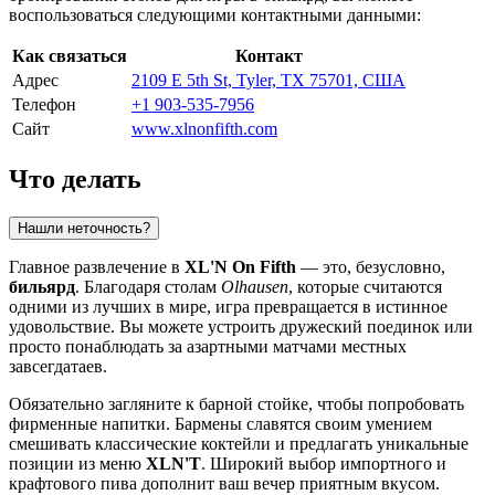
воспользоваться следующими контактными данными:
Как связаться
Контакт
Адрес
2109 E 5th St, Tyler, TX 75701, США
Телефон
+1 903-535-7956
Сайт
www.xlnonfifth.com
Что делать
Нашли неточность?
Главное развлечение в
XL'N On Fifth
— это, безусловно,
бильярд
. Благодаря столам
Olhausen
, которые считаются
одними из лучших в мире, игра превращается в истинное
удовольствие. Вы можете устроить дружеский поединок или
просто понаблюдать за азартными матчами местных
завсегдатаев.
Обязательно загляните к барной стойке, чтобы попробовать
фирменные напитки. Бармены славятся своим умением
смешивать классические коктейли и предлагать уникальные
позиции из меню
XLN'T
. Широкий выбор импортного и
крафтового пива дополнит ваш вечер приятным вкусом.