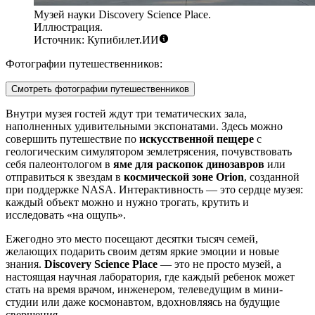
Музей науки Discovery Science Place.
Иллюстрация.
Источник: Купибилет.ИИ
Фотографии путешественников:
Смотреть фотографии путешественников
Внутри музея гостей ждут три тематических зала,
наполненных удивительными экспонатами. Здесь можно
совершить путешествие по
искусственной пещере
с
геологическим симулятором землетрясения, почувствовать
себя палеонтологом в
яме для раскопок динозавров
или
отправиться к звездам в
космической зоне Orion
, созданной
при поддержке NASA. Интерактивность — это сердце музея:
каждый объект можно и нужно трогать, крутить и
исследовать «на ощупь».
Ежегодно это место посещают десятки тысяч семей,
желающих подарить своим детям яркие эмоции и новые
знания.
Discovery Science Place
— это не просто музей, а
настоящая научная лаборатория, где каждый ребенок может
стать на время врачом, инженером, телеведущим в мини-
студии или даже космонавтом, вдохновляясь на будущие
свершения.