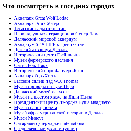
Что посмотреть в соседних городах
Аквапарк Great Wolf Lodge
Аквапарк Эпик Уотерс
Техасские сады открытий
Парк надувных аттракционов Супер Лама
Далласский мировой аквариум
Аквариум SEA LIFE в Грейпвайне
Детский аквариум Далласа
Исторический центр Грейпвайна
Музей фермерского наследия
Сити-Лейк Парк
Исторический парк Фармерс-Бранч
Аквапарк Оук-Хиллс
Бассейн-сплэш-пад W.J. Thomas
Музей природы и науки Перо
Далласский музей искусств
Музей на шестом этаже на Дили Плаза
Президентский центр Джорджа Буша-младшего
Музей границ полёта
Музей афроамериканской истории в Далласе
Музей Мидоуз
Сигарный супермаркет International
Средневековый ужин и турнир