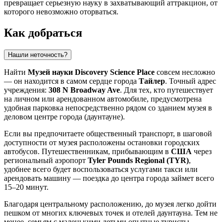
превращает серьезную науку в захватывающий аттракцион, от
которого невозможно оторваться.
Как добраться
Нашли неточность?
Найти
Музей науки Discovery Science Place
совсем несложно
— он находится в самом сердце города
Тайлер
. Точный адрес
учреждения:
308 N Broadway Ave
. Для тех, кто путешествует
на личном или арендованном автомобиле, предусмотрена
удобная парковка непосредственно рядом со зданием музея в
деловом центре города (даунтауне).
Если вы предпочитаете общественный транспорт, в шаговой
доступности от музея расположены остановки городских
автобусов. Путешественникам, прибывающим в
США
через
региональный аэропорт
Tyler Pounds Regional (TYR)
,
удобнее всего будет воспользоваться услугами такси или
арендовать машину — поездка до центра города займет всего
15–20 минут.
Благодаря центральному расположению, до музея легко дойти
пешком от многих ключевых точек и отелей даунтауна. Тем не
менее, семьям с маленькими детьми опытные туристы