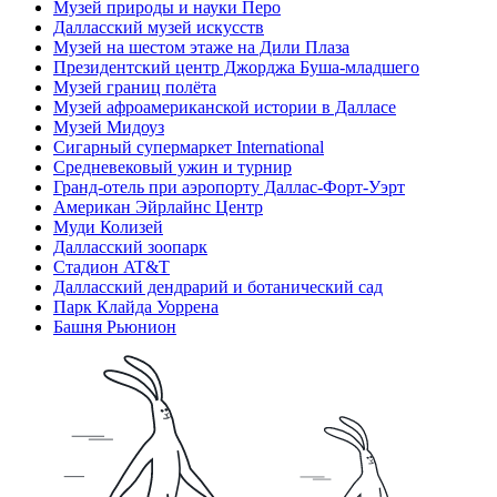
Музей природы и науки Перо
Далласский музей искусств
Музей на шестом этаже на Дили Плаза
Президентский центр Джорджа Буша-младшего
Музей границ полёта
Музей афроамериканской истории в Далласе
Музей Мидоуз
Сигарный супермаркет International
Средневековый ужин и турнир
Гранд-отель при аэропорту Даллас-Форт-Уэрт
Американ Эйрлайнс Центр
Муди Колизей
Далласский зоопарк
Стадион AT&T
Далласский дендрарий и ботанический сад
Парк Клайда Уоррена
Башня Рьюнион