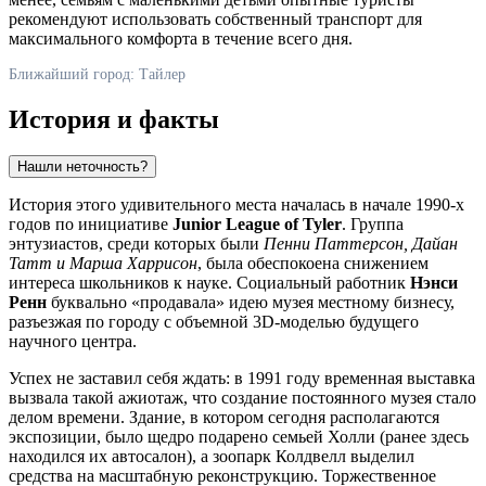
рекомендуют использовать собственный транспорт для
максимального комфорта в течение всего дня.
Ближайший город: Тайлер
История и факты
Нашли неточность?
История этого удивительного места началась в начале 1990-х
годов по инициативе
Junior League of Tyler
. Группа
энтузиастов, среди которых были
Пенни Паттерсон, Дайан
Татт и Марша Харрисон
, была обеспокоена снижением
интереса школьников к науке. Социальный работник
Нэнси
Ренн
буквально «продавала» идею музея местному бизнесу,
разъезжая по городу с объемной 3D-моделью будущего
научного центра.
Успех не заставил себя ждать: в 1991 году временная выставка
вызвала такой ажиотаж, что создание постоянного музея стало
делом времени. Здание, в котором сегодня располагаются
экспозиции, было щедро подарено семьей Холли (ранее здесь
находился их автосалон), а зоопарк Колдвелл выделил
средства на масштабную реконструкцию. Торжественное