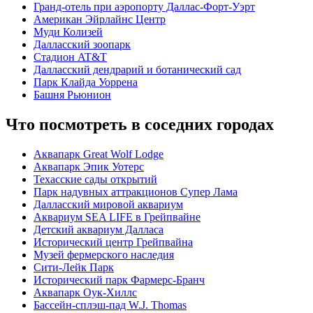
Гранд-отель при аэропорту Даллас-Форт-Уэрт
Американ Эйрлайнс Центр
Муди Колизей
Далласский зоопарк
Стадион AT&T
Далласский дендрарий и ботанический сад
Парк Клайда Уоррена
Башня Рьюнион
Что посмотреть в соседних городах
Аквапарк Great Wolf Lodge
Аквапарк Эпик Уотерс
Техасские сады открытий
Парк надувных аттракционов Супер Лама
Далласский мировой аквариум
Аквариум SEA LIFE в Грейпвайне
Детский аквариум Далласа
Исторический центр Грейпвайна
Музей фермерского наследия
Сити-Лейк Парк
Исторический парк Фармерс-Бранч
Аквапарк Оук-Хиллс
Бассейн-сплэш-пад W.J. Thomas