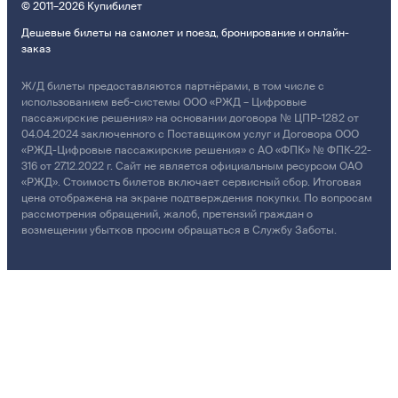
© 2011–2026 Купибилет
Дешевые билеты на самолет и поезд, бронирование и онлайн-
заказ
Ж/Д билеты предоставляются партнёрами, в том числе с
использованием веб-системы ООО «РЖД – Цифровые
пассажирские решения» на основании договора № ЦПР-1282 от
04.04.2024 заключенного с Поставщиком услуг и Договора ООО
«РЖД-Цифровые пассажирские решения» с АО «ФПК» № ФПК-22-
316 от 27.12.2022 г. Сайт не является официальным ресурсом ОАО
«РЖД». Стоимость билетов включает сервисный сбор. Итоговая
цена отображена на экране подтверждения покупки. По вопросам
рассмотрения обращений, жалоб, претензий граждан о
возмещении убытков просим обращаться в Службу Заботы.