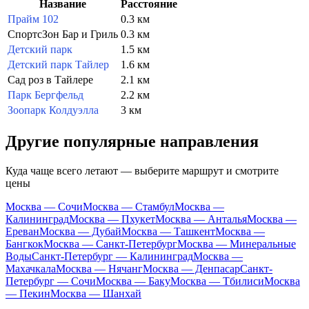
Название
Расстояние
Прайм 102
0.3 км
СпортсЗон Бар и Гриль
0.3 км
Детский парк
1.5 км
Детский парк Тайлер
1.6 км
Сад роз в Тайлере
2.1 км
Парк Бергфельд
2.2 км
Зоопарк Колдуэлла
3 км
Другие популярные направления
Куда чаще всего летают — выберите маршрут и смотрите
цены
Москва — Сочи
Москва — Стамбул
Москва —
Калининград
Москва — Пхукет
Москва — Анталья
Москва —
Ереван
Москва — Дубай
Москва — Ташкент
Москва —
Бангкок
Москва — Санкт-Петербург
Москва — Минеральные
Воды
Санкт-Петербург — Калининград
Москва —
Махачкала
Москва — Нячанг
Москва — Денпасар
Санкт-
Петербург — Сочи
Москва — Баку
Москва — Тбилиси
Москва
— Пекин
Москва — Шанхай