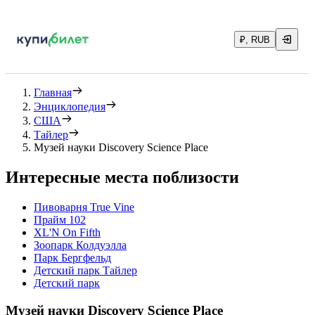
₽, RUB
Главная
Энциклопедия
США
Тайлер
Музей науки Discovery Science Place
Интересные места поблизости
Пивоварня True Vine
Прайм 102
XL'N On Fifth
Зоопарк Колдуэлла
Парк Бергфельд
Детский парк Тайлер
Детский парк
Музей науки Discovery Science Place