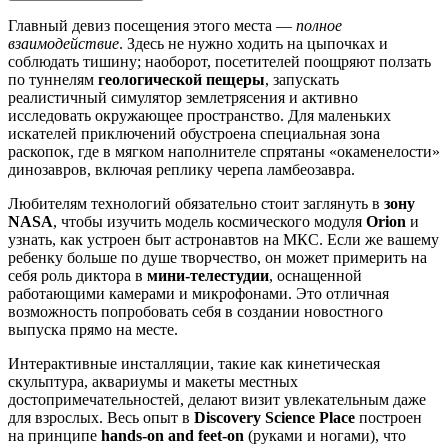
Главный девиз посещения этого места —
полное
взаимодействие
. Здесь не нужно ходить на цыпочках и
соблюдать тишину; наоборот, посетителей поощряют ползать
по туннелям
геологической пещеры
, запускать
реалистичный симулятор землетрясения и активно
исследовать окружающее пространство. Для маленьких
искателей приключений обустроена специальная зона
раскопок, где в мягком наполнителе спрятаны «окаменелости»
динозавров, включая реплику черепа ламбеозавра.
Любителям технологий обязательно стоит заглянуть в
зону
NASA
, чтобы изучить модель космического модуля
Orion
и
узнать, как устроен быт астронавтов на МКС. Если же вашему
ребенку больше по душе творчество, он может примерить на
себя роль диктора в
мини-телестудии
, оснащенной
работающими камерами и микрофонами. Это отличная
возможность попробовать себя в создании новостного
выпуска прямо на месте.
Интерактивные инсталляции, такие как кинетическая
скульптура, аквариумы и макеты местных
достопримечательностей, делают визит увлекательным даже
для взрослых. Весь опыт в
Discovery Science Place
построен
на принципе
hands-on and feet-on
(руками и ногами), что