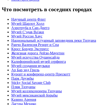
Что посмотреть в соседних городах
Научный центр Флит
Музей Шарлот Холл
Аэротруба в Сан-Диего
Музей С'эдав Ва'аки
Музей Россон Хаус
Национальный эстуарный заповедник реки Тихуана
Ранчо Валенсия Резорт и Спа
Кросс Бордер Экспресс
Железная дорога Дейзи-Маунтин
Музей искусства Оушенсайда
Калифорнийский музей серфинга
Музей создания музыки
Ар Бар энд Гриль
Курорт и конференц-центр Прескотт
Парк Дружбы
Sticky Social Savage Club
Пляж Тихуаны
Музей коллекционера Тихуаны
Музей мексиканской борьбы
Казино Арения
Лагуна Мехико