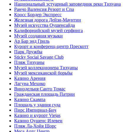
Национальный эстуарный заповедник реки Тихуана
Ранчо Валенсия Резорт и Спа
Кросс Бордер Экспресс
Железная дорога Дейзи-Маунтин
Музей искусства Оушенсайда
Калифорнийский музей серфинга
Музей создания музыки
Ар Бар энд Гриль
Курорт и конференц-центр Прескотт
Парк Дружбы
Sticky Social Savage Club
Пляж Тихуаны
Музей коллекционера Тихуаны
Музей мексиканской борьбы
Казино Арения
Лагуна Мехико
Винодельня Санто Томас
Гражданская площадь Патрии
Казино Скампа
Площадь у здания суда
Пирс Импириал-Бич
Казино и курорт Viejas
Казино Оушенс Илевен
Пляж Ла-Хойя Шорс
Меса Артс Центр