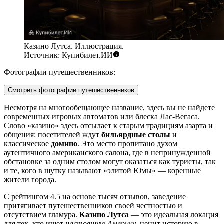
Казино Лутса. Иллюстрация.
Источник: Купибилет.ИИ
Фотографии путешественников:
Смотреть фотографии путешественников
Несмотря на многообещающее название, здесь вы не найдете
современных игровых автоматов или блеска Лас-Вегаса.
Слово «казино» здесь отсылает к старым традициям азарта и
общения: посетителей ждут
бильярдные столы
и
классическое
домино
. Это место пропитано духом
аутентичного американского салона, где в непринужденной
обстановке за одним столом могут оказаться как туристы, так
и те, кого в шутку называют «элитой Юмы» — коренные
жители города.
С рейтингом 4.5 на основе тысяч отзывов, заведение
притягивает путешественников своей честностью и
отсутствием гламура.
Казино Лутса
— это идеальная локация
для тех, кто ищет
настоящую Америку
, ценит историю в