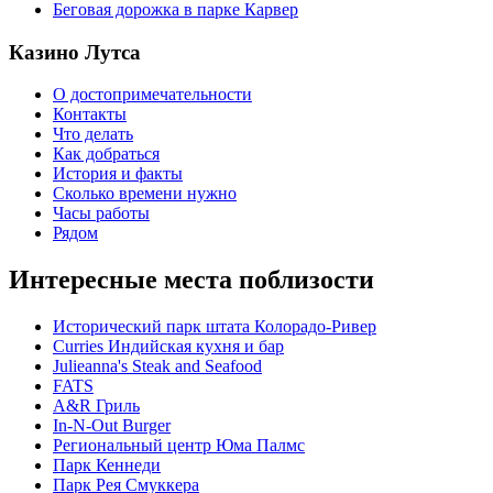
Беговая дорожка в парке Карвер
Казино Лутса
О достопримечательности
Контакты
Что делать
Как добраться
История и факты
Сколько времени нужно
Часы работы
Рядом
Интересные места поблизости
Исторический парк штата Колорадо-Ривер
Curries Индийская кухня и бар
Julieanna's Steak and Seafood
FATS
A&R Гриль
In-N-Out Burger
Региональный центр Юма Палмс
Парк Кеннеди
Парк Рея Смуккера