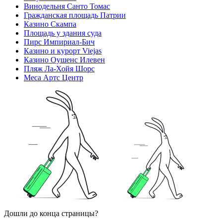
Винодельня Санто Томас
Гражданская площадь Патрии
Казино Скампа
Площадь у здания суда
Пирс Импириал-Бич
Казино и курорт Viejas
Казино Оушенс Илевен
Пляж Ла-Хойя Шорс
Меса Артс Центр
Дошли до конца страницы?