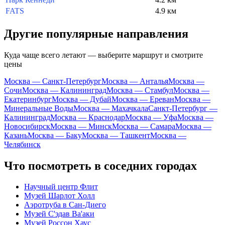
FATS
4.9 км
Другие популярные направления
Куда чаще всего летают — выберите маршрут и смотрите
цены
Москва — Санкт-Петербург
Москва — Анталья
Москва —
Сочи
Москва — Калининград
Москва — Стамбул
Москва —
Екатеринбург
Москва — Дубай
Москва — Ереван
Москва —
Минеральные Воды
Москва — Махачкала
Санкт-Петербург —
Калининград
Москва — Краснодар
Москва — Уфа
Москва —
Новосибирск
Москва — Минск
Москва — Самара
Москва —
Казань
Москва — Баку
Москва — Ташкент
Москва —
Челябинск
Что посмотреть в соседних городах
Научный центр Флит
Музей Шарлот Холл
Аэротруба в Сан-Диего
Музей С'эдав Ва'аки
Музей Россон Хаус