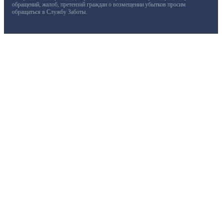
обращений, жалоб, претензий граждан о возмещении убытков просим
обращаться в Службу Заботы.