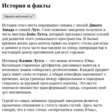
История и факты
Нашли неточность?
История этого места неразрывно связана с эпохой
Дикого
Запада
и семьей
Лутс
. Свое название заведение получило в
честь мистера
Боба Лутса
, который приложил немало усилий
для развития этого уникального пространства. В былые
времена жизнь здесь кипела прямо на пороге: столы для игры
в домино и пула часто выставляли на улицу, превращая бар в
настоящий центр притяжения для всех горожан.
Интерьер
Казино Лутса
— это живая летопись Юмы.
Коллекция старинных артефактов, рекламных вывесок и
неоновых знаков собиралась десятилетиями. Каждый предмет
здесь имеет свою историю, а общая атмосфера напоминает о
временах, когда границы между официальным и народным
стирались за кружкой прохладного напитка. Это место
пережило множество трансформаций города, сохранив свой
дух неизменным.
Одной из самых забавных традиций заведения является
ироничное отношение к статусу своих гостей. Здесь часто
говорят, что в этих стенах
«встречается элита Юмы»
,