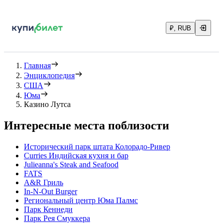
₽, RUB
Главная
Энциклопедия
США
Юма
Казино Лутса
Интересные места поблизости
Исторический парк штата Колорадо-Ривер
Curries Индийская кухня и бар
Julieanna's Steak and Seafood
FATS
A&R Гриль
In-N-Out Burger
Региональный центр Юма Палмс
Парк Кеннеди
Парк Рея Смуккера