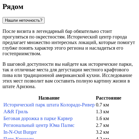
Рядом
Нашли неточность?
После визита в легендарный бар обязательно стоит
прогуляться по окрестностям. Исторический центр города
предлагает множество интересных локаций, которые помогут
глубже понять характер этого региона и насладиться его
гостеприимством.
В шаговой доступности вы найдете как исторические парки,
так и отличные места для дегустации местного крафтового
пива или традиционной американской кухни. Исследование
этих мест позволит вам составить полную картину жизни в
штате Аризона.
Название
Расстояние
Исторический парк штата Колорадо-Ривер
0.7 км
A&R Гриль
1.3 км
Беговая дорожка в парке Карвер
1.6 км
Региональный центр Юма Палмс
2.7 км
In-N-Out Burger
3.2 км
Парк Кеннеди
4.2 км