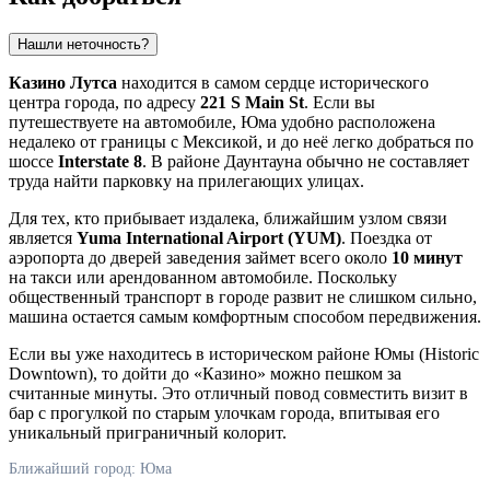
Нашли неточность?
Казино Лутса
находится в самом сердце исторического
центра города, по адресу
221 S Main St
. Если вы
путешествуете на автомобиле, Юма удобно расположена
недалеко от границы с Мексикой, и до неё легко добраться по
шоссе
Interstate 8
. В районе Даунтауна обычно не составляет
труда найти парковку на прилегающих улицах.
Для тех, кто прибывает издалека, ближайшим узлом связи
является
Yuma International Airport (YUM)
. Поездка от
аэропорта до дверей заведения займет всего около
10 минут
на такси или арендованном автомобиле. Поскольку
общественный транспорт в городе развит не слишком сильно,
машина остается самым комфортным способом передвижения.
Если вы уже находитесь в историческом районе Юмы (Historic
Downtown), то дойти до «Казино» можно пешком за
считанные минуты. Это отличный повод совместить визит в
бар с прогулкой по старым улочкам города, впитывая его
уникальный приграничный колорит.
Ближайший город: Юма