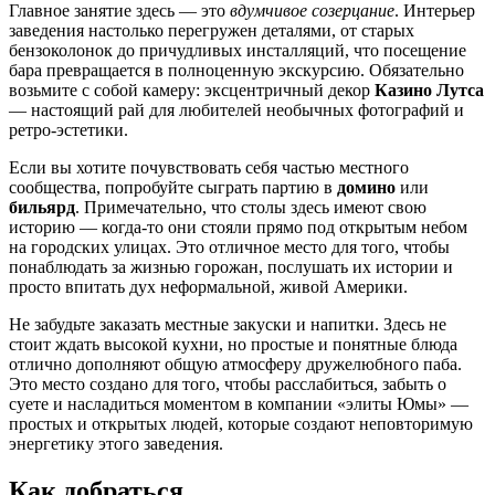
Главное занятие здесь — это
вдумчивое созерцание
. Интерьер
заведения настолько перегружен деталями, от старых
бензоколонок до причудливых инсталляций, что посещение
бара превращается в полноценную экскурсию. Обязательно
возьмите с собой камеру: эксцентричный декор
Казино Лутса
— настоящий рай для любителей необычных фотографий и
ретро-эстетики.
Если вы хотите почувствовать себя частью местного
сообщества, попробуйте сыграть партию в
домино
или
бильярд
. Примечательно, что столы здесь имеют свою
историю — когда-то они стояли прямо под открытым небом
на городских улицах. Это отличное место для того, чтобы
понаблюдать за жизнью горожан, послушать их истории и
просто впитать дух неформальной, живой Америки.
Не забудьте заказать местные закуски и напитки. Здесь не
стоит ждать высокой кухни, но простые и понятные блюда
отлично дополняют общую атмосферу дружелюбного паба.
Это место создано для того, чтобы расслабиться, забыть о
суете и насладиться моментом в компании «элиты Юмы» —
простых и открытых людей, которые создают неповторимую
энергетику этого заведения.
Как добраться