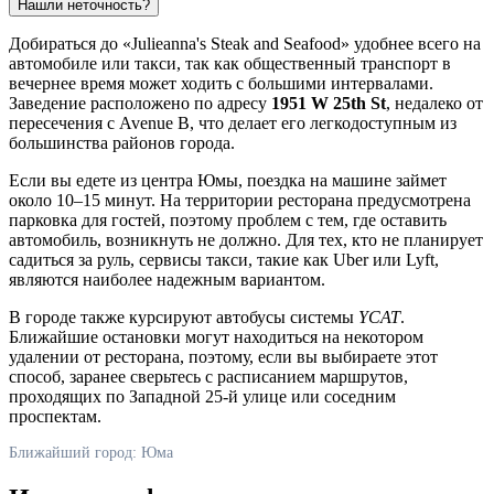
Нашли неточность?
Добираться до «Julieanna's Steak and Seafood» удобнее всего на
автомобиле или такси, так как общественный транспорт в
вечернее время может ходить с большими интервалами.
Заведение расположено по адресу
1951 W 25th St
, недалеко от
пересечения с Avenue B, что делает его легкодоступным из
большинства районов города.
Если вы едете из центра Юмы, поездка на машине займет
около 10–15 минут. На территории ресторана предусмотрена
парковка для гостей, поэтому проблем с тем, где оставить
автомобиль, возникнуть не должно. Для тех, кто не планирует
садиться за руль, сервисы такси, такие как Uber или Lyft,
являются наиболее надежным вариантом.
В городе также курсируют автобусы системы
YCAT
.
Ближайшие остановки могут находиться на некотором
удалении от ресторана, поэтому, если вы выбираете этот
способ, заранее сверьтесь с расписанием маршрутов,
проходящих по Западной 25-й улице или соседним
проспектам.
Ближайший город: Юма