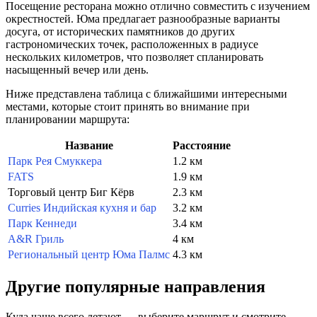
Посещение ресторана можно отлично совместить с изучением
окрестностей. Юма предлагает разнообразные варианты
досуга, от исторических памятников до других
гастрономических точек, расположенных в радиусе
нескольких километров, что позволяет спланировать
насыщенный вечер или день.
Ниже представлена таблица с ближайшими интересными
местами, которые стоит принять во внимание при
планировании маршрута:
Название
Расстояние
Парк Рея Смуккера
1.2 км
FATS
1.9 км
Торговый центр Биг Кёрв
2.3 км
Curries Индийская кухня и бар
3.2 км
Парк Кеннеди
3.4 км
A&R Гриль
4 км
Региональный центр Юма Палмс
4.3 км
Другие популярные направления
Куда чаще всего летают — выберите маршрут и смотрите