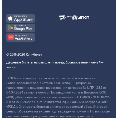
© 2011–2026 Купибилет
Дешевые билеты на самолет и поезд, бронирование и онлайн-
заказ
Ж/Д билеты предоставляются партнёрами, в том числе с
использованием веб-системы ООО «РЖД – Цифровые
пассажирские решения» на основании договора № ЦПР-1282 от
04.04.2024 заключенного с Поставщиком услуг и Договора ООО
«РЖД-Цифровые пассажирские решения» с АО «ФПК» № ФПК-22-
316 от 27.12.2022 г. Сайт не является официальным ресурсом ОАО
«РЖД». Стоимость билетов включает сервисный сбор. Итоговая
цена отображена на экране подтверждения покупки. По вопросам
рассмотрения обращений, жалоб, претензий граждан о