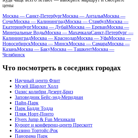
цены
Москва — Санкт-Петербург
Москва — Анталья
Москва —
Сочи
Москва — Калининград
Москва — Стамбул
Москва —
Екатеринбург
Москва — Дубай
Москва — Ереван
Москва —
Минеральные Воды
Москва — Махачкала
Санкт-Петербург —
Калининград
Москва — Краснодар
Москва — Уфа
Москва —
Новосибирск
Москва — Минск
Москва — Самара
Москва —
Казань
Москва — Баку
Москва — Ташкент
Москва —
Челябинск
Что посмотреть в соседних городах
Научный центр Флит
Музей Шарлот Холл
Оазис колибри Дезерт-Бриз
Заповедник Бейс-энд-Меридиан
Пайн-Парк
Парк Бадди Тодда
Пляж Норт-Понто
Flyers Jump & Fun Мехикали
Курорт и конференц-центр Прескотт
Казино Тортойс-Рок
Панорама Парк