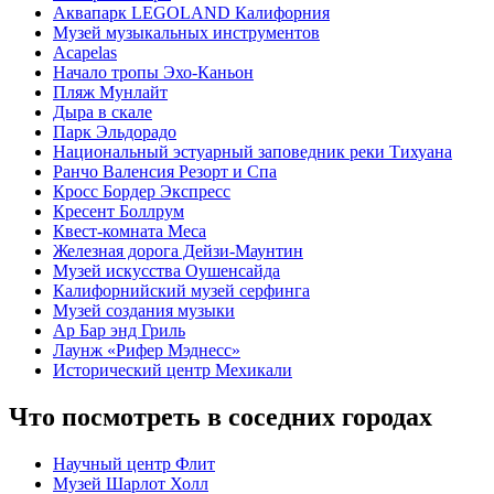
Аквапарк LEGOLAND Калифорния
Музей музыкальных инструментов
Acapelas
Начало тропы Эхо-Каньон
Пляж Мунлайт
Дыра в скале
Парк Эльдорадо
Национальный эстуарный заповедник реки Тихуана
Ранчо Валенсия Резорт и Спа
Кросс Бордер Экспресс
Кресент Боллрум
Квест-комната Меса
Железная дорога Дейзи-Маунтин
Музей искусства Оушенсайда
Калифорнийский музей серфинга
Музей создания музыки
Ар Бар энд Гриль
Лаунж «Рифер Мэднесс»
Исторический центр Мехикали
Что посмотреть в соседних городах
Научный центр Флит
Музей Шарлот Холл