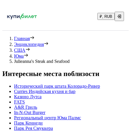
₽, RUB
Главная
Энциклопедия
США
Юма
Julieanna's Steak and Seafood
Интересные места поблизости
Исторический парк штата Колорадо-Ривер
Curries Индийская кухня и бар
Казино Лутса
FATS
A&R Гриль
In-N-Out Burger
Региональный центр Юма Палмс
Парк Кеннеди
Парк Рея Смуккера