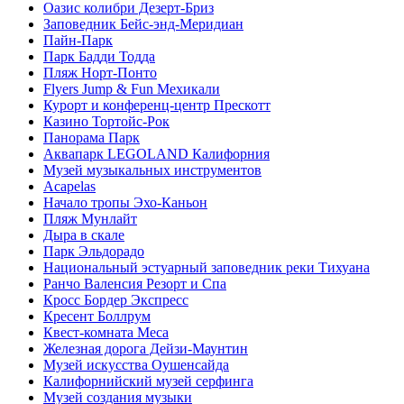
Оазис колибри Дезерт-Бриз
Заповедник Бейс-энд-Меридиан
Пайн-Парк
Парк Бадди Тодда
Пляж Норт-Понто
Flyers Jump & Fun Мехикали
Курорт и конференц-центр Прескотт
Казино Тортойс-Рок
Панорама Парк
Аквапарк LEGOLAND Калифорния
Музей музыкальных инструментов
Acapelas
Начало тропы Эхо-Каньон
Пляж Мунлайт
Дыра в скале
Парк Эльдорадо
Национальный эстуарный заповедник реки Тихуана
Ранчо Валенсия Резорт и Спа
Кросс Бордер Экспресс
Кресент Боллрум
Квест-комната Меса
Железная дорога Дейзи-Маунтин
Музей искусства Оушенсайда
Калифорнийский музей серфинга
Музей создания музыки