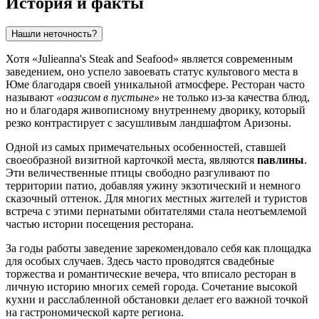
История и факты
Нашли неточность?
Хотя «Julieanna's Steak and Seafood» является современным
заведением, оно успело завоевать статус культового места в
Юме благодаря своей уникальной атмосфере. Ресторан часто
называют
«оазисом в пустыне»
не только из-за качества блюд,
но и благодаря живописному внутреннему дворику, который
резко контрастирует с засушливым ландшафтом Аризоны.
Одной из самых примечательных особенностей, ставшей
своеобразной визитной карточкой места, являются
павлины
.
Эти величественные птицы свободно разгуливают по
территории патио, добавляя ужину экзотический и немного
сказочный оттенок. Для многих местных жителей и туристов
встреча с этими пернатыми обитателями стала неотъемлемой
частью истории посещения ресторана.
За годы работы заведение зарекомендовало себя как площадка
для особых случаев. Здесь часто проводятся свадебные
торжества и романтические вечера, что вписало ресторан в
личную историю многих семей города. Сочетание высокой
кухни и расслабленной обстановки делает его важной точкой
на гастрономической карте региона.