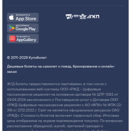
© 2011–2026 Купибилет
Дешевые билеты на самолет и поезд, бронирование и онлайн-
заказ
Ж/Д билеты предоставляются партнёрами, в том числе с
использованием веб-системы ООО «РЖД – Цифровые
пассажирские решения» на основании договора № ЦПР-1282 от
04.04.2024 заключенного с Поставщиком услуг и Договора ООО
«РЖД-Цифровые пассажирские решения» с АО «ФПК» № ФПК-22-
316 от 27.12.2022 г. Сайт не является официальным ресурсом ОАО
«РЖД». Стоимость билетов включает сервисный сбор. Итоговая
цена отображена на экране подтверждения покупки. По вопросам
рассмотрения обращений, жалоб, претензий граждан о