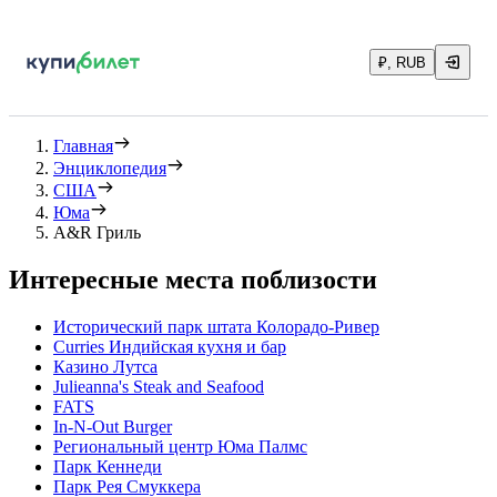
₽, RUB
Главная
Энциклопедия
США
Юма
A&R Гриль
Интересные места поблизости
Исторический парк штата Колорадо-Ривер
Curries Индийская кухня и бар
Казино Лутса
Julieanna's Steak and Seafood
FATS
In-N-Out Burger
Региональный центр Юма Палмс
Парк Кеннеди
Парк Рея Смуккера