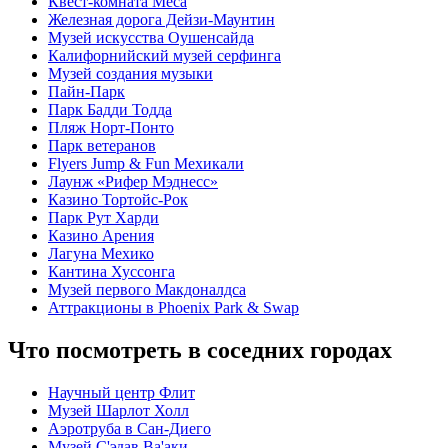
Квест-комната Меса
Железная дорога Дейзи-Маунтин
Музей искусства Оушенсайда
Калифорнийский музей серфинга
Музей создания музыки
Пайн-Парк
Парк Бадди Тодда
Пляж Норт-Понто
Парк ветеранов
Flyers Jump & Fun Мехикали
Лаунж «Рифер Мэднесс»
Казино Тортойс-Рок
Парк Рут Харди
Казино Арения
Лагуна Мехико
Кантина Хуссонга
Музей первого Макдоналдса
Аттракционы в Phoenix Park & Swap
Что посмотреть в соседних городах
Научный центр Флит
Музей Шарлот Холл
Аэротруба в Сан-Диего
Музей С'эдав Ва'аки