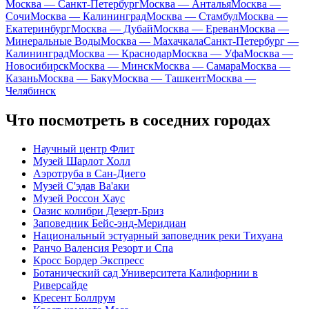
Москва — Санкт-Петербург
Москва — Анталья
Москва —
Сочи
Москва — Калининград
Москва — Стамбул
Москва —
Екатеринбург
Москва — Дубай
Москва — Ереван
Москва —
Минеральные Воды
Москва — Махачкала
Санкт-Петербург —
Калининград
Москва — Краснодар
Москва — Уфа
Москва —
Новосибирск
Москва — Минск
Москва — Самара
Москва —
Казань
Москва — Баку
Москва — Ташкент
Москва —
Челябинск
Что посмотреть в соседних городах
Научный центр Флит
Музей Шарлот Холл
Аэротруба в Сан-Диего
Музей С'эдав Ва'аки
Музей Россон Хаус
Оазис колибри Дезерт-Бриз
Заповедник Бейс-энд-Меридиан
Национальный эстуарный заповедник реки Тихуана
Ранчо Валенсия Резорт и Спа
Кросс Бордер Экспресс
Ботанический сад Университета Калифорнии в
Риверсайде
Кресент Боллрум