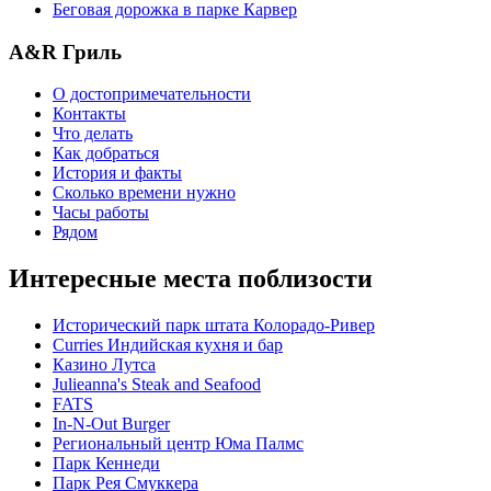
Беговая дорожка в парке Карвер
A&R Гриль
О достопримечательности
Контакты
Что делать
Как добраться
История и факты
Сколько времени нужно
Часы работы
Рядом
Интересные места поблизости
Исторический парк штата Колорадо-Ривер
Curries Индийская кухня и бар
Казино Лутса
Julieanna's Steak and Seafood
FATS
In-N-Out Burger
Региональный центр Юма Палмс
Парк Кеннеди
Парк Рея Смуккера