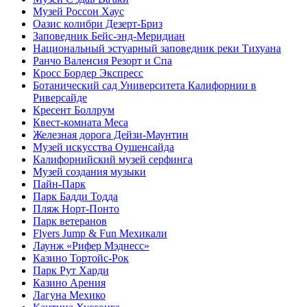
Музей Россон Хаус
Оазис колибри Дезерт-Бриз
Заповедник Бейс-энд-Меридиан
Национальный эстуарный заповедник реки Тихуана
Ранчо Валенсия Резорт и Спа
Кросс Бордер Экспресс
Ботанический сад Университета Калифорнии в
Риверсайде
Кресент Боллрум
Квест-комната Меса
Железная дорога Дейзи-Маунтин
Музей искусства Оушенсайда
Калифорнийский музей серфинга
Музей создания музыки
Пайн-Парк
Парк Бадди Тодда
Пляж Норт-Понто
Парк ветеранов
Flyers Jump & Fun Мехикали
Лаунж «Рифер Мэднесс»
Казино Тортойс-Рок
Парк Рут Харди
Казино Арения
Лагуна Мехико