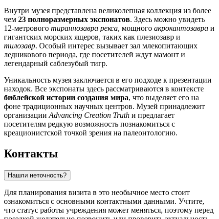
Внутри музея представлена великолепная коллекция из более
чем
23 полноразмерных экспонатов
. Здесь можно увидеть
12-метрового
тираннозавра рекса
, мощного
акрокантозавра
и
гигантских морских ящеров, таких как плезиозавр и
тилозавр
. Особый интерес вызывает зал млекопитающих
ледникового периода, где посетителей ждут мамонт и
легендарный саблезубый тигр.
Уникальность музея заключается в его подходе к презентации
находок. Все экспонаты здесь рассматриваются в контексте
библейской истории создания мира
, что выделяет его на
фоне традиционных научных центров. Музей принадлежит
организации
Advancing Creation Truth
и предлагает
посетителям редкую возможность познакомиться с
креационистской точкой зрения на палеонтологию.
Контакты
Нашли неточность?
Для планирования визита в это необычное место стоит
ознакомиться с основными контактными данными. Учтите,
что статус работы учреждения может меняться, поэтому перед
поездкой желательно позвонить или проверить актуальность