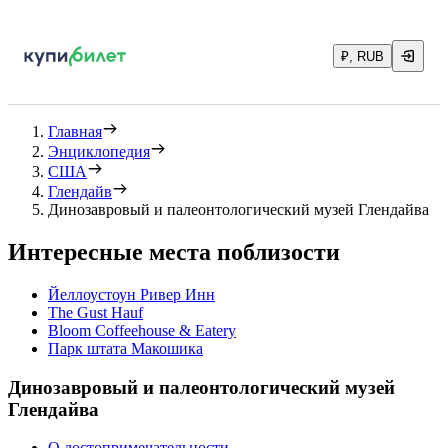
₽, RUB
Главная
Энциклопедия
США
Глендайв
Динозавровый и палеонтологический музей Глендайва
Интересные места поблизости
Йеллоустоун Ривер Инн
The Gust Hauf
Bloom Coffeehouse & Eatery
Парк штата Макошика
Динозавровый и палеонтологический музей
Глендайва
О достопримечательности