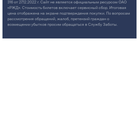
316 от 27.12.2022 г. Сайт не является официальным ресурсом ОАО
«РЖД». Стоимость билетов включает сервисный сбор. Итоговая
цена отображена на экране подтверждения покупки. По вопросам
рассмотрения обращений, жалоб, претензий граждан о
возмещении убытков просим обращаться в Службу Заботы.