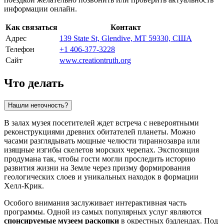
информации онлайн.
Как связаться
Контакт
Адрес
139 State St, Glendive, MT 59330, США
Телефон
+1 406-377-3228
Сайт
www.creationtruth.org
Что делать
Нашли неточность?
В залах музея посетителей ждет встреча с невероятными
реконструкциями древних обитателей планеты. Можно
часами разглядывать мощные челюсти тираннозавра или
изящные изгибы скелетов морских черепах. Экспозиция
продумана так, чтобы гости могли проследить историю
развития жизни на Земле через призму формирования
геологических слоев и уникальных находок в формации
Хелл-Крик.
Особого внимания заслуживает интерактивная часть
программы. Одной из самых популярных услуг являются
спонсируемые музеем раскопки
в окрестных бэдлендах. Под