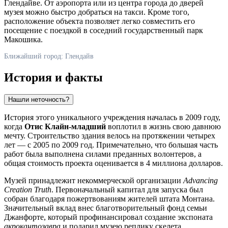
Глендайве. От аэропорта или из центра города до дверей
музея можно быстро добраться на такси. Кроме того,
расположение объекта позволяет легко совместить его
посещение с поездкой в соседний государственный парк
Макошика.
Ближайший город: Глендайв
История и факты
Нашли неточность?
История этого уникального учреждения началась в 2009 году,
когда
Отис Клайн-младший
воплотил в жизнь свою давнюю
мечту. Строительство здания велось на протяжении четырех
лет — с 2005 по 2009 год. Примечательно, что большая часть
работ была выполнена силами преданных волонтеров, а
общая стоимость проекта оценивается в 4 миллиона долларов.
Музей принадлежит некоммерческой организации
Advancing
Creation Truth
. Первоначальный капитал для запуска был
собран благодаря пожертвованиям жителей штата Монтана.
Значительный вклад внес благотворительный фонд семьи
Джанфорте, который профинансировал создание экспоната
акрокантозавра
и подарил музею реплику скелета