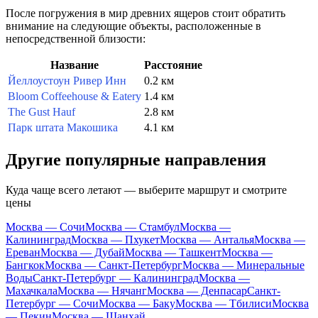
После погружения в мир древних ящеров стоит обратить
внимание на следующие объекты, расположенные в
непосредственной близости:
Название
Расстояние
Йеллоустоун Ривер Инн
0.2 км
Bloom Coffeehouse & Eatery
1.4 км
The Gust Hauf
2.8 км
Парк штата Макошика
4.1 км
Другие популярные направления
Куда чаще всего летают — выберите маршрут и смотрите
цены
Москва — Сочи
Москва — Стамбул
Москва —
Калининград
Москва — Пхукет
Москва — Анталья
Москва —
Ереван
Москва — Дубай
Москва — Ташкент
Москва —
Бангкок
Москва — Санкт-Петербург
Москва — Минеральные
Воды
Санкт-Петербург — Калининград
Москва —
Махачкала
Москва — Нячанг
Москва — Денпасар
Санкт-
Петербург — Сочи
Москва — Баку
Москва — Тбилиси
Москва
— Пекин
Москва — Шанхай