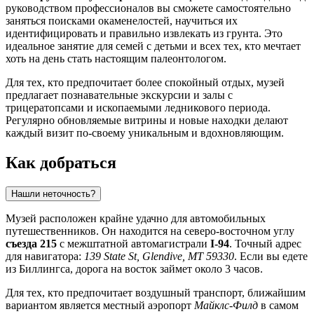
руководством профессионалов вы сможете самостоятельно
заняться поисками окаменелостей, научиться их
идентифицировать и правильно извлекать из грунта. Это
идеальное занятие для семей с детьми и всех тех, кто мечтает
хоть на день стать настоящим палеонтологом.
Для тех, кто предпочитает более спокойный отдых, музей
предлагает познавательные экскурсии и залы с
трицератопсами и ископаемыми ледникового периода.
Регулярно обновляемые витрины и новые находки делают
каждый визит по-своему уникальным и вдохновляющим.
Как добраться
Нашли неточность?
Музей расположен крайне удачно для автомобильных
путешественников. Он находится на северо-восточном углу
съезда 215
с межштатной автомагистрали
I-94
. Точный адрес
для навигатора:
139 State St, Glendive, MT 59330
. Если вы едете
из Биллингса, дорога на восток займет около 3 часов.
Для тех, кто предпочитает воздушный транспорт, ближайшим
вариантом является местный аэропорт
Майклс-Филд
в самом