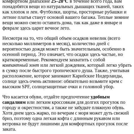
комфортном диапазоне
25–28°C
в течение всего года, вам
понадобятся вещи из натуральных дышащих тканей, таких
как хлопок и лен. Футболки, шорты, просторные рубашки и
летние платья станут основой вашего багажа. Теплые зимние
вещи можно смело оставить дома, так как даже в январе и
феврале здесь царит вечное лето.
Несмотря на то, что общий объем осадков невелик (всего
несколько миллиметров в месяц), количество дней с
вероятностью дождя может быть значительным, особенно в
осенний период. Это означает, что осадки здесь частые, но
кратковременные. Рекомендуем захватить с собой
компактный зонт
или легкий дождевик, который легко убрать
в сумку после быстрого тропического душа. Также, учитывая
расположение, которое занимают Карибские Нидерланды,
солнце здесь очень активное: обязательно возьмите крем с
высоким SPF, солнцезащитные очки и головной убор.
Что касается обуви, отдайте предпочтение
удобным
сандалиям
или легким кроссовкам для долгих прогулок по
городу и окрестностям, а также не забудьте пляжную обувь.
Хотя днем здесь жарко, по вечерам с моря может дуть свежий
бриз, поэтому одна легкая кофта с длинным рукавом или
ветровка не будут лишними для комфортных прогулок после
заката.