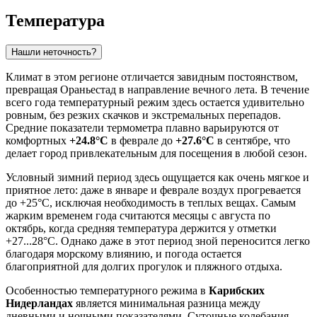
Температура
Нашли неточность?
Климат в этом регионе отличается завидным постоянством,
превращая
Ораньестад
в направление вечного лета. В течение
всего года температурный режим здесь остается удивительно
ровным, без резких скачков и экстремальных перепадов.
Средние показатели термометра плавно варьируются от
комфортных
+24.8°C
в феврале до
+27.6°C
в сентябре, что
делает город привлекательным для посещения в любой сезон.
Условный зимний период здесь ощущается как очень мягкое и
приятное лето: даже в январе и феврале воздух прогревается
до +25°C, исключая необходимость в теплых вещах. Самым
жарким временем года считаются месяцы с августа по
октябрь, когда средняя температура держится у отметки
+27...28°C. Однако даже в этот период зной переносится легко
благодаря морскому влиянию, и погода остается
благоприятной для долгих прогулок и пляжного отдыха.
Особенностью температурного режима в
Карибских
Нидерландах
является минимальная разница между
дневными и ночными показателями. Суточные колебания