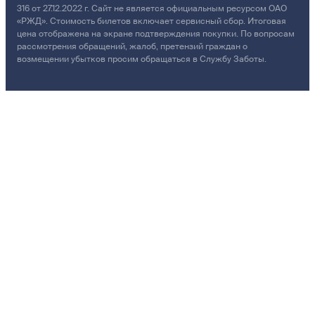
316 от 27.12.2022 г. Сайт не является официальным ресурсом ОАО
«РЖД». Стоимость билетов включает сервисный сбор. Итоговая
цена отображена на экране подтверждения покупки. По вопросам
рассмотрения обращений, жалоб, претензий граждан о
возмещении убытков просим обращаться в Службу Заботы.