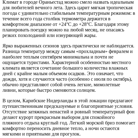
Климат в городе
Ораньестад
можно смело назвать идеальным
для любителей вечного лета. Здесь царит мягкая тропическая
погода с удивительно стабильным температурным режимом: в
течение всего года столбик термометра держится в
комфортном диапазоне от +24°C до +28°C. Благодаря этому
планировать поездку можно на любой месяц, не опасаясь
резких похолоданий или изнуряющей жары.
Ярко выраженных сезонов здесь практически не наблюдается.
Разница температур между самым «прохладным» февралем и
наиболее теплым сентябрем минимальна и почти не
ощущается туристами. Характерной особенностью местного
климата является сочетание большого количества влажных
дней с крайне малым объемом осадков. Это означает, что
дожди, хотя и случаются часто (особенно с июля по октябрь),
обычно представляют собой очень легкие, мимолетные
ливни, которые быстро сменяются солнцем.
В целом, Карибские Нидерланды в этой локации предлагают
путешественникам предсказуемые и благоприятные условия.
Отсутствие затяжных ненастий и ровный температурный фон
делают курорт прекрасным выбором для спокойного
пляжного отдыха круглый год. Легкий морской бриз помогает
комфортно переносить дневное тепло, а ночи остаются
мягкими и приятными для прогулок.