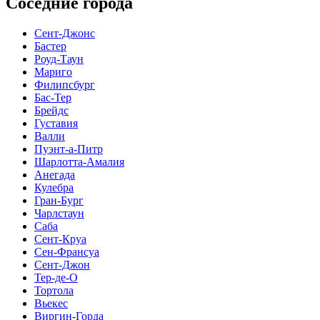
Соседние города
Сент-Джонс
Бастер
Роуд-Таун
Мариго
Филипсбург
Бас-Тер
Брейдс
Густавия
Валли
Пуэнт-а-Питр
Шарлотта-Амалия
Анегада
Кулебра
Гран-Бург
Чарлстаун
Саба
Сент-Круа
Сен-Франсуа
Сент-Джон
Тер-де-О
Тортола
Вьекес
Виргин-Горда