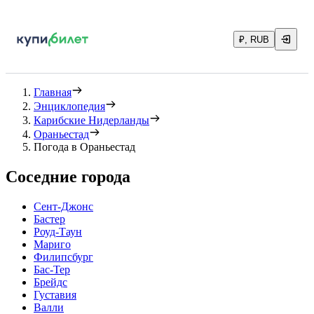
₽, RUB
Главная
Энциклопедия
Карибские Нидерланды
Ораньестад
Погода в Ораньестад
Соседние города
Сент-Джонс
Бастер
Роуд-Таун
Мариго
Филипсбург
Бас-Тер
Брейдс
Густавия
Валли