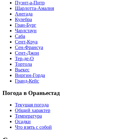
Пуэнт-а-Питр
Шарлотта-Амалия
Анегада
Кулебра
Гран-Бург
Чарлстаун
Саба
Сент-Круа
Сен-Франсуа
Сент-Джон
Тер-де-О
Тортола
Вьекес
Виргин-Горда
Гранд-Кейс
Погода в Ораньестад
Текущая погода
Общий характер
Температура
Осадки
Что взять с собой