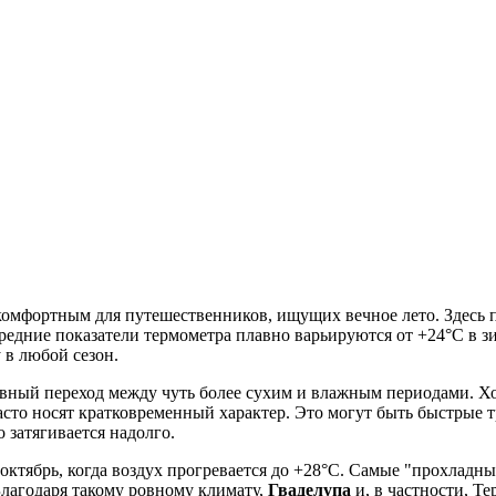
комфортным для путешественников, ищущих вечное лето. Здесь п
едние показатели термометра плавно варьируются от +24°C в зим
 в любой сезон.
вный переход между чуть более сухим и влажным периодами. Хот
часто носят кратковременный характер. Это могут быть быстрые 
 затягивается надолго.
октябрь, когда воздух прогревается до +28°C. Самые "прохладны
Благодаря такому ровному климату,
Гваделупа
и, в частности, Т