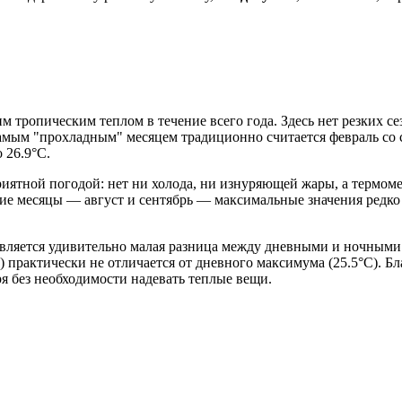
м тропическим теплом в течение всего года. Здесь нет резких с
амым "прохладным" месяцем традиционно считается февраль со ср
 26.9°C.
приятной погодой: нет ни холода, ни изнуряющей жары, а термом
кие месяцы — август и сентябрь — максимальные значения ред
вляется удивительно малая разница между дневными и ночными
) практически не отличается от дневного максимума (25.5°C). Бл
я без необходимости надевать теплые вещи.