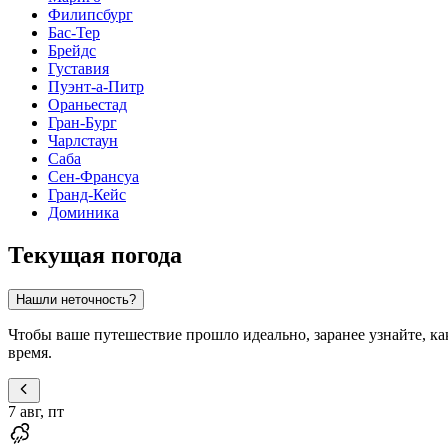
Филипсбург
Бас-Тер
Брейдс
Густавия
Пуэнт-а-Питр
Ораньестад
Гран-Бург
Чарлстаун
Саба
Сен-Франсуа
Гранд-Кейс
Доминика
Текущая погода
Нашли неточность?
Чтобы ваше путешествие прошло идеально, заранее узнайте, ка
время.
7 авг, пт