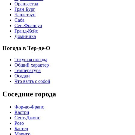
Ораньестад
Гран-Бург
Чарлстаун
Саба
Сен-Франсуа
Гранд-Кейс
Доминика
Погода в Тер-де-О
Текущая погода
Общий характер
Температура
Осадки
Что взять с собой
Соседние города
Фор-де-Франс
Кастри
Сент-Джонс
Розо
Бастер
Мариго