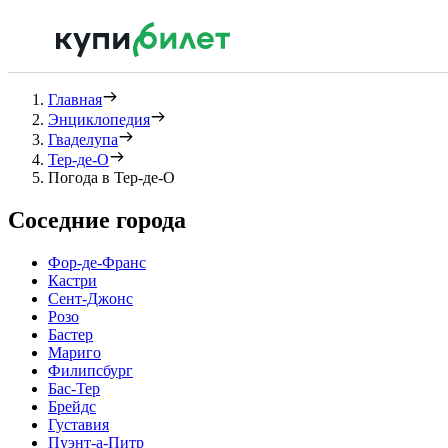
Главная
Энциклопедия
Гваделупа
Тер-де-О
Погода в Тер-де-О
Соседние города
Фор-де-Франс
Кастри
Сент-Джонс
Розо
Бастер
Мариго
Филипсбург
Бас-Тер
Брейдс
Густавия
Пуэнт-а-Питр