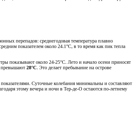
езонных перепадов: среднегодовая температура плавно
едним показателем около 24.1°C, в то время как пик тепла
етры показывают около 24-25°C. Лето и начало осени приносят
ко превышают
28°C
. Это делает пребывание на острове
 показателями. Суточные колебания минимальны и составляют
агодаря этому вечера и ночи в Тер-де-О остаются по-летнему