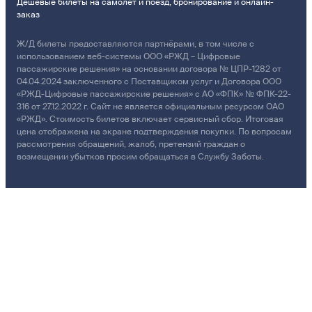
Дешевые билеты на самолет и поезд, бронирование и онлайн-
заказ
Ж/Д билеты предоставляются партнёрами, в том числе с
использованием веб-системы ООО «РЖД – Цифровые
пассажирские решения» на основании договора № ЦПР-1282 от
04.04.2024 заключенного с Поставщиком услуг и Договора ООО
«РЖД-Цифровые пассажирские решения» с АО «ФПК» № ФПК-22-
316 от 27.12.2022 г. Сайт не является официальным ресурсом ОАО
«РЖД». Стоимость билетов включает сервисный сбор. Итоговая
цена отображена на экране подтверждения покупки. По вопросам
рассмотрения обращений, жалоб, претензий граждан о
возмещении убытков просим обращаться в Службу Заботы.