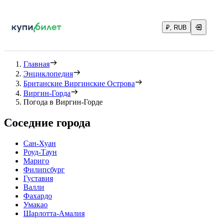
₽, RUB
Главная
Энциклопедия
Британские Виргинские Острова
Виргин-Горда
Погода в Виргин-Горде
Соседние города
Сан-Хуан
Роуд-Таун
Мариго
Филипсбург
Густавия
Валли
Фахардо
Умакао
Шарлотта-Амалия