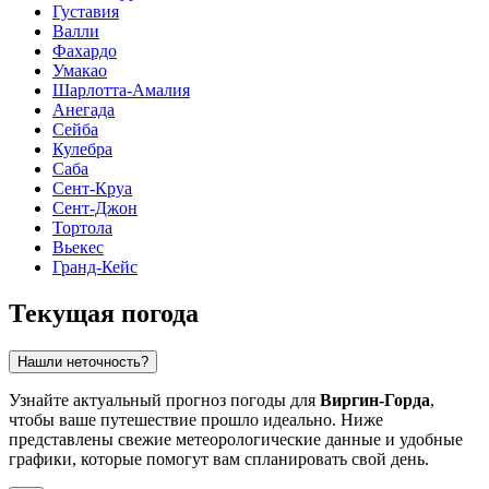
Густавия
Валли
Фахардо
Умакао
Шарлотта-Амалия
Анегада
Сейба
Кулебра
Саба
Сент-Круа
Сент-Джон
Тортола
Вьекес
Гранд-Кейс
Текущая погода
Нашли неточность?
Узнайте актуальный прогноз погоды для
Виргин-Горда
,
чтобы ваше путешествие прошло идеально. Ниже
представлены свежие метеорологические данные и удобные
графики, которые помогут вам спланировать свой день.