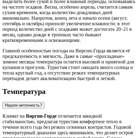
выделить более сухой и более влажный периоды, основываясь
на частоте осадков. Весна, особенно апрель, считается самым
сухим временем, когда количество дождливых дней
минимально. Напротив, конец лета и начало осени (август,
сентябрь и октябрь) приносят увеличение влажности: в этот
период количество дней с осадками может достигать 20–21 в
месяц, однако дожди в тропиках часто бывают
кратковременными и освежающими.
Главной особенностью погоды на Виргин-Горда является её
предсказуемость и мягкость. Даже в самые «прохладные»
зимние месяцы температура остается высокой и приятной для
купания и прогулок. Туристам стоит ожидать много солнца и
тепла круглый год, а отсутствие резких температурных
перепадов делает акклиматизацию быстрой и легкой.
Температура
Нашли неточность?
Климат на
Виргин-Горде
отличается завидной
стабильностью, предлагая туристам комфортное тепло в
течение всего года без резких сезонных контрастов. Годовой
температурный диапазон здесь минимален, что делает остров