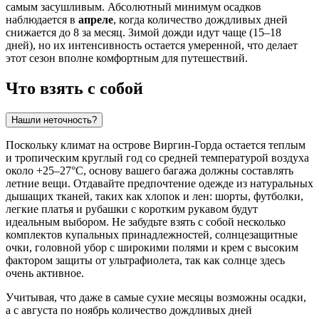
самым засушливым. Абсолютный минимум осадков
наблюдается в
апреле
, когда количество дождливых дней
снижается до 8 за месяц. Зимой дожди идут чаще (15–18
дней), но их интенсивность остается умеренной, что делает
этот сезон вполне комфортным для путешествий.
Что взять с собой
Нашли неточность?
Поскольку климат на острове Виргин-Горда остается теплым
и тропическим круглый год со средней температурой воздуха
около +25–27°C, основу вашего багажа должны составлять
летние вещи. Отдавайте предпочтение одежде из натуральных
дышащих тканей, таких как хлопок и лен: шорты, футболки,
легкие платья и рубашки с коротким рукавом будут
идеальным выбором. Не забудьте взять с собой несколько
комплектов купальных принадлежностей, солнцезащитные
очки, головной убор с широкими полями и крем с высоким
фактором защиты от ультрафиолета, так как солнце здесь
очень активное.
Учитывая, что даже в самые сухие месяцы возможны осадки,
а с августа по ноябрь количество дождливых дней