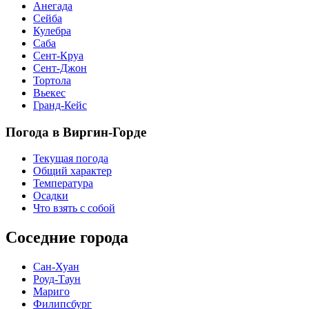
Анегада
Сейба
Кулебра
Саба
Сент-Круа
Сент-Джон
Тортола
Вьекес
Гранд-Кейс
Погода в Виргин-Горде
Текущая погода
Общий характер
Температура
Осадки
Что взять с собой
Соседние города
Сан-Хуан
Роуд-Таун
Мариго
Филипсбург