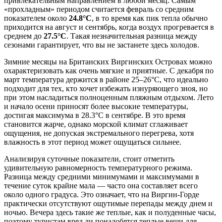
привлекательным направлением в любой месяц. Самым
«прохладным» периодом считается февраль со средним
показателем около
24.8°C
, в то время как пик тепла обычно
приходится на август и сентябрь, когда воздух прогревается в
среднем до
27.5°C
. Такая незначительная разница между
сезонами гарантирует, что вы не застанете здесь холодов.
Зимние месяцы на Британских Виргинских Островах можно
охарактеризовать как очень мягкие и приятные. С декабря по
март температура держится в районе 25–26°C, что идеально
подходит для тех, кто хочет избежать изнуряющего зноя, но
при этом насладиться полноценным пляжным отдыхом. Лето
и начало осени приносят более высокие температуры,
достигая максимума в 28.3°C в сентябре. В это время
становится жарче, однако морской климат сглаживает
ощущения, не допуская экстремального перегрева, хотя
влажность в этот период может ощущаться сильнее.
Анализируя суточные показатели, стоит отметить
удивительную равномерность температурного режима.
Разница между средними минимумами и максимумами в
течение суток крайне мала — часто она составляет всего
около одного градуса. Это означает, что на Виргин-Горде
практически отсутствуют ощутимые перепады между днем и
ночью. Вечера здесь такие же теплые, как и полуденные часы,
поэтому туристам вряд ли понадобятся теплые вещи для