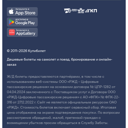
© 2011–2026 Купибилет
Дешевые билеты на самолет и поезд, бронирование и онлайн-
заказ
Ж/Д билеты предоставляются партнёрами, в том числе с
использованием веб-системы ООО «РЖД – Цифровые
пассажирские решения» на основании договора № ЦПР-1282 от
04.04.2024 заключенного с Поставщиком услуг и Договора ООО
«РЖД-Цифровые пассажирские решения» с АО «ФПК» № ФПК-22-
316 от 27.12.2022 г. Сайт не является официальным ресурсом ОАО
«РЖД». Стоимость билетов включает сервисный сбор. Итоговая
цена отображена на экране подтверждения покупки. По вопросам
рассмотрения обращений, жалоб, претензий граждан о
возмещении убытков просим обращаться в Службу Заботы.