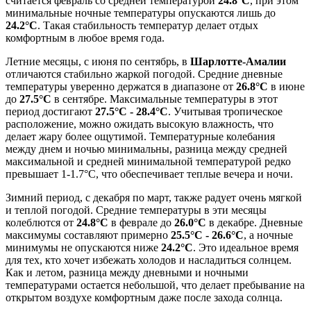
считается февраль со средней температурой
24.8°C
, при этом
минимальные ночные температуры опускаются лишь до
24.2°C
. Такая стабильность температур делает отдых
комфортным в любое время года.
Летние месяцы, с июня по сентябрь, в
Шарлотте-Амалии
отличаются стабильно жаркой погодой. Средние дневные
температуры уверенно держатся в диапазоне от
26.8°C
в июне
до
27.5°C
в сентябре. Максимальные температуры в этот
период достигают
27.5°C - 28.4°C
. Учитывая тропическое
расположение, можно ожидать высокую влажность, что
делает жару более ощутимой. Температурные колебания
между днем и ночью минимальны, разница между средней
максимальной и средней минимальной температурой редко
превышает 1-1.7°C, что обеспечивает теплые вечера и ночи.
Зимний период, с декабря по март, также радует очень мягкой
и теплой погодой. Средние температуры в эти месяцы
колеблются от
24.8°C
в феврале до
26.0°C
в декабре. Дневные
максимумы составляют примерно
25.5°C - 26.6°C
, а ночные
минимумы не опускаются ниже
24.2°C
. Это идеальное время
для тех, кто хочет избежать холодов и насладиться солнцем.
Как и летом, разница между дневными и ночными
температурами остается небольшой, что делает пребывание на
открытом воздухе комфортным даже после захода солнца.