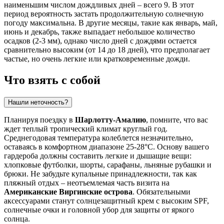
наименьшим числом дождливых дней – всего 9. В этот
период вероятность застать продолжительную солнечную
погоду максимальна. В другие месяцы, такие как январь, май,
июнь и декабрь, также выпадает небольшое количество
осадков (2-3 мм), однако число дней с дождями остается
сравнительно высоким (от 14 до 18 дней), что предполагает
частые, но очень легкие или кратковременные дожди.
Что взять с собой
Нашли неточность?
Планируя поездку в
Шарлотту-Амалию
, помните, что вас
ждет теплый тропический климат круглый год.
Среднегодовая температура колеблется незначительно,
оставаясь в комфортном диапазоне 25-28°C. Основу вашего
гардероба должны составить легкие и дышащие вещи:
хлопковые футболки, шорты, сарафаны, льняные рубашки и
брюки. Не забудьте купальные принадлежности, так как
пляжный отдых – неотъемлемая часть визита на
Американские Виргинские острова
. Обязательными
аксессуарами станут солнцезащитный крем с высоким SPF,
солнечные очки и головной убор для защиты от яркого
солнца.