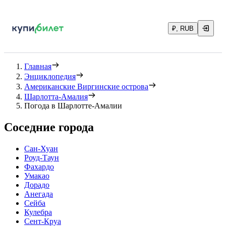
₽, RUB
Главная
Энциклопедия
Американские Виргинские острова
Шарлотта-Амалия
Погода в Шарлотте-Амалии
Соседние города
Сан-Хуан
Роуд-Таун
Фахардо
Умакао
Дорадо
Анегада
Сейба
Кулебра
Сент-Круа