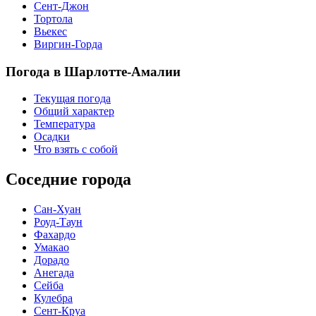
Сент-Джон
Тортола
Вьекес
Виргин-Горда
Погода в Шарлотте-Амалии
Текущая погода
Общий характер
Температура
Осадки
Что взять с собой
Соседние города
Сан-Хуан
Роуд-Таун
Фахардо
Умакао
Дорадо
Анегада
Сейба
Кулебра
Сент-Круа