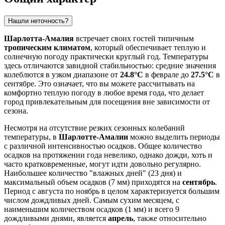
Нашли неточность?
Шарлотта-Амалия
встречает своих гостей типичным
тропическим климатом
, который обеспечивает теплую и
солнечную погоду практически круглый год. Температуры
здесь отличаются завидной стабильностью: средние значения
колеблются в узком диапазоне от
24.8°C
в феврале до
27.5°C
в
сентябре. Это означает, что вы можете рассчитывать на
комфортно теплую погоду в любое время года, что делает
город привлекательным для посещения вне зависимости от
сезона.
Несмотря на отсутствие резких сезонных колебаний
температуры, в
Шарлотте-Амалии
можно выделить периоды
с различной интенсивностью осадков. Общее количество
осадков на протяжении года невелико, однако дожди, хоть и
часто кратковременные, могут идти довольно регулярно.
Наибольшее количество "влажных дней" (23 дня) и
максимальный объем осадков (7 мм) приходятся на
сентябрь
.
Период с августа по ноябрь в целом характеризуется большим
числом дождливых дней. Самым сухим месяцем, с
наименьшим количеством осадков (1 мм) и всего 9
дождливыми днями, является
апрель
, также относительно