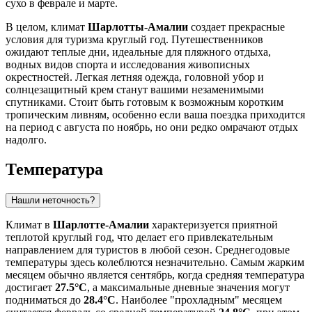
сухо в феврале и марте.
В целом, климат
Шарлотты-Амалии
создает прекрасные
условия для туризма круглый год. Путешественников
ожидают теплые дни, идеальные для пляжного отдыха,
водных видов спорта и исследования живописных
окрестностей. Легкая летняя одежда, головной убор и
солнцезащитный крем станут вашими незаменимыми
спутниками. Стоит быть готовым к возможным коротким
тропическим ливням, особенно если ваша поездка приходится
на период с августа по ноябрь, но они редко омрачают отдых
надолго.
Температура
Нашли неточность?
Климат в
Шарлотте-Амалии
характеризуется приятной
теплотой круглый год, что делает его привлекательным
направлением для туристов в любой сезон. Среднегодовые
температуры здесь колеблются незначительно. Самым жарким
месяцем обычно является сентябрь, когда средняя температура
достигает
27.5°C
, а максимальные дневные значения могут
подниматься до
28.4°C
. Наиболее "прохладным" месяцем