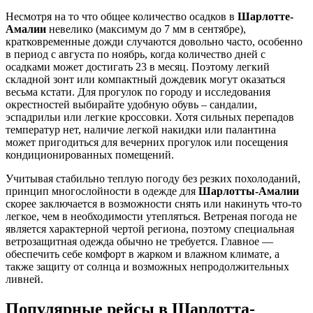
Несмотря на то что общее количество осадков в
Шарлотте-
Амалии
невелико (максимум до 7 мм в сентябре),
кратковременные дожди случаются довольно часто, особенно
в период с августа по ноябрь, когда количество дней с
осадками может достигать 23 в месяц. Поэтому легкий
складной зонт или компактный дождевик могут оказаться
весьма кстати. Для прогулок по городу и исследования
окрестностей выбирайте удобную обувь – сандалии,
эспадрильи или легкие кроссовки. Хотя сильных перепадов
температур нет, наличие легкой накидки или палантина
может пригодиться для вечерних прогулок или посещения
кондиционированных помещений.
Учитывая стабильно теплую погоду без резких похолоданий,
принцип многослойности в одежде для
Шарлотты-Амалии
скорее заключается в возможности снять или накинуть что-то
легкое, чем в необходимости утепляться. Ветреная погода не
является характерной чертой региона, поэтому специальная
ветрозащитная одежда обычно не требуется. Главное —
обеспечить себе комфорт в жарком и влажном климате, а
также защиту от солнца и возможных непродолжительных
ливней.
Популярные рейсы в Шарлотта-