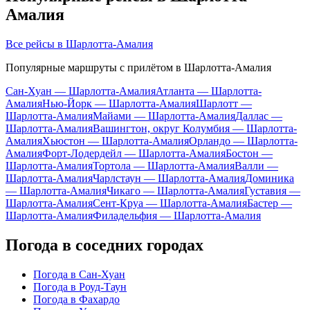
Амалия
Все рейсы в Шарлотта-Амалия
Популярные маршруты с прилётом в Шарлотта-Амалия
Сан-Хуан — Шарлотта-Амалия
Атланта — Шарлотта-
Амалия
Нью-Йорк — Шарлотта-Амалия
Шарлотт —
Шарлотта-Амалия
Майами — Шарлотта-Амалия
Даллас —
Шарлотта-Амалия
Вашингтон, округ Колумбия — Шарлотта-
Амалия
Хьюстон — Шарлотта-Амалия
Орландо — Шарлотта-
Амалия
Форт-Лодердейл — Шарлотта-Амалия
Бостон —
Шарлотта-Амалия
Тортола — Шарлотта-Амалия
Валли —
Шарлотта-Амалия
Чарлстаун — Шарлотта-Амалия
Доминика
— Шарлотта-Амалия
Чикаго — Шарлотта-Амалия
Густавия —
Шарлотта-Амалия
Сент-Круа — Шарлотта-Амалия
Бастер —
Шарлотта-Амалия
Филадельфия — Шарлотта-Амалия
Погода в соседних городах
Погода в Сан-Хуан
Погода в Роуд-Таун
Погода в Фахардо