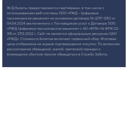
Ж/Д билеты предоставляются партнёрами, в том числе с
использованием веб-системы ООО «РЖД – Цифровые
пассажирские решения» на основании договора № ЦПР-1282 от
04.04.2024 заключенного с Поставщиком услуг и Договора ООО
«РЖД-Цифровые пассажирские решения» с АО «ФПК» № ФПК-22-
316 от 27.12.2022 г. Сайт не является официальным ресурсом ОАО
«РЖД». Стоимость билетов включает сервисный сбор. Итоговая
цена отображена на экране подтверждения покупки. По вопросам
рассмотрения обращений, жалоб, претензий граждан о
возмещении убытков просим обращаться в Службу Заботы.