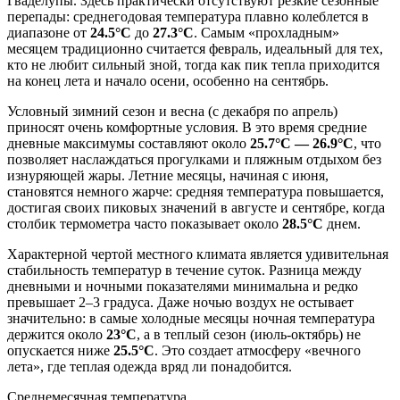
Гваделупы. Здесь практически отсутствуют резкие сезонные
перепады: среднегодовая температура плавно колеблется в
диапазоне от
24.5°C
до
27.3°C
. Самым «прохладным»
месяцем традиционно считается февраль, идеальный для тех,
кто не любит сильный зной, тогда как пик тепла приходится
на конец лета и начало осени, особенно на сентябрь.
Условный зимний сезон и весна (с декабря по апрель)
приносят очень комфортные условия. В это время средние
дневные максимумы составляют около
25.7°C — 26.9°C
, что
позволяет наслаждаться прогулками и пляжным отдыхом без
изнуряющей жары. Летние месяцы, начиная с июня,
становятся немного жарче: средняя температура повышается,
достигая своих пиковых значений в августе и сентябре, когда
столбик термометра часто показывает около
28.5°C
днем.
Характерной чертой местного климата является удивительная
стабильность температур в течение суток. Разница между
дневными и ночными показателями минимальна и редко
превышает 2–3 градуса. Даже ночью воздух не остывает
значительно: в самые холодные месяцы ночная температура
держится около
23°C
, а в теплый сезон (июль-октябрь) не
опускается ниже
25.5°C
. Это создает атмосферу «вечного
лета», где теплая одежда вряд ли понадобится.
Среднемесячная температура