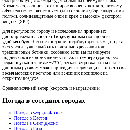
быстросохнущая одежда будет большим преимуществом.
Кроме того, солнце в этих широтах очень активно, поэтому
обязательно положите в чемодан головной убор с широкими
полями, солнцезащитные очки и крем с высоким фактором
защиты (SPF).
Для прогулок по городу и исследования природных
достопримечательностей
Гваделупы
вам понадобится
удобная обувь. Легкие сандалии подойдут для пляжа, но для
экскурсий лучше выбрать надежные кроссовки или
треккинговые ботинки, особенно если вы планируете
подниматься на возвышенности. Хотя температура ночью
редко опускается ниже +23°C, легкая ветровка или кофта с
длинным рукавом может пригодиться для защиты от ветра во
время морских прогулок или вечерних посиделок на
открытом воздухе.
Среднемесячный ветер (скорость и направление)
Погода в соседних городах
Погода в Фор-де-Франс
Погода в Кастри
Погода в Сент-Джонс
Погода в Розо