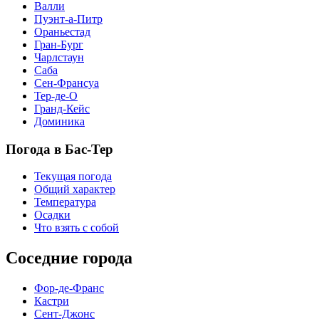
Валли
Пуэнт-а-Питр
Ораньестад
Гран-Бург
Чарлстаун
Саба
Сен-Франсуа
Тер-де-О
Гранд-Кейс
Доминика
Погода в Бас-Тер
Текущая погода
Общий характер
Температура
Осадки
Что взять с собой
Соседние города
Фор-де-Франс
Кастри
Сент-Джонс