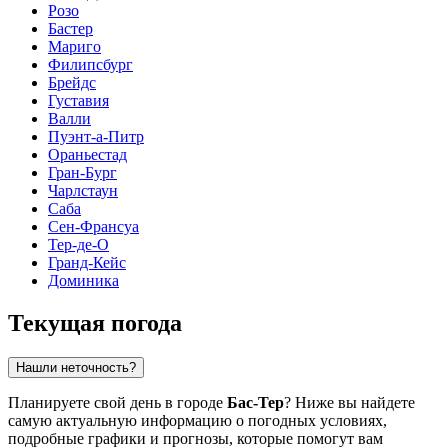
Розо
Бастер
Мариго
Филипсбург
Брейдс
Густавия
Валли
Пуэнт-а-Питр
Ораньестад
Гран-Бург
Чарлстаун
Саба
Сен-Франсуа
Тер-де-О
Гранд-Кейс
Доминика
Текущая погода
Нашли неточность?
Планируете свой день в городе
Бас-Тер
? Ниже вы найдете
самую актуальную информацию о погодных условиях,
подробные графики и прогнозы, которые помогут вам