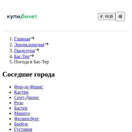
₽, RUB
Главная
Энциклопедия
Гваделупа
Бас-Тер
Погода в Бас-Тер
Соседние города
Фор-де-Франс
Кастри
Сент-Джонс
Розо
Бастер
Мариго
Филипсбург
Брейдс
Густавия