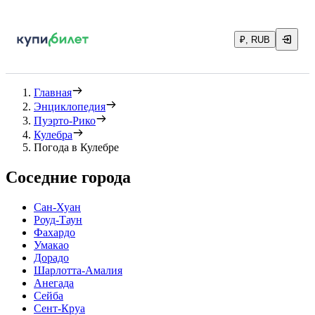
₽, RUB
Главная
Энциклопедия
Пуэрто-Рико
Кулебра
Погода в Кулебре
Соседние города
Сан-Хуан
Роуд-Таун
Фахардо
Умакао
Дорадо
Шарлотта-Амалия
Анегада
Сейба
Сент-Круа