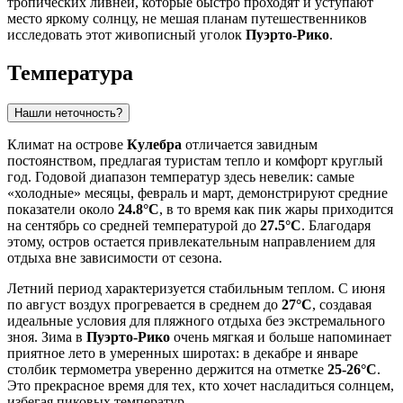
тропических ливней, которые быстро проходят и уступают
место яркому солнцу, не мешая планам путешественников
исследовать этот живописный уголок
Пуэрто-Рико
.
Температура
Нашли неточность?
Климат на острове
Кулебра
отличается завидным
постоянством, предлагая туристам тепло и комфорт круглый
год. Годовой диапазон температур здесь невелик: самые
«холодные» месяцы, февраль и март, демонстрируют средние
показатели около
24.8°C
, в то время как пик жары приходится
на сентябрь со средней температурой до
27.5°C
. Благодаря
этому, остров остается привлекательным направлением для
отдыха вне зависимости от сезона.
Летний период характеризуется стабильным теплом. С июня
по август воздух прогревается в среднем до
27°C
, создавая
идеальные условия для пляжного отдыха без экстремального
зноя. Зима в
Пуэрто-Рико
очень мягкая и больше напоминает
приятное лето в умеренных широтах: в декабре и январе
столбик термометра уверенно держится на отметке
25-26°C
.
Это прекрасное время для тех, кто хочет насладиться солнцем,
избегая пиковых температур.