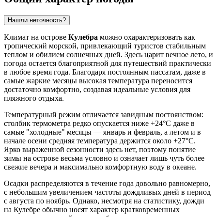
Нашли неточность?
Климат на острове
Кулебра
можно охарактеризовать как
тропический морской, привлекающий туристов стабильным
теплом и обилием солнечных дней. Здесь царит вечное лето, и
погода остается благоприятной для путешествий практически
в любое время года. Благодаря постоянным пассатам, даже в
самые жаркие месяцы высокая температура переносится
достаточно комфортно, создавая идеальные условия для
пляжного отдыха.
Температурный режим отличается завидным постоянством:
столбик термометра редко опускается ниже +24°C даже в
самые "холодные" месяцы — январь и февраль, а летом и в
начале осени средняя температура держится около +27°C.
Ярко выраженной сезонности здесь нет, поэтому понятие
зимы на острове весьма условно и означает лишь чуть более
свежие вечера и максимально комфортную воду в океане.
Осадки распределяются в течение года довольно равномерно,
с небольшим увеличением частоты дождливых дней в период
с августа по ноябрь. Однако, несмотря на статистику, дожди
на Кулебре обычно носят характер кратковременных