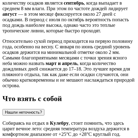
количеству осадков является
сентябрь
, когда выпадает в
среднем 8 мм влаги. При этом по частоте дождей лидирует
август
— в этом месяце фиксируется около 27 дней с
осадками. В период с июля по октябрь вероятность попасть
под дождь наиболее высока, однако часто это теплые
тропические ливни, которые быстро проходят.
Относительно сухой период приходится на первую половину
года, особенно на весну. С января по июнь средний уровень
осадков держится на минимальной отметке около 2 мм.
Самыми благоприятными месяцами с точки зрения ясного
неба можно назвать
март и апрель
, когда количество
дождливых дней снижается до 17–18. Это лучшее время для
пляжного отдыха, так как даже если осадки случаются, они
обычно кратковременны и не мешают наслаждаться природой
острова.
Что взять с собой
Нашли неточность?
Собираясь на отдых в
Кулебру
, стоит помнить, что здесь
царит вечное лето: средняя температура воздуха держится в
комфортном диапазоне от +25°C до +28°C круглый год.