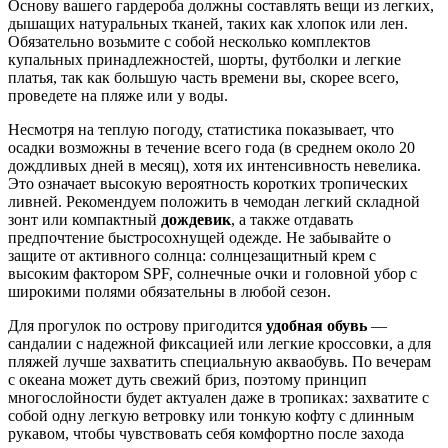
Основу вашего гардероба должны составлять вещи из легких,
дышащих натуральных тканей, таких как хлопок или лен.
Обязательно возьмите с собой несколько комплектов
купальных принадлежностей, шорты, футболки и легкие
платья, так как большую часть времени вы, скорее всего,
проведете на пляже или у воды.
Несмотря на теплую погоду, статистика показывает, что
осадки возможны в течение всего года (в среднем около 20
дождливых дней в месяц), хотя их интенсивность невелика.
Это означает высокую вероятность коротких тропических
ливней. Рекомендуем положить в чемодан легкий складной
зонт или компактный
дождевик
, а также отдавать
предпочтение быстросохнущей одежде. Не забывайте о
защите от активного солнца: солнцезащитный крем с
высоким фактором SPF, солнечные очки и головной убор с
широкими полями обязательны в любой сезон.
Для прогулок по острову пригодится
удобная обувь
—
сандалии с надежной фиксацией или легкие кроссовки, а для
пляжей лучше захватить специальную акваобувь. По вечерам
с океана может дуть свежий бриз, поэтому принцип
многослойности будет актуален даже в тропиках: захватите с
собой одну легкую ветровку или тонкую кофту с длинным
рукавом, чтобы чувствовать себя комфортно после захода