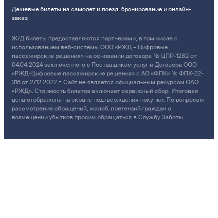
Дешевые билеты на самолет и поезд, бронирование и онлайн-
заказ
Ж/Д билеты предоставляются партнёрами, в том числе с
использованием веб-системы ООО «РЖД – Цифровые
пассажирские решения» на основании договора № ЦПР-1282 от
04.04.2024 заключенного с Поставщиком услуг и Договора ООО
«РЖД-Цифровые пассажирские решения» с АО «ФПК» № ФПК-22-
316 от 27.12.2022 г. Сайт не является официальным ресурсом ОАО
«РЖД». Стоимость билетов включает сервисный сбор. Итоговая
цена отображена на экране подтверждения покупки. По вопросам
рассмотрения обращений, жалоб, претензий граждан о
возмещении убытков просим обращаться в Службу Заботы.