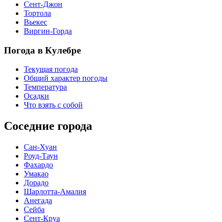
Сент-Джон
Тортола
Вьекес
Виргин-Горда
Погода в Кулебре
Текущая погода
Общий характер погоды
Температура
Осадки
Что взять с собой
Соседние города
Сан-Хуан
Роуд-Таун
Фахардо
Умакао
Дорадо
Шарлотта-Амалия
Анегада
Сейба
Сент-Круа