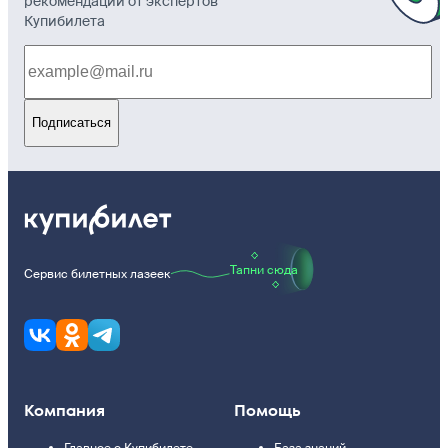
рекомендации от экспертов
Купибилета
Подписаться
Тапни сюда
Сервис билетных лазеек
Компания
Помощь
Главное о Купибилете
База знаний