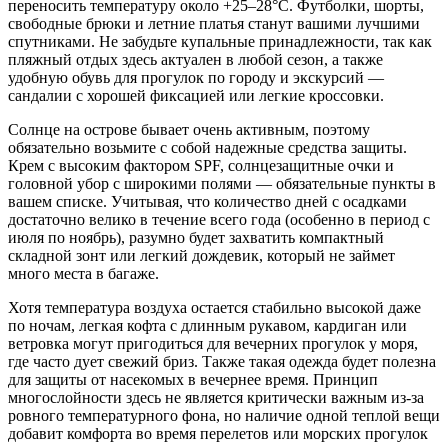
переносить температуру около +25–28°C. Футболки, шорты,
свободные брюки и летние платья станут вашими лучшими
спутниками. Не забудьте купальные принадлежности, так как
пляжный отдых здесь актуален в любой сезон, а также
удобную обувь для прогулок по городу и экскурсий —
сандалии с хорошей фиксацией или легкие кроссовки.
Солнце на острове бывает очень активным, поэтому
обязательно возьмите с собой надежные средства защиты.
Крем с высоким фактором SPF, солнцезащитные очки и
головной убор с широкими полями — обязательные пункты в
вашем списке. Учитывая, что количество дней с осадками
достаточно велико в течение всего года (особенно в период с
июля по ноябрь), разумно будет захватить компактный
складной зонт или легкий дождевик, который не займет
много места в багаже.
Хотя температура воздуха остается стабильно высокой даже
по ночам, легкая кофта с длинным рукавом, кардиган или
ветровка могут пригодиться для вечерних прогулок у моря,
где часто дует свежий бриз. Также такая одежда будет полезна
для защиты от насекомых в вечернее время. Принцип
многослойности здесь не является критически важным из-за
ровного температурного фона, но наличие одной теплой вещи
добавит комфорта во время перелетов или морских прогулок