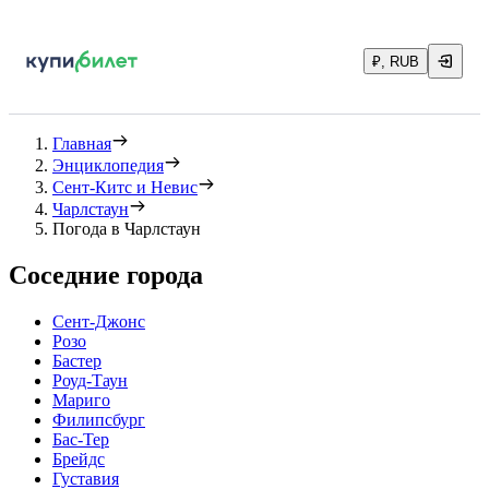
₽, RUB
Главная
Энциклопедия
Сент-Китс и Невис
Чарлстаун
Погода в Чарлстаун
Соседние города
Сент-Джонс
Розо
Бастер
Роуд-Таун
Мариго
Филипсбург
Бас-Тер
Брейдс
Густавия