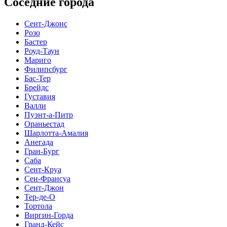
Соседние города
Сент-Джонс
Розо
Бастер
Роуд-Таун
Мариго
Филипсбург
Бас-Тер
Брейдс
Густавия
Валли
Пуэнт-а-Питр
Ораньестад
Шарлотта-Амалия
Анегада
Гран-Бург
Саба
Сент-Круа
Сен-Франсуа
Сент-Джон
Тер-де-О
Тортола
Виргин-Горда
Гранд-Кейс