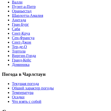
Валли
Пуэнт-а-Питр
Ораньестад
Шарлотта-Амалия
Анегада
Гран-Бург
Саба
Сент-Круа
Сен-Франсуа
Сент-Джон
Тер-де-О
Тортола
Виргин-Горда
Гранд-Кейс
Доминика
Погода в Чарлстаун
Текущая погода
Общий характер погоды
Температура
Осадки
Что взять с собой