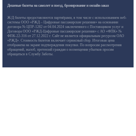
Дешевые билеты на самолет и поезд, бронирование и онлайн-заказ
Ж/Д билеты предоставляются партнёрами, в том числе с использованием веб-
системы ООО «РЖД – Цифровые пассажирские решения» на основании
договора № ЦПР-1282 от 04.04.2024 заключенного с Поставщиком услуг и
Договора ООО «РЖД-Цифровые пассажирские решения» с АО «ФПК» №
ФПК-22-316 от 27.12.2022 г. Сайт не является официальным ресурсом ОАО
«РЖД». Стоимость билетов включает сервисный сбор. Итоговая цена
отображена на экране подтверждения покупки. По вопросам рассмотрения
обращений, жалоб, претензий граждан о возмещении убытков просим
обращаться в Службу Заботы.