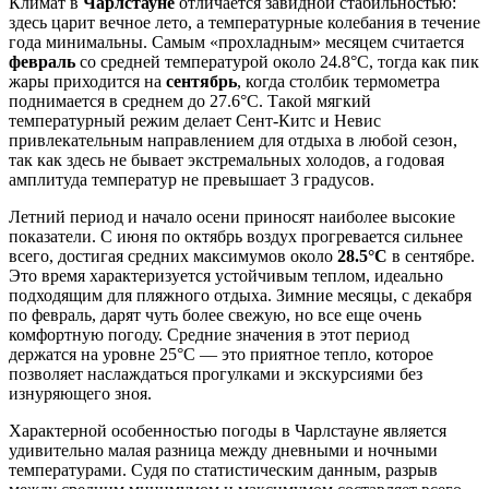
Климат в
Чарлстауне
отличается завидной стабильностью:
здесь царит вечное лето, а температурные колебания в течение
года минимальны. Самым «прохладным» месяцем считается
февраль
со средней температурой около 24.8°C, тогда как пик
жары приходится на
сентябрь
, когда столбик термометра
поднимается в среднем до 27.6°C. Такой мягкий
температурный режим делает Сент-Китс и Невис
привлекательным направлением для отдыха в любой сезон,
так как здесь не бывает экстремальных холодов, а годовая
амплитуда температур не превышает 3 градусов.
Летний период и начало осени приносят наиболее высокие
показатели. С июня по октябрь воздух прогревается сильнее
всего, достигая средних максимумов около
28.5°C
в сентябре.
Это время характеризуется устойчивым теплом, идеально
подходящим для пляжного отдыха. Зимние месяцы, с декабря
по февраль, дарят чуть более свежую, но все еще очень
комфортную погоду. Средние значения в этот период
держатся на уровне 25°C — это приятное тепло, которое
позволяет наслаждаться прогулками и экскурсиями без
изнуряющего зноя.
Характерной особенностью погоды в Чарлстауне является
удивительно малая разница между дневными и ночными
температурами. Судя по статистическим данным, разрыв