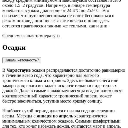
между средним минимумом и максимумом составляет всего
около 1.5–2 градусов. Например, в январе температура
колеблется в узком диапазоне от 24.4°C до 25.9°C. Это
означает, что путешественникам не стоит беспокоиться о
резком похолодании после заката: вечера и ночи здесь
остаются практически такими же теплыми, как и дни.
Среднемесячная температура
Осадки
Нашли неточность?
В
Чарлстауне
осадки распределяются достаточно равномерно
в течение всего года, что характерно для мягкого
тропического климата островов. Здесь не бывает снега или
заморозков; влага выпадает исключительно в виде теплых
дождей. Даже в самые «влажные» месяцы осадки часто носят
кратковременный характер: тропический ливень может
быстро закончиться, уступив место яркому солнцу.
Наиболее сухой период длится с начала года до середины
весны. Месяцы с
января по апрель
характеризуются
минимальным количеством осадков. Самыми комфортными
для тех, кто хочет избежать дождя, считаются март и апрель,