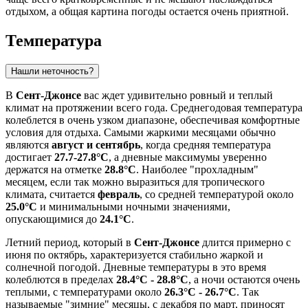
отдыхом, а общая картина погоды остается очень приятной.
Температура
Нашли неточность?
В
Сент-Джонсе
вас ждет удивительно ровный и теплый
климат на протяжении всего года. Среднегодовая температура
колеблется в очень узком диапазоне, обеспечивая комфортные
условия для отдыха. Самыми жаркими месяцами обычно
являются
август и сентябрь
, когда средняя температура
достигает
27.7-27.8°C
, а дневные максимумы уверенно
держатся на отметке
28.8°C
. Наиболее "прохладным"
месяцем, если так можно выразиться для тропического
климата, считается
февраль
, со средней температурой около
25.0°C
и минимальными ночными значениями,
опускающимися до
24.1°C
.
Летний период, который в
Сент-Джонсе
длится примерно с
июня по октябрь, характеризуется стабильно жаркой и
солнечной погодой. Дневные температуры в это время
колеблются в пределах
28.4°C - 28.8°C
, а ночи остаются очень
теплыми, с температурами около
26.3°C - 26.7°C
. Так
называемые "зимние" месяцы, с декабря по март, приносят