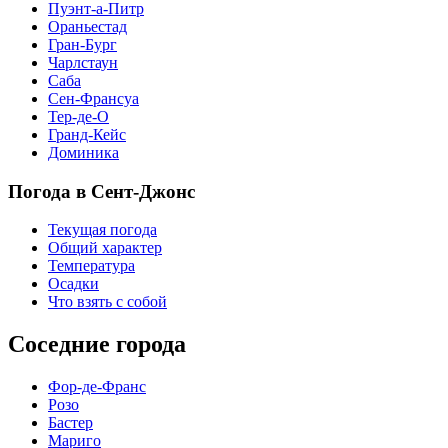
Пуэнт-а-Питр
Ораньестад
Гран-Бург
Чарлстаун
Саба
Сен-Франсуа
Тер-де-О
Гранд-Кейс
Доминика
Погода в Сент-Джонс
Текущая погода
Общий характер
Температура
Осадки
Что взять с собой
Соседние города
Фор-де-Франс
Розо
Бастер
Мариго