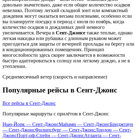
довольно значительно, даже если общее количество осадков
невелико. Поэтому легкий складной зонт или компактный
дождевик могут оказаться весьма полезными, особенно если
вы планируете поездку в период с июля по ноябрь, когда
количество осадков и дождливых дней немного
увеличивается. Вечера в
Сент-Джонсе
также теплые, однако
легкая накидка или рубашка с длинным рукавом может
пригодиться для защиты от вечерней прохлады на берегу или
в кондиционированных помещениях. Принцип
многослойности здесь скорее заключается в возможности
быстро адаптироваться к солнцу или легкому дождю, а не в
утеплении.
Среднемесячный ветер (скорость и направление)
Популярные рейсы в Сент-Джонс
Все рейсы в Сент-Джонс
Популярные маршруты с прилётом в Сент-Джонс
Нью-Йорк — Сент-Джонс
Майами — Сент-Джонс
Бриджтаун
— Сент-Джонс
Филипсбург — Сент-Джонс
Лондон — Сент-
Джонс
Порт-оф-Спейн — Сент-Джонс
Атланта — Сент-