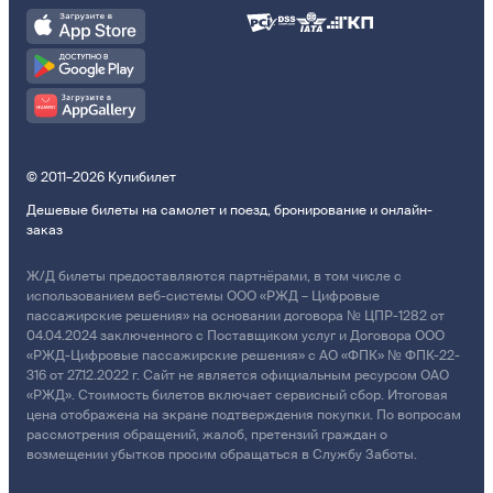
© 2011–2026 Купибилет
Дешевые билеты на самолет и поезд, бронирование и онлайн-
заказ
Ж/Д билеты предоставляются партнёрами, в том числе с
использованием веб-системы ООО «РЖД – Цифровые
пассажирские решения» на основании договора № ЦПР-1282 от
04.04.2024 заключенного с Поставщиком услуг и Договора ООО
«РЖД-Цифровые пассажирские решения» с АО «ФПК» № ФПК-22-
316 от 27.12.2022 г. Сайт не является официальным ресурсом ОАО
«РЖД». Стоимость билетов включает сервисный сбор. Итоговая
цена отображена на экране подтверждения покупки. По вопросам
рассмотрения обращений, жалоб, претензий граждан о
возмещении убытков просим обращаться в Службу Заботы.