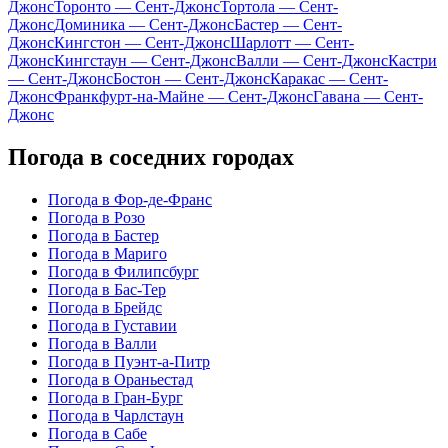
Джонс
Торонто — Сент-Джонс
Тортола — Сент-
Джонс
Доминика — Сент-Джонс
Бастер — Сент-
Джонс
Кингстон — Сент-Джонс
Шарлотт — Сент-
Джонс
Кингстаун — Сент-Джонс
Валли — Сент-Джонс
Кастри
— Сент-Джонс
Бостон — Сент-Джонс
Каракас — Сент-
Джонс
Франкфурт-на-Майне — Сент-Джонс
Гавана — Сент-
Джонс
Погода в соседних городах
Погода в Фор-де-Франс
Погода в Розо
Погода в Бастер
Погода в Мариго
Погода в Филипсбург
Погода в Бас-Тер
Погода в Брейдс
Погода в Густавии
Погода в Валли
Погода в Пуэнт-а-Питр
Погода в Ораньестад
Погода в Гран-Бург
Погода в Чарлстаун
Погода в Сабе