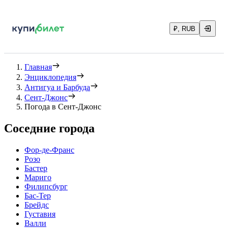
₽, RUB
Главная
Энциклопедия
Антигуа и Барбуда
Сент-Джонс
Погода в Сент-Джонс
Соседние города
Фор-де-Франс
Розо
Бастер
Мариго
Филипсбург
Бас-Тер
Брейдс
Густавия
Валли