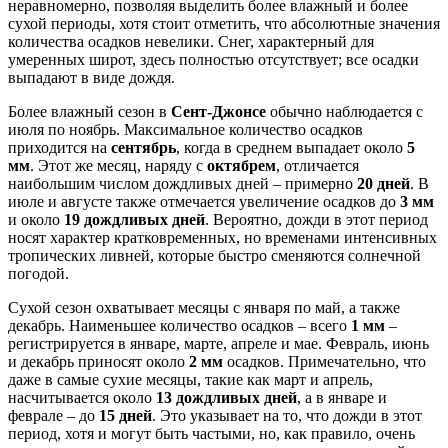
неравномерно, позволяя выделить более влажный и более
сухой периоды, хотя стоит отметить, что абсолютные значения
количества осадков невелики. Снег, характерный для
умеренных широт, здесь полностью отсутствует; все осадки
выпадают в виде дождя.
Более влажный сезон в
Сент-Джонсе
обычно наблюдается с
июля по ноябрь. Максимальное количество осадков
приходится на
сентябрь
, когда в среднем выпадает около
5
мм
. Этот же месяц, наряду с
октябрем
, отличается
наибольшим числом дождливых дней – примерно
20 дней
. В
июле и августе также отмечается увеличение осадков до
3 мм
и около
19 дождливых дней
. Вероятно, дожди в этот период
носят характер кратковременных, но временами интенсивных
тропических ливней, которые быстро сменяются солнечной
погодой.
Сухой сезон охватывает месяцы с января по май, а также
декабрь. Наименьшее количество осадков – всего
1 мм
–
регистрируется в январе, марте, апреле и мае. Февраль, июнь
и декабрь приносят около
2 мм
осадков. Примечательно, что
даже в самые сухие месяцы, такие как март и апрель,
насчитывается около
13 дождливых дней
, а в январе и
феврале – до
15 дней
. Это указывает на то, что дожди в этот
период, хотя и могут быть частыми, но, как правило, очень