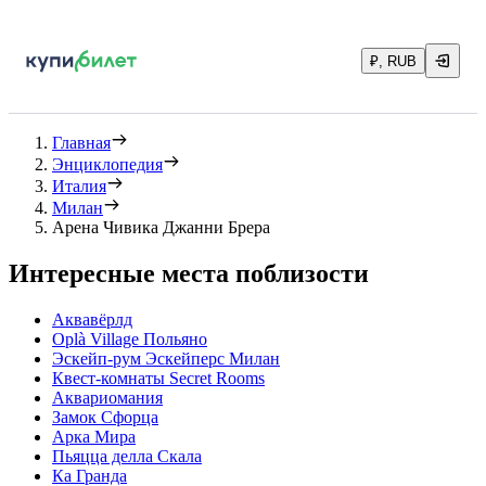
₽, RUB
Главная
Энциклопедия
Италия
Милан
Арена Чивика Джанни Брера
Интересные места поблизости
Аквавёрлд
Oplà Village Польяно
Эскейп-рум Эскейперс Милан
Квест-комнаты Secret Rooms
Аквариомания
Замок Сфорца
Арка Мира
Пьяцца делла Скала
Ка Гранда