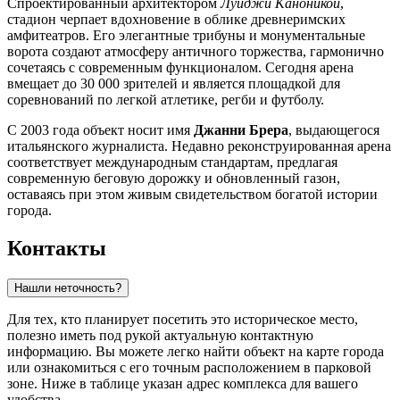
Спроектированный архитектором
Луиджи Каноникой
,
стадион черпает вдохновение в облике древнеримских
амфитеатров. Его элегантные трибуны и монументальные
ворота создают атмосферу античного торжества, гармонично
сочетаясь с современным функционалом. Сегодня арена
вмещает до 30 000 зрителей и является площадкой для
соревнований по легкой атлетике, регби и футболу.
С 2003 года объект носит имя
Джанни Брера
, выдающегося
итальянского журналиста. Недавно реконструированная арена
соответствует международным стандартам, предлагая
современную беговую дорожку и обновленный газон,
оставаясь при этом живым свидетельством богатой истории
города.
Контакты
Нашли неточность?
Для тех, кто планирует посетить это историческое место,
полезно иметь под рукой актуальную контактную
информацию. Вы можете легко найти объект на карте города
или ознакомиться с его точным расположением в парковой
зоне. Ниже в таблице указан адрес комплекса для вашего
удобства.