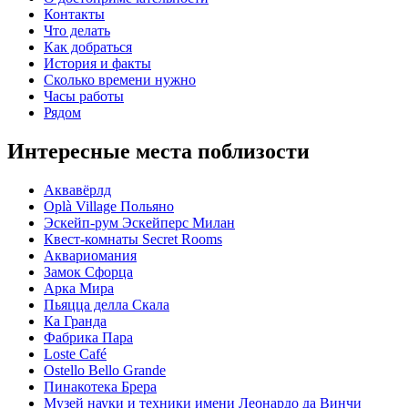
Контакты
Что делать
Как добраться
История и факты
Сколько времени нужно
Часы работы
Рядом
Интересные места поблизости
Аквавёрлд
Oplà Village Польяно
Эскейп-рум Эскейперс Милан
Квест-комнаты Secret Rooms
Аквариомания
Замок Сфорца
Арка Мира
Пьяцца делла Скала
Ка Гранда
Фабрика Пара
Loste Café
Ostello Bello Grande
Пинакотека Брера
Музей науки и техники имени Леонардо да Винчи