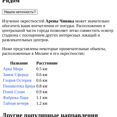
Рядом
Нашли неточность?
Изучение окрестностей
Арены Чивика
может значительно
обогатить ваши впечатления от поездки. Расположение в
центральной части города позволяет легко совместить осмотр
стадиона с посещением других интересных локаций и
развлекательных центров.
Ниже представлены некоторые примечательные объекты,
расположенные в Милане и его окрестностях:
Название
Расстояние
Арка Мира
0.5 км
Замок Сфорца
0.6 км
Глория Остерия
0.6 км
Пинакотека Брера
0.8 км
Domò Суши
0.9 км
Фабрика Пара
1.1 км
Тайная вечеря
1.2 км
Другие популярные направления