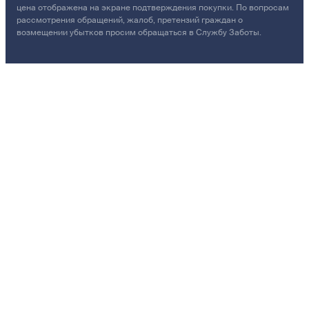
цена отображена на экране подтверждения покупки. По вопросам
рассмотрения обращений, жалоб, претензий граждан о
возмещении убытков просим обращаться в Службу Заботы.