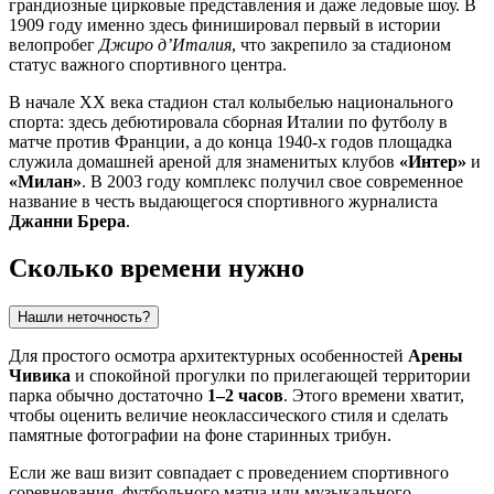
грандиозные цирковые представления и даже ледовые шоу. В
1909 году именно здесь финишировал первый в истории
велопробег
Джиро д’Италия
, что закрепило за стадионом
статус важного спортивного центра.
В начале XX века стадион стал колыбелью национального
спорта: здесь дебютировала сборная Италии по футболу в
матче против Франции, а до конца 1940-х годов площадка
служила домашней ареной для знаменитых клубов
«Интер»
и
«Милан»
. В 2003 году комплекс получил свое современное
название в честь выдающегося спортивного журналиста
Джанни Брера
.
Сколько времени нужно
Нашли неточность?
Для простого осмотра архитектурных особенностей
Арены
Чивика
и спокойной прогулки по прилегающей территории
парка обычно достаточно
1–2 часов
. Этого времени хватит,
чтобы оценить величие неоклассического стиля и сделать
памятные фотографии на фоне старинных трибун.
Если же ваш визит совпадает с проведением спортивного
соревнования, футбольного матча или музыкального