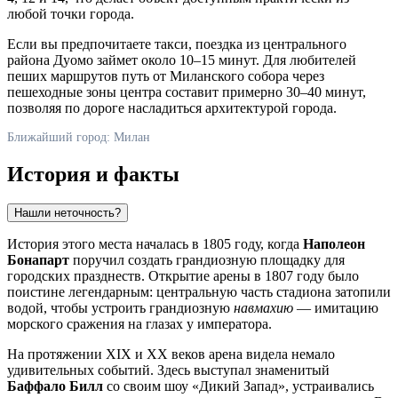
любой точки города.
Если вы предпочитаете такси, поездка из центрального
района Дуомо займет около 10–15 минут. Для любителей
пеших маршрутов путь от Миланского собора через
пешеходные зоны центра составит примерно 30–40 минут,
позволяя по дороге насладиться архитектурой города.
Ближайший город: Милан
История и факты
Нашли неточность?
История этого места началась в 1805 году, когда
Наполеон
Бонапарт
поручил создать грандиозную площадку для
городских празднеств. Открытие арены в 1807 году было
поистине легендарным: центральную часть стадиона затопили
водой, чтобы устроить грандиозную
навмахию
— имитацию
морского сражения на глазах у императора.
На протяжении XIX и XX веков арена видела немало
удивительных событий. Здесь выступал знаменитый
Баффало Билл
со своим шоу «Дикий Запад», устраивались