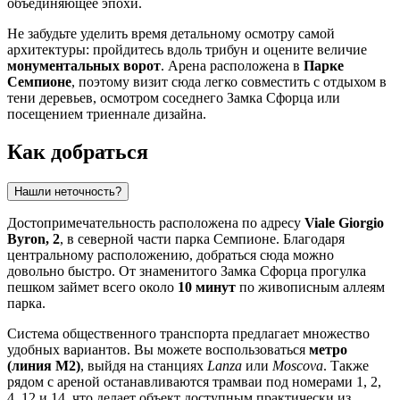
объединяющее эпохи.
Не забудьте уделить время детальному осмотру самой
архитектуры: пройдитесь вдоль трибун и оцените величие
монументальных ворот
. Арена расположена в
Парке
Семпионе
, поэтому визит сюда легко совместить с отдыхом в
тени деревьев, осмотром соседнего Замка Сфорца или
посещением триеннале дизайна.
Как добраться
Нашли неточность?
Достопримечательность расположена по адресу
Viale Giorgio
Byron, 2
, в северной части парка Семпионе. Благодаря
центральному расположению, добраться сюда можно
довольно быстро. От знаменитого Замка Сфорца прогулка
пешком займет всего около
10 минут
по живописным аллеям
парка.
Система общественного транспорта предлагает множество
удобных вариантов. Вы можете воспользоваться
метро
(линия M2)
, выйдя на станциях
Lanza
или
Moscova
. Также
рядом с ареной останавливаются трамваи под номерами 1, 2,
4, 12 и 14, что делает объект доступным практически из