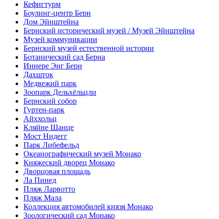
Кефигтурм
Боулинг-центр Берн
Дом Эйнштейна
Бернский исторический музей / Музей Эйнштейна
Музей коммуникации
Бернский музей естественной истории
Ботанический сад Берна
Иннере Энг Берн
Дахшток
Медвежий парк
Зоопарк Дельхёльцли
Бернский собор
Гуртен-парк
Айххольц
Кляйне Шанце
Мост Нидегг
Парк Либефельд
Океанографический музей Монако
Княжеский дворец Монако
Дворцовая площадь
Ла Пинед
Пляж Ларвотто
Пляж Мала
Коллекция автомобилей князя Монако
Зоологический сад Монако