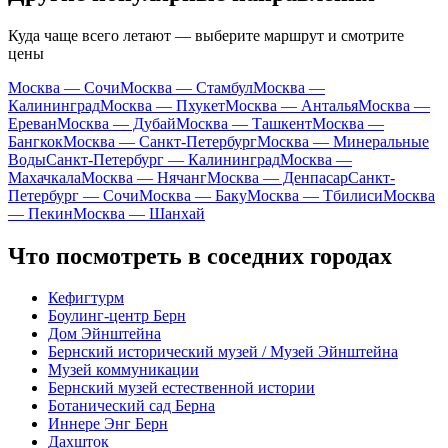
Куда чаще всего летают — выберите маршрут и смотрите
цены
Москва — Сочи
Москва — Стамбул
Москва —
Калининград
Москва — Пхукет
Москва — Анталья
Москва —
Ереван
Москва — Дубай
Москва — Ташкент
Москва —
Бангкок
Москва — Санкт-Петербург
Москва — Минеральные
Воды
Санкт-Петербург — Калининград
Москва —
Махачкала
Москва — Нячанг
Москва — Денпасар
Санкт-
Петербург — Сочи
Москва — Баку
Москва — Тбилиси
Москва
— Пекин
Москва — Шанхай
Что посмотреть в соседних городах
Кефигтурм
Боулинг-центр Берн
Дом Эйнштейна
Бернский исторический музей / Музей Эйнштейна
Музей коммуникации
Бернский музей естественной истории
Ботанический сад Берна
Иннере Энг Берн
Дахшток