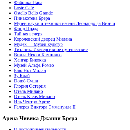
Фабрика Пара
Loste Café
Ostello Bello Grande
Пинакотека Брера
Музей науки и техники имени Леонардо да Винчи
Фонд Прада
Тайная вечеря
Королевский дворец Милана
Мудек — Музей культур
Титаник: Иммерсивное путешествие
Вилла Некки Кампильо
Хангар Бикокка
Музей Альфа Ромео
Блю Нот Милан
Зу Клаб
Domò Суши
Глория Остерия
Отель Милано
Отель Kleos Милано
Иль Чентро Арезе
Галерея Виктора Эммануила II
Арена Чивика Джанни Брера
О достопримечательности