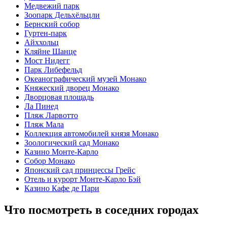
Медвежий парк
Зоопарк Дельхёльцли
Бернский собор
Гуртен-парк
Айххольц
Кляйне Шанце
Мост Нидегг
Парк Либефельд
Океанографический музей Монако
Княжеский дворец Монако
Дворцовая площадь
Ла Пинед
Пляж Ларвотто
Пляж Мала
Коллекция автомобилей князя Монако
Зоологический сад Монако
Казино Монте-Карло
Собор Монако
Японский сад принцессы Грейс
Отель и курорт Монте-Карло Бэй
Казино Кафе де Пари
Что посмотреть в соседних городах