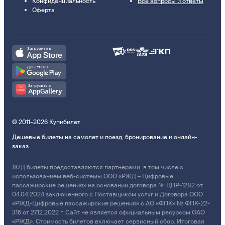
Конфиденциальность
Все вопросы и ответы
Оферта
© 2011–2026 Купибилет
Дешевые билеты на самолет и поезд, бронирование и онлайн-
заказ
Ж/Д билеты предоставляются партнёрами, в том числе с
использованием веб-системы ООО «РЖД – Цифровые
пассажирские решения» на основании договора № ЦПР-1282 от
04.04.2024 заключенного с Поставщиком услуг и Договора ООО
«РЖД-Цифровые пассажирские решения» с АО «ФПК» № ФПК-22-
316 от 27.12.2022 г. Сайт не является официальным ресурсом ОАО
«РЖД». Стоимость билетов включает сервисный сбор. Итоговая