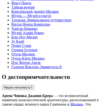
Фонд Прада
Тайная вечеря
Королевский дворец Милана
Мудек — Музей культур
Титаник: Иммерсивное путешествие
Вилла Некки Кампильо
Хангар Бикокка
Музей Альфа Ромео
Блю Нот Милан
Зу Клаб
Domò Суши
Глория Остерия
Отель Милано
Отель Kleos Милано
Иль Чентро Арезе
Галерея Виктора Эммануила II
О достопримечательности
Нашли неточность?
Арена Чивика Джанни Брера
— это великолепный
памятник неоклассической архитектуры, расположенный в
самом сердце зеленого парка Семпионе в
Милане
. Это