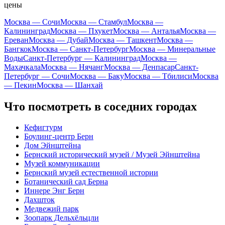
цены
Москва — Сочи
Москва — Стамбул
Москва —
Калининград
Москва — Пхукет
Москва — Анталья
Москва —
Ереван
Москва — Дубай
Москва — Ташкент
Москва —
Бангкок
Москва — Санкт-Петербург
Москва — Минеральные
Воды
Санкт-Петербург — Калининград
Москва —
Махачкала
Москва — Нячанг
Москва — Денпасар
Санкт-
Петербург — Сочи
Москва — Баку
Москва — Тбилиси
Москва
— Пекин
Москва — Шанхай
Что посмотреть в соседних городах
Кефигтурм
Боулинг-центр Берн
Дом Эйнштейна
Бернский исторический музей / Музей Эйнштейна
Музей коммуникации
Бернский музей естественной истории
Ботанический сад Берна
Иннере Энг Берн
Дахшток
Медвежий парк
Зоопарк Дельхёльцли