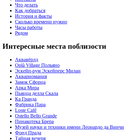
Что делать
Как добраться
История и факты
Сколько времени нужно
Часы работы
Рядом
Интересные места поблизости
Аквавёрлд
Oplà Village Польяно
Эскейп-рум Эскейперс Милан
Аквариомания
Замок Сфорца
Арка Мира
Пьяцца делла Скала
Ка Гранда
Фабрика Пара
Loste Café
Ostello Bello Grande
Пинакотека Брера
Музей науки и техники имени Леонардо да Винчи
Фонд Прада
Тайная вечеря