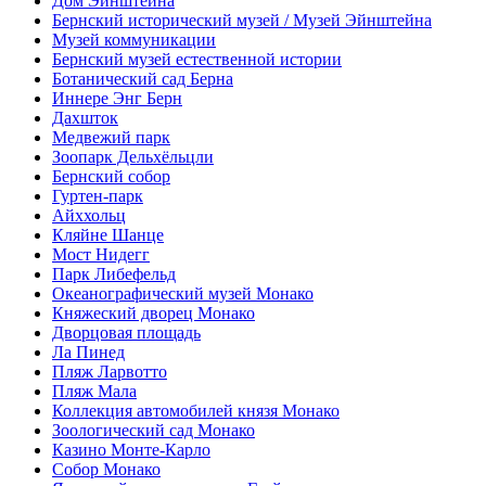
Дом Эйнштейна
Бернский исторический музей / Музей Эйнштейна
Музей коммуникации
Бернский музей естественной истории
Ботанический сад Берна
Иннере Энг Берн
Дахшток
Медвежий парк
Зоопарк Дельхёльцли
Бернский собор
Гуртен-парк
Айххольц
Кляйне Шанце
Мост Нидегг
Парк Либефельд
Океанографический музей Монако
Княжеский дворец Монако
Дворцовая площадь
Ла Пинед
Пляж Ларвотто
Пляж Мала
Коллекция автомобилей князя Монако
Зоологический сад Монако
Казино Монте-Карло
Собор Монако