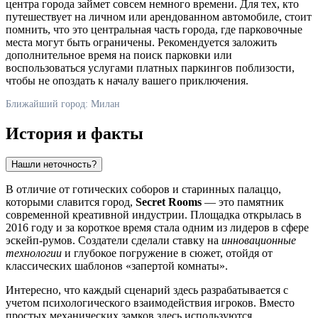
центра города займет совсем немного времени. Для тех, кто
путешествует на личном или арендованном автомобиле, стоит
помнить, что это центральная часть города, где парковочные
места могут быть ограничены. Рекомендуется заложить
дополнительное время на поиск парковки или
воспользоваться услугами платных паркингов поблизости,
чтобы не опоздать к началу вашего приключения.
Ближайший город: Милан
История и факты
Нашли неточность?
В отличие от готических соборов и старинных палаццо,
которыми славится город,
Secret Rooms
— это памятник
современной креативной индустрии. Площадка открылась в
2016 году и за короткое время стала одним из лидеров в сфере
эскейп-румов. Создатели сделали ставку на
инновационные
технологии
и глубокое погружение в сюжет, отойдя от
классических шаблонов «запертой комнаты».
Интересно, что каждый сценарий здесь разрабатывается с
учетом психологического взаимодействия игроков. Вместо
простых механических замков здесь используются