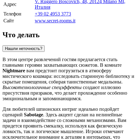
V. Ruggero Boscovich, 48, 20124 Milano MI,
Адрес
Италия
Телефон
+39 02 4953 3773
Сайт
www.secret-rooms.it
Что делать
Нашли неточность?
В этом центре развлечений гостям предлагается стать
главными героями захватывающих сюжетов. В комнате
Nightmare
вам предстоит погрузиться в атмосферу
мистического кошмара: исследовать старинную библиотеку и
скрытые помещения, собирая таинственные медальоны.
Высокотехнологичные спецэффекты
создают иллюзию
присутствия призраков, что делает прохождение особенно
эмоциональным и запоминающимся.
Для любителей шпионских интриг идеально подойдет
сценарий
Sabotage
. Здесь акцент сделан на нелинейные
задачи и взаимодействие со сложными механизмами. Вам
придется проявить смекалку, используя как физическую
ловкость, так и логическое мышление. Игроки отмечают
исключительное внимание к деталям в интерьерах, что