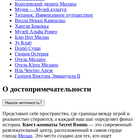
Королевский дворец Милана
Мудек — Музей культур
Титаник: Иммерсивное путешествие
Вилла Некки Кампильо
Хангар Бикокка
Музей Альфа Ромео
Блю Нот Милан
Зу Клаб
Domò Суши
Глория Остерия
Отель Милано
Отель Kleos Милано
Иль Чентро Арезе
Галерея Виктора Эммануила II
О достопримечательности
Нашли неточность?
Представьте себе пространство, где границы между игрой и
реальностью стираются, а каждый ваш шаг определяет финал
истории.
Квест-комнаты Secret Rooms
— это современный
развлекательный центр, расположенный в самом сердце
города
Милан
. Это место создано для тех, кто ищет