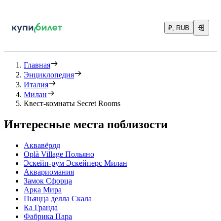
₽, RUB
Главная
Энциклопедия
Италия
Милан
Квест-комнаты Secret Rooms
Интересные места поблизости
Аквавёрлд
Oplà Village Польяно
Эскейп-рум Эскейперс Милан
Аквариомания
Замок Сфорца
Арка Мира
Пьяцца делла Скала
Ка Гранда
Фабрика Пара