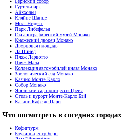
Бернский собор
Гуртен-парк
Айххольц
Кляйне Шанце
Мост Нидегг
Парк Либефельд
Океанографический музей Монако
Княжеский дворец Монако
Дворцовая площадь
Ла Пинед
Пляж Ларвотто
Пляж Мала
Коллекция автомобилей князя Монако
Зоологический сад Монако
Казино Монте-Карло
Собор Монако
Японский сад принцессы Грейс
Отель и курорт Монте-Карло Бэй
Казино Кафе де Пари
Что посмотреть в соседних городах
Кефигтурм
Боулинг-центр Берн