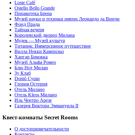
Loste Café
Ostello Bello Grande
Пинакотека Брера
Музей науки и техники имени Леонардо да Винчи
Фонд Прада
Тайная вечеря
Королевский дворец Милана
Мудек — Музей культур
Титаник: Иммерсивное путешествие
Вилла Некки Кампильо
Хангар Бикокка
Музей Альфа Ромео
Блю Нот Милан
Зу Клаб
Domò Суши
Глория Остерия
Отель Милано
Отель Kleos Милано
Иль Чентро Арезе
Галерея Виктора Эммануила II
Квест-комнаты Secret Rooms
О достопримечательности
Контакты