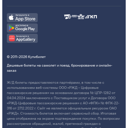
© 2011–2026 Купибилет
Дешевые билеты на самолет и поезд, бронирование и онлайн-
заказ
Ж/Д билеты предоставляются партнёрами, в том числе с
использованием веб-системы ООО «РЖД – Цифровые
пассажирские решения» на основании договора № ЦПР-1282 от
04.04.2024 заключенного с Поставщиком услуг и Договора ООО
«РЖД-Цифровые пассажирские решения» с АО «ФПК» № ФПК-22-
316 от 27.12.2022 г. Сайт не является официальным ресурсом ОАО
«РЖД». Стоимость билетов включает сервисный сбор. Итоговая
цена отображена на экране подтверждения покупки. По вопросам
рассмотрения обращений, жалоб, претензий граждан о