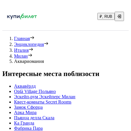
₽, RUB
Главная
Энциклопедия
Италия
Милан
Аквариомания
Интересные места поблизости
Аквавёрлд
Oplà Village Польяно
Эскейп-рум Эскейперс Милан
Квест-комнаты Secret Rooms
Замок Сфорца
Арка Мира
Пьяцца делла Скала
Ка Гранда
Фабрика Пара