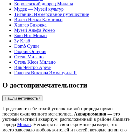
Королевский дворец Милана
Мудек — Музей культур
Титаник: Иммерсивное путешествие
Вилла Некки Кампильо
Хангар Бикокка
Музей Альфа Ромео
Блю Нот Милан
Зу Клаб
Domò Суши
Глория Остерия
Отель Милано
Отель Kleos Милано
Иль Чентро Арезе
Галерея Виктора Эммануила II
О достопримечательности
Нашли неточность?
Представьте себе тихий уголок живой природы прямо
посреди оживленного мегаполиса.
Аквариомания
— это
уютный частный аквариум, расположенный в районе Ламиате
города
Милан
. Несмотря на свои скромные размеры, это
место завоевало любовь жителей и гостей, которые ценят его