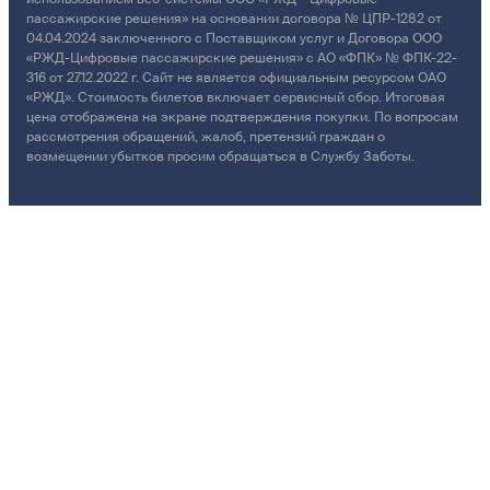
пассажирские решения» на основании договора № ЦПР-1282 от
04.04.2024 заключенного с Поставщиком услуг и Договора ООО
«РЖД-Цифровые пассажирские решения» с АО «ФПК» № ФПК-22-
316 от 27.12.2022 г. Сайт не является официальным ресурсом ОАО
«РЖД». Стоимость билетов включает сервисный сбор. Итоговая
цена отображена на экране подтверждения покупки. По вопросам
рассмотрения обращений, жалоб, претензий граждан о
возмещении убытков просим обращаться в Службу Заботы.