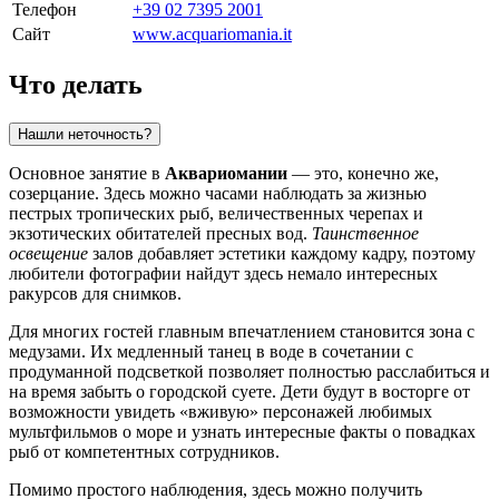
Телефон
+39 02 7395 2001
Сайт
www.acquariomania.it
Что делать
Нашли неточность?
Основное занятие в
Аквариомании
— это, конечно же,
созерцание. Здесь можно часами наблюдать за жизнью
пестрых тропических рыб, величественных черепах и
экзотических обитателей пресных вод.
Таинственное
освещение
залов добавляет эстетики каждому кадру, поэтому
любители фотографии найдут здесь немало интересных
ракурсов для снимков.
Для многих гостей главным впечатлением становится зона с
медузами. Их медленный танец в воде в сочетании с
продуманной подсветкой позволяет полностью расслабиться и
на время забыть о городской суете. Дети будут в восторге от
возможности увидеть «вживую» персонажей любимых
мультфильмов о море и узнать интересные факты о повадках
рыб от компетентных сотрудников.
Помимо простого наблюдения, здесь можно получить