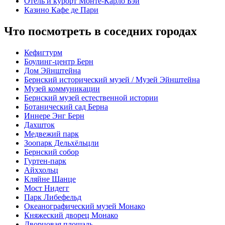
Отель и курорт Монте-Карло Бэй
Казино Кафе де Пари
Что посмотреть в соседних городах
Кефигтурм
Боулинг-центр Берн
Дом Эйнштейна
Бернский исторический музей / Музей Эйнштейна
Музей коммуникации
Бернский музей естественной истории
Ботанический сад Берна
Иннере Энг Берн
Дахшток
Медвежий парк
Зоопарк Дельхёльцли
Бернский собор
Гуртен-парк
Айххольц
Кляйне Шанце
Мост Нидегг
Парк Либефельд
Океанографический музей Монако
Княжеский дворец Монако
Дворцовая площадь