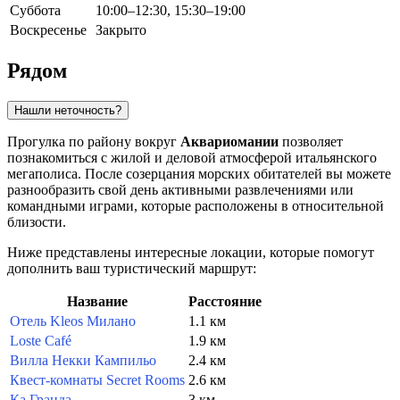
Суббота
10:00–12:30, 15:30–19:00
Воскресенье
Закрыто
Рядом
Нашли неточность?
Прогулка по району вокруг
Аквариомании
позволяет
познакомиться с жилой и деловой атмосферой итальянского
мегаполиса. После созерцания морских обитателей вы можете
разнообразить свой день активными развлечениями или
командными играми, которые расположены в относительной
близости.
Ниже представлены интересные локации, которые помогут
дополнить ваш туристический маршрут:
Название
Расстояние
Отель Kleos Милано
1.1 км
Loste Café
1.9 км
Вилла Некки Кампильо
2.4 км
Квест-комнаты Secret Rooms
2.6 км
Ка Гранда
3 км