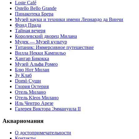
Loste Café
Ostello Bello Grande
Пинакотека Брера
Музей науки и техники имени Леонардо да Винчи
Фонд Прада
Тайная вечеря
Королевский дворец Милана
Мудек — Музей культур
Титаник: Иммерсивное путешествие
Вилла Некки Кампильо
Хангар Бикокка
Музей Альфа Ромео
Блю Нот Милан
Зу Клаб
Domò Суши
Глория Остерия
Отель Милано
Отель Kleos Милано
Иль Чентро Арезе
Галерея Виктора Эммануила II
Аквариомания
О достопримечательности
Контакты