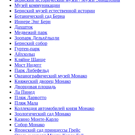
Музей коммуникации
Бернский музей естественной истории
Ботанический сад Берна
Иннере Энг Берн
Дахшток
Медвежий парк
Зоопарк Дельхёльцли
Бернский собор
Гуртен-парк
Айххольц
Кляйне Шанце
Мост Нидегг
Парк Либефельд
Океанографический музей Монако
Княжеский дворец Монако
Дворцовая площадь
Ла Пинед
Пляж Ларвотто
Пляж Мала
Коллекция автомобилей князя Монако
Зоологический сад Монако
Казино Монте-Карло
Собор Монако
Японский сад принцессы Грейс