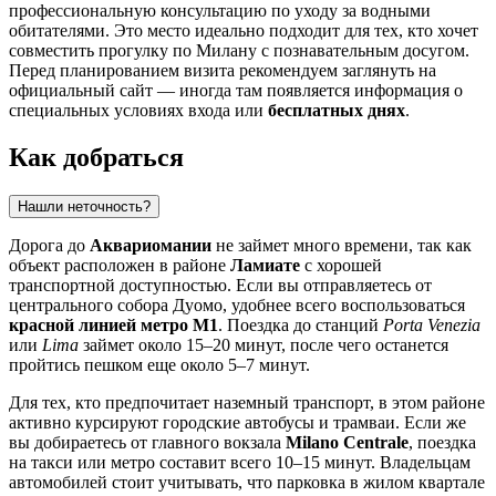
профессиональную консультацию по уходу за водными
обитателями. Это место идеально подходит для тех, кто хочет
совместить прогулку по
Милану
с познавательным досугом.
Перед планированием визита рекомендуем заглянуть на
официальный сайт — иногда там появляется информация о
специальных условиях входа или
бесплатных днях
.
Как добраться
Нашли неточность?
Дорога до
Аквариомании
не займет много времени, так как
объект расположен в районе
Ламиате
с хорошей
транспортной доступностью. Если вы отправляетесь от
центрального собора Дуомо, удобнее всего воспользоваться
красной линией метро M1
. Поездка до станций
Porta Venezia
или
Lima
займет около 15–20 минут, после чего останется
пройтись пешком еще около 5–7 минут.
Для тех, кто предпочитает наземный транспорт, в этом районе
активно курсируют городские автобусы и трамваи. Если же
вы добираетесь от главного вокзала
Milano Centrale
, поездка
на такси или метро составит всего 10–15 минут. Владельцам
автомобилей стоит учитывать, что парковка в жилом квартале