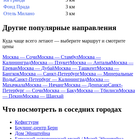
Фонд Прада
3 км
Отель Милано
3 км
Другие популярные направления
Куда чаще всего летают — выберите маршрут и смотрите
цены
Москва — Сочи
Москва — Стамбул
Москва —
Калининград
Москва — Пхукет
Москва — Анталья
Москва —
Ереван
Москва — Дубай
Москва — Ташкент
Москва —
Бангкок
Москва — Санкт-Петербург
Москва — Минеральные
Воды
Санкт-Петербург — Калининград
Москва —
Махачкала
Москва — Нячанг
Москва — Денпасар
Санкт-
Петербург — Сочи
Москва — Баку
Москва — Тбилиси
Москва
— Пекин
Москва — Шанхай
Что посмотреть в соседних городах
Кефигтурм
Боулинг-центр Берн
Дом Эйнштейна
Бернский исторический музей / Музей Эйнштейна