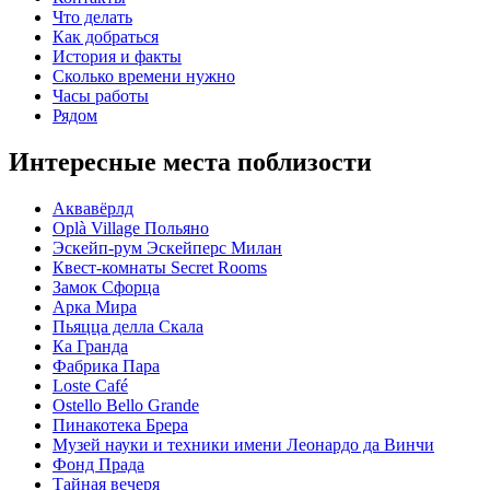
Что делать
Как добраться
История и факты
Сколько времени нужно
Часы работы
Рядом
Интересные места поблизости
Аквавёрлд
Oplà Village Польяно
Эскейп-рум Эскейперс Милан
Квест-комнаты Secret Rooms
Замок Сфорца
Арка Мира
Пьяцца делла Скала
Ка Гранда
Фабрика Пара
Loste Café
Ostello Bello Grande
Пинакотека Брера
Музей науки и техники имени Леонардо да Винчи
Фонд Прада
Тайная вечеря