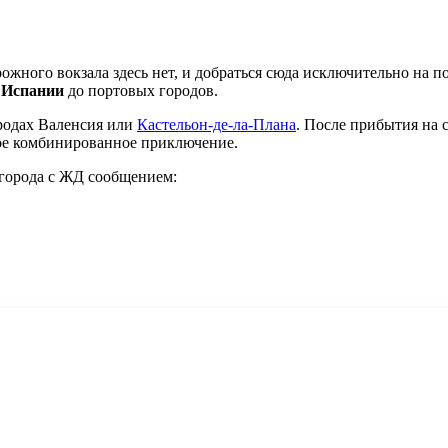
ожного вокзала здесь нет, и добраться сюда исключительно на по
и
Испании
до портовых городов.
ородах
Валенсия
или
Кастельон-де-ла-Плана
. После прибытия на 
ное комбинированное приключение.
города с ЖД сообщением: