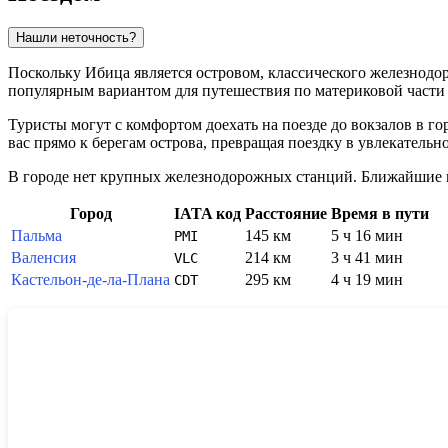
Нашли неточность?
Поскольку
Ибица
является островом, классического железнодор
популярным вариантом для путешествия по материковой част
Туристы могут с комфортом доехать на поезде до вокзалов в г
вас прямо к берегам острова, превращая поездку в увлекатель
В городе нет крупных железнодорожных станций. Ближайшие 
Город
IATA код
Расстояние
Время в пути
Пальма
145 км
5 ч 16 мин
PMI
Валенсия
214 км
3 ч 41 мин
VLC
Кастельон-де-ла-Плана
295 км
4 ч 19 мин
CDT