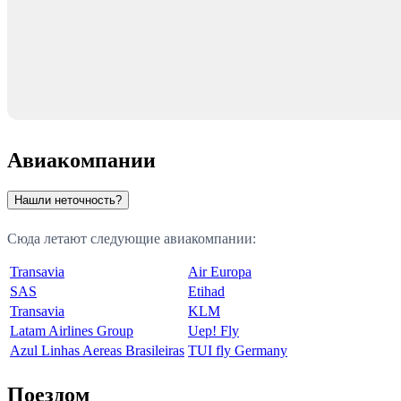
Авиакомпании
Нашли неточность?
Сюда летают следующие авиакомпании:
Transavia
Air Europa
SAS
Etihad
Transavia
KLM
Latam Airlines Group
Uep! Fly
Azul Linhas Aereas Brasileiras
TUI fly Germany
Поездом