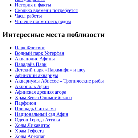
История и факты
Сколько времени потребуется
Часы работы
Что еще посмотреть рядом
Интересные места поблизости
Парк Флисвос
Водный парк Уотерфан
Акваполис Афины
Парадайз Парк
Детский парк «Парамифи» и шоу
Афинский аквариум
Аквариумы Абиссос – Тропические рыбы
Акрополь Афин
Афинская древняя агора
Храм Зевса Олимпийского
Парфенон
Площадь Синтагма
Национальный сад Афин
Одеон Герода Аттика
Холм Ликавитос
Храм Гефеста
Холм Ареопаг