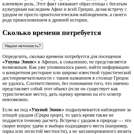
ключевую роль. Этот факт связывает образ птицы с богатым
культурным наследием
Афин
и всей
Греции
, делая встречу с
удодом не просто орнитологическим наблюдением, а своего
рода прикосновением к древней истории.
Сколько времени потребуется
Нашли неточность?
Определить, сколько времени потребуется для посещения
«Упупы Эпопс»
в
Афинах
, к сожалению, не представляется
возможным. Как уже упоминалось ранее, найти информацию
о конкретном ресторане или широко известной туристической
достопримечательности с таким названием в столице
Греции
не удалось. Соответственно, без понимания того, что именно
представляет собой этот объект (если он существует как
туристическое место), дать оценку времени на его осмотр
невозможно.
Если же под
«Упупой Эпопс»
подразумевается наблюдение за
птицей удодом (
Upupa epops
), то здесь время также не
поддается точному расчету. Встреча с удодом в природе — это
скорее вопрос удачи и выбора подходящего места (например,
парка или лесистой местности), а не запланированного визита