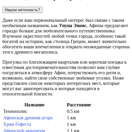
Нашли неточность?
Даже если ваш первоначальный интерес был связан с таким
необычным названием, как
Упупа Эпопс
,
Афины
предлагают
гораздо больше для любознательного путешественника.
Изучение окрестностей любой точки города, особенно такой
богатой на историю, как столица
Греции
, может значительно
обогатить ваши впечатления и открыть неожиданные стороны
этого древнего мегаполиса.
Прогулка по близлежащим кварталам или короткая поездка к
известным достопримечательностям позволит вам глубже
погрузиться в атмосферу
Афин
, почувствовать его ритм и,
возможно, найти свои собственные любимые уголки. Ниже
представлен список некоторых интересных мест, которые
могут вас заинтересовать и которые находятся в
относительной близости.
Название
Расстояние
Технополис
0.5 км
Афинская древняя агора
1 км
Храм Гефеста
1 км
Афинский аквариум
1.1 км