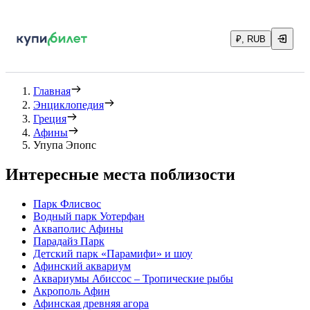
₽, RUB
Главная
Энциклопедия
Греция
Афины
Упупа Эпопс
Интересные места поблизости
Парк Флисвос
Водный парк Уотерфан
Акваполис Афины
Парадайз Парк
Детский парк «Парамифи» и шоу
Афинский аквариум
Аквариумы Абиссос – Тропические рыбы
Акрополь Афин
Афинская древняя агора