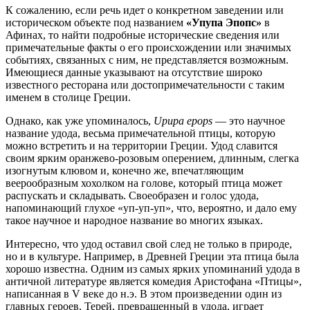
К сожалению, если речь идет о конкретном заведении или
историческом объекте под названием
«Упупа Эпопс»
в
Афинах
, то найти подробные исторические сведения или
примечательные факты о его происхождении или значимых
событиях, связанных с ним, не представляется возможным.
Имеющиеся данные указывают на отсутствие широко
известного ресторана или достопримечательности с таким
именем в столице
Греции
.
Однако, как уже упоминалось,
Upupa epops
— это научное
название удода, весьма примечательной птицы, которую
можно встретить и на территории
Греции
. Удод славится
своим ярким оранжево-розовым оперением, длинным, слегка
изогнутым клювом и, конечно же, впечатляющим
веерообразным хохолком на голове, который птица может
распускать и складывать. Своеобразен и голос удода,
напоминающий глухое «уп-уп-уп», что, вероятно, и дало ему
такое научное и народное название во многих языках.
Интересно, что удод оставил свой след не только в природе,
но и в культуре. Например, в Древней
Греции
эта птица была
хорошо известна. Одним из самых ярких упоминаний удода в
античной литературе является комедия Аристофана «Птицы»,
написанная в V веке до н.э. В этом произведении один из
главных героев, Терей, превращенный в удода, играет