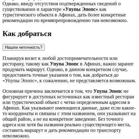
Однако, ввиду отсутствия подтвержденных сведений о
существовании и характере
«Упупы Эпопс»
как
туристического объекта в
Афинах
, дать более конкретные
рекомендации по времяпрепровождению там невозможно.
Как добраться
Нашли неточность?
Планируя визит к любой достопримечательности или
ресторану, такому как
Упупа Эпопс
в
Афинах
, важно заранее
продумать маршрут. Однако, в данном конкретном случае,
предоставить точные указания о том, как добраться до
«Упупы Эпопс», к сожалению, не представляется возможным.
Основная причина заключается в том, что
Упупа Эпопс
не
фигурирует в доступных источниках как известный ресторан
или туристический объект с четко определенным адресом в
Афинах
. Как указывают имеющиеся данные, даже если какие-
то координаты и связаны с этим названием, они указывают на
общий район, а не на конкретное заведение. Без точного
адреса или хотя бы названия реально существующего места,
составить маршрут и дать рекомендации по транспорту
невозможно.