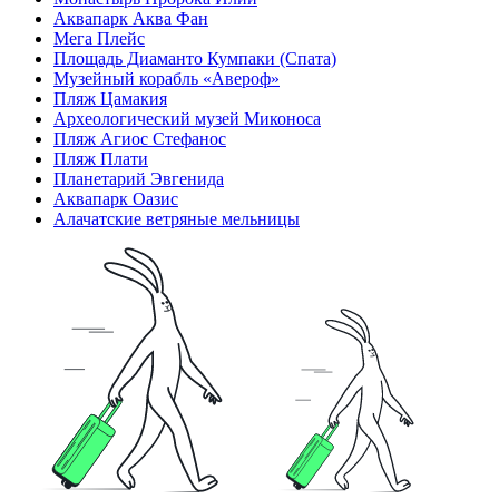
Аквапарк Аква Фан
Мега Плейс
Площадь Диаманто Кумпаки (Спата)
Музейный корабль «Авероф»
Пляж Цамакия
Археологический музей Миконоса
Пляж Агиос Стефанос
Пляж Плати
Планетарий Эвгенида
Аквапарк Оазис
Алачатские ветряные мельницы