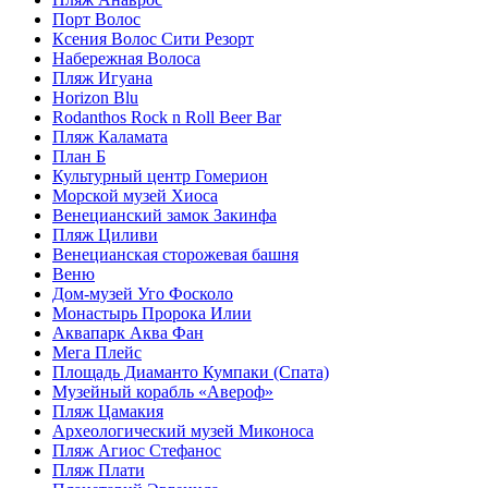
Порт Волос
Ксения Волос Сити Резорт
Набережная Волоса
Пляж Игуана
Horizon Blu
Rodanthos Rock n Roll Beer Bar
Пляж Каламата
План Б
Культурный центр Гомерион
Морской музей Хиоса
Венецианский замок Закинфа
Пляж Циливи
Венецианская сторожевая башня
Веню
Дом-музей Уго Фосколо
Монастырь Пророка Илии
Аквапарк Аква Фан
Мега Плейс
Площадь Диаманто Кумпаки (Спата)
Музейный корабль «Авероф»
Пляж Цамакия
Археологический музей Миконоса
Пляж Агиос Стефанос
Пляж Плати