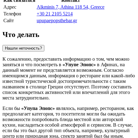
Как связаться
Контакт
Адрес
Alkminis 7, Athina 118 54, Greece
Телефон
+30 21 2105 5214
Сайт
upupaepopsthebar.gr
Что делать
Нашли неточность?
К сожалению, предоставить информацию о том, чем можно
заняться и что посмотреть в
«Упупе Эпопс»
в
Афинах
, на
данный момент не представляется возможным. Согласно
имеющимся данным, информация о ресторане или какой-либо
известной туристической достопримечательности с таким
названием в столице
Греции
отсутствует. Поэтому составить
список конкретных активностей или впечатлений для этого
места затруднительно.
Если бы
«Упупа Эпопс»
являлось, например, рестораном, как
предполагает категория, то посетители могли бы ожидать
возможности попробовать блюда местной или авторской
кухни, насладиться особой атмосферой и сервисом. В случае,
если бы это был другой тип объекта, например, культурный
центр или природная зона, спектр занятий был бы иным.