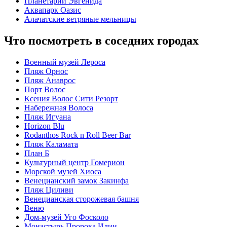
Планетарий Эвгенида
Аквапарк Оазис
Алачатские ветряные мельницы
Что посмотреть в соседних городах
Военный музей Лероса
Пляж Орнос
Пляж Анаврос
Порт Волос
Ксения Волос Сити Резорт
Набережная Волоса
Пляж Игуана
Horizon Blu
Rodanthos Rock n Roll Beer Bar
Пляж Каламата
План Б
Культурный центр Гомерион
Морской музей Хиоса
Венецианский замок Закинфа
Пляж Циливи
Венецианская сторожевая башня
Веню
Дом-музей Уго Фосколо
Монастырь Пророка Илии