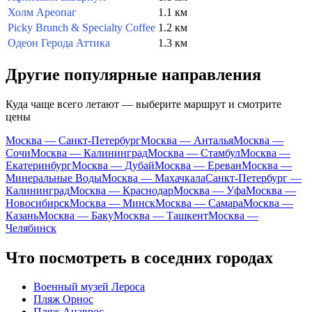
Холм Ареопаг
1.1 км
Picky Brunch & Specialty Coffee
1.2 км
Одеон Герода Аттика
1.3 км
Другие популярные направления
Куда чаще всего летают — выберите маршрут и смотрите
цены
Москва — Санкт-Петербург
Москва — Анталья
Москва —
Сочи
Москва — Калининград
Москва — Стамбул
Москва —
Екатеринбург
Москва — Дубай
Москва — Ереван
Москва —
Минеральные Воды
Москва — Махачкала
Санкт-Петербург —
Калининград
Москва — Краснодар
Москва — Уфа
Москва —
Новосибирск
Москва — Минск
Москва — Самара
Москва —
Казань
Москва — Баку
Москва — Ташкент
Москва —
Челябинск
Что посмотреть в соседних городах
Военный музей Лероса
Пляж Орнос
Пляж Анаврос