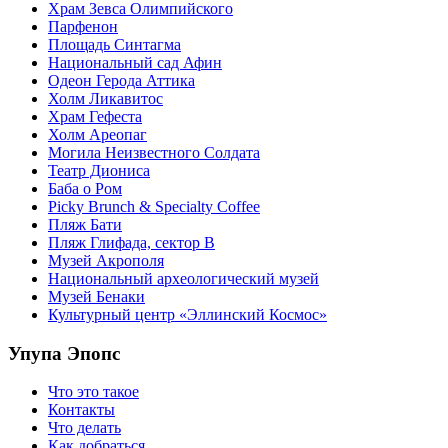
Храм Зевса Олимпийского
Парфенон
Площадь Синтагма
Национальный сад Афин
Одеон Герода Аттика
Холм Ликавитос
Храм Гефеста
Холм Ареопаг
Могила Неизвестного Солдата
Театр Диониса
Баба о Ром
Picky Brunch & Specialty Coffee
Пляж Бати
Пляж Глифада, сектор B
Музей Акрополя
Национальный археологический музей
Музей Бенаки
Культурный центр «Эллинский Космос»
Упупа Эпопс
Что это такое
Контакты
Что делать
Как добраться