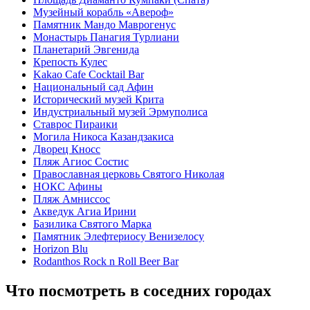
Музейный корабль «Авероф»
Памятник Мандо Маврогенус
Монастырь Панагия Турлиани
Планетарий Эвгенида
Крепость Кулес
Kakao Cafe Cocktail Bar
Национальный сад Афин
Исторический музей Крита
Индустриальный музей Эрмуполиса
Ставрос Пираики
Могила Никоса Казандзакиса
Дворец Кносс
Пляж Агиос Состис
Православная церковь Святого Николая
НОКС Афины
Пляж Амниссос
Акведук Агиа Ирини
Базилика Святого Марка
Памятник Элефтериосу Венизелосу
Horizon Blu
Rodanthos Rock n Roll Beer Bar
Что посмотреть в соседних городах