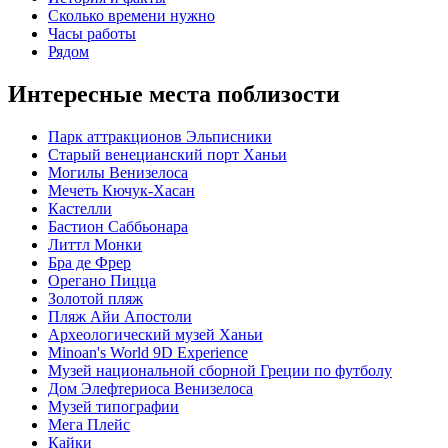
Сколько времени нужно
Часы работы
Рядом
Интересные места поблизости
Парк аттракционов Эльписники
Старый венецианский порт Ханьи
Могилы Венизелоса
Мечеть Кючук-Хасан
Кастелли
Бастион Саббьонара
Литтл Монки
Бра де Фрер
Орегано Пицца
Золотой пляж
Пляж Айи Апостоли
Археологический музей Ханьи
Minoan's World 9D Experience
Музей национальной сборной Греции по футболу
Дом Элефтериоса Венизелоса
Музей типографии
Мега Плейс
Кайки