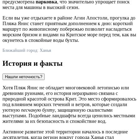
предусмотрена
парковка
, что значительно упрощает поиск
места для машины в высокий сезон.
Если вы уже отдыхаете в районе Агии Апостоли, прогулка до
Пляжа Янис станет приятным дополнением к дню: короткий
маршрут по живописному побережью позволит насладиться
морским бризом и видами на Критское море перед тем, как вы
окунетесь в спокойные воды бухты.
Ближайший город: Ханья
История и факты
Нашли неточность?
Хотя Пляж Янис не обладает многовековой летописью или
древними руинами, его история неразрывно связана с
природной красотой острова Крит. Это место сформировалось
под влиянием морских течений и ветров, которые создали
уютную
песчаную бухту
, защищенную скалистыми
выступами. Подобные ландшафты всегда ценились местными
жителями за их безопасность и спокойствие вод.
Активное развитие этой территории началось в последние
десятилетия, когда регион вокруг города
Ханья
стал