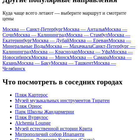
Куда чаще всего летают — выберите маршрут и смотрите
цены
Москва — Санкт-Петербург
Москва — Анталья
Москва —
Сочи
Москва — Калининград
Москва — Стамбул
Москва —
Екатеринбург
Москва — Дубай
Москва — Ереван
Москва —
Минеральные Воды
Москва — Махачкала
Санкт-Петербург —
Калининград
Москва — Краснодар
Москва — Уфа
Москва —
Новосибирск
Москва — Минск
Москва — Самара
Москва —
Казань
Москва — Баку
Москва — Ташкент
Москва —
Челябинск
Что посмотреть в соседних городах
Пляж Картерос
Музей музыкальных инструментов Тиратен
Пляж Орнос
Парк Школы Жандармерии
Пляж Вурвулос
Alchemia Lounge
Музей естественной истории Крита
Митрополичий собор Ипапанти
Площадь Диаманто Кумпаки (Спата)