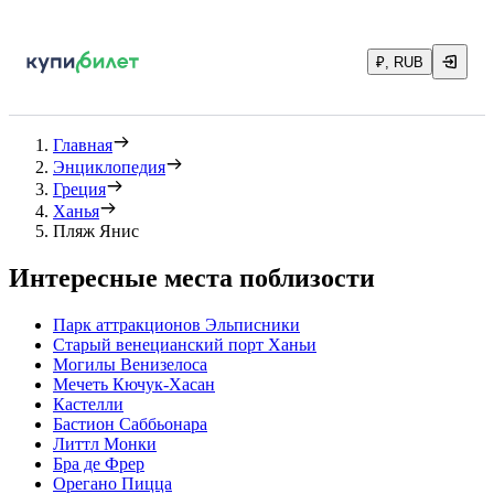
₽, RUB
Главная
Энциклопедия
Греция
Ханья
Пляж Янис
Интересные места поблизости
Парк аттракционов Эльписники
Старый венецианский порт Ханьи
Могилы Венизелоса
Мечеть Кючук-Хасан
Кастелли
Бастион Саббьонара
Литтл Монки
Бра де Фрер
Орегано Пицца