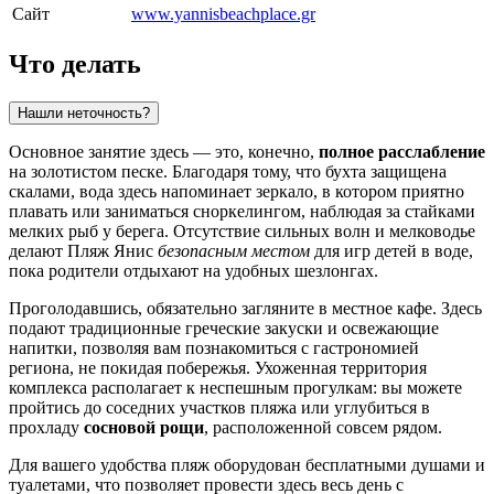
Сайт
www.yannisbeachplace.gr
Что делать
Нашли неточность?
Основное занятие здесь — это, конечно,
полное расслабление
на золотистом песке. Благодаря тому, что бухта защищена
скалами, вода здесь напоминает зеркало, в котором приятно
плавать или заниматься сноркелингом, наблюдая за стайками
мелких рыб у берега. Отсутствие сильных волн и мелководье
делают Пляж Янис
безопасным местом
для игр детей в воде,
пока родители отдыхают на удобных шезлонгах.
Проголодавшись, обязательно загляните в местное кафе. Здесь
подают традиционные греческие закуски и освежающие
напитки, позволяя вам познакомиться с гастрономией
региона, не покидая побережья. Ухоженная территория
комплекса располагает к неспешным прогулкам: вы можете
пройтись до соседних участков пляжа или углубиться в
прохладу
сосновой рощи
, расположенной совсем рядом.
Для вашего удобства пляж оборудован бесплатными душами и
туалетами, что позволяет провести здесь весь день с