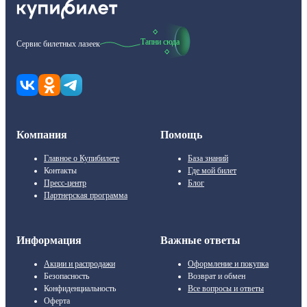
Тапни сюда
Сервис билетных лазеек
Компания
Помощь
Главное о Купибилете
База знаний
Контакты
Где мой билет
Пресс-центр
Блог
Партнерская программа
Информация
Важные ответы
Акции и распродажи
Оформление и покупка
Безопасность
Возврат и обмен
Конфиденциальность
Все вопросы и ответы
Оферта