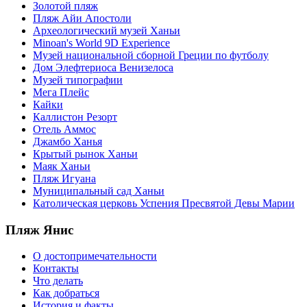
Золотой пляж
Пляж Айи Апостоли
Археологический музей Ханьи
Minoan's World 9D Experience
Музей национальной сборной Греции по футболу
Дом Элефтериоса Венизелоса
Музей типографии
Мега Плейс
Кайки
Каллистон Резорт
Отель Аммос
Джамбо Ханья
Крытый рынок Ханьи
Маяк Ханьи
Пляж Игуана
Муниципальный сад Ханьи
Католическая церковь Успения Пресвятой Девы Марии
Пляж Янис
О достопримечательности
Контакты
Что делать
Как добраться
История и факты