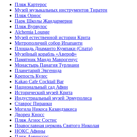
Пляж Картерос
Музей музыкальных инструментов Тиратен
Пляж Орнос
Парк Школы Жандармерии
Пляж Вурвулос
Alchemia Lounge
Музей естественной истории Крита
Митрополичий собор Ипапанти
Площадь Диаманто Кумпаки (Спата)
Музейный корабль «Авероф»
Памятник Мандо Маврогенус
Монастырь Панагия Турлиани
Планетарий Эвгенида
Крепость Кулес
Kakao Cafe Cocktail Bar
Национальный сад Афин
Исторический музей Крита
Индустриальный музей Эрмуполиса
Ставрос Пираики
Могила Никоса Казандзакиса
Дворец Кносс
Пляж Агиос Состис
Православная церковь Святого Николая
НОКС Афины
Пляж Амниссос