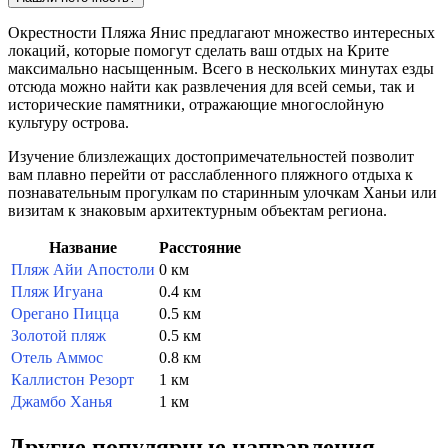
Окрестности Пляжа Янис предлагают множество интересных
локаций, которые помогут сделать ваш отдых на Крите
максимально насыщенным. Всего в нескольких минутах езды
отсюда можно найти как развлечения для всей семьи, так и
исторические памятники, отражающие многослойную
культуру острова.
Изучение близлежащих достопримечательностей позволит
вам плавно перейти от расслабленного пляжного отдыха к
познавательным прогулкам по старинным улочкам Ханьи или
визитам к знаковым архитектурным объектам региона.
Название
Расстояние
Пляж Айи Апостоли
0 км
Пляж Игуана
0.4 км
Орегано Пицца
0.5 км
Золотой пляж
0.5 км
Отель Аммос
0.8 км
Каллистон Резорт
1 км
Джамбо Ханья
1 км
Другие популярные направления