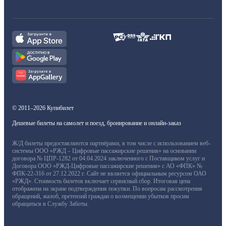
© 2011–2026 Купибилет
Дешевые билеты на самолет и поезд, бронирование и онлайн-заказ
Ж/Д билеты предоставляются партнёрами, в том числе с использованием веб-
системы ООО «РЖД – Цифровые пассажирские решения» на основании
договора № ЦПР-1282 от 04.04.2024 заключенного с Поставщиком услуг и
Договора ООО «РЖД-Цифровые пассажирские решения» с АО «ФПК» №
ФПК-22-316 от 27.12.2022 г. Сайт не является официальным ресурсом ОАО
«РЖД». Стоимость билетов включает сервисный сбор. Итоговая цена
отображена на экране подтверждения покупки. По вопросам рассмотрения
обращений, жалоб, претензий граждан о возмещении убытков просим
обращаться в Службу Заботы.