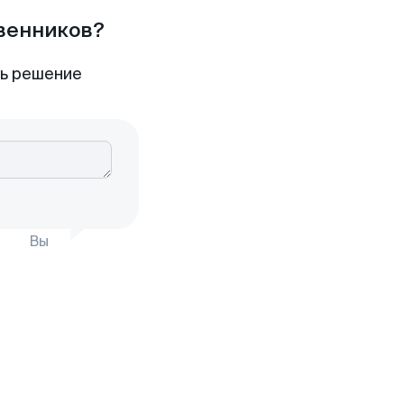
твенников?
ть решение
Вы