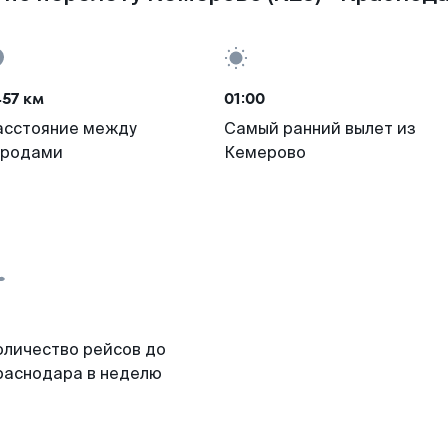
57 км
01:00
асстояние между
Самый ранний вылет из
ородами
Кемерово
оличество рейсов до
раснодара в неделю