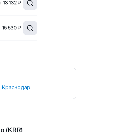
т
13 132 ₽
т
15 530 ₽
 Краснодар.
р (KRR)