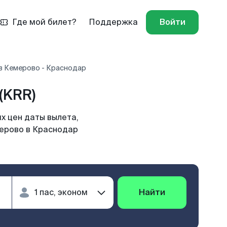
Где мой билет?
Поддержка
Войти
в Кемерово - Краснодар
(KRR)
х цен даты вылета,
мерово в Краснодар
Найти