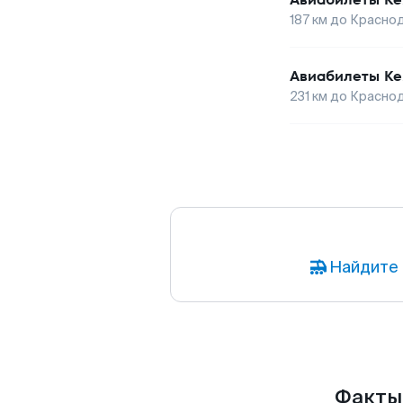
187
км до
Красно
Авиабилеты
Ке
231
км до
Красно
Найдите 
Факты 