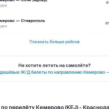
о
дара
мерово
—
Ставрополь
о
дара
Показать больше рейсов
Не хотите лететь на самолёте?
дешёвые Ж/Д билеты по направлению Кемерово —
по перелёту Кемерово (KEJ) - Краснода