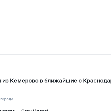
 из Кемерово в ближайшие с Краснода
 города
мерово
—
Сочи (Адлер)