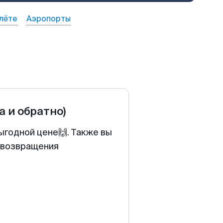
лёте
Аэропорты
а и обратно)
ыгодной цене🙌. Также вы
у возвращения