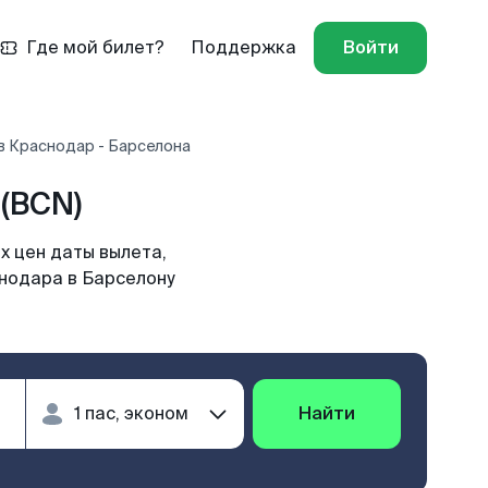
Где мой билет?
Поддержка
Войти
в Краснодар - Барселона
(BCN)
х цен даты вылета,
снодара в Барселону
Найти