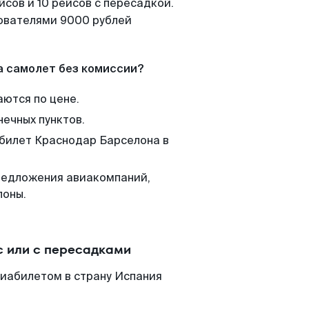
сов и 10 рейсов с пересадкой.
зователями 9000 рублей
а самолет без комиссии?
аются по цене.
нечных пунктов.
 билет Краснодар Барселона в
редложения авиакомпаний,
лоны.
 или с пересадками
виабилетом в страну Испания