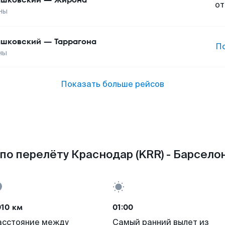
от
ны
шковский
—
Таррагона
П
ны
Показать больше рейсов
по перелёту Краснодар (KRR) - Барселон
010 км
01:00
асстояние между
Самый ранний вылет из