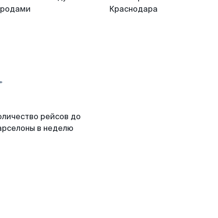
ородами
Краснодара
оличество рейсов до
арселоны в неделю