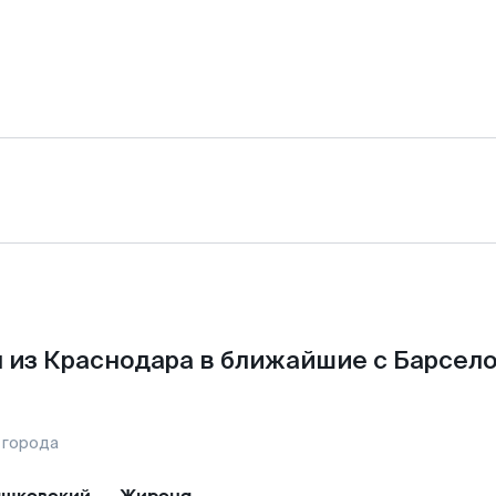
 из Краснодара в ближайшие с Барсело
 города
шковский
—
Жирона