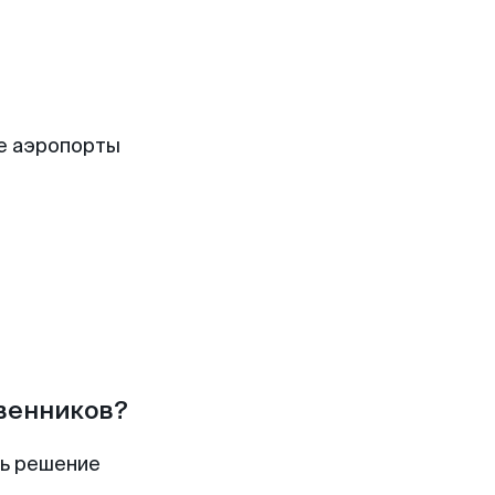
е аэропорты
твенников?
ть решение