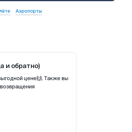
лёте
Аэропорты
да и обратно)
выгодной цене🙌. Также вы
у возвращения