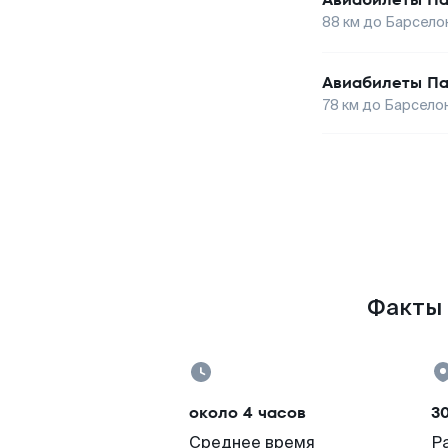
88
км до
Барсело
Авиабилеты
Па
78
км до
Барсело
Факты 
около 4 часов
3
Среднее время
Р