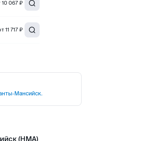
т
10 067 ₽
от
11 717 ₽
анты‑Мансийск.
ийск (HMA)