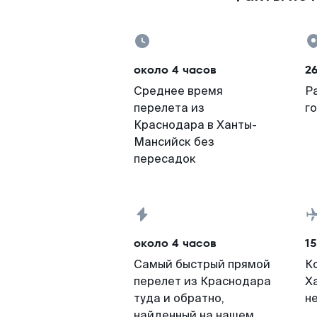
около 4 часов
2
Среднее время
Р
перелета из
г
Краснодара в Ханты-
Мансийск без
пересадок
около 4 часов
15
Самый быстрый прямой
К
перелет из Краснодара
Х
туда и обратно,
н
найденный на нашем