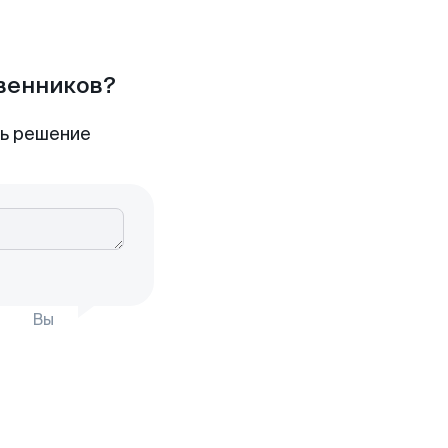
твенников?
ть решение
Вы