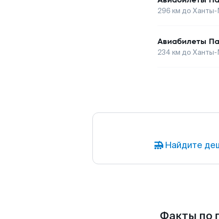
296
км до
Ханты-
Авиабилеты
Па
234
км до
Ханты-
Найдите деш
Факты по 