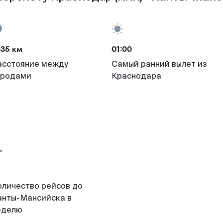
635 км
01:00
асстояние между
Самый ранний вылет из
ородами
Краснодара
оличество рейсов до
анты-Мансийска в
еделю