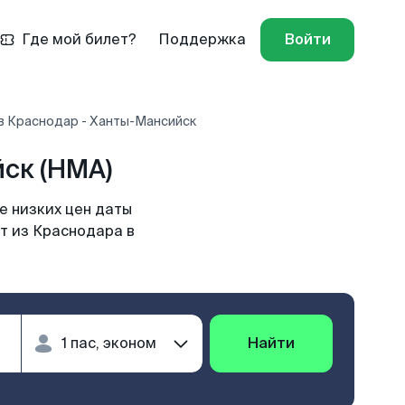
Где мой билет?
Поддержка
Войти
в Краснодар - Ханты-Мансийск
ск (HMA)
е низких цен даты
т из Краснодара в
Найти