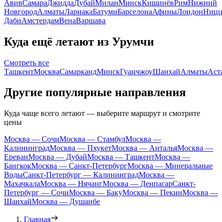
Авив
Самара
Джидда
Дубай
Милан
Минск
Кишинёв
Рим
Нижний
Новгород
Алматы
Ларнака
Батуми
Барселона
Афины
Лондон
Ницц
Даби
Амстердам
Вена
Варшава
Куда ещё летают из Урумчи
Смотреть все
Ташкент
Москва
Самарканд
Минск
Гуанчжоу
Шанхай
Алматы
Аст
Другие популярные направления
Куда чаще всего летают — выберите маршрут и смотрите
цены
Москва — Сочи
Москва — Стамбул
Москва —
Калининград
Москва — Пхукет
Москва — Анталья
Москва —
Ереван
Москва — Дубай
Москва — Ташкент
Москва —
Бангкок
Москва — Санкт-Петербург
Москва — Минеральные
Воды
Санкт-Петербург — Калининград
Москва —
Махачкала
Москва — Нячанг
Москва — Денпасар
Санкт-
Петербург — Сочи
Москва — Баку
Москва — Пекин
Москва —
Шанхай
Москва — Душанбе
Главная