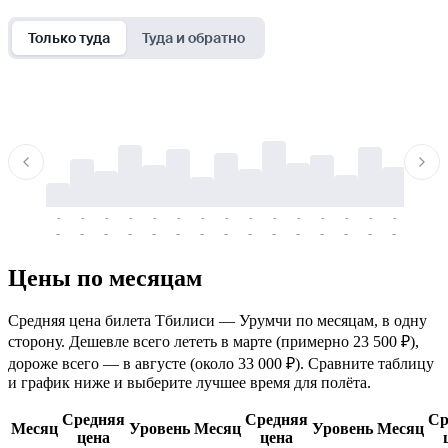
Только туда
Туда и обратно
-
-
-
-
-
-
-
-
-
-
-
-
-
-
-
-
-
-
-
-
-
-
-
-
-
-
-
-
-
-
-
-
-
-
Цены по месяцам
Средняя цена билета Тбилиси — Урумчи по месяцам, в одну
сторону. Дешевле всего лететь в марте (примерно 23 500 ₽),
дороже всего — в августе (около 33 000 ₽). Сравните таблицу
и график ниже и выберите лучшее время для полёта.
Средняя
Средняя
Ср
Месяц
Уровень
Месяц
Уровень
Месяц
цена
цена