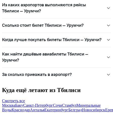
Из каких аэропортов выполняются рейсы
Тбилиси — Урумчи?
Сколько стоит билет Тбилиси — Урумчи?
Когда лучше покупать билеты Тбилиси — Урумчи?
Как найти дешёвые авиабилеты Тбилиси —
Урумчи?
За сколько приезжать в аэропорт?
Куда ещё летают из Тбилиси
Смотреть все
Москва
Баку
Санкт-Петербург
Сочи
Стамбул
Минеральные
Воды
Краснодар
Анталья
Екатеринбург
Белград
Новосибирск
Ере