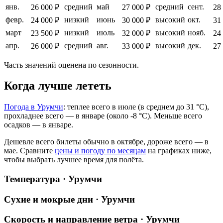
янв.
средний
май
средний
сент.
26 000 ₽
27 000 ₽
28
февр.
низкий
июнь
высокий
окт.
24 000 ₽
30 000 ₽
31
март
низкий
июль
высокий
нояб.
23 500 ₽
32 000 ₽
24
апр.
средний
авг.
высокий
дек.
26 000 ₽
33 000 ₽
27
Часть значений оценена по сезонности.
Когда лучше лететь
Погода в Урумчи
: теплее всего в июле (в среднем до 31 °C),
прохладнее всего — в январе (около -8 °C). Меньше всего
осадков — в январе.
Дешевле всего билеты обычно в октябре, дороже всего — в
мае.
Сравните
цены и погоду по месяцам
на графиках ниже,
чтобы выбрать лучшее время для полёта.
Температура · Урумчи
Сухие и мокрые дни · Урумчи
Скорость и направление ветра · Урумчи