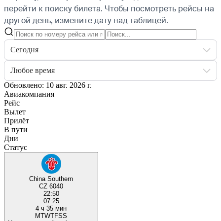
перейти к поиску билета.
Чтобы посмотреть рейсы на
другой день, измените дату над таблицей.
Сегодня
Любое время
Обновлено: 10 авг. 2026 г.
Авиакомпания
Рейс
Вылет
Прилёт
В пути
Дни
Статус
China Southern
CZ 6040
22:50
07:25
4 ч 35 мин
M
T
W
T
F
S
S