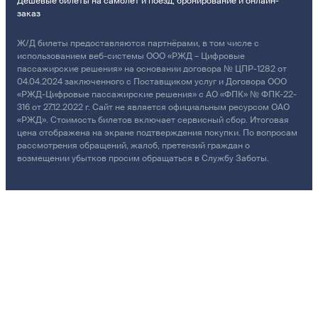
Дешевые билеты на самолет и поезд, бронирование и онлайн-
заказ
Ж/Д билеты предоставляются партнёрами, в том числе с
использованием веб-системы ООО «РЖД – Цифровые
пассажирские решения» на основании договора № ЦПР-1282 от
04.04.2024 заключенного с Поставщиком услуг и Договора ООО
«РЖД-Цифровые пассажирские решения» с АО «ФПК» № ФПК-22-
316 от 27.12.2022 г. Сайт не является официальным ресурсом ОАО
«РЖД». Стоимость билетов включает сервисный сбор. Итоговая
цена отображена на экране подтверждения покупки. По вопросам
рассмотрения обращений, жалоб, претензий граждан о
возмещении убытков просим обращаться в Службу Заботы.