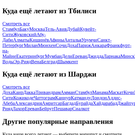
Куда ещё летают из Тбилиси
Смотреть все
Стамбул
Баку
Москва
Тель-Авив
Дубай
Кувейт-
Сити
Жуковский
Абу-
Даби
Алматы
Кишинёв
Афины
Анталья
Урумчи
Санкт-
Петербург
Милан
Мюнхен
Сочи
Доха
Париж
Анкара
Франкфурт-
на-
Майне
Екатеринбург
Мумбаи
Дели
Ереван
Джидда
Ларнака
Минск
Воды
Эр-Рияд
Вена
Белград
Шымкент
Куда ещё летают из Шарджи
Смотреть все
Доха
Каир
Дакка
Тривандрам
Амман
Стамбул
Манама
Маскат
Кочи
Сити
Кожикоде
Чаттограм
Каннур
Катманду
Лондон
Аддис-
Абеба
Александрия
Амритсар
Багдад
Бурайда
Хайдарабад
Джайпу
Рияд
Лахор
Ереван
Бейрут
Пешавар
Сиалкот
Другие популярные направления
Куда чаще всего летают — выберите маршрут и смотрите