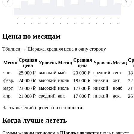
-
-
-
-
-
-
-
-
-
-
-
-
-
-
-
-
-
-
-
-
-
-
-
-
-
-
-
-
-
-
-
-
-
-
Цены по месяцам
Тбилиси → Шарджа, средняя цена в одну сторону
Средняя
Средняя
Ср
Месяц
Уровень
Месяц
Уровень
Месяц
цена
цена
янв.
высокий
май
средний
сент.
25 000 ₽
20 000 ₽
18
февр.
высокий
июнь
низкий
окт.
24 000 ₽
18 000 ₽
22
март
высокий
июль
низкий
нояб.
23 000 ₽
17 000 ₽
21
апр.
средний
авг.
низкий
дек.
21 000 ₽
17 000 ₽
26
Часть значений оценена по сезонности.
Когда лучше лететь
Самым жарким периодом в
Шардже
являются июль и август,