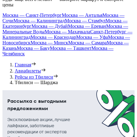
цены
Москва — Санкт-Петербург
Москва — Анталья
Москва —
Сочи
Москва — Калининград
Москва — Стамбул
Москва —
Екатеринбург
Москва — Дубай
Москва — Ереван
Москва —
Минеральные Воды
Москва — Махачкала
Санкт-Петербург —
Калининград
Москва — Краснодар
Москва — Уфа
Москва —
Новосибирск
Москва — Минск
Москва — Самара
Москва —
Казань
Москва — Баку
Москва — Ташкент
Москва —
Челябинск
Главная
Авиабилеты
Рейсы из Тбилиси
Тбилиси — Шарджа
Рассылка с выгодными
предложениями
Эксклюзивные акции, лучшие
лайфхаки, заботливые
рекомендации от экспертов