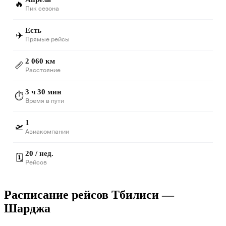
🔥
Пик сезона
Есть
✈️
Прямые рейсы
2 060 км
📏
Расстояние
3 ч 30 мин
⏱️
Время в пути
1
🛫
Авиакомпании
20 / нед.
🗓️
Рейсов
Расписание рейсов Тбилиси —
Шарджа