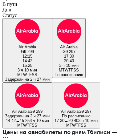
В пути
Дни
Статус
Air Arabia
Air Arabia
G9 299
G9 297
12:15
17:30
14:42
20:40
15:25
3 ч 10 мин
3 ч 10 мин
M
T
W
T
F
S
S
M
T
W
T
F
S
S
По расписанию
Задержан на 2 ч 27 мин
Air Arabia
G9 299
Air Arabia
G9 297
Задержан на 2 ч 27 мин
По расписанию
14:42
→
15:25
3 ч 10 мин
17:30
→
20:40
3 ч 10 мин
M
T
W
T
F
S
S
M
T
W
T
F
S
S
Цены на авиабилеты по дням Тбилиси —