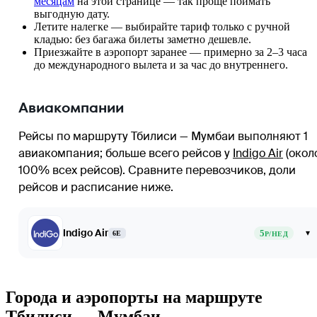
месяцам
на этой странице — так проще поймать
выгодную дату.
Летите налегке — выбирайте тариф только с ручной
кладью: без багажа билеты заметно дешевле.
Приезжайте в аэропорт заранее — примерно за 2–3 часа
до международного вылета и за час до внутреннего.
Авиакомпании
Рейсы по маршруту Тбилиси — Мумбаи выполняют 1
авиакомпания
; больше всего рейсов у
Indigo Air
(окол
100% всех рейсов)
. Сравните перевозчиков, доли
рейсов и расписание ниже.
Indigo Air
5
▾
6E
Р/НЕД
Города и аэропорты на маршруте
Тбилиси — Мумбаи