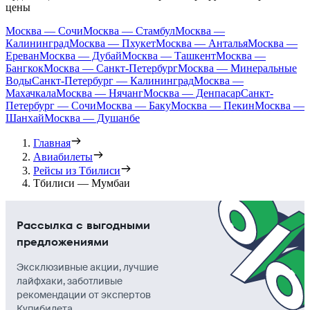
цены
Москва — Сочи
Москва — Стамбул
Москва —
Калининград
Москва — Пхукет
Москва — Анталья
Москва —
Ереван
Москва — Дубай
Москва — Ташкент
Москва —
Бангкок
Москва — Санкт-Петербург
Москва — Минеральные
Воды
Санкт-Петербург — Калининград
Москва —
Махачкала
Москва — Нячанг
Москва — Денпасар
Санкт-
Петербург — Сочи
Москва — Баку
Москва — Пекин
Москва —
Шанхай
Москва — Душанбе
Главная
Авиабилеты
Рейсы из Тбилиси
Тбилиси — Мумбаи
Рассылка с выгодными
предложениями
Эксклюзивные акции, лучшие
лайфхаки, заботливые
рекомендации от экспертов
Купибилета