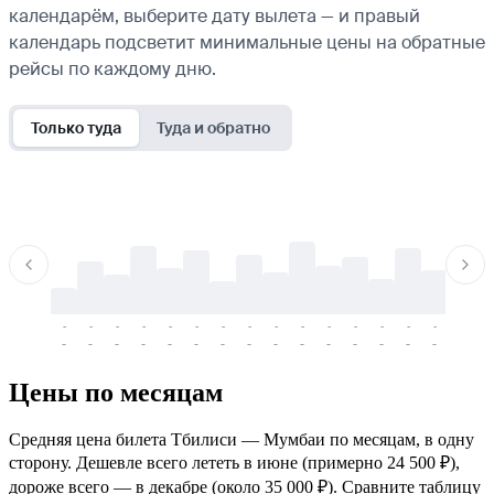
календарём, выберите дату вылета — и правый
календарь подсветит минимальные цены на обратные
рейсы по каждому дню.
Только туда
Туда и обратно
-
-
-
-
-
-
-
-
-
-
-
-
-
-
-
-
-
-
-
-
-
-
-
-
-
-
-
-
-
-
-
-
-
-
Цены по месяцам
Средняя цена билета Тбилиси — Мумбаи по месяцам, в одну
сторону. Дешевле всего лететь в июне (примерно 24 500 ₽),
дороже всего — в декабре (около 35 000 ₽). Сравните таблицу