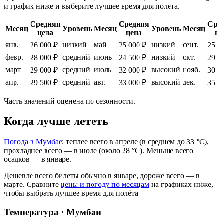
и график ниже и выберите лучшее время для полёта.
Средняя
Средняя
Ср
Месяц
Уровень
Месяц
Уровень
Месяц
цена
цена
янв.
низкий
май
низкий
сент.
26 000 ₽
25 000 ₽
25
февр.
средний
июнь
низкий
окт.
28 000 ₽
24 500 ₽
29
март
средний
июль
высокий
нояб.
29 000 ₽
32 000 ₽
30
апр.
средний
авг.
высокий
дек.
29 500 ₽
33 000 ₽
35
Часть значений оценена по сезонности.
Когда лучше лететь
Погода в Мумбае
: теплее всего в апреле (в среднем до 33 °C),
прохладнее всего — в июле (около 28 °C). Меньше всего
осадков — в январе.
Дешевле всего билеты обычно в январе, дороже всего — в
марте.
Сравните
цены и погоду по месяцам
на графиках ниже,
чтобы выбрать лучшее время для полёта.
Температура · Мумбаи