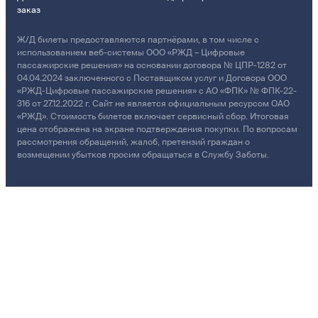
заказ
Ж/Д билеты предоставляются партнёрами, в том числе с
использованием веб-системы ООО «РЖД – Цифровые
пассажирские решения» на основании договора № ЦПР-1282 от
04.04.2024 заключенного с Поставщиком услуг и Договора ООО
«РЖД-Цифровые пассажирские решения» с АО «ФПК» № ФПК-22-
316 от 27.12.2022 г. Сайт не является официальным ресурсом ОАО
«РЖД». Стоимость билетов включает сервисный сбор. Итоговая
цена отображена на экране подтверждения покупки. По вопросам
рассмотрения обращений, жалоб, претензий граждан о
возмещении убытков просим обращаться в Службу Заботы.