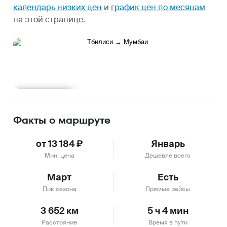
календарь низких цен
и
график цен по месяцам
на этой странице.
Подробнее
Факты о маршруте
от 13 184 ₽
Январь
Мин. цена
Дешевле всего
Март
Есть
Пик сезона
Прямые рейсы
3 652 км
5 ч 4 мин
Расстояние
Время в пути