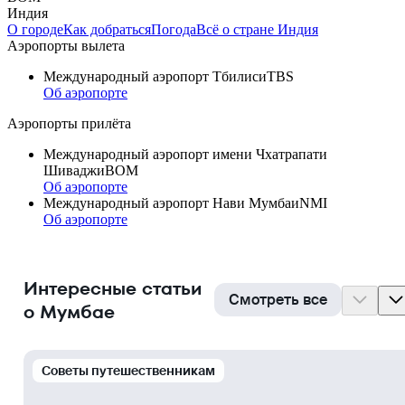
Индия
О городе
Как добраться
Погода
Всё о стране Индия
Аэропорты вылета
Международный аэропорт Тбилиси
TBS
Об аэропорте
Аэропорты прилёта
Международный аэропорт имени Чхатрапати
Шиваджи
BOM
Об аэропорте
Международный аэропорт Нави Мумбаи
NMI
Об аэропорте
Интересные статьи
Смотреть все
о Мумбае
Cоветы путешественникам