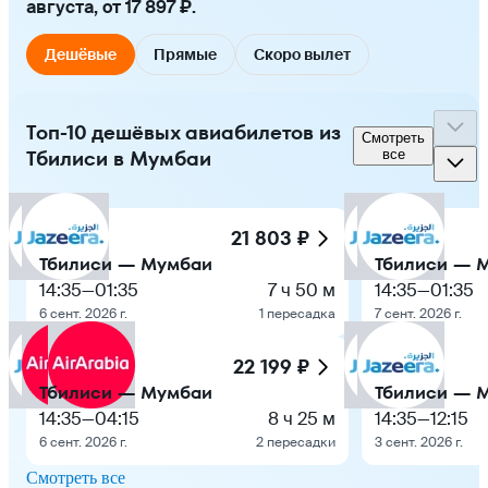
августа, от 17 897 ₽.
Дешёвые
Прямые
Скоро вылет
Топ-10 дешёвых авиабилетов из
Смотреть
Тбилиси в Мумбаи
все
21 803 ₽
Тбилиси — Мумбаи
Тбилиси — 
14:35
—
01:35
7 ч 50 м
14:35
—
01:35
6 сент. 2026 г.
1 пересадка
7 сент. 2026 г.
22 199 ₽
Тбилиси — Мумбаи
Тбилиси — 
14:35
—
04:15
8 ч 25 м
14:35
—
12:15
6 сент. 2026 г.
2 пересадки
3 сент. 2026 г.
Смотреть все