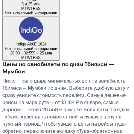
5 ч 25 мин
M
T
W
T
F
S
S
Нет актуальной информации
Indigo Air
6E 1824
Нет актуальной информации
20:00
→
02:55
5 ч 25 мин
M
T
W
T
F
S
S
Цены на авиабилеты по дням Тбилиси —
Мумбаи
Ниже — календарь минимальных цен на авиабилеты
Тбилиси — Мумбаи по дням. Выберите удобную дату и
сразу увидите стоимость перелёта. Самые дешёвые
рейсы на маршруте — от 13 184 ₽ в январе, самые
дорогие — около 28 558 ₽ в марте. Если даты поездки
гибкие, календарь поможет найти лучшую цену на
нужный период. Чтобы увидеть цены на рейсы туда-
обратно, переключите вкладку «Туда-обратно» над