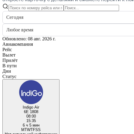
Сегодня
Любое время
Обновлено: 08 авг. 2026 г.
Авиакомпания
Рейс
Вылет
Прилёт
В пути
Дни
Статус
Indigo Air
6E 1808
08:00
15:35
6 ч 5 мин
M
T
W
T
F
S
S