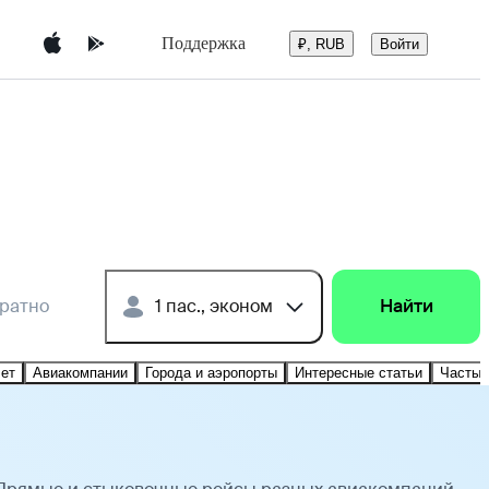
Поддержка
Войти
₽, RUB
братно
1 пас., эконом
Найти
лет
Авиакомпании
Города и аэропорты
Интересные статьи
Частые