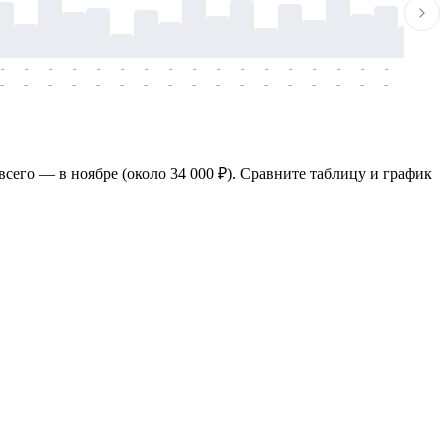
-
-
-
-
-
-
-
-
-
-
-
-
-
-
-
-
-
-
-
-
-
-
-
-
-
-
-
-
-
-
-
-
-
-
-
-
-
-
всего — в ноябре (около 34 000 ₽). Сравните таблицу и график