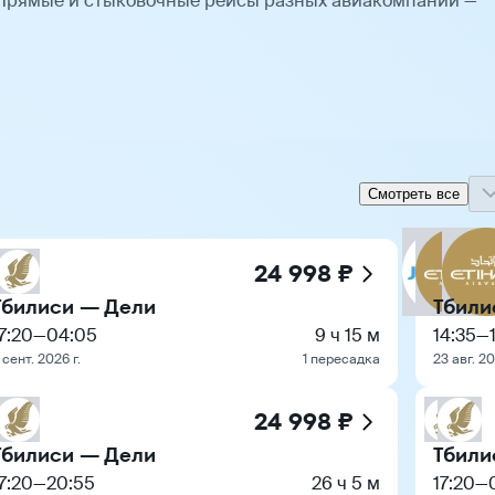
 Прямые и стыковочные рейсы разных авиакомпаний —
Смотреть все
24 998 ₽
Тбилиси — Дели
Тбили
7:20
—
04:05
9 ч 15 м
14:35
—
 сент. 2026 г.
1 пересадка
23 авг. 20
24 998 ₽
Тбилиси — Дели
Тбили
7:20
—
20:55
26 ч 5 м
17:20
—