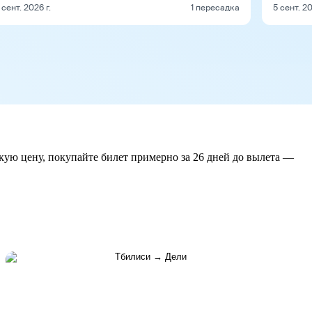
 сент. 2026 г.
1 пересадка
5 сент. 20
зкую цену, покупайте билет примерно за 26 дней до вылета —