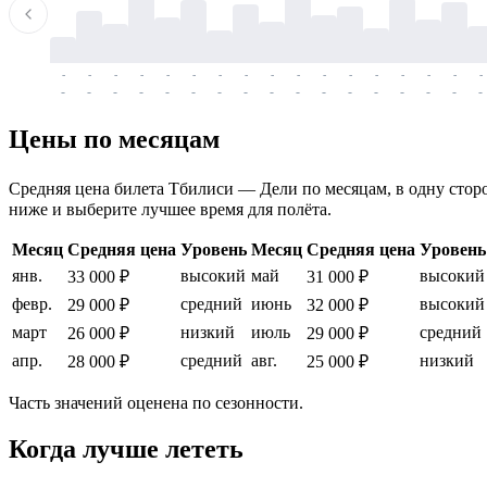
-
-
-
-
-
-
-
-
-
-
-
-
-
-
-
-
-
-
-
-
-
-
-
-
-
-
-
-
-
-
-
-
-
-
Цены по месяцам
Средняя цена билета Тбилиси — Дели по месяцам, в одну сторон
ниже и выберите лучшее время для полёта.
Месяц
Средняя цена
Уровень
Месяц
Средняя цена
Уровень
янв.
высокий
май
высокий
33 000 ₽
31 000 ₽
февр.
средний
июнь
высокий
29 000 ₽
32 000 ₽
март
низкий
июль
средний
26 000 ₽
29 000 ₽
апр.
средний
авг.
низкий
28 000 ₽
25 000 ₽
Часть значений оценена по сезонности.
Когда лучше лететь