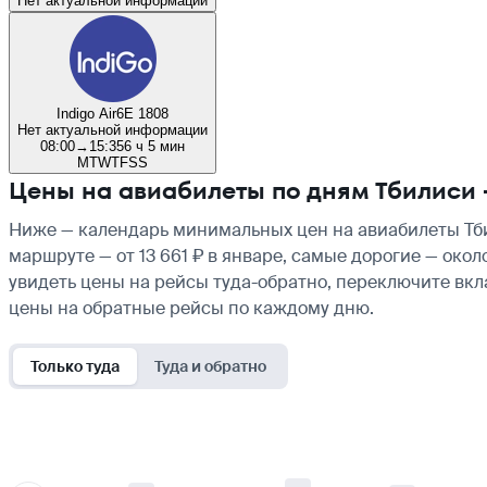
Нет актуальной информации
Indigo Air
6E 1808
Нет актуальной информации
08:00
→
15:35
6 ч 5 мин
M
T
W
T
F
S
S
Цены на авиабилеты по дням Тбилиси
Ниже — календарь минимальных цен на авиабилеты Тби
маршруте — от 13 661 ₽ в январе, самые дорогие — око
увидеть цены на рейсы туда-обратно, переключите вк
цены на обратные рейсы по каждому дню.
Только туда
Туда и обратно