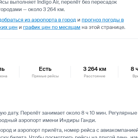
сы выполняет Indigo Air, перелёт без пересадок
ородами — около 3 264 км.
добраться из аэропорта в город
и
прогноз погоды в
ких цен
и
график цен по месяцам
на этой странице.
ль
Есть
3 264 км
8 
зона
Прямые рейсы
Расстояние
Вр
 дату. Перелёт занимает около 8 ч 10 мин. Регулярные 
родный аэропорт имени Индиры Ганди.
город и аэропорт прилёта, номер рейса с авиакомпанией,
ску билета.
Чтобы посмотреть рейсы на другой день, из