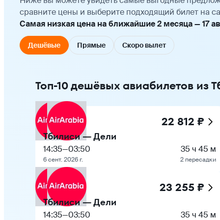
Ниже вы можете увидеть самые выгодные предлож
сравните цены и выберите подходящий билет на са
Самая низкая цена на ближайшие 2 месяца — 17 авгу
Дешёвые
Прямые
Скоро вылет
Топ-10 дешёвых авиабилетов из Т
22 812 ₽
Тбилиси — Дели
14:35
—
03:50
35 ч 45 м
6 сент. 2026 г.
2 пересадки
23 255 ₽
Тбилиси — Дели
14:35
—
03:50
35 ч 45 м