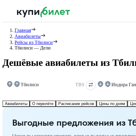
Главная
Авиабилеты
Рейсы из Тбилиси
Тбилиси — Дели
Дешёвые авиабилеты из Тбил
Тбилиси
TBS
Индира Га
Авиабилеты
О перелёте
Расписание рейсов
Цены по дням
Це
Выгодные предложения из Т