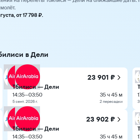
ения на перелёты Тбилиси — Дели на ближайшие даты.
молёт.
ста, от 17 798 ₽.
билиси в Дели
23 901 ₽
Тбилиси — Дели
14:35
—
03:50
35 ч 45 м
1
5 сент. 2026 г.
2 пересадки
3
23 902 ₽
Тбилиси — Дели
14:35
—
03:50
35 ч 45 м
1