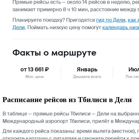
Прямые рейсы есть — около 14 рейсов в неделю, рей
занимает примерно 8 ч 10 мин, расстояние между г
Планируете поездку? Пригодятся
гид по Дели
,
как 
Дели
.
Поймать низкую цену помогут
календарь низ
Факты о маршруте
от 13 661 ₽
Январь
Ию
Мин. цена
Дешевле всего
Пик се
Расписание рейсов из Тбилиси в Дели
В таблице — прямые рейсы Тбилиси — Дели на выбранную
Международный аэропорт Тбилиси, прилёт в Междуна
Для каждого рейса показаны: время вылета (местное), 
откроете карточку с деталями и сможете перейти к пои