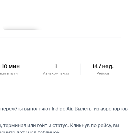
Подробнее
ч 10 мин
1
14 / нед.
емя в пути
Авиакомпании
Рейсов
перелёты выполняют Indigo Air.
Вылеты из аэропортов
 терминал или гейт и статус. Кликнув по рейсу, вы
мените дату над таблицей.