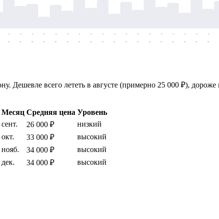
-
-
-
-
-
-
-
-
-
-
-
-
-
-
-
-
-
-
-
-
-
-
-
-
-
-
-
-
-
-
-
-
-
-
-
-
у. Дешевле всего лететь в августе (примерно 25 000 ₽), дороже 
Месяц
Средняя цена
Уровень
сент.
низкий
26 000 ₽
окт.
высокий
33 000 ₽
нояб.
высокий
34 000 ₽
дек.
высокий
34 000 ₽