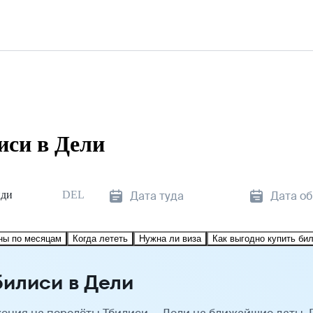
иси в Дели
нди
DEL
Дата туда
Дата о
ны по месяцам
Когда лететь
Нужна ли виза
Как выгодно купить би
билиси в Дели