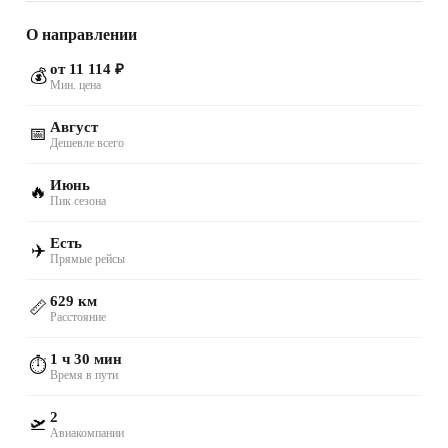
О направлении
от 11 114 ₽
💰
Мин. цена
Август
📅
Дешевле всего
Июнь
🔥
Пик сезона
Есть
✈️
Прямые рейсы
629 км
📏
Расстояние
1 ч 30 мин
⏱️
Время в пути
2
🛫
Авиакомпании