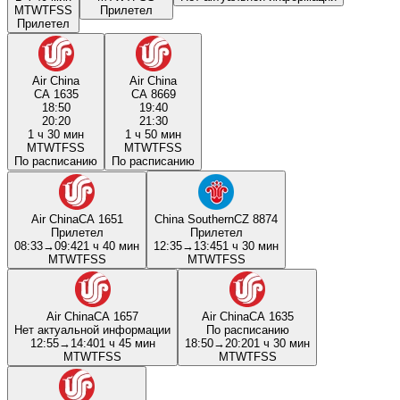
M
T
W
T
F
S
S
Прилетел
Прилетел
Air China
Air China
CA 1635
CA 8669
18:50
19:40
20:20
21:30
1 ч 30 мин
1 ч 50 мин
M
T
W
T
F
S
S
M
T
W
T
F
S
S
По расписанию
По расписанию
Air China
CA 1651
China Southern
CZ 8874
Прилетел
Прилетел
08:33
→
09:42
1 ч 40 мин
12:35
→
13:45
1 ч 30 мин
M
T
W
T
F
S
S
M
T
W
T
F
S
S
Air China
CA 1657
Air China
CA 1635
Нет актуальной информации
По расписанию
12:55
→
14:40
1 ч 45 мин
18:50
→
20:20
1 ч 30 мин
M
T
W
T
F
S
S
M
T
W
T
F
S
S