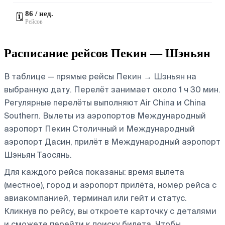
86 / нед.
🗓️
Рейсов
Расписание рейсов Пекин — Шэньян
В таблице — прямые рейсы Пекин → Шэньян на
выбранную дату. Перелёт занимает около 1 ч 30 мин.
Регулярные перелёты выполняют Air China и China
Southern.
Вылеты из аэропортов Международный
аэропорт Пекин Столичный и Международный
аэропорт Дасин, прилёт в Международный аэропорт
Шэньян Таосянь.
Для каждого рейса показаны: время вылета
(местное), город и аэропорт прилёта, номер рейса с
авиакомпанией, терминал или гейт и статус.
Кликнув по рейсу, вы откроете карточку с деталями
и сможете перейти к поиску билета.
Чтобы