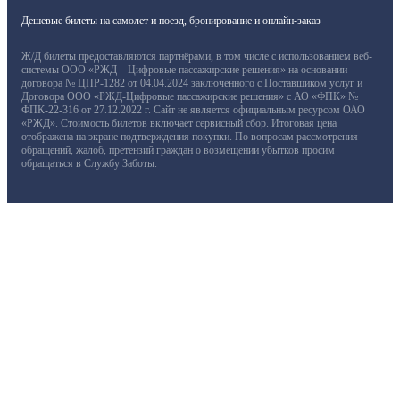
Дешевые билеты на самолет и поезд, бронирование и онлайн-заказ
Ж/Д билеты предоставляются партнёрами, в том числе с использованием веб-
системы ООО «РЖД – Цифровые пассажирские решения» на основании
договора № ЦПР-1282 от 04.04.2024 заключенного с Поставщиком услуг и
Договора ООО «РЖД-Цифровые пассажирские решения» с АО «ФПК» №
ФПК-22-316 от 27.12.2022 г. Сайт не является официальным ресурсом ОАО
«РЖД». Стоимость билетов включает сервисный сбор. Итоговая цена
отображена на экране подтверждения покупки. По вопросам рассмотрения
обращений, жалоб, претензий граждан о возмещении убытков просим
обращаться в Службу Заботы.