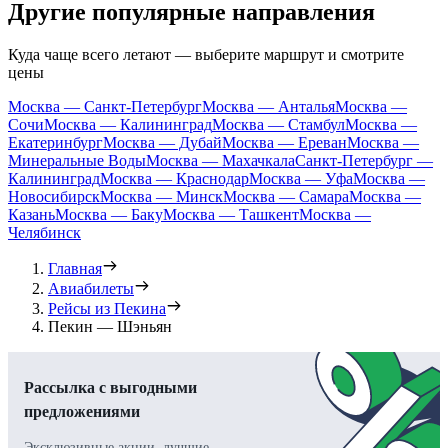
Другие популярные направления
Куда чаще всего летают — выберите маршрут и смотрите
цены
Москва — Санкт-Петербург
Москва — Анталья
Москва —
Сочи
Москва — Калининград
Москва — Стамбул
Москва —
Екатеринбург
Москва — Дубай
Москва — Ереван
Москва —
Минеральные Воды
Москва — Махачкала
Санкт-Петербург —
Калининград
Москва — Краснодар
Москва — Уфа
Москва —
Новосибирск
Москва — Минск
Москва — Самара
Москва —
Казань
Москва — Баку
Москва — Ташкент
Москва —
Челябинск
Главная
Авиабилеты
Рейсы из Пекина
Пекин — Шэньян
Рассылка с выгодными
предложениями
Эксклюзивные акции, лучшие