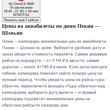
Air China
CA 8669
По расписанию
19:40
→
21:30
1 ч 50 мин
M
T
W
T
F
S
S
Показать ещё 2 рейсов
Цены на авиабилеты по дням Пекин —
Шэньян
Ниже — календарь минимальных цен на авиабилеты
Пекин — Шэньян по дням. Выберите удобную дату и
сразу увидите стоимость перелёта. Самые дешёвые
рейсы на маршруте — от 11 114 ₽ в августе, самые
дорогие — около 41 785 ₽ в июне. Если даты поездки
гибкие, календарь поможет найти лучшую цену на
нужный период. Чтобы увидеть цены на рейсы туда-
обратно, переключите вкладку «Туда-обратно» над
календарём, выберите дату вылета — и правый
календарь подсветит минимальные цены на
обратные рейсы по каждому дню.