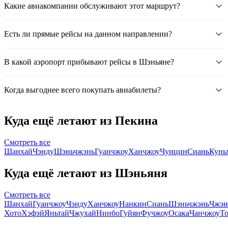
Какие авиакомпании обслуживают этот маршрут?
Есть ли прямые рейсы на данном направлении?
В какой аэропорт прибывают рейсы в Шэньяне?
Когда выгоднее всего покупать авиабилеты?
Куда ещё летают из Пекина
Смотреть все
Шанхай
Чэнду
Шэньчжэнь
Гуанчжоу
Ханчжоу
Чунцин
Сиань
Кунь
Куда ещё летают из Шэньяня
Смотреть все
Шанхай
Гуанчжоу
Чэнду
Ханчжоу
Нанкин
Сиань
Шэньчжэнь
Чжэн
Хото
Хэфэй
Яньтай
Чжухай
Нинбо
Гуйян
Фучжоу
Осака
Чанчжоу
Т