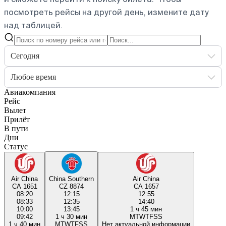
посмотреть рейсы на другой день, измените дату
над таблицей.
Сегодня
Любое время
Авиакомпания
Рейс
Вылет
Прилёт
В пути
Дни
Статус
Air China
China Southern
Air China
CA 1651
CZ 8874
CA 1657
08:20
12:15
12:55
08:33
12:35
14:40
10:00
13:45
1 ч 45 мин
09:42
1 ч 30 мин
M
T
W
T
F
S
S
1 ч 40 мин
M
T
W
T
F
S
S
Нет актуальной информации