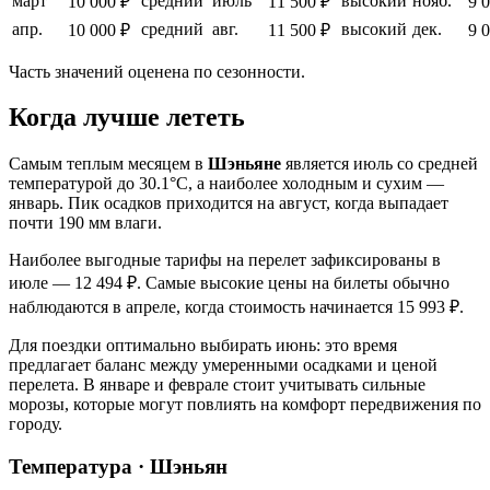
март
средний
июль
высокий
нояб.
10 000 ₽
11 500 ₽
9 
апр.
средний
авг.
высокий
дек.
10 000 ₽
11 500 ₽
9 
Часть значений оценена по сезонности.
Когда лучше лететь
Самым теплым месяцем в
Шэньяне
является июль со средней
температурой до 30.1°C, а наиболее холодным и сухим —
январь. Пик осадков приходится на август, когда выпадает
почти 190 мм влаги.
Наиболее выгодные тарифы на перелет зафиксированы в
июле — 12 494 ₽. Самые высокие цены на билеты обычно
наблюдаются в апреле, когда стоимость начинается 15 993 ₽.
Для поездки оптимально выбирать июнь: это время
предлагает баланс между умеренными осадками и ценой
перелета. В январе и феврале стоит учитывать сильные
морозы, которые могут повлиять на комфорт передвижения по
городу.
Температура · Шэньян