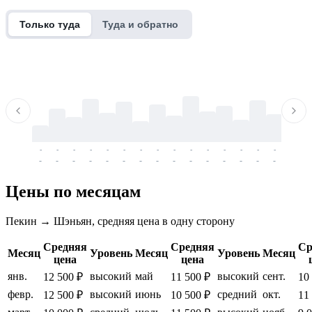
Только туда
Туда и обратно
-
-
-
-
-
-
-
-
-
-
-
-
-
-
-
-
-
-
-
-
-
-
-
-
-
-
-
-
-
-
-
-
-
-
Цены по месяцам
Пекин → Шэньян, средняя цена в одну сторону
Средняя
Средняя
Ср
Месяц
Уровень
Месяц
Уровень
Месяц
цена
цена
янв.
высокий
май
высокий
сент.
12 500 ₽
11 500 ₽
10
февр.
высокий
июнь
средний
окт.
12 500 ₽
10 500 ₽
11