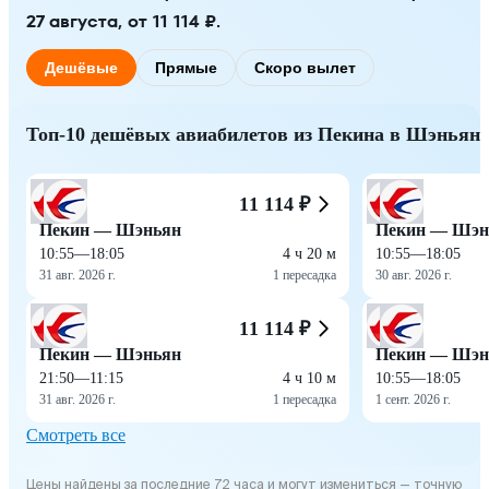
27 августа, от 11 114 ₽.
Дешёвые
Прямые
Скоро вылет
Топ-10 дешёвых авиабилетов из Пекина в Шэньян
11 114 ₽
Пекин — Шэньян
Пекин — Шэн
10:55
—
18:05
4 ч 20 м
10:55
—
18:05
31 авг. 2026 г.
1 пересадка
30 авг. 2026 г.
11 114 ₽
Пекин — Шэньян
Пекин — Шэн
21:50
—
11:15
4 ч 10 м
10:55
—
18:05
31 авг. 2026 г.
1 пересадка
1 сент. 2026 г.
Смотреть все
Цены найдены за последние 72 часа и могут измениться — точную