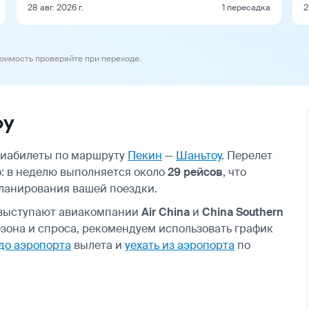
28 авг. 2026 г.
1 пересадка
2
тоимость проверяйте при переходе.
оу
авиабилеты по маршруту
Пекин
—
Шаньтоу
. Перелет
: в неделю выполняется около
29 рейсов
, что
ланирования вашей поездки.
 выступают авиакомпании
Air China
и
China Southern
сезона и спроса, рекомендуем использовать график
 до аэропорта
вылета и
уехать из аэропорта
по