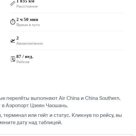
1 835 км
📏
Расстояние
2 ч 50 мин
⏱️
Время в пути
2
🛫
Авиакомпании
87 / нед.
🗓️
Рейсов
 перелёты выполняют Air China и China Southern.
в Аэропорт Цзеян Чаошань.
 терминал или гейт и статус. Кликнув по рейсу, вы
мените дату над таблицей.