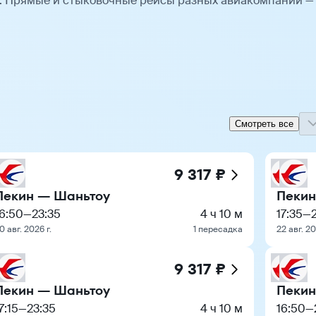
. Прямые и стыковочные рейсы разных авиакомпаний —
Смотреть все
9 317 ₽
Пекин — Шаньтоу
Пекин
16:50
—
23:35
4 ч 10 м
17:35
—
0 авг. 2026 г.
1 пересадка
22 авг. 20
9 317 ₽
Пекин — Шаньтоу
Пекин
7:15
—
23:35
4 ч 10 м
16:50
—