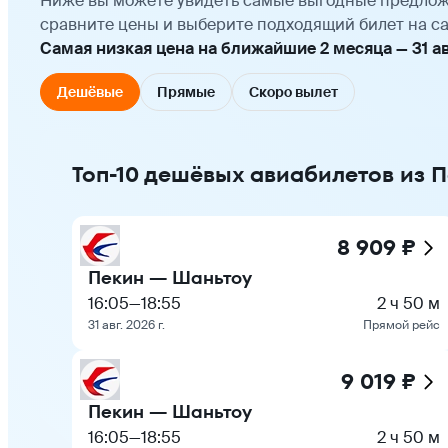
Ниже вы можете увидеть самые выгодные предлож
сравните цены и выберите подходящий билет на са
Самая низкая цена на ближайшие 2 месяца — 31 авг
Дешёвые
Прямые
Скоро вылет
Топ-10 дешёвых авиабилетов из 
8 909 ₽
Пекин — Шаньтоу
16:05
—
18:55
2 ч 50 м
31 авг. 2026 г.
Прямой рейс
9 019 ₽
Пекин — Шаньтоу
16:05
—
18:55
2 ч 50 м