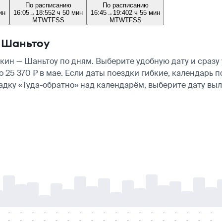
По расписанию
По расписанию
ин
16:05
→
18:55
2 ч 50 мин
16:45
→
19:40
2 ч 55 мин
M
T
W
T
F
S
S
M
T
W
T
F
S
S
 Шаньтоу
ин — Шаньтоу по дням. Выберите удобную дату и сразу
ло 25 370 ₽ в мае. Если даты поездки гибкие, календар
ладку «Туда-обратно» над календарём, выберите дату в
-
-
-
-
-
-
-
-
-
-
-
-
-
-
-
-
-
-
-
-
-
-
-
-
-
-
-
-
-
-
-
-
-
-
-
-