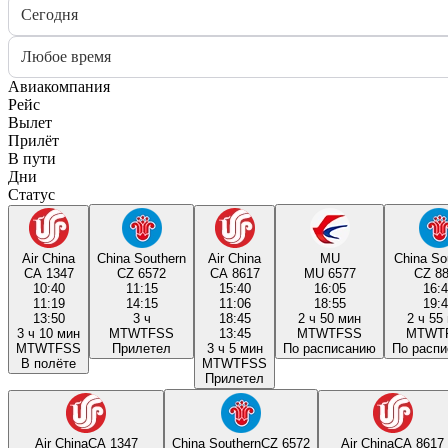
Сегодня
Любое время
Авиакомпания
Рейс
Вылет
Прилёт
В пути
Дни
Статус
Air China
China Southern
Air China
MU
China So
CA 1347
CZ 6572
CA 8617
MU 6577
CZ 8
10:40
11:15
15:40
16:05
16:
11:19
14:15
11:06
18:55
19:
13:50
3 ч
18:45
2 ч 50 мин
2 ч 55
3 ч 10 мин
M
T
W
T
F
S
S
13:45
M
T
W
T
F
S
S
M
T
W
T
M
T
W
T
F
S
S
Прилетел
3 ч 5 мин
По расписанию
По расп
В полёте
M
T
W
T
F
S
S
Прилетел
Air China
CA 1347
China Southern
CZ 6572
Air China
CA 8617