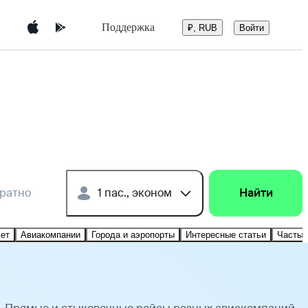
Поддержка
Войти
₽, RUB
братно
1 пас., эконом
Найти
лет
Авиакомпании
Города и аэропорты
Интересные статьи
Частые