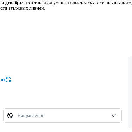
ли
декабрь
: в этот период устанавливается сухая солнечная по
ости затяжных ливней.
но
Направление