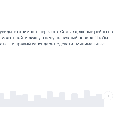
 увидите стоимость перелёта. Самые дешёвые рейсы на
ь поможет найти лучшую цену на нужный период. Чтобы
ылета — и правый календарь подсветит минимальные
-
-
-
-
-
-
-
-
-
-
-
-
-
-
-
-
-
-
-
-
-
-
-
-
-
-
-
-
-
-
-
-
-
-
-
-
-
-