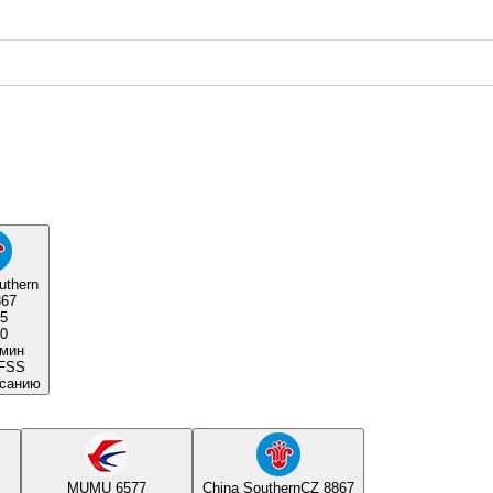
uthern
867
45
40
 мин
F
S
S
исанию
MU
MU 6577
China Southern
CZ 8867