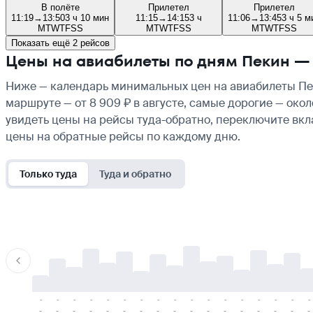
В полёте
Прилетел
Прилетел
11:19
→
13:50
3 ч 10 мин
11:15
→
14:15
3 ч
11:06
→
13:45
3 ч 5 м
M
T
W
T
F
S
S
M
T
W
T
F
S
S
M
T
W
T
F
S
S
Показать ещё 2 рейсов
Цены на авиабилеты по дням Пекин —
Ниже — календарь минимальных цен на авиабилеты Пек
маршруте — от 8 909 ₽ в августе, самые дорогие — око
увидеть цены на рейсы туда-обратно, переключите вк
цены на обратные рейсы по каждому дню.
Только туда
Туда и обратно
-
-
-
-
-
-
-
-
-
-
-
-
-
-
-
-
-
-
-
-
-
-
-
-
-
-
-
-
-
-
-
-
-
-