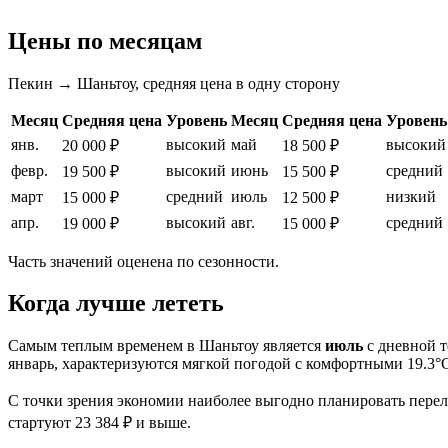
Цены по месяцам
Пекин → Шаньтоу, средняя цена в одну сторону
Месяц
Средняя цена
Уровень
Месяц
Средняя цена
Уровень
янв.
высокий
май
высокий
20 000 ₽
18 500 ₽
февр.
высокий
июнь
средний
19 500 ₽
15 500 ₽
март
средний
июль
низкий
15 000 ₽
12 500 ₽
апр.
высокий
авг.
средний
19 000 ₽
15 000 ₽
Часть значений оценена по сезонности.
Когда лучше лететь
Самым теплым временем в
Шаньтоу
является
июль
с дневной т
январь, характеризуются мягкой погодой с комфортными 19.3°
С точки зрения экономии наиболее выгодно планировать пере
стартуют 23 384 ₽ и выше.