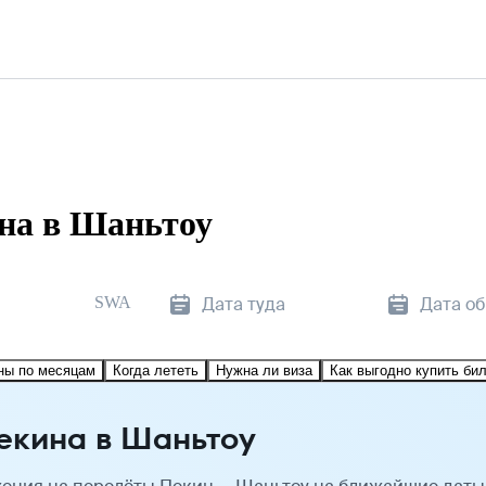
на в Шаньтоу
SWA
Дата туда
Дата о
ны по месяцам
Когда лететь
Нужна ли виза
Как выгодно купить би
екина в Шаньтоу