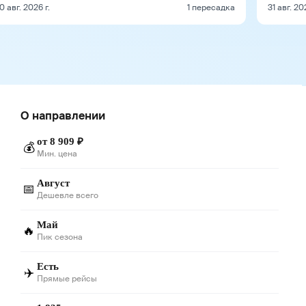
0 авг. 2026 г.
1 пересадка
31 авг. 20
О направлении
от 8 909 ₽
💰
Мин. цена
Август
📅
Дешевле всего
Май
🔥
Пик сезона
Есть
✈️
Прямые рейсы