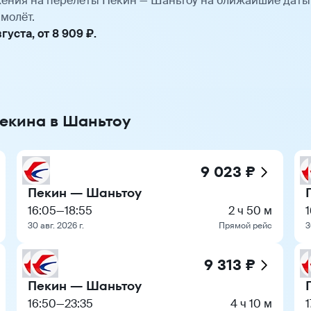
ения на перелёты Пекин — Шаньтоу на ближайшие даты
молёт.
уста, от 8 909 ₽.
Пекина в Шаньтоу
9 023 ₽
Пекин — Шаньтоу
16:05
—
18:55
2 ч 50 м
30 авг. 2026 г.
Прямой рейс
3
9 313 ₽
Пекин — Шаньтоу
16:50
—
23:35
4 ч 10 м
1