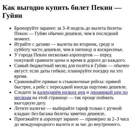
Как выгодно купить билет Пекин —
Гуйян
Бронируйте заранее: за 3–8 недель до вылета билеты
Пекин — Гуйян обычно дешевле, чем в последний
момент.
Играйте с датами — вылеты во вторник, среду и
субботу часто дешевле, чем в пятницу и воскресенье.
У города Пекин несколько аэропортов — перед
покупкой сравните цены и время в дороге до каждого.
Самый бюджетный месяц для полёта в Гуйян — обычно
август: если даты гибкие, планируйте поездку на это
время.
Сравнивайте прямые и стыковочные рейсы: прямой
быстрее, а рейс с пересадкой иногда ощутимо дешевле.
Следите за
календарём низких цен
и
динамикой цен по
месяцам
на этой странице — так проще поймать
выгодную дату.
Летите налегке — выбирайте тариф только с ручной
кладью: без багажа билеты заметно дешевле.
Приезжайте в аэропорт заранее — примерно за 2–3 часа
до международного вылета и за час до внутреннего.