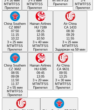
3 ч 30 мин
3 ч 5 мин
M
T
W
T
F
S
S
3 ч
M
T
W
T
F
S
S
M
T
W
T
F
S
S
Прилетел
M
T
W
T
F
S
S
Прилетел
Прилетел
Прилетел
China Southern
Hainan Airlines
Air China
CZ 8897
HU 7189
CA 1433
07:50
08:25
08:30
11:15
12:05
09:29
10:22
10:50
11:55
3 ч 25 мин
3 ч 40 мин
3 ч 25 мин
M
T
W
T
F
S
S
M
T
W
T
F
S
S
M
T
W
T
F
S
S
Прилетел
Прилетел
Задержан на 59 мин
China Southern
Hainan Airlines
Air China
CZ 3682
HU 6385
CA 9631
08:55
09:45
09:55
09:09
13:05
13:25
11:50
3 ч 20 мин
3 ч 30 мин
11:37
M
T
W
T
F
S
S
M
T
W
T
F
S
S
2 ч 55 мин
Прилетел
Прилетел
M
T
W
T
F
S
S
Прилетел