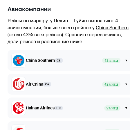
Авиакомпании
Рейсы по маршруту Пекин — Гуйян выполняют 4
авиакомпании
; больше всего рейсов у
China Southern
(около 43% всех рейсов)
. Сравните перевозчиков,
доли рейсов и расписание ниже.
China Southern
42
▾
CZ
Р/НЕД
Air China
42
▾
CA
Р/НЕД
Hainan Airlines
9
▾
HU
Р/НЕД