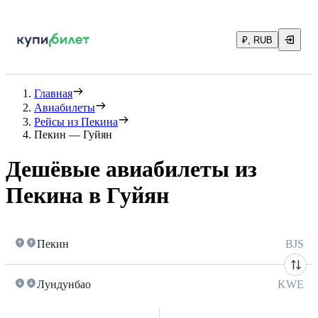
₽, RUB
Главная
Авиабилеты
Рейсы из Пекина
Пекин — Гуйян
Дешёвые авиабилеты из
Пекина в Гуйян
Пекин
BJS
Лундунбао
KWE