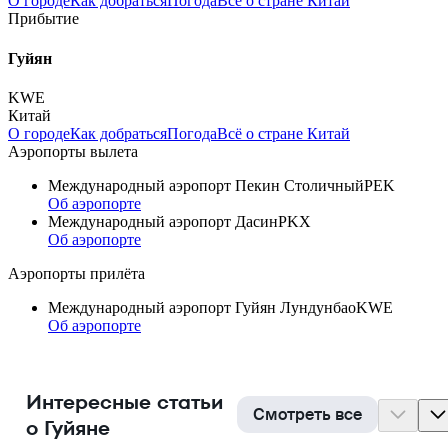
О городе
Как добраться
Погода
Всё о стране Китай
Прибытие
Гуйян
KWE
Китай
О городе
Как добраться
Погода
Всё о стране Китай
Аэропорты вылета
Международный аэропорт Пекин Столичный
PEK
Об аэропорте
Международный аэропорт Дасин
PKX
Об аэропорте
Аэропорты прилёта
Международный аэропорт Гуйян Лундунбао
KWE
Об аэропорте
Интересные статьи
Смотреть все
о Гуйяне