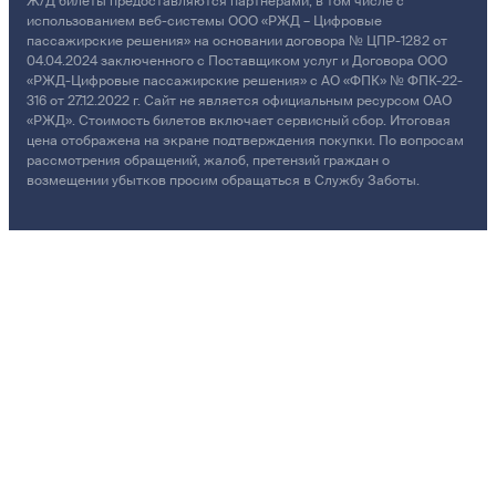
Ж/Д билеты предоставляются партнёрами, в том числе с
использованием веб-системы ООО «РЖД – Цифровые
пассажирские решения» на основании договора № ЦПР-1282 от
04.04.2024 заключенного с Поставщиком услуг и Договора ООО
«РЖД-Цифровые пассажирские решения» с АО «ФПК» № ФПК-22-
316 от 27.12.2022 г. Сайт не является официальным ресурсом ОАО
«РЖД». Стоимость билетов включает сервисный сбор. Итоговая
цена отображена на экране подтверждения покупки. По вопросам
рассмотрения обращений, жалоб, претензий граждан о
возмещении убытков просим обращаться в Службу Заботы.