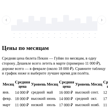
-
-
-
-
-
-
-
-
-
-
-
-
-
-
-
-
-
-
-
-
-
-
-
-
-
-
-
-
-
-
-
-
-
-
Цены по месяцам
Средняя цена билета Пекин — Гуйян по месяцам, в одну
сторону. Дешевле всего лететь в марте (примерно 11 000 ₽),
дороже всего — в феврале (около 18 000 ₽). Сравните таблицу
и график ниже и выберите лучшее время для полёта.
Средняя
Средняя
Ср
Месяц
Уровень
Месяц
Уровень
Месяц
цена
цена
янв.
средний
май
высокий
сент.
14 000 ₽
16 000 ₽
12
февр.
высокий
июнь
средний
окт.
18 000 ₽
14 000 ₽
17
март
низкий
июль
высокий
нояб.
11 000 ₽
17 000 ₽
11