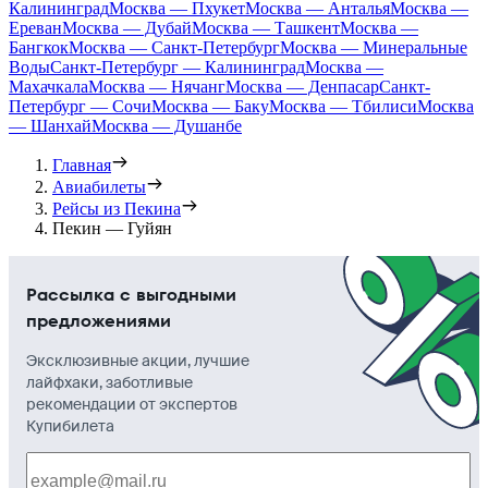
Калининград
Москва — Пхукет
Москва — Анталья
Москва —
Ереван
Москва — Дубай
Москва — Ташкент
Москва —
Бангкок
Москва — Санкт-Петербург
Москва — Минеральные
Воды
Санкт-Петербург — Калининград
Москва —
Махачкала
Москва — Нячанг
Москва — Денпасар
Санкт-
Петербург — Сочи
Москва — Баку
Москва — Тбилиси
Москва
— Шанхай
Москва — Душанбе
Главная
Авиабилеты
Рейсы из Пекина
Пекин — Гуйян
Рассылка с выгодными
предложениями
Эксклюзивные акции, лучшие
лайфхаки, заботливые
рекомендации от экспертов
Купибилета