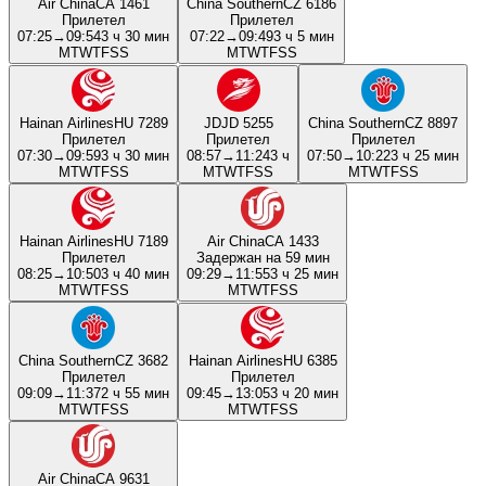
Air China
CA 1461
China Southern
CZ 6186
Прилетел
Прилетел
07:25
→
09:54
3 ч 30 мин
07:22
→
09:49
3 ч 5 мин
M
T
W
T
F
S
S
M
T
W
T
F
S
S
Hainan Airlines
HU 7289
JD
JD 5255
China Southern
CZ 8897
Прилетел
Прилетел
Прилетел
07:30
→
09:59
3 ч 30 мин
08:57
→
11:24
3 ч
07:50
→
10:22
3 ч 25 мин
M
T
W
T
F
S
S
M
T
W
T
F
S
S
M
T
W
T
F
S
S
Hainan Airlines
HU 7189
Air China
CA 1433
Прилетел
Задержан на 59 мин
08:25
→
10:50
3 ч 40 мин
09:29
→
11:55
3 ч 25 мин
M
T
W
T
F
S
S
M
T
W
T
F
S
S
China Southern
CZ 3682
Hainan Airlines
HU 6385
Прилетел
Прилетел
09:09
→
11:37
2 ч 55 мин
09:45
→
13:05
3 ч 20 мин
M
T
W
T
F
S
S
M
T
W
T
F
S
S
Air China
CA 9631