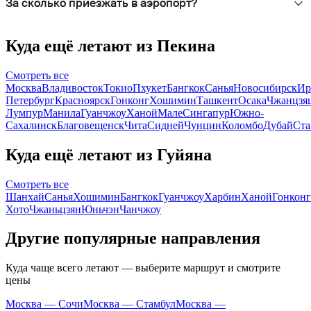
За сколько приезжать в аэропорт?
Куда ещё летают из Пекина
Смотреть все
Москва
Владивосток
Токио
Пхукет
Бангкок
Санья
Новосибирск
Ир
Петербург
Красноярск
Гонконг
Хошимин
Ташкент
Осака
Чжанцзя
Лумпур
Манила
Гуанчжоу
Ханой
Мале
Сингапур
Южно-
Сахалинск
Благовещенск
Чита
Сидней
Чунцин
Коломбо
Дубай
Ста
Куда ещё летают из Гуйяна
Смотреть все
Шанхай
Санья
Хошимин
Бангкок
Гуанчжоу
Харбин
Ханой
Гонконг
Хото
Чжаньцзян
Юньчэн
Чанчжоу
Другие популярные направления
Куда чаще всего летают — выберите маршрут и смотрите
цены
Москва — Сочи
Москва — Стамбул
Москва —