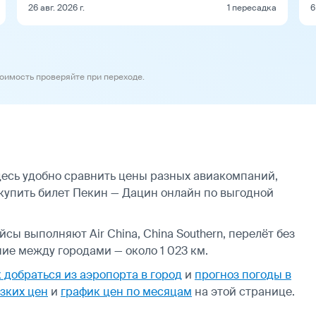
26 авг. 2026 г.
1 пересадка
6
тоимость проверяйте при переходе.
есь удобно сравнить цены разных авиакомпаний,
 купить билет Пекин — Дацин онлайн по выгодной
сы выполняют Air China, China Southern, перелёт без
ие между городами — около 1 023 км.
 добраться из аэропорта в город
и
прогноз погоды в
зких цен
и
график цен по месяцам
на этой странице.