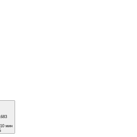
1683
 10 мин
S