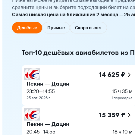
Ниже вы можете увидеть самые выгодные предлож
сравните цены и выберите подходящий билет на са
Самая низкая цена на ближайшие 2 месяца — 25 авг
Дешёвые
Прямые
Скоро вылет
Топ-10 дешёвых авиабилетов из 
14 625 ₽
Пекин — Дацин
23:20
—
14:55
15 ч 35 м
25 авг. 2026 г.
1 пересадка
15 359 ₽
Пекин — Дацин
20:45
—
14:55
18 ч 10 м