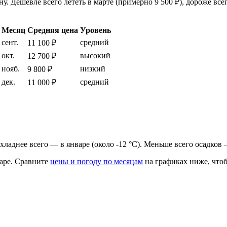
. Дешевле всего лететь в марте (примерно 9 500 ₽), дороже все
Месяц
Средняя цена
Уровень
сент.
средний
11 100 ₽
окт.
высокий
12 700 ₽
нояб.
низкий
9 800 ₽
дек.
средний
11 000 ₽
рохладнее всего — в январе (около -12 °C). Меньше всего осадков 
аре.
Сравните
цены и погоду по месяцам
на графиках ниже, чтоб