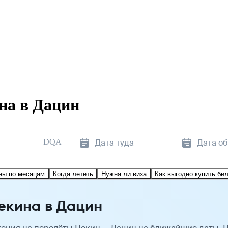
на в Дацин
DQA
Дата туда
Дата о
ны по месяцам
Когда лететь
Нужна ли виза
Как выгодно купить би
екина в Дацин