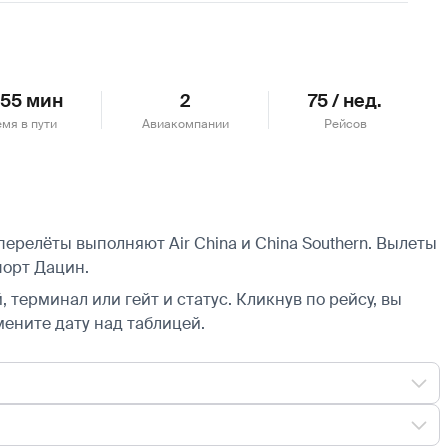
ч 55 мин
2
75 / нед.
мя в пути
Авиакомпании
Рейсов
ерелёты выполняют Air China и China Southern.
Вылеты
орт Дацин.
 терминал или гейт и статус. Кликнув по рейсу, вы
мените дату над таблицей.