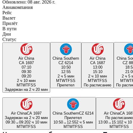
Обновлено: 08 авг. 2026 г.
Авиакомпания
Рейс
Вылет
Прилёт
В пути
Дни
Статус
Air China
China Southern
Air China
China So
CA 1697
CZ 6214
CA 1687
CZ 88
07:10
10:50
13:00
18:5
09:30
12:55
15:10
21:0
09:20
2 ч 5 мин
2 ч 10 мин
2 ч 5 
2 ч 10 мин
M
T
W
T
F
S
S
M
T
W
T
F
S
S
M
T
W
T
M
T
W
T
F
S
S
Прилетел
По расписанию
По расп
Задержан на 2 ч 20 мин
Air China
CA 1697
China Southern
CZ 6214
Air China
CA 168
Задержан на 2 ч 20 мин
Прилетел
По расписанию
09:30
→
09:20
2 ч 10 мин
10:50
→
12:55
2 ч 5 мин
13:00
→
15:10
2 ч 10
M
T
W
T
F
S
S
M
T
W
T
F
S
S
M
T
W
T
F
S
S