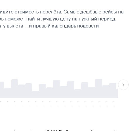
видите стоимость перелёта. Самые дешёвые рейсы на
дарь поможет найти лучшую цену на нужный период.
ату вылета — и правый календарь подсветит
-
-
-
-
-
-
-
-
-
-
-
-
-
-
-
-
-
-
-
-
-
-
-
-
-
-
-
-
-
-
-
-
-
-
-
-
-
-