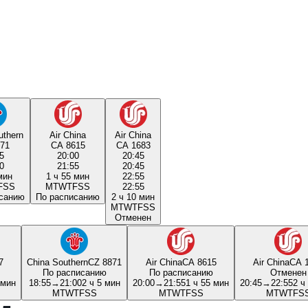
uthern
Air China
Air China
71
CA 8615
CA 1683
5
20:00
20:45
0
21:55
20:45
мин
1 ч 55 мин
22:55
F
S
S
M
T
W
T
F
S
S
22:55
исанию
По расписанию
2 ч 10 мин
M
T
W
T
F
S
S
Отменен
7
China Southern
CZ 8871
Air China
CA 8615
Air China
CA 
По расписанию
По расписанию
Отменен
 мин
18:55
→
21:00
2 ч 5 мин
20:00
→
21:55
1 ч 55 мин
20:45
→
22:55
2 ч
M
T
W
T
F
S
S
M
T
W
T
F
S
S
M
T
W
T
F
S