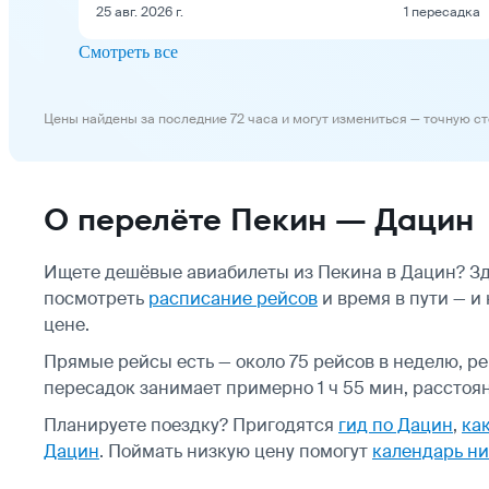
25 авг. 2026 г.
1 пересадка
Смотреть все
Цены найдены за последние 72 часа и могут измениться — точную с
О перелёте Пекин — Дацин
Ищете дешёвые авиабилеты из Пекина в Дацин? Зд
посмотреть
расписание рейсов
и время в пути — и
цене.
Прямые рейсы есть — около 75 рейсов в неделю, рей
пересадок занимает примерно 1 ч 55 мин, расстоян
Планируете поездку? Пригодятся
гид по Дацин
,
как
Дацин
.
Поймать низкую цену помогут
календарь ни