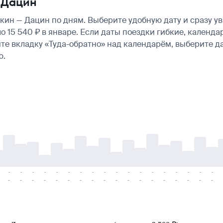
 Дацин
ин — Дацин по дням. Выберите удобную дату и сразу у
оло 15 540 ₽ в январе. Если даты поездки гибкие, кален
те вкладку «Туда-обратно» над календарём, выберите д
ю.
-
-
-
-
-
-
-
-
-
-
-
-
-
-
-
-
-
-
-
-
-
-
-
-
-
-
-
-
-
-
-
-
-
-
-
-