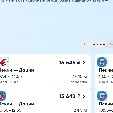
Прямые и стыковочные рейсы разных авиакомпаний —
Смотреть все
15 545 ₽
Пекин — Дацин
Пекин
07:45
—
14:55
7 ч 10 м
18:55
—
0 авг. 2026 г.
1 пересадка
6 сент. 20
15 642 ₽
Пекин — Дацин
Пекин
10:50
—
12:55
2 ч 5 м
18:55
—