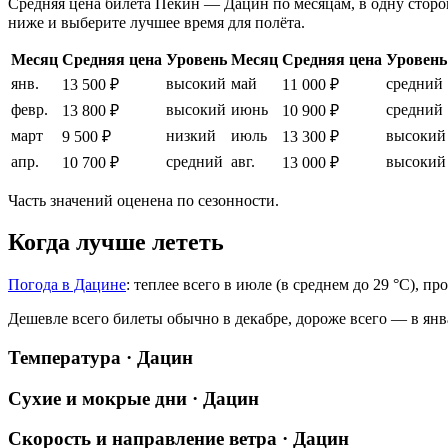
Средняя цена билета Пекин — Дацин по месяцам, в одну сторону
ниже и выберите лучшее время для полёта.
Месяц
Средняя цена
Уровень
Месяц
Средняя цена
Уровень
янв.
высокий
май
средний
13 500 ₽
11 000 ₽
февр.
высокий
июнь
средний
13 800 ₽
10 900 ₽
март
низкий
июль
высокий
9 500 ₽
13 300 ₽
апр.
средний
авг.
высокий
10 700 ₽
13 000 ₽
Часть значений оценена по сезонности.
Когда лучше лететь
Погода в Дацине
: теплее всего в июле (в среднем до 29 °C), п
Дешевле всего билеты обычно в декабре, дороже всего — в янв
Температура · Дацин
Сухие и мокрые дни · Дацин
Скорость и направление ветра · Дацин