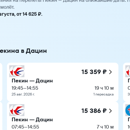
ения на перелёты Пекин — Дацин на ближайшие даты. 
молёт.
уста, от 14 625 ₽.
Пекина в Дацин
15 359 ₽
Пекин — Дацин
19:45
—
14:55
19 ч 10 м
25 авг. 2026 г.
1 пересадка
3
15 386 ₽
Пекин — Дацин
07:45
—
14:55
7 ч 10 м