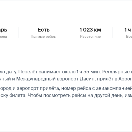
арь
Есть
1 023 км
1 
зона
Прямые рейсы
Расстояние
Вре
дату. Перелёт занимает около 1 ч 55 мин. Регулярные п
ный и Международный аэропорт Дасин, прилёт в Аэроп
город и аэропорт прилёта, номер рейса с авиакомпанией,
ску билета.
Чтобы посмотреть рейсы на другой день, из