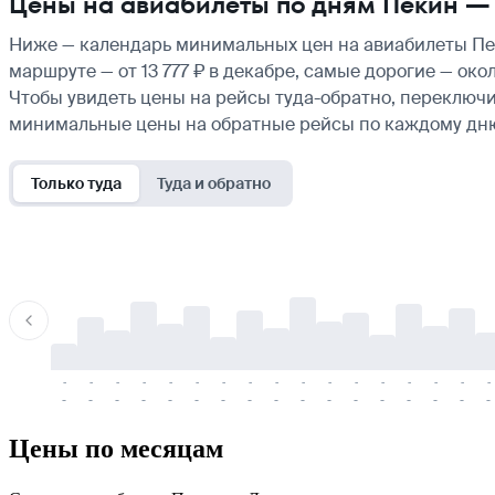
Цены на авиабилеты по дням Пекин —
Ниже — календарь минимальных цен на авиабилеты Пек
маршруте — от 13 777 ₽ в декабре, самые дорогие — ок
Чтобы увидеть цены на рейсы туда-обратно, переключи
минимальные цены на обратные рейсы по каждому дн
Только туда
Туда и обратно
-
-
-
-
-
-
-
-
-
-
-
-
-
-
-
-
-
-
-
-
-
-
-
-
-
-
-
-
-
-
-
-
-
-
Цены по месяцам