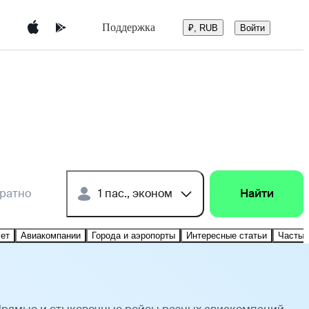
Поддержка
Войти
₽, RUB
братно
1 пас., эконом
Найти
лет
Авиакомпании
Города и аэропорты
Интересные статьи
Частые