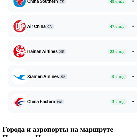
China Southern
49
▾
CZ
Р/НЕД
Air China
47
▾
CA
Р/НЕД
Hainan Airlines
23
▾
HU
Р/НЕД
Xiamen Airlines
9
▾
MF
Р/НЕД
China Eastern
5
▾
MU
Р/НЕД
Города и аэропорты на маршруте