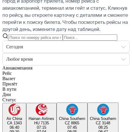
город и аэропорт прилёта, номер рейса с
авиакомпанией, терминал или гейт и статус. Кликнув
по рейсу, вы откроете карточку с деталями и сможете
перейти к поиску билета.
Чтобы посмотреть рейсы на
другой день, измените дату над таблицей.
Сегодня
Любое время
Авиакомпания
Рейс
Вылет
Прилёт
В пути
Дни
Статус
Air China
Hainan Airlines
China Southern
China Southern
CA 1343
HU 7135
CZ 8865
CZ 3148
06:40
07:15
07:45
08:25
09:20
07:04
08:05
08:47