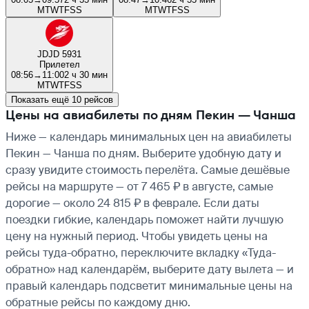
M
T
W
T
F
S
S
M
T
W
T
F
S
S
JD
JD 5931
Прилетел
08:56
→
11:00
2 ч 30 мин
M
T
W
T
F
S
S
Показать ещё 10 рейсов
Цены на авиабилеты по дням Пекин — Чанша
Ниже — календарь минимальных цен на авиабилеты
Пекин — Чанша по дням. Выберите удобную дату и
сразу увидите стоимость перелёта. Самые дешёвые
рейсы на маршруте — от 7 465 ₽ в августе, самые
дорогие — около 24 815 ₽ в феврале. Если даты
поездки гибкие, календарь поможет найти лучшую
цену на нужный период. Чтобы увидеть цены на
рейсы туда-обратно, переключите вкладку «Туда-
обратно» над календарём, выберите дату вылета — и
правый календарь подсветит минимальные цены на
обратные рейсы по каждому дню.