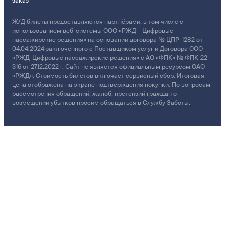
заказ
Ж/Д билеты предоставляются партнёрами, в том числе с
использованием веб-системы ООО «РЖД – Цифровые
пассажирские решения» на основании договора № ЦПР-1282 от
04.04.2024 заключенного с Поставщиком услуг и Договора ООО
«РЖД-Цифровые пассажирские решения» с АО «ФПК» № ФПК-22-
316 от 27.12.2022 г. Сайт не является официальным ресурсом ОАО
«РЖД». Стоимость билетов включает сервисный сбор. Итоговая
цена отображена на экране подтверждения покупки. По вопросам
рассмотрения обращений, жалоб, претензий граждан о
возмещении убытков просим обращаться в Службу Заботы.