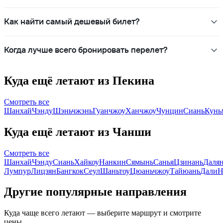
Как найти самый дешевый билет?
Когда лучше всего бронировать перелет?
Куда ещё летают из Пекина
Смотреть все
Шанхай
Чэнду
Шэньчжэнь
Гуанчжоу
Ханчжоу
Чунцин
Сиань
Кунь
Куда ещё летают из Чанши
Смотреть все
Шанхай
Чэнду
Сиань
Хайкоу
Нанкин
Сямынь
Санья
Цзинань
Даля
Лумпур
Лицзян
Бангкок
Сеул
Шаньтоу
Цюаньчжоу
Тайюань
Дали
Н
Другие популярные направления
Куда чаще всего летают — выберите маршрут и смотрите
цены