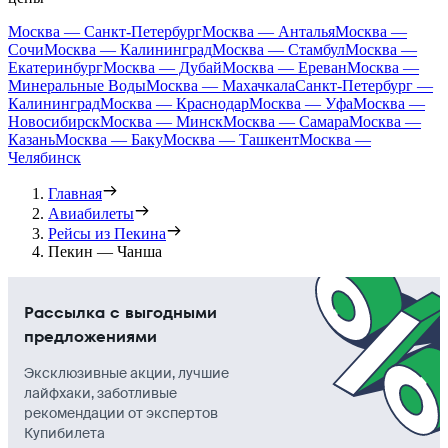
Москва — Санкт-Петербург
Москва — Анталья
Москва —
Сочи
Москва — Калининград
Москва — Стамбул
Москва —
Екатеринбург
Москва — Дубай
Москва — Ереван
Москва —
Минеральные Воды
Москва — Махачкала
Санкт-Петербург —
Калининград
Москва — Краснодар
Москва — Уфа
Москва —
Новосибирск
Москва — Минск
Москва — Самара
Москва —
Казань
Москва — Баку
Москва — Ташкент
Москва —
Челябинск
Главная
Авиабилеты
Рейсы из Пекина
Пекин — Чанша
Рассылка с выгодными
предложениями
Эксклюзивные акции, лучшие
лайфхаки, заботливые
рекомендации от экспертов
Купибилета