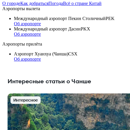
О городе
Как добраться
Погода
Всё о стране Китай
Аэропорты вылета
Международный аэропорт Пекин Столичный
PEK
Об аэропорте
Международный аэропорт Дасин
PKX
Об аэропорте
Аэропорты прилёта
Аэропорт Хуанхуа (Чанша)
CSX
Об аэропорте
Интересные статьи о Чанше
Интересное