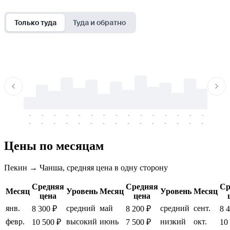
Только туда
Туда и обратно
-
-
-
-
-
-
-
-
-
-
-
-
-
-
-
-
-
-
-
-
-
-
-
-
-
-
-
-
-
-
-
-
-
-
Цены по месяцам
Пекин → Чанша, средняя цена в одну сторону
Средняя
Средняя
Ср
Месяц
Уровень
Месяц
Уровень
Месяц
цена
цена
янв.
средний
май
средний
сент.
8 300 ₽
8 200 ₽
8 
февр.
высокий
июнь
низкий
окт.
10 500 ₽
7 500 ₽
10