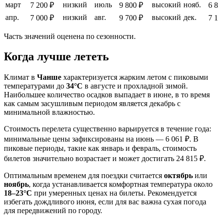
март
низкий
июль
высокий
нояб.
7 200 ₽
9 800 ₽
6 
апр.
низкий
авг.
высокий
дек.
7 000 ₽
9 700 ₽
7 
Часть значений оценена по сезонности.
Когда лучше лететь
Климат в
Чанше
характеризуется жарким летом с пиковыми
температурами до
34°C
в августе и прохладной зимой.
Наибольшее количество осадков выпадает в июне, в то время
как самым засушливым периодом является декабрь с
минимальной влажностью.
Стоимость перелета существенно варьируется в течение года:
минимальные цены зафиксированы на июнь — 6 061 ₽. В
пиковые периоды, такие как январь и февраль, стоимость
билетов значительно возрастает и может достигать 24 815 ₽.
Оптимальным временем для поездки считается
октябрь
или
ноябрь
, когда устанавливается комфортная температура около
18–23°C
при умеренных ценах на билеты. Рекомендуется
избегать дождливого июня, если для вас важна сухая погода
для передвижений по городу.