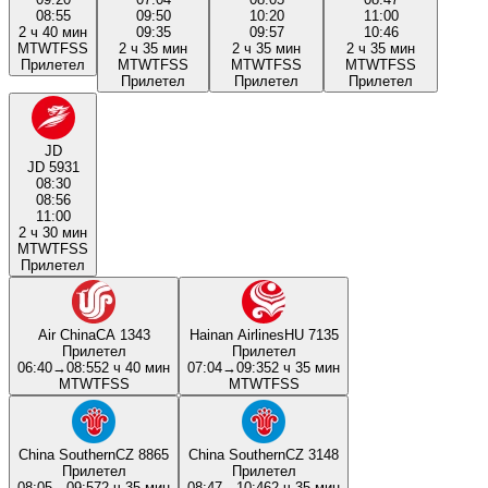
08:55
09:50
10:20
11:00
2 ч 40 мин
09:35
09:57
10:46
M
T
W
T
F
S
S
2 ч 35 мин
2 ч 35 мин
2 ч 35 мин
Прилетел
M
T
W
T
F
S
S
M
T
W
T
F
S
S
M
T
W
T
F
S
S
Прилетел
Прилетел
Прилетел
JD
JD 5931
08:30
08:56
11:00
2 ч 30 мин
M
T
W
T
F
S
S
Прилетел
Air China
CA 1343
Hainan Airlines
HU 7135
Прилетел
Прилетел
06:40
→
08:55
2 ч 40 мин
07:04
→
09:35
2 ч 35 мин
M
T
W
T
F
S
S
M
T
W
T
F
S
S
China Southern
CZ 8865
China Southern
CZ 3148
Прилетел
Прилетел
08:05
→
09:57
2 ч 35 мин
08:47
→
10:46
2 ч 35 мин