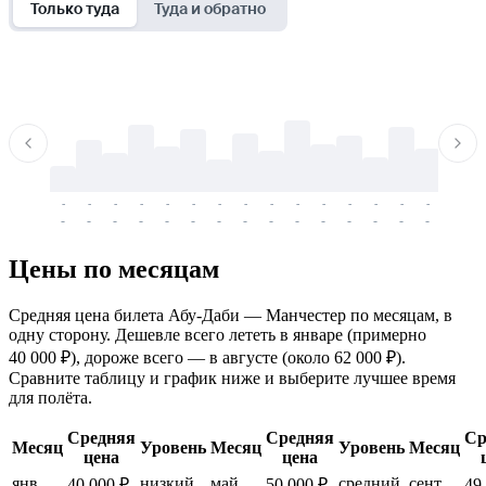
Только туда
Туда и обратно
-
-
-
-
-
-
-
-
-
-
-
-
-
-
-
-
-
-
-
-
-
-
-
-
-
-
-
-
-
-
-
-
-
-
Цены по месяцам
Средняя цена билета Абу-Даби — Манчестер по месяцам, в
одну сторону. Дешевле всего лететь в январе (примерно
40 000 ₽), дороже всего — в августе (около 62 000 ₽).
Сравните таблицу и график ниже и выберите лучшее время
для полёта.
Средняя
Средняя
Ср
Месяц
Уровень
Месяц
Уровень
Месяц
цена
цена
янв.
низкий
май
средний
сент.
40 000 ₽
50 000 ₽
49