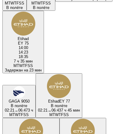
M
T
W
T
F
S
S
M
T
W
T
F
S
S
В полёте
В полёте
Etihad
EY 75
14:00
14:23
18:35
7 ч 35 мин
M
T
W
T
F
S
S
Задержан на 23 мин
GA
GA 9050
Etihad
EY 77
В полёте
В полёте
02:21
→
06:47
3 ч
02:21
→
06:43
7 ч 45 мин
M
T
W
T
F
S
S
M
T
W
T
F
S
S