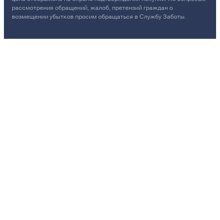
рассмотрения обращений, жалоб, претензий граждан о
возмещении убытков просим обращаться в Службу Заботы.