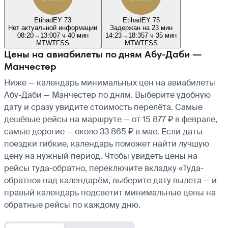
Etihad
EY 73
Etihad
EY 75
Нет актуальной информации
Задержан на 23 мин
08:20
→
13:00
7 ч 40 мин
14:23
→
18:35
7 ч 35 мин
M
T
W
T
F
S
S
M
T
W
T
F
S
S
Цены на авиабилеты по дням Абу-Даби —
Манчестер
Ниже — календарь минимальных цен на авиабилеты
Абу-Даби — Манчестер по дням. Выберите удобную
дату и сразу увидите стоимость перелёта. Самые
дешёвые рейсы на маршруте — от 15 877 ₽ в феврале,
самые дорогие — около 33 865 ₽ в мае. Если даты
поездки гибкие, календарь поможет найти лучшую
цену на нужный период. Чтобы увидеть цены на
рейсы туда-обратно, переключите вкладку «Туда-
обратно» над календарём, выберите дату вылета — и
правый календарь подсветит минимальные цены на
обратные рейсы по каждому дню.