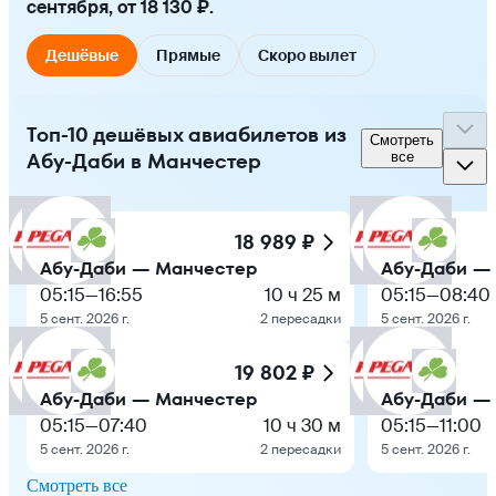
сентября, от 18 130 ₽.
Дешёвые
Прямые
Скоро вылет
Топ-10 дешёвых авиабилетов из
Смотреть
Абу-Даби в Манчестер
все
18 989 ₽
Абу-Даби — Манчестер
Абу-Даби —
05:15
—
16:55
10 ч 25 м
05:15
—
08:40
5 сент. 2026 г.
2 пересадки
5 сент. 2026 г.
19 802 ₽
Абу-Даби — Манчестер
Абу-Даби —
05:15
—
07:40
10 ч 30 м
05:15
—
11:00
5 сент. 2026 г.
2 пересадки
5 сент. 2026 г.
Смотреть все