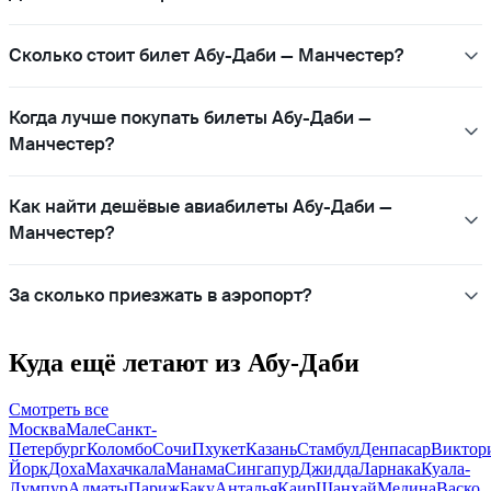
Сколько стоит билет Абу-Даби — Манчестер?
Когда лучше покупать билеты Абу-Даби —
Манчестер?
Как найти дешёвые авиабилеты Абу-Даби —
Манчестер?
За сколько приезжать в аэропорт?
Куда ещё летают из Абу-Даби
Смотреть все
Москва
Мале
Санкт-
Петербург
Коломбо
Сочи
Пхукет
Казань
Стамбул
Денпасар
Виктор
Йорк
Доха
Махачкала
Манама
Сингапур
Джидда
Ларнака
Куала-
Лумпур
Алматы
Париж
Баку
Анталья
Каир
Шанхай
Медина
Васко