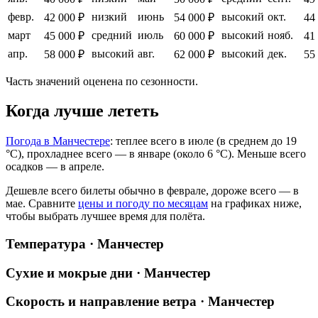
февр.
низкий
июнь
высокий
окт.
42 000 ₽
54 000 ₽
44
март
средний
июль
высокий
нояб.
45 000 ₽
60 000 ₽
41
апр.
высокий
авг.
высокий
дек.
58 000 ₽
62 000 ₽
55
Часть значений оценена по сезонности.
Когда лучше лететь
Погода в Манчестере
: теплее всего в июле (в среднем до 19
°C), прохладнее всего — в январе (около 6 °C). Меньше всего
осадков — в апреле.
Дешевле всего билеты обычно в феврале, дороже всего — в
мае.
Сравните
цены и погоду по месяцам
на графиках ниже,
чтобы выбрать лучшее время для полёта.
Температура · Манчестер
Сухие и мокрые дни · Манчестер
Скорость и направление ветра · Манчестер