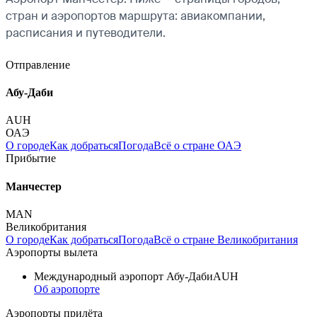
стран и аэропортов маршрута: авиакомпании,
расписания и путеводители.
Отправление
Абу-Даби
AUH
ОАЭ
О городе
Как добраться
Погода
Всё о стране ОАЭ
Прибытие
Манчестер
MAN
Великобритания
О городе
Как добраться
Погода
Всё о стране Великобритания
Аэропорты вылета
Международный аэропорт Абу-Даби
AUH
Об аэропорте
Аэропорты прилёта