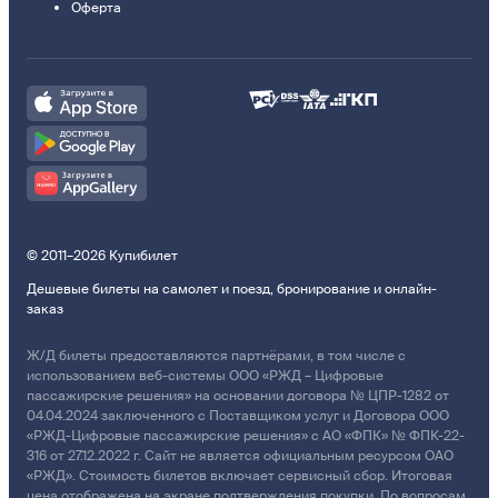
Оферта
© 2011–2026 Купибилет
Дешевые билеты на самолет и поезд, бронирование и онлайн-
заказ
Ж/Д билеты предоставляются партнёрами, в том числе с
использованием веб-системы ООО «РЖД – Цифровые
пассажирские решения» на основании договора № ЦПР-1282 от
04.04.2024 заключенного с Поставщиком услуг и Договора ООО
«РЖД-Цифровые пассажирские решения» с АО «ФПК» № ФПК-22-
316 от 27.12.2022 г. Сайт не является официальным ресурсом ОАО
«РЖД». Стоимость билетов включает сервисный сбор. Итоговая
цена отображена на экране подтверждения покупки. По вопросам