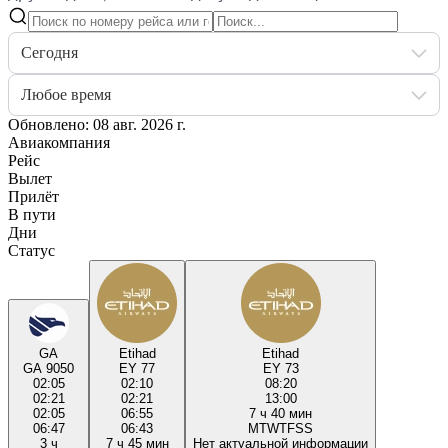
Сегодня
Любое время
Обновлено: 08 авг. 2026 г.
Авиакомпания
Рейс
Вылет
Прилёт
В пути
Дни
Статус
GA
Etihad
Etihad
GA 9050
EY 77
EY 73
02:05
02:10
08:20
02:21
02:21
13:00
02:05
06:55
7 ч 40 мин
06:47
06:43
M
T
W
T
F
S
S
3 ч
7 ч 45 мин
Нет актуальной информации