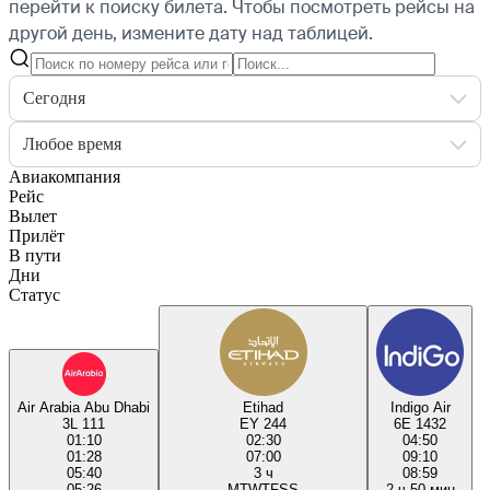
перейти к поиску билета.
Чтобы посмотреть рейсы на
другой день, измените дату над таблицей.
Сегодня
Любое время
Авиакомпания
Рейс
Вылет
Прилёт
В пути
Дни
Статус
Air Arabia Abu Dhabi
Etihad
Indigo Air
3L 111
EY 244
6E 1432
01:10
02:30
04:50
01:28
07:00
09:10
05:40
3 ч
08:59
05:26
M
T
W
T
F
S
S
2 ч 50 мин