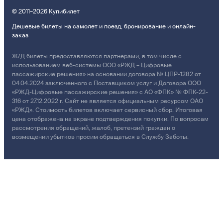
© 2011–2026 Купибилет
Дешевые билеты на самолет и поезд, бронирование и онлайн-
заказ
Ж/Д билеты предоставляются партнёрами, в том числе с
использованием веб-системы ООО «РЖД – Цифровые
пассажирские решения» на основании договора № ЦПР-1282 от
04.04.2024 заключенного с Поставщиком услуг и Договора ООО
«РЖД-Цифровые пассажирские решения» с АО «ФПК» № ФПК-22-
316 от 27.12.2022 г. Сайт не является официальным ресурсом ОАО
«РЖД». Стоимость билетов включает сервисный сбор. Итоговая
цена отображена на экране подтверждения покупки. По вопросам
рассмотрения обращений, жалоб, претензий граждан о
возмещении убытков просим обращаться в Службу Заботы.