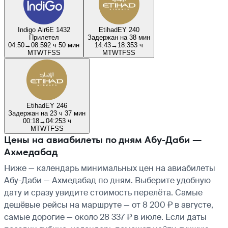
Indigo Air
6E 1432
Etihad
EY 240
Прилетел
Задержан на 38 мин
04:50
→
08:59
2 ч 50 мин
14:43
→
18:35
3 ч
M
T
W
T
F
S
S
M
T
W
T
F
S
S
Etihad
EY 246
Задержан на 23 ч 37 мин
00:18
→
04:25
3 ч
M
T
W
T
F
S
S
Цены на авиабилеты по дням Абу-Даби —
Ахмедабад
Ниже — календарь минимальных цен на авиабилеты
Абу-Даби — Ахмедабад по дням. Выберите удобную
дату и сразу увидите стоимость перелёта. Самые
дешёвые рейсы на маршруте — от 8 200 ₽ в августе,
самые дорогие — около 28 337 ₽ в июле. Если даты