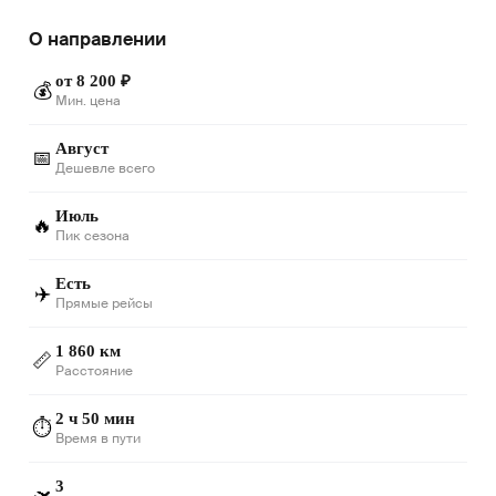
О направлении
от 8 200 ₽
💰
Мин. цена
Август
📅
Дешевле всего
Июль
🔥
Пик сезона
Есть
✈️
Прямые рейсы
1 860 км
📏
Расстояние
2 ч 50 мин
⏱️
Время в пути
3
🛫