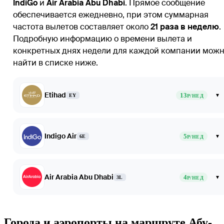
IndiGo
и
Air Arabia Abu Dhabi
. Прямое сообщение
обеспечивается ежедневно, при этом суммарная
частота вылетов составляет около
21 раза в неделю
.
Подробную информацию о времени вылета и
конкретных днях недели для каждой компании мож
найти в списке ниже.
Etihad
13
▾
EY
Р/НЕД
Indigo Air
5
▾
6E
Р/НЕД
Air Arabia Abu Dhabi
4
▾
3L
Р/НЕД
Города и аэропорты на маршруте Абу-