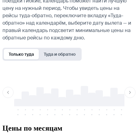
поездки гибкие, календарь поможет найти лучшую
цену на нужный период. Чтобы увидеть цены на
рейсы туда-обратно, переключите вкладку «Туда-
обратно» над календарём, выберите дату вылета — и
правый календарь подсветит минимальные цены на
обратные рейсы по каждому дню.
Только туда
Туда и обратно
-
-
-
-
-
-
-
-
-
-
-
-
-
-
-
-
-
-
-
-
-
-
-
-
-
-
-
-
-
-
-
-
-
-
Цены по месяцам