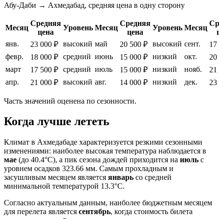
Абу-Даби → Ахмедабад, средняя цена в одну сторону
Средняя
Средняя
Ср
Месяц
Уровень
Месяц
Уровень
Месяц
цена
цена
янв.
высокий
май
высокий
сент.
23 000 ₽
20 500 ₽
17
февр.
средний
июнь
низкий
окт.
18 000 ₽
15 000 ₽
20
март
средний
июль
низкий
нояб.
17 500 ₽
15 000 ₽
21
апр.
высокий
авг.
низкий
дек.
21 000 ₽
14 000 ₽
23
Часть значений оценена по сезонности.
Когда лучше лететь
Климат в Ахмедабаде характеризуется резкими сезонными
изменениями: наиболее высокая температура наблюдается в
мае
(до 40.4°C), а пик сезона дождей приходится на
июль
с
уровнем осадков 323.66 мм. Самым прохладным и
засушливым месяцем является
январь
со средней
минимальной температурой 13.3°C.
Согласно актуальным данным, наиболее бюджетным месяцем
для перелета является
сентябрь
, когда стоимость билета