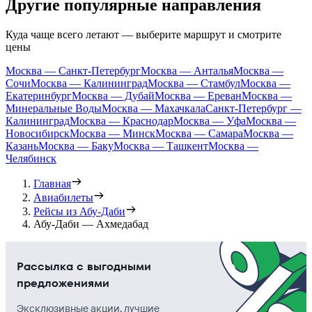
Другие популярные направления
Куда чаще всего летают — выберите маршрут и смотрите
цены
Москва — Санкт-Петербург
Москва — Анталья
Москва —
Сочи
Москва — Калининград
Москва — Стамбул
Москва —
Екатеринбург
Москва — Дубай
Москва — Ереван
Москва —
Минеральные Воды
Москва — Махачкала
Санкт-Петербург —
Калининград
Москва — Краснодар
Москва — Уфа
Москва —
Новосибирск
Москва — Минск
Москва — Самара
Москва —
Казань
Москва — Баку
Москва — Ташкент
Москва —
Челябинск
Главная
Авиабилеты
Рейсы из Абу-Даби
Абу-Даби — Ахмедабад
Рассылка с выгодными
предложениями
Эксклюзивные акции, лучшие