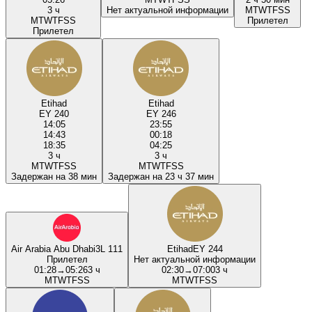
3 ч
Нет актуальной информации
M
T
W
T
F
S
S
M
T
W
T
F
S
S
Прилетел
Прилетел
Etihad
Etihad
EY 240
EY 246
14:05
23:55
14:43
00:18
18:35
04:25
3 ч
3 ч
M
T
W
T
F
S
S
M
T
W
T
F
S
S
Задержан на 38 мин
Задержан на 23 ч 37 мин
Air Arabia Abu Dhabi
3L 111
Etihad
EY 244
Прилетел
Нет актуальной информации
01:28
→
05:26
3 ч
02:30
→
07:00
3 ч
M
T
W
T
F
S
S
M
T
W
T
F
S
S