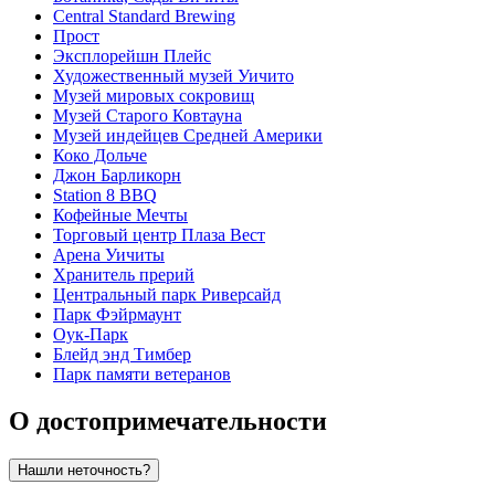
Central Standard Brewing
Прост
Эксплорейшн Плейс
Художественный музей Уичито
Музей мировых сокровищ
Музей Старого Ковтауна
Музей индейцев Средней Америки
Коко Дольче
Джон Барликорн
Station 8 BBQ
Кофейные Мечты
Торговый центр Плаза Вест
Арена Уичиты
Хранитель прерий
Центральный парк Риверсайд
Парк Фэйрмаунт
Оук-Парк
Блейд энд Тимбер
Парк памяти ветеранов
О достопримечательности
Нашли неточность?