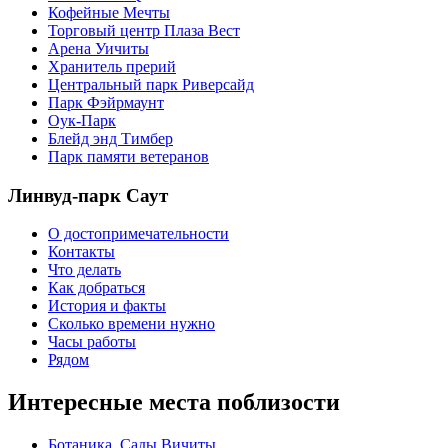
Кофейные Мечты
Торговый центр Плаза Вест
Арена Уичиты
Хранитель прерий
Центральный парк Риверсайд
Парк Фэйрмаунт
Оук-Парк
Блейд энд Тимбер
Парк памяти ветеранов
Линвуд-парк Саут
О достопримечательности
Контакты
Что делать
Как добраться
История и факты
Сколько времени нужно
Часы работы
Рядом
Интересные места поблизости
Ботаника, Сады Вичиты