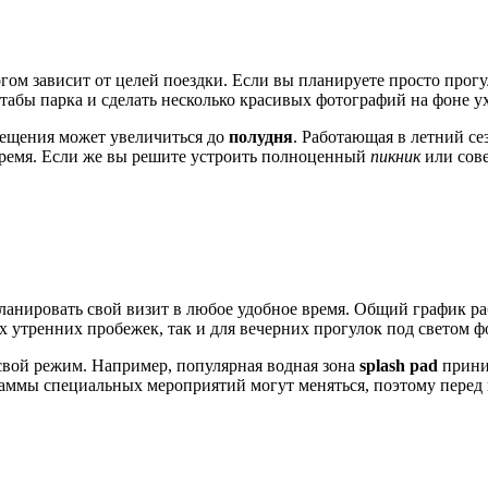
гом зависит от целей поездки. Если вы планируете просто прогу
штабы парка и сделать несколько красивых фотографий на фоне 
сещения может увеличиться до
полудня
. Работающая в летний с
время. Если же вы решите устроить полноценный
пикник
или сов
планировать свой визит в любое удобное время. Общий график р
х утренних пробежек, так и для вечерних прогулок под светом ф
свой режим. Например, популярная водная зона
splash pad
приним
граммы специальных мероприятий могут меняться, поэтому перед