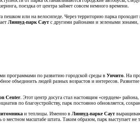
доступности от парка останавливаются городские автобусы, сле
еринга, поездка от центра займет совсем немного времени.
та пешком или на велосипеде. Через территорию парка проходи
вает
Линвуд-парк Саут
с другими районами и зелеными зонами, 
ыми программами по развитию городской среды в
Уичито
. На п
бное объединить людей разных возрастов и интересов. Развитие
on Center
. Этот центр досуга стал настоящим «сердцем» района,
циатив по благоустройству, парк постоянно обновляется, сохра
питомника
и теплицы. Именно в
Линвуд-парке Саут
выращивают
ть о местном масштабе штата. Таким образом, парк выступает не