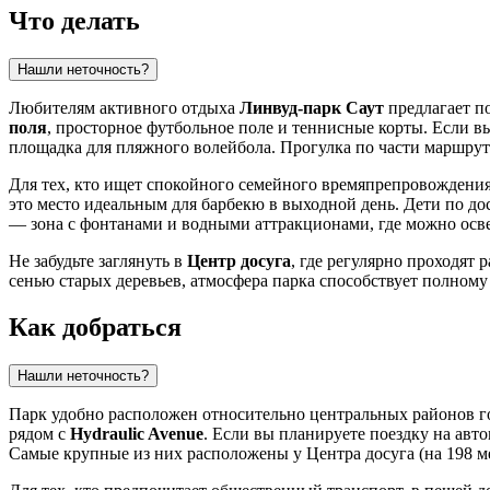
Что делать
Нашли неточность?
Любителям активного отдыха
Линвуд-парк Саут
предлагает п
поля
, просторное футбольное поле и теннисные корты. Если в
площадка для пляжного волейбола. Прогулка по части маршру
Для тех, кто ищет спокойного семейного времяпрепровождения,
это место идеальным для барбекю в выходной день. Дети по д
— зона с фонтанами и водными аттракционами, где можно осве
Не забудьте заглянуть в
Центр досуга
, где регулярно проходят 
сенью старых деревьев, атмосфера парка способствует полному
Как добраться
Нашли неточность?
Парк удобно расположен относительно центральных районов гор
рядом с
Hydraulic Avenue
. Если вы планируете поездку на авт
Самые крупные из них расположены у Центра досуга (на 198 мес