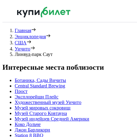
Главная
Энциклопедия
США
Уичито
Линвуд-парк Саут
Интересные места поблизости
Ботаника, Сады Вичиты
Central Standard Brewing
Прост
Эксплорейшн Плейс
Художественный музей Уичито
Музей мировых сокровищ
Музей Старого Ковтауна
Музей индейцев Средней Америки
Коко Дольче
Джон Барликорн
Station 8 BBQ