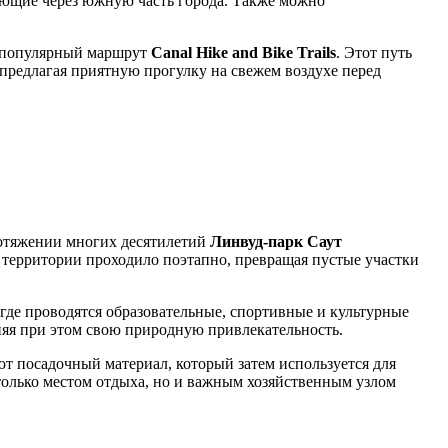
дующие через южную часть города. Также можно
т популярный маршрут
Canal Hike and Bike Trails
. Этот путь
предлагая приятную прогулку на свежем воздухе перед
ротяжении многих десятилетий
Линвуд-парк Саут
 территории проходило поэтапно, превращая пустые участки
 где проводятся образовательные, спортивные и культурные
няя при этом свою природную привлекательность.
 посадочный материал, который затем используется для
 только местом отдыха, но и важным хозяйственным узлом