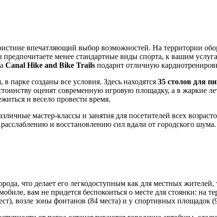
оистине впечатляющий выбор возможностей. На территории об
ы предпочитаете менее стандартные виды спорта, к вашим услуга
та
Canal Hike and Bike Trails
подарит отличную кардиотренировк
 в парке созданы все условия. Здесь находятся
35 столов для п
остоинству оценят современную игровую площадку, а в жаркие л
житься и весело провести время.
различные мастер-классы и занятия для посетителей всех возрасто
 расслаблению и восстановлению сил вдали от городского шума.
ода, что делает его легкодоступным как для местных жителей, т
омобиле, вам не придется беспокоиться о месте для стоянки: на 
т), возле зоны фонтанов (84 места) и у спортивных площадок (9