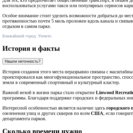
Для тех, кто предпочитает общественный транспорт, в пешей 
воспользоваться услугами такси или популярных сервисов карш
Особое внимание стоит уделить возможности добраться до мес
протяженностью почти 5 миль проложен вдоль канала и связы
отдыхом в самом парке.
Ближайший город: Уичито
История и факты
Нашли неточность?
История создания этого места неразрывно связана с масштабн
проектировался как многофункциональное пространство, спосо
земли в современный спортивный и культурный кластер.
Важной вехой в жизни парка стало открытие
Linwood Recreati
программы. Благодаря поддержке городских и федеральных ини
Интересной особенностью является наличие здесь
городского 
озеленения улиц и других скверов по всем
США
, если говори
департамента парков.
Сколько времени нужно