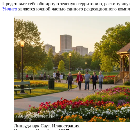
Представьте себе обширную зеленую территорию, раскинувшуюс
Уичито
является южной частью единого рекреационного компле
Линвуд-парк Саут. Иллюстрация.