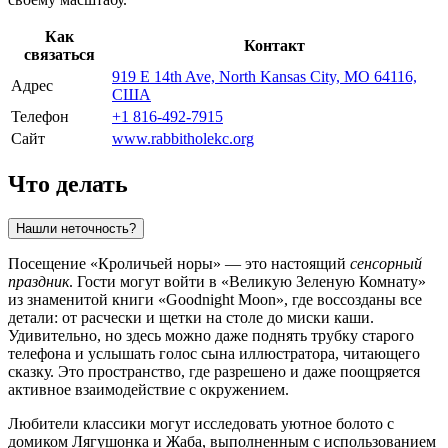
Как
Контакт
связаться
919 E 14th Ave, North Kansas City, MO 64116,
Адрес
США
Телефон
+1 816-492-7915
Сайт
www.rabbitholekc.org
Что делать
Нашли неточность?
Посещение «Кроличьей норы» — это настоящий
сенсорный
праздник
. Гости могут войти в «Великую Зеленую Комнату»
из знаменитой книги «Goodnight Moon», где воссозданы все
детали: от расчески и щетки на столе до миски каши.
Удивительно, но здесь можно даже поднять трубку старого
телефона и услышать голос сына иллюстратора, читающего
сказку. Это пространство, где разрешено и даже поощряется
активное взаимодействие с окружением.
Любители классики могут исследовать уютное болото с
домиком Лягушонка и Жаба, выполненным с использованием