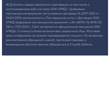
Ж/Д билеты предоставляются партнёрами, в том числе с
использованием веб-системы ООО «РЖД – Цифровые
пассажирские решения» на основании договора № ЦПР-1282 от
04.04.2024 заключенного с Поставщиком услуг и Договора ООО
«РЖД-Цифровые пассажирские решения» с АО «ФПК» № ФПК-22-
316 от 27.12.2022 г. Сайт не является официальным ресурсом ОАО
«РЖД». Стоимость билетов включает сервисный сбор. Итоговая
цена отображена на экране подтверждения покупки. По вопросам
рассмотрения обращений, жалоб, претензий граждан о
возмещении убытков просим обращаться в Службу Заботы.