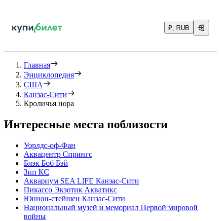
₽, RUB
Главная
Энциклопедия
США
Канзас-Сити
Кроличья нора
Интересные места поблизости
Уорлдс-оф-Фан
Аквацентр Спрингс
Блэк Боб Бэй
Зип КС
Аквариум SEA LIFE Канзас-Сити
Пикассо Экзотик Акватикс
Юнион-стейшен Канзас-Сити
Национальный музей и мемориал Первой мировой
войны