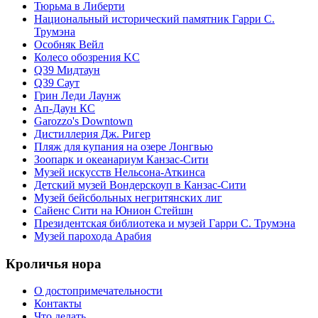
Тюрьма в Либерти
Национальный исторический памятник Гарри С.
Трумэна
Особняк Вейл
Колесо обозрения KC
Q39 Мидтаун
Q39 Саут
Грин Леди Лаунж
Ап-Даун КС
Garozzo's Downtown
Дистиллерия Дж. Ригер
Пляж для купания на озере Лонгвью
Зоопарк и океанариум Канзас-Сити
Музей искусств Нельсона-Аткинса
Детский музей Вондерскоуп в Канзас-Сити
Музей бейсбольных негритянских лиг
Сайенс Сити на Юнион Стейшн
Президентская библиотека и музей Гарри С. Трумэна
Музей парохода Арабия
Кроличья нора
О достопримечательности
Контакты
Что делать