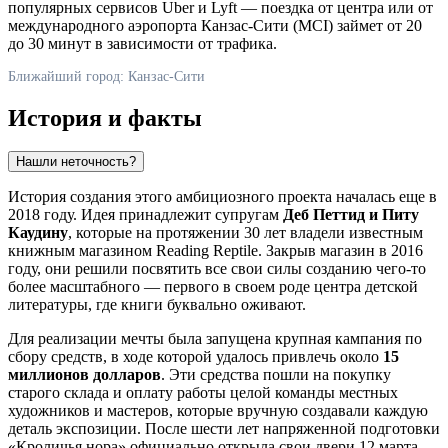
популярных сервисов Uber и Lyft — поездка от центра или от
международного аэропорта Канзас-Сити (MCI) займет от 20
до 30 минут в зависимости от трафика.
Ближайший город: Канзас-Сити
История и факты
Нашли неточность?
История создания этого амбициозного проекта началась еще в
2018 году. Идея принадлежит супругам
Деб Петтид и Питу
Каудину
, которые на протяжении 30 лет владели известным
книжным магазином Reading Reptile. Закрыв магазин в 2016
году, они решили посвятить все свои силы созданию чего-то
более масштабного — первого в своем роде центра детской
литературы, где книги буквально оживают.
Для реализации мечты была запущена крупная кампания по
сбору средств, в ходе которой удалось привлечь около
15
миллионов долларов
. Эти средства пошли на покупку
старого склада и оплату работы целой команды местных
художников и мастеров, которые вручную создавали каждую
деталь экспозиции. После шести лет напряженной подготовки
«Кроличья нора» официально открыла свои двери 12 марта