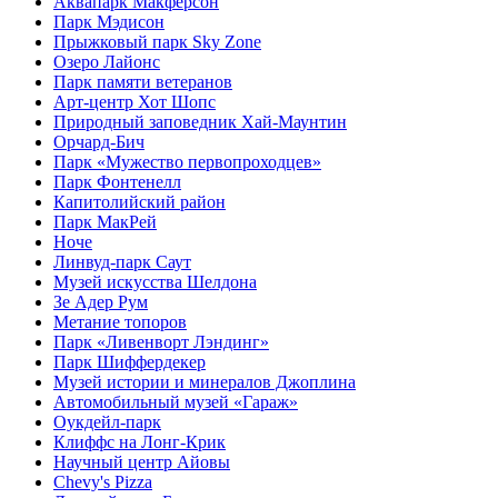
Аквапарк Макферсон
Парк Мэдисон
Прыжковый парк Sky Zone
Озеро Лайонс
Парк памяти ветеранов
Арт-центр Хот Шопс
Природный заповедник Хай-Маунтин
Орчард-Бич
Парк «Мужество первопроходцев»
Парк Фонтенелл
Капитолийский район
Парк МакРей
Ноче
Линвуд-парк Саут
Музей искусства Шелдона
Зе Адер Рум
Метание топоров
Парк «Ливенворт Лэндинг»
Парк Шиффердекер
Музей истории и минералов Джоплина
Автомобильный музей «Гараж»
Оукдейл-парк
Клиффс на Лонг-Крик
Научный центр Айовы
Chevy's Pizza