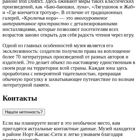
районе Iron District. Здесь оживают миры таких классических
произведений, как «Баю-баюшки, луна», «Лягушонок и Жаб»
и «Где кончается тротуар». В отличие от традиционных
галерей, «Кроличья нора» — это
многоуровневое
интерактивное пространство
с детализированными
инсталляциями, которые позволяют посетителям всех
возрастов заново открыть для себя радость чтения через игру.
Одной из главных особенностей музея является его
эксклюзивность: создатели получили права на воплощение
более 70 литературных произведений от разных авторов и
издателей. Это делает объект по-настоящему единственным в
своем роде на территории всей страны. Каждая зона здесь
проработана с невероятной тщательностью, превращая
обычную прогулку в захватывающее путешествие по волнам
литературной памяти.
Контакты
Нашли неточность?
Если вы планируете визит в это необычное место, вам
пригодятся актуальные контактные данные. Музей находится
в районе Норт-Канзас-Сити и легко узнаваем благодаря
своему масштабу.