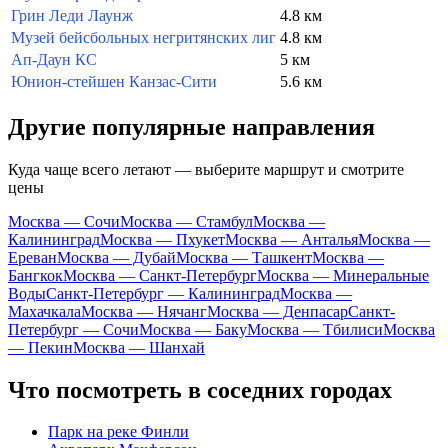
Грин Леди Лаунж
4.8 км
Музей бейсбольных негритянских лиг
4.8 км
Ап-Даун КС
5 км
Юнион-стейшен Канзас-Сити
5.6 км
Другие популярные направления
Куда чаще всего летают — выберите маршрут и смотрите
цены
Москва — Сочи
Москва — Стамбул
Москва —
Калининград
Москва — Пхукет
Москва — Анталья
Москва —
Ереван
Москва — Дубай
Москва — Ташкент
Москва —
Бангкок
Москва — Санкт-Петербург
Москва — Минеральные
Воды
Санкт-Петербург — Калининград
Москва —
Махачкала
Москва — Нячанг
Москва — Денпасар
Санкт-
Петербург — Сочи
Москва — Баку
Москва — Тбилиси
Москва
— Пекин
Москва — Шанхай
Что посмотреть в соседних городах
Парк на реке Финли