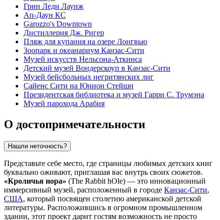
Грин Леди Лаунж
Ап-Даун КС
Garozzo's Downtown
Дистиллерия Дж. Ригер
Пляж для купания на озере Лонгвью
Зоопарк и океанариум Канзас-Сити
Музей искусств Нельсона-Аткинса
Детский музей Вондерскоуп в Канзас-Сити
Музей бейсбольных негритянских лиг
Сайенс Сити на Юнион Стейшн
Президентская библиотека и музей Гарри С. Трумэна
Музей парохода Арабия
О достопримечательности
Нашли неточность?
Представьте себе место, где страницы любимых детских книг
буквально оживают, приглашая вас внутрь своих сюжетов.
«Кроличья нора»
(The Rabbit hOle) — это инновационный
иммерсивный музей, расположенный в городе
Канзас-Сити
,
США
, который посвящен столетию американской детской
литературы. Расположившись в огромном промышленном
здании, этот проект дарит гостям возможность не просто