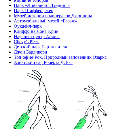
Метание топоров
Парк «Ливенворт Лэндинг»
Парк Шиффердекер
Музей истории и минералов Джоплина
Автомобильный музей «Гараж»
Оукдейл-парк
Клиффс на Лонг-Крик
Научный центр Айовы
Chevy's Pizza
Детский парк Бартлсвилля
Джон Барликорн
Топ-оф-зе-Рок, Природный заповедник Озаркс
Азиатский сад Роберта Д. Рэя