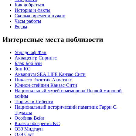
Как добраться
История и факты
Сколько времени нужно
Часы работы
Рядом
Интересные места поблизости
Уорлдс-оф-Фан
Аквацентр Спрингс
Блэк Боб Бэй
Зип КС
Аквариум SEA LIFE Канзас-Сити
Пикассо Экзотик Акватикс
Юнион-стейшен Канзас-Сити
Национальный музей и мемориал Первой мировой
войны
Тюрьма в Либерти
Национальный исторический памятник Гарри С.
Трумэна
Особняк Вейл
Колесо обозрения KC
Q39 Мидтаун
Q39 Саут