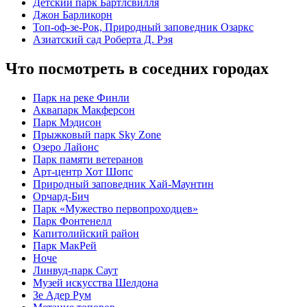
Детский парк Бартлсвилля
Джон Барликорн
Топ-оф-зе-Рок, Природный заповедник Озаркс
Азиатский сад Роберта Д. Рэя
Что посмотреть в соседних городах
Парк на реке Финли
Аквапарк Макферсон
Парк Мэдисон
Прыжковый парк Sky Zone
Озеро Лайонс
Парк памяти ветеранов
Арт-центр Хот Шопс
Природный заповедник Хай-Маунтин
Орчард-Бич
Парк «Мужество первопроходцев»
Парк Фонтенелл
Капитолийский район
Парк МакРей
Ноче
Линвуд-парк Саут
Музей искусства Шелдона
Зе Адер Рум